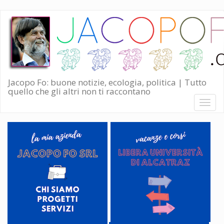
Salta
al
contenuto
principale
Jacopo Fo: buone notizie, ecologia, politica | Tutto
quello che gli altri non ti raccontano
Toggl
naviga