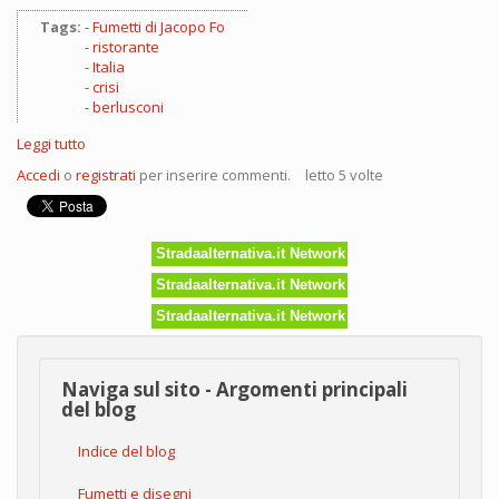
Tags:
Fumetti di Jacopo Fo
ristorante
Italia
crisi
berlusconi
Leggi tutto
su
Cena
Accedi
o
registrati
per inserire commenti.
letto 5 volte
al
ristorante
Italia:
chi
Stradaalternativa.it Network
paga
il
Stradaalternativa.it Network
conto?
Stradaalternativa.it Network
Naviga sul sito - Argomenti principali
del blog
Indice del blog
Fumetti e disegni