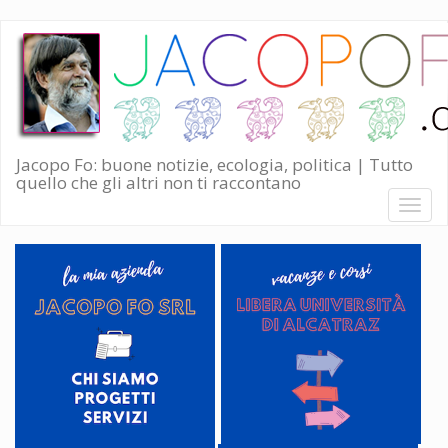
Salta
al
contenuto
principale
Jacopo Fo: buone notizie, ecologia, politica | Tutto
quello che gli altri non ti raccontano
Toggl
naviga