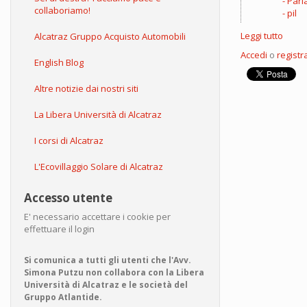
Parl
collaboriamo!
pil
Leggi tutto
su
Alcatraz Gruppo Acquisto Automobili
Renzi
Accedi
o
registra
caro,
English Blog
te
lo
Altre notizie dai nostri siti
do
io
La Libera Università di Alcatraz
un
milia
I corsi di Alcatraz
di
euro!
L'Ecovillaggio Solare di Alcatraz
Accesso utente
E' necessario accettare i cookie per
effettuare il login
Si comunica a tutti gli utenti che l'Avv.
Simona Putzu non collabora con la Libera
Università di Alcatraz e le società del
Gruppo Atlantide.