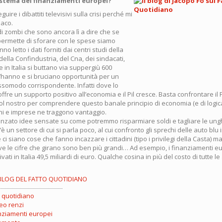
istema dei finanziamenti europei?
guire i dibattiti televisivi sulla crisi perché mi
maco.
di zombi che sono ancora lì a dire che se
 permette di sforare con le spese siamo
no letto i dati forniti dai centri studi della
 della Confindustria, del Cna, dei sindacati,
e in Italia si buttano via suppergiù 600
 l’hanno e si bruciano opportunità per un
ossomodo corrispondente. Infatti dove lo
ffre un supporto positivo all’economia e il Pil cresce. Basta confrontare il
ol nostro per comprendere questo banale principio di economia (e di logica
ini e imprese ne traggono vantaggio.
nzato idee sensate su come potremmo risparmiare soldi e tagliare le ungh
’è un settore di cui si parla poco, al cui confronto gli sprechi delle auto blu
ci siano cose che fanno incazzare i cittadini (tipo i privilegi della Casta) ma
ve le cifre che girano sono ben più grandi… Ad esempio, i finanziamenti eu
vati in Italia 49,5 miliardi di euro. Qualche cosina in più del costo di tutte le
BLOG DEL FATTO QUOTIDIANO
o quotidiano
eo renzi
nziamenti europei