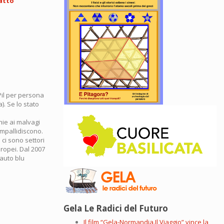
 Pil per persona
). Se lo stato
ie ai malvagi
 impallidiscono.
 ci sono settori
ropei. Dal 2007
 auto blu
Gela Le Radici del Futuro
Il film “Gela-Normandia.Il Viaggio” vince la