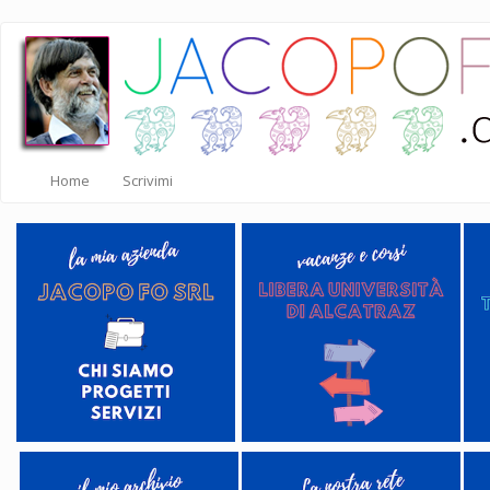
Salta
al
contenuto
principale
Home
Scrivimi