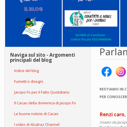
Parla
Naviga sul sito - Argomenti
principali del blog
Indice del blog
Fumetti e disegni
RESTIAMO IN 
Jacopo Fo per il Fatto Quotidiano
PER CONOSCER
Il Cacao della domenica di Jacopo Fo
Le buone notizie di Cacao
Renzi caro, 
Inviato da
Jacop
I video di Alcatraz Channel