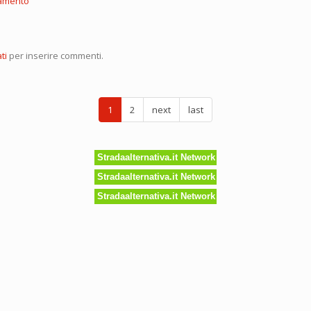
amento
ti
per inserire commenti.
1
2
next
last
rdo
Stradaalternativa.it Network
Stradaalternativa.it Network
Stradaalternativa.it Network