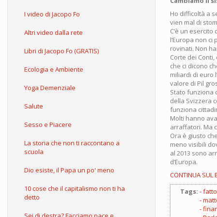
Cambiamo il s
Ho difficoltà a se
I video di Jacopo Fo
vien mal di sto
C’è un esercito 
Altri video dalla rete
l’Europa non ci
rovinati. Non han
Libri di Jacopo Fo (GRATIS)
Corte dei Conti,
che ci dicono ch
Ecologia e Ambiente
miliardi di euro
valore di Pil gr
Yoga Demenziale
Stato funziona o
della Svizzera c
Salute
funziona cittad
Molti hanno ava
Sesso e Piacere
arraffatori. Ma c
Ora è giusto che 
La storia che non ti raccontano a
meno visibili do
scuola
al 2013 sono arri
d’Europa.
Dio esiste, il Papa un po' meno
CONTINUA SUL 
10 cose che il capitalismo non ti ha
Tags:
fatt
detto
matt
fina
Sei di destra? Facciamo pace e