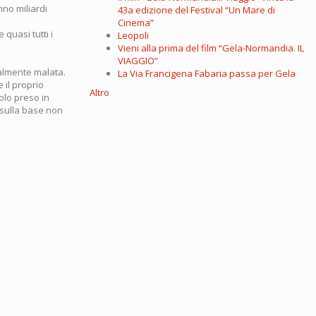
nno miliardi
43a edizione del Festival “Un Mare di
Cinema”
 quasi tutti i
Leopoli
Vieni alla prima del film “Gela-Normandia. IL
VIAGGIO”
almente malata.
La Via Francigena Fabaria passa per Gela
 il proprio
Altro
olo preso in
 sulla base non