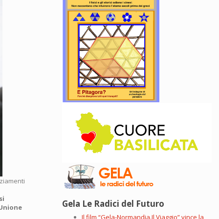
nziamenti
si
Gela Le Radici del Futuro
Unione
Il film “Gela-Normandia.Il Viaggio” vince la