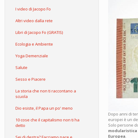
I video di Jacopo Fo
Altri video dalla rete
Libri di Jacopo Fo (GRATIS)
Ecologia e Ambiente
Yoga Demenziale
Salute
Sesso e Piacere
La storia che non ti raccontano a
scuola
Dio esiste, il Papa un po' meno
Dopo anni di ten
europei è un de
10 cose che il capitalismo non ti ha
Solo persone do
detto
modularistica
Europea
.
Sei di destra? Facciamo pace e