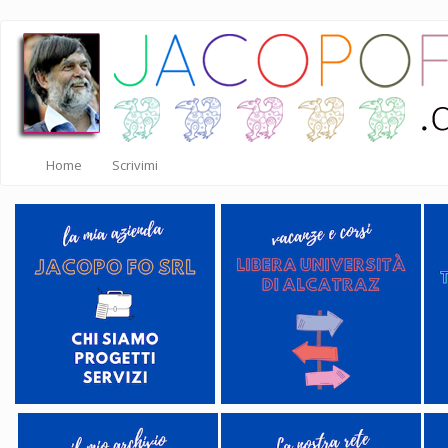
Salta
al
contenuto
principale
Home
Scrivimi