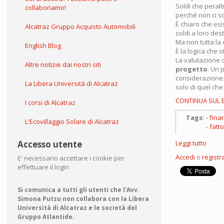
Soldi che peraltr
collaboriamo!
perché non ci s
È chiaro che es
Alcatraz Gruppo Acquisto Automobili
soldi a loro des
Ma non tutta la 
English Blog
È la logica che s
La valutazione d
Altre notizie dai nostri siti
progetto
. Un 
considerazione.
La Libera Università di Alcatraz
solo di quel che
CONTINUA SUL 
I corsi di Alcatraz
Tags:
fina
L'Ecovillaggio Solare di Alcatraz
fatt
Accesso utente
Leggi tutto
su
Finan
Accedi
o
registra
E' necessario accettare i cookie per
europ
effettuare il login
la
super
Si comunica a tutti gli utenti che l'Avv.
Simona Putzu non collabora con la Libera
Università di Alcatraz e le società del
Gruppo Atlantide.