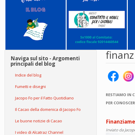
finan
Naviga sul sito - Argomenti
principali del blog
Indice del blog
Fumetti e disegni
RESTIAMO IN 
Jacopo Fo per il Fatto Quotidiano
PER CONOSCER
Il Cacao della domenica di Jacopo Fo
Le buone notizie di Cacao
Finanziamen
Inviato da
Jacop
I video di Alcatraz Channel