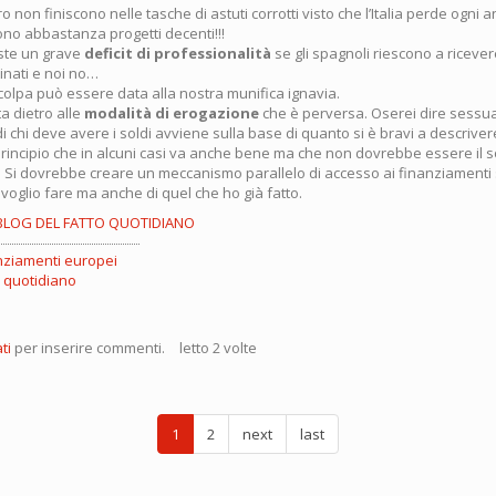
o non finiscono nelle tasche di astuti corrotti visto che l’Italia perde ogni a
ono abbastanza progetti decenti!!!
iste un grave
deficit di professionalità
se gli spagnoli riescono a ricevere
tinati e noi no…
colpa può essere data alla nostra munifica ignavia.
ta dietro alle
modalità di erogazione
che è perversa. Oserei dire sessu
i chi deve avere i soldi avviene sulla base di quanto si è bravi a descrivere
principio che in alcuni casi va anche bene ma che non dovrebbe essere il s
 Si dovrebbe creare un meccanismo parallelo di accesso ai finanziamenti
 voglio fare ma anche di quel che ho già fatto.
BLOG DEL FATTO QUOTIDIANO
nziamenti europei
o quotidiano
ziamenti
ti
per inserire commenti.
letto 2 volte
ei:
cazzola
1
2
next
last