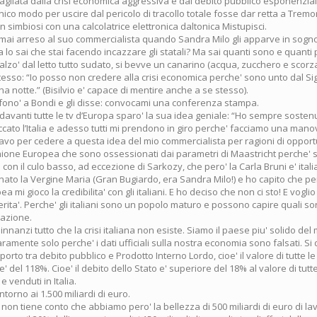
anagliata dalla crisi economica aggressiva e dal debito pubblico esponenzial
nico modo per uscire dal pericolo di tracollo totale fosse dar retta a Tremo
in simbiosi con una calcolatrice elettronica daltonica Mistupisci.
ormai arreso al suo commercialista quando Sandra Milo gli apparve in sogno 
ma lo sai che stai facendo incazzare gli statali? Ma sai quanti sono e quant
si alzo' dal letto tutto sudato, si bevve un canarino (acqua, zucchero e scorz
tesso: “Io posso non credere alla crisi economica perche' sono unto dal S
una notte.” (Bisilvio e' capace di mentire anche a se stesso).
fono' a Bondi e gli disse: convocami una conferenza stampa.
vanti tutte le tv d’Europa sparo' la sua idea geniale: “Ho sempre sostenut
cato l’Italia e adesso tutti mi prendono in giro perche' facciamo una mano
Stavo per cedere a questa idea del mio commercialista per ragioni di opport
Unione Europea che sono ossessionati dai parametri di Maastricht perche'
on il culo basso, ad eccezione di Sarkozy, che pero' la Carla Bruni e' ital
nato la Vergine Maria (Gran Bugiardo, era Sandra Milo!) e ho capito che pe
a mi gioco la credibilita' con gli italiani. E ho deciso che non ci sto! E voglio 
verita'. Perche' gli italiani sono un popolo maturo e possono capire quali son
nazione.
 innanzi tutto che la crisi italiana non esiste. Siamo il paese piu' solido de
amente solo perche' i dati ufficiali sulla nostra economia sono falsati. Si 
rto tra debito pubblico e Prodotto Interno Lordo, cioe' il valore di tutte l
' del 118%. Cioe' il debito dello Stato e' superiore del 18% al valore di tutte
e venduti in Italia.
ntorno ai 1.500 miliardi di euro.
on tiene conto che abbiamo pero' la bellezza di 500 miliardi di euro di l