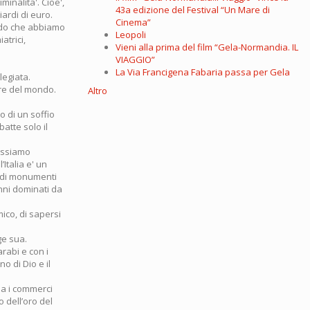
minalita'. Cioe',
43a edizione del Festival “Un Mare di
iardi di euro.
Cinema”
ando che abbiamo
Leopoli
atrici,
Vieni alla prima del film “Gela-Normandia. IL
VIAGGIO”
La Via Francigena Fabaria passa per Gela
legiata.
ore del mondo.
Altro
o di un soffio
atte solo il
possiamo
’Italia e' un
andi monumenti
enni dominati da
ico, di sapersi
ge sua.
arabi e con i
o di Dio e il
lia i commerci
o dell’oro del