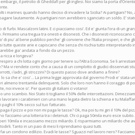
 embargo, il petrolio di Gheddafi per gli inglesi. Noi siamo la porta d’Orient
ente.
olti i marines quando hanno deciso di invadere la Sicilia? Ai partigiani? No, 
pagare lautamente. Ai partigiani non avrebbero sganciato un soldo. E’ sta
i furbi. Mascalzoni latini. E ci piacciamo cosi'. Ed e' giunta l’ora di un gra
e. Firmiamo una tregua tra onesti e disonesti. Che i disonesti riconoscano
’ di piu' al bene pubblico perche' gli conviene che l’Italia prosperi, e che gli
i tutte queste arie e capiscano che senza chi rischia tutto interpretando 
ia sarebbe gia' andata a fondo da un pezzo.
ia ricca e longeva?
respiro a chi lotta ogni giorno per tenere su l’Altra Economia. Se li arrestia
? Ma vi rendete conto che a causa di un complotto di giudici dissennati st
rrotti, i ladri, gli strozzini? Di questo passo dove andiamo a finire?
 lo sa che e' cosi'… La prima legge approvata dal governo Prodi e' stata u
i almeno trentamila delinquenti. Solo che loro non hanno il coraggio di por
e, noi invece si'. Per questo gli italiani ci votano!
mo uno scambio. Noi Stato ti togliamo il 50% delle intercettazioni. Dimezziam
o lavorare i carabinieri con una mano legata dietro la schiena e tu Malaffa
paghi il 10% secco sul tuo fatturato.
paga il pizzo e poi non mi paga le tasse? Ok, ma poi tu mi giri il 10% del p
o facciamo una lotteria tra i detenuti. Chi ci paga 50mila euro esce subito. T
eri 10mila e incassiamo mezzo miliardo. E risparmiamo un miliardo che
stodirli. Tanto in un paio di mesi li riprendiamo quasi tutti.
 fai un condono edilizio. Evadi le tasse? Sguazzi nel lavoro nero? Facciamo u