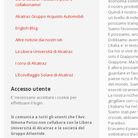
economia sommersa
collaboriamo!
il nostro prodott
Quindi il nostro
Alcatraz Gruppo Acquisto Automobili
un livello di in
possiamo tranqui
English Blog
Siamo l’economia
E possiamo, anz
Altre notizie dai nostri siti
Dobbiamo avere i
L’Italia e' in te
Da noi si vive d
La Libera Università di Alcatraz
solo il Giappon
Giappone. Ma lo
I corsi di Alcatraz
E allora possiam
guardare in facci
L'Ecovillaggio Solare di Alcatraz
paese ricco e fl
del mondo. Siamo
Accesso utente
eserciti stranie
La nostra ricche
E' necessario accettare i cookie per
gingillare con i c
effettuare il login
L’italiano ha nel
Siamo stati per s
Si comunica a tutti gli utenti che l'Avv.
crociati, abbiam
Simona Putzu non collabora con la Libera
Paradiso.
Università di Alcatraz e le società del
Eravamo il paese
Gruppo Atlantide.
sottobanco tra Us