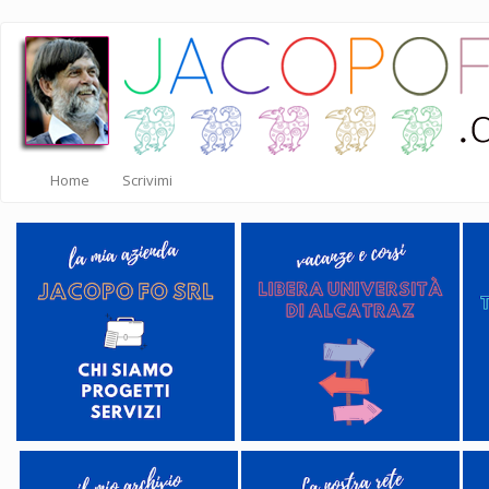
Salta
al
contenuto
principale
Home
Scrivimi