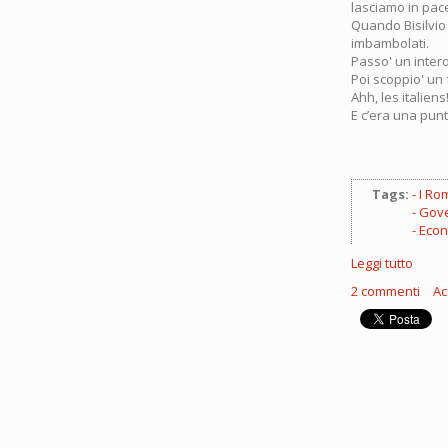
lasciamo in pace.
Quando Bisilvio 
imbambolati.
Passo' un intero
Poi scoppio' un 
Ahh, les italiens
E c’era una punta
Tags:
I Rom
Gove
Econ
Leggi tutto
su
Ci
2 commenti
Ac
salve
la
crimin
organ