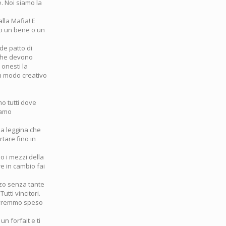
e. Noi siamo la
alla Mafia! E
to un bene o un
nde patto di
 che devono
 onesti la
in modo creativo
mo tutti dove
iamo
na leggina che
tare fino in
o i mezzi della
re in cambio fai
izzo senza tante
utti vincitori.
 avremmo speso
n forfait e ti