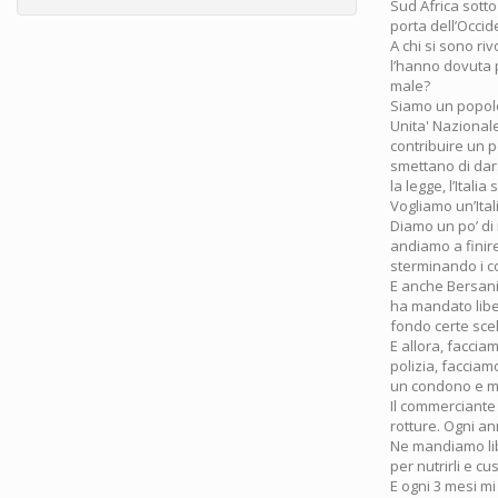
Sud Africa sotto
porta dell’Occid
A chi si sono riv
l’hanno dovuta 
male?
Siamo un popolo d
Unita' Nazional
contribuire un po
smettano di dars
la legge, l’Ital
Vogliamo un’Ital
Diamo un po’ di 
andiamo a finire
sterminando i co
E anche Bersani
ha mandato liber
fondo certe scelt
E allora, faccia
polizia, facciam
un condono e mi 
Il commerciante 
rotture. Ogni ann
Ne mandiamo lib
per nutrirli e cu
E ogni 3 mesi mi