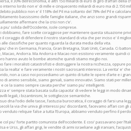
, il 30% dell’economia, e altri 150 miliardi di euro di giro d’affari della cri
o interno lordo non e' di mille e cinquecento miliardi di euro ma di 2.150 mil
 debito pubblico non e' il 118% del Pil ma soltanto del 78% del Pil e calcol
debitamento bassissimo delle famiglie italiane, che anzi sono grandi risparmi
llamente affermare che la crisi non c’e'.
 piu' solida dell’Occidente, isole comprese.
i dobbiamo, fare scelte coraggiose per mantenere questa situazione privi
l coraggio di difendere il nostro standard di vita che per inciso e' il migli
sta alle classifiche per quanto riguarda la durata media della vita.
i piu' che in Germania, Francia, Gran Bretagna, Stati Uniti, Canada. Ci batton
e, Macao, Andorra. Ma Andorra e Macao non esistono veramente quindi ci b
ro hanno avuto le bombe atomiche quindi stiamo meglio noi.
o fare i moralisti catastrofisti e distruggere la nostra ricchezza, oppure 
a la realta' e fare veramente i nostri sacrosanti interessi. La verita' e' che l
orido, non a caso noi possediamo un quinto di tutte le opere d’arte e i gr
 di animo sensibile, siamo geniali, siamo innovativi. Siamo stati per mill
ri e ce la siamo sempre cavata perche' siamo piu' intelligenti.
zza e' sempre stata basata sulla capacita' di vedere le leggi in modo dinam
avilli legali, i bizantinismi, le sottigliezze semantiche.
 suo dna l’odio delle tasse, l’astuzia burocratica, il coraggio di farsi una leg
ecoli la via che univa gli interessi piu' discordanti, facevamo affari con gli 
o venduto reliquie false a tutta l’Europa, abbiamo venduto perfino il perdon
 col piu' forte partito comunista dell’occidente. E cosi' passavano per l’Ita
a e Urss, gli affari grigi, le vendite di armi israeliane agli iraniani, l’acquist