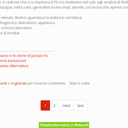
 E vedrete che ci si impenna il Pil e lo mettiamo nel culo agli analisti di Wall
tacque, nella sala i giornalisti erano muti, attoniti, con le bocche aperte 
 minuto. Bisilvio guardava la platea e sorrideva.
fragoroso, liberatorio, applauso.
! scrisse Liberation.
 di invidia!
anzi e le storie di Jacopo Fo
rno berlusconi
omia alternativa
cedi
o
registrati
per inserire commenti.
letto 5 volte
ra'
alita'
izzata!
1
2
next
last
Stradaalternativa.it Network