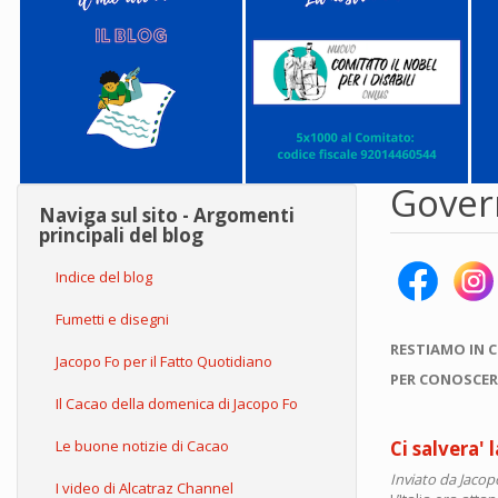
Gover
Naviga sul sito - Argomenti
principali del blog
Indice del blog
Fumetti e disegni
RESTIAMO IN 
Jacopo Fo per il Fatto Quotidiano
PER CONOSCER
Il Cacao della domenica di Jacopo Fo
Le buone notizie di Cacao
Ci salvera' 
Inviato da
Jacop
I video di Alcatraz Channel