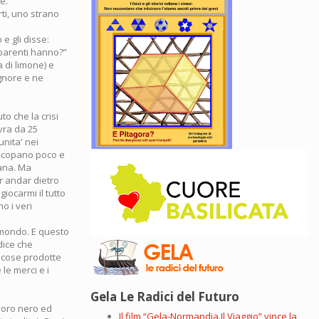
e.
rti, uno strano
e gli disse:
i parenti hanno?”
a di limone) e
ignore e ne
o che la crisi
vra da 25
unita' nei
 scopano poco e
iana. Ma
r andar dietro
giocarmi il tutto
o i veri
l mondo. E questo
dice che
e cose prodotte
 le merci e i
Gela Le Radici del Futuro
avoro nero ed
Il film “Gela-Normandia.Il Viaggio” vince la