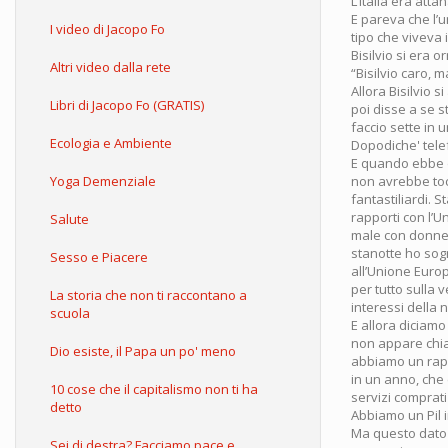
L’Italia era att
E pareva che l’u
I video di Jacopo Fo
tipo che viveva 
Bisilvio si era 
Altri video dalla rete
“Bisilvio caro, 
Allora Bisilvio 
Libri di Jacopo Fo (GRATIS)
poi disse a se s
faccio sette in 
Ecologia e Ambiente
Dopodiche' tele
E quando ebbe da
Yoga Demenziale
non avrebbe toc
fantastiliardi. 
rapporti con l’
Salute
male con donne c
stanotte ho sog
Sesso e Piacere
all’Unione Europe
per tutto sulla 
La storia che non ti raccontano a
interessi della 
scuola
E allora diciamo
non appare chiar
Dio esiste, il Papa un po' meno
abbiamo un rappo
in un anno, che e
10 cose che il capitalismo non ti ha
servizi comprati 
detto
Abbiamo un Pil i
Ma questo dato n
Sei di destra? Facciamo pace e