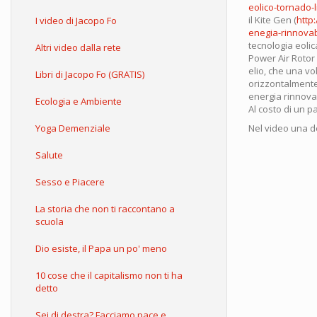
eolico-tornado-
il Kite Gen (
http
I video di Jacopo Fo
enegia-rinnovab
tecnologia eolic
Altri video dalla rete
Power Air Rotor
elio, che una vol
Libri di Jacopo Fo (GRATIS)
orizzontalmente
energia rinnova
Ecologia e Ambiente
Al costo di un p
Yoga Demenziale
Nel video una 
Salute
Sesso e Piacere
La storia che non ti raccontano a
scuola
Dio esiste, il Papa un po' meno
10 cose che il capitalismo non ti ha
detto
Sei di destra? Facciamo pace e