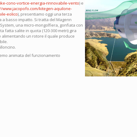
like-cono-vortice-energia-rinnovabile-vento
) e
://www.jacopofo.com/kitegen-aquilone-
ile-eolico
), presentiamo oggi una terza
a a basso impatto. Si tratta del Magenn
 System, una micro-mongolfiera, gonfiata con
ta fatta salite in quota (120-300 metri) gira
 alimentando un rotore il quale produce
bile.
alloncino.
demo animata del funzionamento