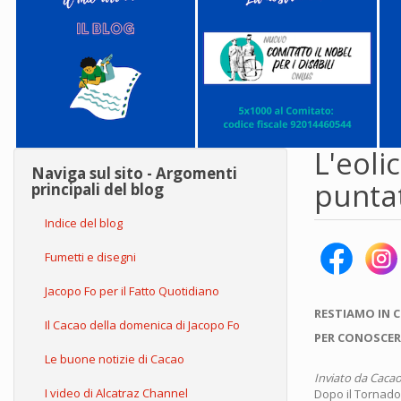
L'eoli
Naviga sul sito - Argomenti
punta
principali del blog
Indice del blog
Fumetti e disegni
Jacopo Fo per il Fatto Quotidiano
RESTIAMO IN 
Il Cacao della domenica di Jacopo Fo
PER CONOSCER
Le buone notizie di Cacao
Inviato da
Cacao
I video di Alcatraz Channel
Dopo il Tornado 