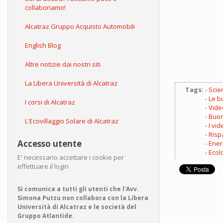
collaboriamo!
Alcatraz Gruppo Acquisto Automobili
English Blog
Altre notizie dai nostri siti
La Libera Università di Alcatraz
Tags:
Scie
Le b
I corsi di Alcatraz
Vide
Buon
L'Ecovillaggio Solare di Alcatraz
I vid
Risp
Accesso utente
Ener
Ecol
E' necessario accettare i cookie per
effettuare il login
Si comunica a tutti gli utenti che l'Avv.
Simona Putzu non collabora con la Libera
Università di Alcatraz e le società del
Gruppo Atlantide.