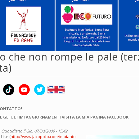
co che non rompe le pale (ter
ta)
CONTATTO!
E GLI ULTIMI AGGIORNAMENTI VISITA LA MIA PAGINA FACEBOOK
 Quotidiano
il Gio, 07/30/2009 - 15:42
Like (
http://www.jacopofo.com/impianto-