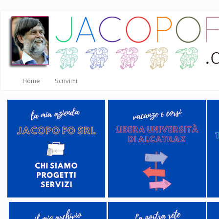
Salta
al
contenuto
principale
Home
Scrivimi