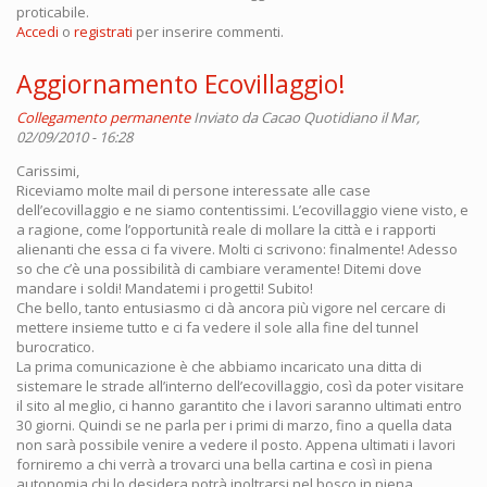
proticabile.
Accedi
o
registrati
per inserire commenti.
Aggiornamento Ecovillaggio!
Collegamento permanente
Inviato da
Cacao Quotidiano
il Mar,
02/09/2010 - 16:28
Carissimi,
Riceviamo molte mail di persone interessate alle case
dell’ecovillaggio e ne siamo contentissimi. L’ecovillaggio viene visto, e
a ragione, come l’opportunità reale di mollare la città e i rapporti
alienanti che essa ci fa vivere. Molti ci scrivono: finalmente! Adesso
so che c’è una possibilità di cambiare veramente! Ditemi dove
mandare i soldi! Mandatemi i progetti! Subito!
Che bello, tanto entusiasmo ci dà ancora più vigore nel cercare di
mettere insieme tutto e ci fa vedere il sole alla fine del tunnel
burocratico.
La prima comunicazione è che abbiamo incaricato una ditta di
sistemare le strade all’interno dell’ecovillaggio, così da poter visitare
il sito al meglio, ci hanno garantito che i lavori saranno ultimati entro
30 giorni. Quindi se ne parla per i primi di marzo, fino a quella data
non sarà possibile venire a vedere il posto. Appena ultimati i lavori
forniremo a chi verrà a trovarci una bella cartina e così in piena
autonomia chi lo desidera potrà inoltrarsi nel bosco in piena