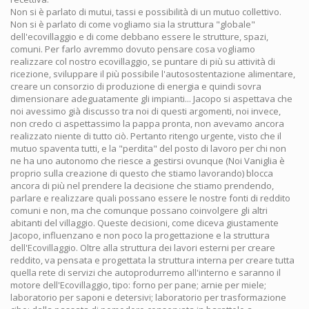
Non si è parlato di mutui, tassi e possibilità di un mutuo collettivo.
Non si è parlato di come vogliamo sia la struttura "globale"
dell'ecovillaggio e di come debbano essere le strutture, spazi,
comuni. Per farlo avremmo dovuto pensare cosa vogliamo
realizzare col nostro ecovillaggio, se puntare di più su attività di
ricezione, sviluppare il più possibile l'autosostentazione alimentare,
creare un consorzio di produzione di energia e quindi sovra
dimensionare adeguatamente gli impianti... Jacopo si aspettava che
noi avessimo già discusso tra noi di questi argomenti, noi invece,
non credo ci aspettassimo la pappa pronta, non avevamo ancora
realizzato niente di tutto ciò. Pertanto ritengo urgente, visto che il
mutuo spaventa tutti, e la "perdita" del posto di lavoro per chi non
ne ha uno autonomo che riesce a gestirsi ovunque (Noi Vaniglia è
proprio sulla creazione di questo che stiamo lavorando) blocca
ancora di più nel prendere la decisione che stiamo prendendo,
parlare e realizzare quali possano essere le nostre fonti di reddito
comuni e non, ma che comunque possano coinvolgere gli altri
abitanti del villaggio. Queste decisioni, come diceva giustamente
Jacopo, influenzano e non poco la progettazione e la struttura
dell'Ecovillaggio. Oltre alla struttura dei lavori esterni per creare
reddito, va pensata e progettata la struttura interna per creare tutta
quella rete di servizi che autoprodurremo all'interno e saranno il
motore dell'Ecovillaggio, tipo: forno per pane; arnie per miele;
laboratorio per saponi e detersivi; laboratorio per trasformazione