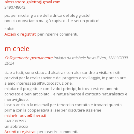
alessandro.galetto@gmail.com
3490748042
ps. per nicola: grazie della dritta del blog giusto!
non ci conosciamo ma già capisco che sei un pratico!
saluti
Accedi
o
registrati
per inserire commenti.
michele
Collegamento permanente
Inviato da
michele bovo
il Ven, 12/11/2009 -
20:24
ciao a tutti, sono stato ad alcatraz con alessandro a visitare i siti
previsti per la realizzazione del progetto ecovillaggio, in particolare
siamo interessati all'autocostruzione.
mi piace il progetto e condivido i principi, lo trovo estremamente
concreto e ben articolato... e naturalmente il contesto naturalistico è
meraviglioso.
lascio anch io la mia mail per tenerci in contatto e trovarci quanto
prima con la cooperativa alisei per discutere assieme
michele-bovo@libero.it
348 7397957
un abbraccio
Accedi
o
registrati
per inserire commenti.