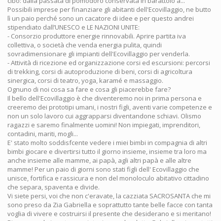
cibo: dalla passata di pomodoro conservata in barattolo a...
Possibili imprese per finanziare gli abitanti dell'Ecovillaggio, ne butto
lì un paio perché sono un cacatore di idee e per questo andrei
stipendiato dall’UNESCO e LE NAZIONI UNITE:
- Consorzio produttore energie rinnovabili. Aprire partita iva
collettiva, o società che venda energia pulita, quindi
sovradimensionare gli impianti dell'Ecovillaggio per venderla.
- Attività di ricezione ed organizzazione corsi ed escursioni: percorsi
di trekking, corsi di autoproduzione di beni, corsi di agricoltura
sinergica, corsi di teatro, yoga, karamé e massaggio.
Ognuno di noi cosa sa fare e cosa gli piacerebbe fare?
Il bello dell'Ecovillaggio è che diventeremo noi in prima persona e
creeremo dei prototipi umani, i nostri figli, aventi varie competenze e
non un solo lavoro cui aggrapparsi diventandone schiavi. Olismo
ragazzi e saremo finalmente uomini! Non impiegati, imprenditori,
contadini, mariti, mogli...
E' stato molto soddisfcente vedere i miei bimbi in compagnia di altri
bimbi giocare e divertirsi tutto il giorno insieme, insieme tra loro ma
anche insieme alle mamme, ai papà, agli altri papà e alle altre
mamme! Per un paio di giorni sono stati figli dell' Ecovillaggio che
unisce, fortifica e rassicura e non del monoloculo abitativo cittadino
che separa, spaventa e divide.
Vi siete persi, voi che non c'eravate, la cazziata SACROSANTA che mi
sono preso da Zia Gabriella e soprattutto tante belle facce con tanta
voglia di vivere e costruirsi il presente che desiderano e si meritano!