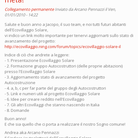
Collegamento permanente
Inviato da
Arcano Pennazzi
il Ven,
01/01/2010 - 14:22
Salute e buon anno a Jacopo, il suo team, e noi tutti futuri abitanti
dell'Ecovillaggio Solare,
vi indico un link molto importante per tenervi aggiornarti sullo stato di
avanzamento del progetto:
http://ecovillaggio.ning.com/forum/topics/ecovillaggio-solare-il
Indice di ciò che andrete a leggere:
- 1. Presentazione Ecovillaggio Solare
- 2. Formazione gruppo Autocostruttori (delle proprie abitazioni)
presso l'Ecovillaggio Solare
- 3. Aggiornamento stato di avanzamento del progetto
Autocostruzione
- 4. a, b, c per far parte del gruppo degli Autocostruttori
- 5. Link e numeri utili al progetto Ecovillaggio Solare
- 6. Idee per creare reddito nell'Ecovillaggio
- 7. Gli altri Ecovillaggi che stanno nascendo in Italia
- 8. Domande
Buon anno!
E che sia quello che ci porta a realizzare il nostro Sogno comune!
Andrea aka Arcano Pennazzi
Il Sindaco (autoelettosi) dell'Ecovillaggio Solare