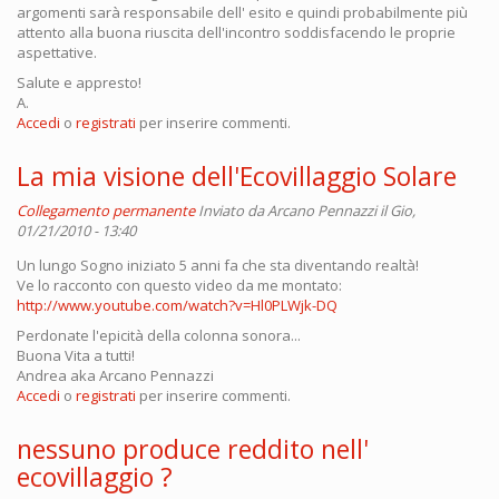
argomenti sarà responsabile dell' esito e quindi probabilmente più
attento alla buona riuscita dell'incontro soddisfacendo le proprie
aspettative.
Salute e appresto!
A.
Accedi
o
registrati
per inserire commenti.
La mia visione dell'Ecovillaggio Solare
Collegamento permanente
Inviato da
Arcano Pennazzi
il Gio,
01/21/2010 - 13:40
Un lungo Sogno iniziato 5 anni fa che sta diventando realtà!
Ve lo racconto con questo video da me montato:
http://www.youtube.com/watch?v=Hl0PLWjk-DQ
Perdonate l'epicità della colonna sonora...
Buona Vita a tutti!
Andrea aka Arcano Pennazzi
Accedi
o
registrati
per inserire commenti.
nessuno produce reddito nell'
ecovillaggio ?