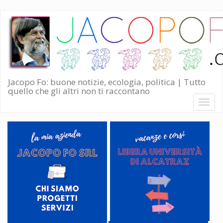
Salta
al
contenuto
principale
Jacopo Fo: buone notizie, ecologia, politica | Tutto
quello che gli altri non ti raccontano
Toggl
naviga