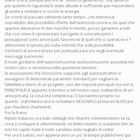
per quanto mi riguarda) lo stato attuale è sufficiente per riaccendere
gli animi e rimettere in circolo le energie.
Se ricordi (è passato talmente tanto tempo...) mi interessai
soprattutto alle possibilità offerte dall'autocostruzione e da quel che
appresi attraverso le mie ricerche in merito, posso garantire a tutti
che così come è ripresentato il progetto è concretissimo! I
presupposti sono ancora più favorevoli di quel che si sperasse e l'
attenzione si sposta più sulla volontà che sulla possibilità.
Cercherò di essere breve per puntualizzare poi negli eventuali
messaggi successivi.
Il nodo gordiano dell'autocostruzione (autocostruzione assistita) nel
nostro caso si annidava nella questione terreno:
le associazioni che forniscono supporto agli autocostruttori si
avvalgono di determinati parametri standard per vagliare la
fattibilità o meno di un progetto; uno dei requisiti principali (se non IL
PRINCIPALE) è appunto il terreno e nel nostro caso, trattandosi di un'
area privata, la cosa era complessa. Ci lasciammo proprio su
questo...sull'interessarci e contattare DESCANSO prima ed ALISEI poi
per chiedere chiarimenti.
Poi la frana.
Ripeto tralascio ora tutti i dettagli che chiarirò volentierissimo se la
cosa si svilupperà ulteriormente, mi limito intanto a costatare che se
non ho capito male il nodo sarebbe stato tagliato di netto!
Per ora ti saluto, non appena avrò un po' di tempo pubblicherò qui