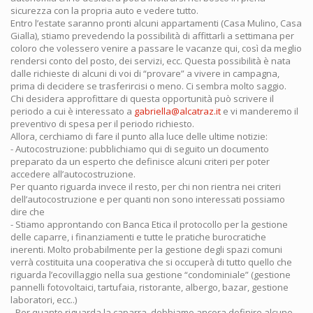
sicurezza con la propria auto e vedere tutto.
Entro l’estate saranno pronti alcuni appartamenti (Casa Mulino, Casa
Gialla), stiamo prevedendo la possibilità di affittarli a settimana per
coloro che volessero venire a passare le vacanze qui, così da meglio
rendersi conto del posto, dei servizi, ecc. Questa possibilità è nata
dalle richieste di alcuni di voi di “provare” a vivere in campagna,
prima di decidere se trasferircisi o meno. Ci sembra molto saggio.
Chi desidera approfittare di questa opportunità può scrivere il
periodo a cui è interessato a
gabriella@alcatraz.it
e vi manderemo il
preventivo di spesa per il periodo richiesto.
Allora, cerchiamo di fare il punto alla luce delle ultime notizie:
- Autocostruzione: pubblichiamo qui di seguito un documento
preparato da un esperto che definisce alcuni criteri per poter
accedere all’autocostruzione.
Per quanto riguarda invece il resto, per chi non rientra nei criteri
dell’autocostruzione e per quanti non sono interessati possiamo
dire che
- Stiamo approntando con Banca Etica il protocollo per la gestione
delle caparre, i finanziamenti e tutte le pratiche burocratiche
inerenti. Molto probabilmente per la gestione degli spazi comuni
verrà costituita una cooperativa che si occuperà di tutto quello che
riguarda l’ecovillaggio nella sua gestione “condominiale” (gestione
pannelli fotovoltaici, tartufaia, ristorante, albergo, bazar, gestione
laboratori, ecc..)
- Per quanto riguarda la caparra, dobbiamo ancora definire alcune