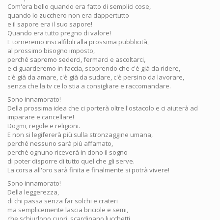
Com'era bello quando era fatto di semplici cose,
quando lo zucchero non era dappertutto
e il sapore era il suo sapore!
Quando era tutto pregno di valore!
E torneremo inscalfibili alla prossima pubblicità,
al prossimo bisogno imposto,
perché sapremo sederci, fermarci e ascoltarci,
e ci guarderemo in faccia, scoprendo che c'è già da ridere,
c'è già da amare, c'è già da sudare, c'è persino da lavorare,
senza che la tv ce lo stia a consigliare e raccomandare.
Sono innamorato!
Della prossima idea che ci porterà oltre l'ostacolo e ci aiuterà ad
imparare e cancellare!
Dogmi, regole e religioni.
E non si legifererà più sulla stronzaggine umana,
perché nessuno sarà più affamato,
perché ognuno riceverà in dono il sogno
di poter disporre di tutto quel che gli serve.
La corsa all'oro sarà finita e finalmente si potrà vivere!
Sono innamorato!
Della leggerezza,
di chi passa senza far solchi e crateri
ma semplicemente lascia briciole e semi,
che schiudono cuori, scardinano lucchetti,