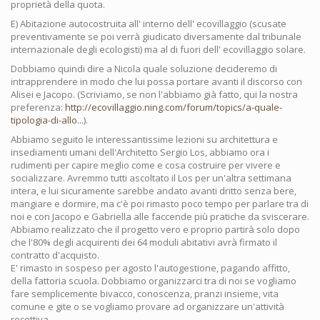
proprietà della quota.
E) Abitazione autocostruita all' interno dell' ecovillaggio (scusate
preventivamente se poi verrà giudicato diversamente dal tribunale
internazionale degli ecologisti) ma al di fuori dell' ecovillaggio solare.
Dobbiamo quindi dire a Nicola quale soluzione decideremo di
intrapprendere in modo che lui possa portare avanti il discorso con
Alisei e Jacopo. (Scriviamo, se non l'abbiamo già fatto, qui la nostra
preferenza:
http://ecovillaggio.ning.com/forum/topics/a-quale-
tipologia-di-allo...
).
Abbiamo seguito le interessantissime lezioni su architettura e
insediamenti umani dell'Architetto Sergio Los, abbiamo ora i
rudimenti per capire meglio come e cosa costruire per vivere e
socializzare. Avremmo tutti ascoltato il Los per un'altra settimana
intera, e lui sicuramente sarebbe andato avanti dritto senza bere,
mangiare e dormire, ma c'è poi rimasto poco tempo per parlare tra di
noi e con Jacopo e Gabriella alle faccende più pratiche da sviscerare.
Abbiamo realizzato che il progetto vero e proprio partirà solo dopo
che l'80% degli acquirenti dei 64 moduli abitativi avrà firmato il
contratto d'acquisto.
E' rimasto in sospeso per agosto l'autogestione, pagando affitto,
della fattoria scuola. Dobbiamo organizzarci tra di noi se vogliamo
fare semplicemente bivacco, conoscenza, pranzi insieme, vita
comune e gite o se vogliamo provare ad organizzare un'attività
recettiva.