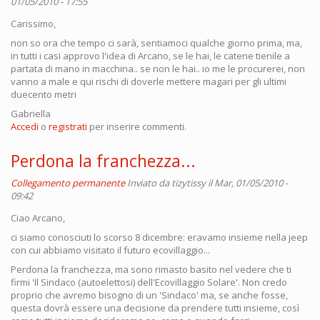
01/05/2010 - 17:55
Carissimo,
non so ora che tempo ci sarà, sentiamoci qualche giorno prima, ma,
in tutti i casi approvo l'idea di Arcano, se le hai, le catene tienile a
partata di mano in macchina.. se non le hai.. io me le procurerei, non
vanno a male e qui rischi di doverle mettere magari per gli ultimi
duecento metri
Gabriella
Accedi
o
registrati
per inserire commenti.
Perdona la franchezza...
Collegamento permanente
Inviato da
tizytissy
il Mar, 01/05/2010 -
09:42
Ciao Arcano,
ci siamo conosciuti lo scorso 8 dicembre: eravamo insieme nella jeep
con cui abbiamo visitato il futuro ecovillaggio...
Perdona la franchezza, ma sono rimasto basito nel vedere che ti
firmi 'Il Sindaco (autoelettosi) dell'Ecovillaggio Solare'. Non credo
proprio che avremo bisogno di un 'Sindaco' ma, se anche fosse,
questa dovrà essere una decisione da prendere tutti insieme, così