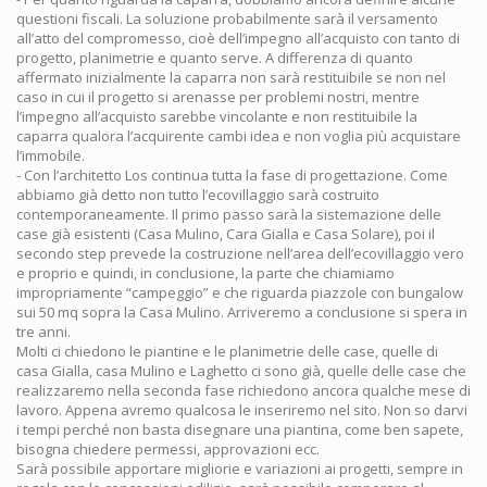
questioni fiscali. La soluzione probabilmente sarà il versamento
all’atto del compromesso, cioè dell’impegno all’acquisto con tanto di
progetto, planimetrie e quanto serve. A differenza di quanto
affermato inizialmente la caparra non sarà restituibile se non nel
caso in cui il progetto si arenasse per problemi nostri, mentre
l’impegno all’acquisto sarebbe vincolante e non restituibile la
caparra qualora l’acquirente cambi idea e non voglia più acquistare
l’immobile.
- Con l’architetto Los continua tutta la fase di progettazione. Come
abbiamo già detto non tutto l’ecovillaggio sarà costruito
contemporaneamente. Il primo passo sarà la sistemazione delle
case già esistenti (Casa Mulino, Cara Gialla e Casa Solare), poi il
secondo step prevede la costruzione nell’area dell’ecovillaggio vero
e proprio e quindi, in conclusione, la parte che chiamiamo
impropriamente “campeggio” e che riguarda piazzole con bungalow
sui 50 mq sopra la Casa Mulino. Arriveremo a conclusione si spera in
tre anni.
Molti ci chiedono le piantine e le planimetrie delle case, quelle di
casa Gialla, casa Mulino e Laghetto ci sono già, quelle delle case che
realizzaremo nella seconda fase richiedono ancora qualche mese di
lavoro. Appena avremo qualcosa le inseriremo nel sito. Non so darvi
i tempi perché non basta disegnare una piantina, come ben sapete,
bisogna chiedere permessi, approvazioni ecc.
Sarà possibile apportare migliorie e variazioni ai progetti, sempre in