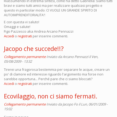
Riassumendo in estrema sintesi, come ha detto Gabriella: siamo tutti
bravi e siamo tutti amici ma per realizzare qualsiasi progetto e
questo in particolar modo: CI VUOLE UN GRANDE SPIRITO DI
AUTOIMPRENDITORIALITA'!
E con questa vi saluto!
Omaggi e salute!
Figo Pazzesco aka Andrea Arcano Pennazzi
Accedi
o
registrati
per inserire commenti.
Jacopo che succede!!?
Collegamento permanente
Inviato da
Arcano Pennazzi
il Ven,
05/08/2009 - 13:32
Tirerei una fragorosa bestemmia per separare le acque, creare un
po' di clamore ed interesse riguardo l'argomento ma forse non
sarebbe opportuna... Perché pare che ci siamo bloccati?
Accedi
o
registrati
per inserire commenti.
Ecovilaggio, non ci siamo fermati.
Collegamento permanente
Inviato da
Jacopo Fo
il Lun, 06/01/2009 -
15:02
Siamo in pausa.