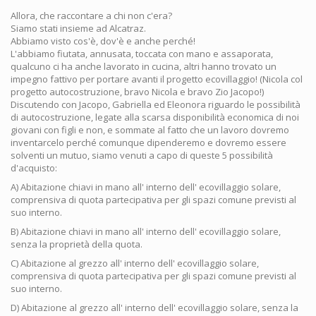
Allora, che raccontare a chi non c'era?
Siamo stati insieme ad Alcatraz.
Abbiamo visto cos'è, dov'è e anche perché!
L'abbiamo fiutata, annusata, toccata con mano e assaporata,
qualcuno ci ha anche lavorato in cucina, altri hanno trovato un
impegno fattivo per portare avanti il progetto ecovillaggio! (Nicola col
progetto autocostruzione, bravo Nicola e bravo Zio Jacopo!)
Discutendo con Jacopo, Gabriella ed Eleonora riguardo le possibilità
di autocostruzione, legate alla scarsa disponibilità economica di noi
giovani con figli e non, e sommate al fatto che un lavoro dovremo
inventarcelo perché comunque dipenderemo e dovremo essere
solventi un mutuo, siamo venuti a capo di queste 5 possibilità
d'acquisto:
A) Abitazione chiavi in mano all' interno dell' ecovillaggio solare,
comprensiva di quota partecipativa per gli spazi comune previsti al
suo interno.
B) Abitazione chiavi in mano all' interno dell' ecovillaggio solare,
senza la proprietà della quota.
C) Abitazione al grezzo all' interno dell' ecovillaggio solare,
comprensiva di quota partecipativa per gli spazi comune previsti al
suo interno.
D) Abitazione al grezzo all' interno dell' ecovillaggio solare, senza la