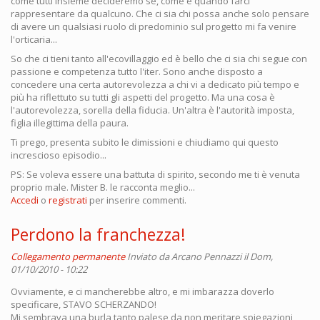
come tutti insieme decideremo se, come e quando farci
rappresentare da qualcuno. Che ci sia chi possa anche solo pensare
di avere un qualsiasi ruolo di predominio sul progetto mi fa venire
l'orticaria...
So che ci tieni tanto all'ecovillaggio ed è bello che ci sia chi segue con
passione e competenza tutto l'iter. Sono anche disposto a
concedere una certa autorevolezza a chi vi a dedicato più tempo e
più ha riflettuto su tutti gli aspetti del progetto. Ma una cosa è
l'autorevolezza, sorella della fiducia. Un'altra è l'autorità imposta,
figlia illegittima della paura.
Ti prego, presenta subito le dimissioni e chiudiamo qui questo
increscioso episodio...
PS: Se voleva essere una battuta di spirito, secondo me ti è venuta
proprio male. Mister B. le racconta meglio...
Accedi
o
registrati
per inserire commenti.
Perdono la franchezza!
Collegamento permanente
Inviato da
Arcano Pennazzi
il Dom,
01/10/2010 - 10:22
Ovviamente, e ci mancherebbe altro, e mi imbarazza doverlo
specificare, STAVO SCHERZANDO!
Mi sembrava una burla tanto palese da non meritare spiegazioni,