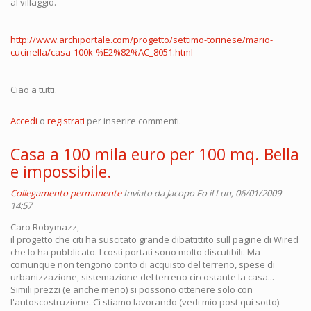
al villaggio.
http://www.archiportale.com/progetto/settimo-torinese/mario-
cucinella/casa-100k-%E2%82%AC_8051.html
Ciao a tutti.
Accedi
o
registrati
per inserire commenti.
Casa a 100 mila euro per 100 mq. Bella
e impossibile.
Collegamento permanente
Inviato da
Jacopo Fo
il Lun, 06/01/2009 -
14:57
Caro Robymazz,
il progetto che citi ha suscitato grande dibattittito sull pagine di Wired
che lo ha pubblicato. I costi portati sono molto discutibili. Ma
comunque non tengono conto di acquisto del terreno, spese di
urbanizzazione, sistemazione del terreno circostante la casa...
Simili prezzi (e anche meno) si possono ottenere solo con
l'autoscostruzione. Ci stiamo lavorando (vedi mio post qui sotto).