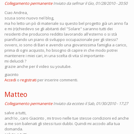
Collegamento permanente
Inviato da
sefmar
il Gio, 01/28/2010 - 20:50
Ciao Andrea,
scusa sono nuovo nel blog,
ma ho letto un pò di materiale su questo bel progetto già un anno fa
e mi (ri)chiedevo se gli abitanti del "Solare" saranno tutti dei
residenti che producono reddito lavorando all'esterno o si stà
pianificando un piano di sviluppo occupazionale per gli stessi?
ovvero, io sono di Bari e avendo una giovanissima famiglia a carico,
prima di ogni acquisto, ho bisogno di capire in che modo potrei
mantenere i miei cari, in una scelta di vita sì importante-
mi delucidi ?
grazie anche per il video su youtube.
giacinto
Accedi
o
registrati
per inserire commenti.
Matteo
Collegamento permanente
Inviato da
ecoteo
il Sab, 01/30/2010 - 17:27
salve a tutti,
anch'io , caro Giacinto , mi trovo nelle tue stesse condizioni ed anche
a me son balenati gli stessi tuoi dubbi. Quindi mi accodo alla tua
domanda.