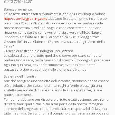
01/10/2010 - 10:33
Buongiorno gente,
coi ragazzi interessati all’Autocostruzione dell’ Ecovillaggio Solare
http://ecovillaggio.ning.com/
abbiamo fissato un primo incontro per
pianificare l’iter dell’Autocostruzione ed inoltre per parlare delle
nostre aspettative, velleità, sogni e cose concrete e quotidiane
riguardo come sarà e come vorremo sia vivere nell’Ecovillaggio.
L’incontro è fissato alle 10.00 di domenica 17.01 a Maggio fraz.
Ozzano (BO) in via Claterna 17 presso la saletta degli "Amici della
Terra".
L'uscita autostradale è Bologna San Lazzaro.
La saletta dispone di tutto quel che ci serve per stare comodi a
parlare fino a sera, resta fuori solo il pranzo. Propongo di preparare
ognuno qualcosa, bevande comprese, eventualmente non
bastassero cibo e bevande, nelle vicinanze c'è un bar.
Scaletta dell'incontro:
Anziché redigere una scaletta dell'incontro, riteniamo possa essere
più produttivo che ciascuno si interroghi a fondo e butti giù una
scaletta personale di quelle che sono le sue aspettative, le sue
paure, i suoi però.
Tempo ne abbiamo per discutere di tutto e tutti assieme, cerchiamo
di tirare fuori quello che inizia a far parte della nostra immagine
interiore del progetto: i costi, le modalità, le responsabilità, la zona...
tutto insomma. Se ognuno ha il compitino di scrivere la sua bozza di