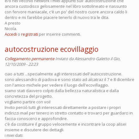
e/o nel vecchio network i miei appunti sull' autocostruzione che
ancora custodisco gelosamente nel libro sottolineato e riassunto
con fervore maniacale, c'è un po' del nostro cuore ancora caldo li
dentro e mi farebbe piacere tenerlo di nuovo tra le dita.
A presto
Nicola.
Accedi
o
registrati
per inserire commenti.
autocostruzione ecovillaggio
Collegamento permanente
Inviato da
Alessandro Galetto
il Gio,
12/10/2009 - 22:23
ciao a tutti ...specialmente agli interessati dell'autocostruzione.
sono alessandro di padova e sono stato ad alcatraz il 7 e 8 dicembre
con l'amico michele per vedere il luogo dell'ecovillaggio.
siamo stati davvero colpiti dalla bellezza naturalistica e dalla
concretezza del progetto.
vogliamo partire con voi!
Invito perciò tutti gli interessati direttamente a postare i propri
indirizzi mail per tenerci in stretto contatto e trovarci per guardarci in
faccia conoscerci e approfondire.
c'è da costituire il gruppo velocemente e incontrare la coop alisei
insieme e discutere dei dettagli.
i miei dati: