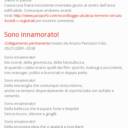
Causa una frana inesistente inventata giusto al centro dell'area
edificabile. Comunque andiamo avanti.
Vedi:
http://www.jacopofo.com/ecovillaggio-alcatraz-terreno-cercasi
Accedi
o
registrati
per inserire commenti.
Sono innamorato!
Collegamento permanente
Inviato da
Arcano Pennazzi
il Gio,
05/21/2009 - 03:58
Sono innamorato!
Dei ricordi, della giovinezza, della fanciullezza,
di quando i cattivi erano quelli dei film: sporchi, malvagi e puzzolenti,
non manager, politici e burocrati in doppio petto.
Sono innamorato!
Della meraviglia che comunque resta intorno,
anche se tentano disperatamente di coprirla tutta con asfalto e
cemento.
Sono innamorato!
Della bellezza che traspare forte e limpida!
Senza trucco, silicone e gingilli.
Sono innamorato!
Della prossima idea che ci aiuterà a ricordare!