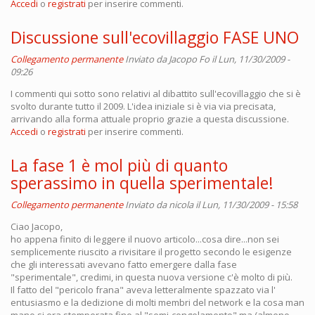
Accedi
o
registrati
per inserire commenti.
Discussione sull'ecovillaggio FASE UNO
Collegamento permanente
Inviato da
Jacopo Fo
il Lun, 11/30/2009 -
09:26
I commenti qui sotto sono relativi al dibattito sull'ecovillaggio che si è
svolto durante tutto il 2009. L'idea iniziale si è via via precisata,
arrivando alla forma attuale proprio grazie a questa discussione.
Accedi
o
registrati
per inserire commenti.
La fase 1 è mol più di quanto
sperassimo in quella sperimentale!
Collegamento permanente
Inviato da
nicola
il Lun, 11/30/2009 - 15:58
Ciao Jacopo,
ho appena finito di leggere il nuovo articolo...cosa dire...non sei
semplicemente riuscito a rivisitare il progetto secondo le esigenze
che gli interessati avevano fatto emergere dalla fase
"sperimentale", credimi, in questa nuova versione c'è molto di più.
Il fatto del "pericolo frana" aveva letteralmente spazzato via l'
entusiasmo e la dedizione di molti membri del network e la cosa man
mano si era stemperata fino al "semi-congelamento" ma (almeno