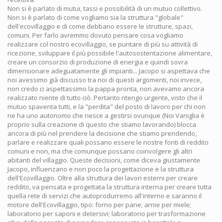
Non si è parlato di mutui, tassi e possibilità di un mutuo collettivo.
Non si è parlato di come vogliamo sia la struttura "globale"
dell'ecovillaggio e di come debbano essere le strutture, spazi,
comuni. Per farlo avremmo dovuto pensare cosa vogliamo
realizzare col nostro ecovillaggio, se puntare di più su attività di
ricezione, sviluppare il più possibile l'autosostentazione alimentare,
creare un consorzio di produzione di energia e quindi sovra
dimensionare adeguatamente gli impianti... Jacopo si aspettava che
noi avessimo già discusso tra noi di questi argomenti, noi invece,
non credo ci aspettassimo la pappa pronta, non avevamo ancora
realizzato niente di tutto ciò. Pertanto ritengo urgente, visto che il
mutuo spaventa tutti, e la "perdita" del posto di lavoro per chi non
ne ha uno autonomo che riesce a gestirsi ovunque (Noi Vaniglia è
proprio sulla creazione di questo che stiamo lavorando) blocca
ancora di più nel prendere la decisione che stiamo prendendo,
parlare e realizzare quali possano essere le nostre fonti di reddito
comuni e non, ma che comunque possano coinvolgere gli altri
abitanti del villaggio. Queste decisioni, come diceva giustamente
Jacopo, influenzano e non poco la progettazione e la struttura
dell'Ecovillaggio. Oltre alla struttura dei lavori esterni per creare
reddito, va pensata e progettata la struttura interna per creare tutta
quella rete di servizi che autoprodurremo all'interno e saranno il
motore dell'Ecovillaggio, tipo: forno per pane; arnie per miele;
laboratorio per saponi e detersivi; laboratorio per trasformazione