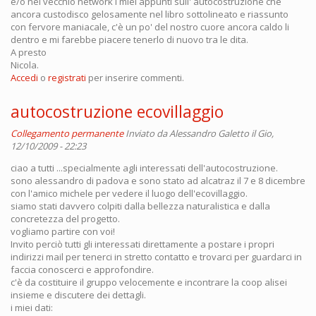
e/o nel vecchio network i miei appunti sull' autocostruzione che
ancora custodisco gelosamente nel libro sottolineato e riassunto
con fervore maniacale, c'è un po' del nostro cuore ancora caldo li
dentro e mi farebbe piacere tenerlo di nuovo tra le dita.
A presto
Nicola.
Accedi
o
registrati
per inserire commenti.
autocostruzione ecovillaggio
Collegamento permanente
Inviato da
Alessandro Galetto
il Gio,
12/10/2009 - 22:23
ciao a tutti ...specialmente agli interessati dell'autocostruzione.
sono alessandro di padova e sono stato ad alcatraz il 7 e 8 dicembre
con l'amico michele per vedere il luogo dell'ecovillaggio.
siamo stati davvero colpiti dalla bellezza naturalistica e dalla
concretezza del progetto.
vogliamo partire con voi!
Invito perciò tutti gli interessati direttamente a postare i propri
indirizzi mail per tenerci in stretto contatto e trovarci per guardarci in
faccia conoscerci e approfondire.
c'è da costituire il gruppo velocemente e incontrare la coop alisei
insieme e discutere dei dettagli.
i miei dati: