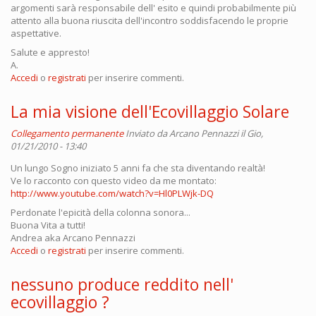
argomenti sarà responsabile dell' esito e quindi probabilmente più
attento alla buona riuscita dell'incontro soddisfacendo le proprie
aspettative.
Salute e appresto!
A.
Accedi
o
registrati
per inserire commenti.
La mia visione dell'Ecovillaggio Solare
Collegamento permanente
Inviato da
Arcano Pennazzi
il Gio,
01/21/2010 - 13:40
Un lungo Sogno iniziato 5 anni fa che sta diventando realtà!
Ve lo racconto con questo video da me montato:
http://www.youtube.com/watch?v=Hl0PLWjk-DQ
Perdonate l'epicità della colonna sonora...
Buona Vita a tutti!
Andrea aka Arcano Pennazzi
Accedi
o
registrati
per inserire commenti.
nessuno produce reddito nell'
ecovillaggio ?