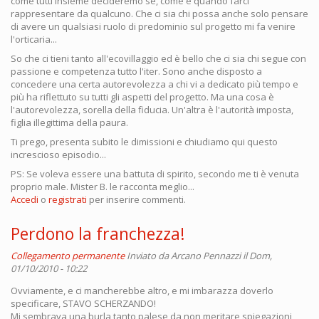
come tutti insieme decideremo se, come e quando farci
rappresentare da qualcuno. Che ci sia chi possa anche solo pensare
di avere un qualsiasi ruolo di predominio sul progetto mi fa venire
l'orticaria...
So che ci tieni tanto all'ecovillaggio ed è bello che ci sia chi segue con
passione e competenza tutto l'iter. Sono anche disposto a
concedere una certa autorevolezza a chi vi a dedicato più tempo e
più ha riflettuto su tutti gli aspetti del progetto. Ma una cosa è
l'autorevolezza, sorella della fiducia. Un'altra è l'autorità imposta,
figlia illegittima della paura.
Ti prego, presenta subito le dimissioni e chiudiamo qui questo
increscioso episodio...
PS: Se voleva essere una battuta di spirito, secondo me ti è venuta
proprio male. Mister B. le racconta meglio...
Accedi
o
registrati
per inserire commenti.
Perdono la franchezza!
Collegamento permanente
Inviato da
Arcano Pennazzi
il Dom,
01/10/2010 - 10:22
Ovviamente, e ci mancherebbe altro, e mi imbarazza doverlo
specificare, STAVO SCHERZANDO!
Mi sembrava una burla tanto palese da non meritare spiegazioni,