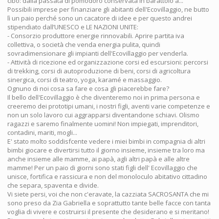
cibo: dalla passata di pomodoro conservata in barattolo a...
Possibili imprese per finanziare gli abitanti dell'Ecovillaggio, ne butto
lì un paio perché sono un cacatore di idee e per questo andrei
stipendiato dall’UNESCO e LE NAZIONI UNITE:
- Consorzio produttore energie rinnovabili. Aprire partita iva
collettiva, o società che venda energia pulita, quindi
sovradimensionare gli impianti dell'Ecovillaggio per venderla.
- Attività di ricezione ed organizzazione corsi ed escursioni: percorsi
di trekking, corsi di autoproduzione di beni, corsi di agricoltura
sinergica, corsi di teatro, yoga, karamé e massaggio.
Ognuno di noi cosa sa fare e cosa gli piacerebbe fare?
Il bello dell'Ecovillaggio è che diventeremo noi in prima persona e
creeremo dei prototipi umani, i nostri figli, aventi varie competenze e
non un solo lavoro cui aggrapparsi diventandone schiavi. Olismo
ragazzi e saremo finalmente uomini! Non impiegati, imprenditori,
contadini, mariti, mogli...
E' stato molto soddisfcente vedere i miei bimbi in compagnia di altri
bimbi giocare e divertirsi tutto il giorno insieme, insieme tra loro ma
anche insieme alle mamme, ai papà, agli altri papà e alle altre
mamme! Per un paio di giorni sono stati figli dell' Ecovillaggio che
unisce, fortifica e rassicura e non del monoloculo abitativo cittadino
che separa, spaventa e divide.
Vi siete persi, voi che non c'eravate, la cazziata SACROSANTA che mi
sono preso da Zia Gabriella e soprattutto tante belle facce con tanta
voglia di vivere e costruirsi il presente che desiderano e si meritano!