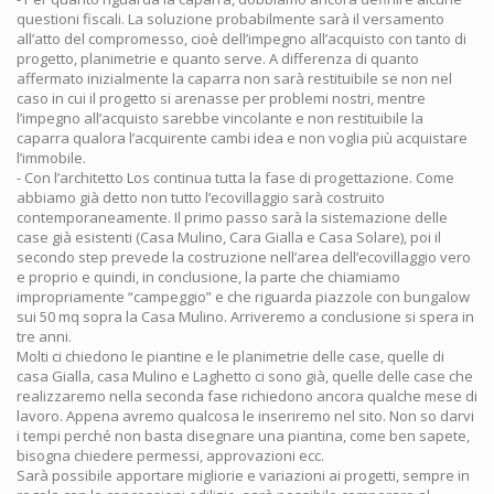
questioni fiscali. La soluzione probabilmente sarà il versamento
all’atto del compromesso, cioè dell’impegno all’acquisto con tanto di
progetto, planimetrie e quanto serve. A differenza di quanto
affermato inizialmente la caparra non sarà restituibile se non nel
caso in cui il progetto si arenasse per problemi nostri, mentre
l’impegno all’acquisto sarebbe vincolante e non restituibile la
caparra qualora l’acquirente cambi idea e non voglia più acquistare
l’immobile.
- Con l’architetto Los continua tutta la fase di progettazione. Come
abbiamo già detto non tutto l’ecovillaggio sarà costruito
contemporaneamente. Il primo passo sarà la sistemazione delle
case già esistenti (Casa Mulino, Cara Gialla e Casa Solare), poi il
secondo step prevede la costruzione nell’area dell’ecovillaggio vero
e proprio e quindi, in conclusione, la parte che chiamiamo
impropriamente “campeggio” e che riguarda piazzole con bungalow
sui 50 mq sopra la Casa Mulino. Arriveremo a conclusione si spera in
tre anni.
Molti ci chiedono le piantine e le planimetrie delle case, quelle di
casa Gialla, casa Mulino e Laghetto ci sono già, quelle delle case che
realizzaremo nella seconda fase richiedono ancora qualche mese di
lavoro. Appena avremo qualcosa le inseriremo nel sito. Non so darvi
i tempi perché non basta disegnare una piantina, come ben sapete,
bisogna chiedere permessi, approvazioni ecc.
Sarà possibile apportare migliorie e variazioni ai progetti, sempre in