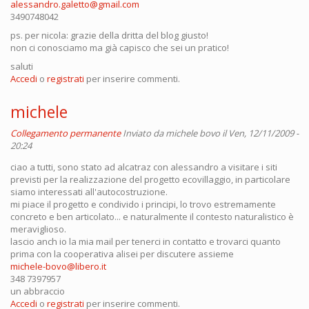
alessandro.galetto@gmail.com
3490748042
ps. per nicola: grazie della dritta del blog giusto!
non ci conosciamo ma già capisco che sei un pratico!
saluti
Accedi
o
registrati
per inserire commenti.
michele
Collegamento permanente
Inviato da
michele bovo
il Ven, 12/11/2009 -
20:24
ciao a tutti, sono stato ad alcatraz con alessandro a visitare i siti
previsti per la realizzazione del progetto ecovillaggio, in particolare
siamo interessati all'autocostruzione.
mi piace il progetto e condivido i principi, lo trovo estremamente
concreto e ben articolato... e naturalmente il contesto naturalistico è
meraviglioso.
lascio anch io la mia mail per tenerci in contatto e trovarci quanto
prima con la cooperativa alisei per discutere assieme
michele-bovo@libero.it
348 7397957
un abbraccio
Accedi
o
registrati
per inserire commenti.