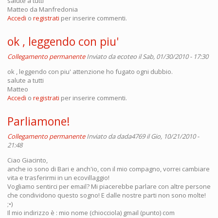
salute a tutti
Matteo da Manfredonia
Accedi
o
registrati
per inserire commenti.
ok , leggendo con piu'
Collegamento permanente
Inviato da
ecoteo
il Sab, 01/30/2010 - 17:30
ok , leggendo con piu' attenzione ho fugato ogni dubbio.
salute a tutti
Matteo
Accedi
o
registrati
per inserire commenti.
Parliamone!
Collegamento permanente
Inviato da
dada4769
il Gio, 10/21/2010 -
21:48
Ciao Giacinto,
anche io sono di Bari e anch'io, con il mio compagno, vorrei cambiare
vita e trasferirmi in un ecovillaggio!
Vogliamo sentirci per email? Mi piacerebbe parlare con altre persone
che condividono questo sogno! E dalle nostre parti non sono molte!
;•)
Il mio indirizzo è : mio nome (chiocciola) gmail (punto) com