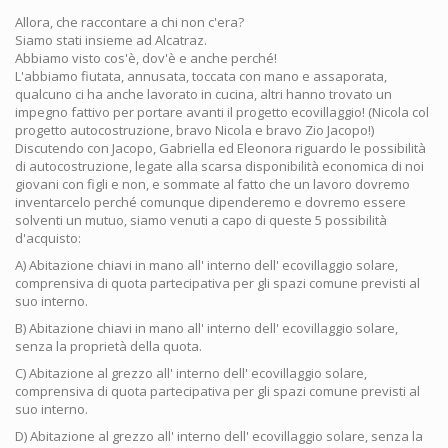
Allora, che raccontare a chi non c'era?
Siamo stati insieme ad Alcatraz.
Abbiamo visto cos'è, dov'è e anche perché!
L'abbiamo fiutata, annusata, toccata con mano e assaporata,
qualcuno ci ha anche lavorato in cucina, altri hanno trovato un
impegno fattivo per portare avanti il progetto ecovillaggio! (Nicola col
progetto autocostruzione, bravo Nicola e bravo Zio Jacopo!)
Discutendo con Jacopo, Gabriella ed Eleonora riguardo le possibilità
di autocostruzione, legate alla scarsa disponibilità economica di noi
giovani con figli e non, e sommate al fatto che un lavoro dovremo
inventarcelo perché comunque dipenderemo e dovremo essere
solventi un mutuo, siamo venuti a capo di queste 5 possibilità
d'acquisto:
A) Abitazione chiavi in mano all' interno dell' ecovillaggio solare,
comprensiva di quota partecipativa per gli spazi comune previsti al
suo interno.
B) Abitazione chiavi in mano all' interno dell' ecovillaggio solare,
senza la proprietà della quota.
C) Abitazione al grezzo all' interno dell' ecovillaggio solare,
comprensiva di quota partecipativa per gli spazi comune previsti al
suo interno.
D) Abitazione al grezzo all' interno dell' ecovillaggio solare, senza la