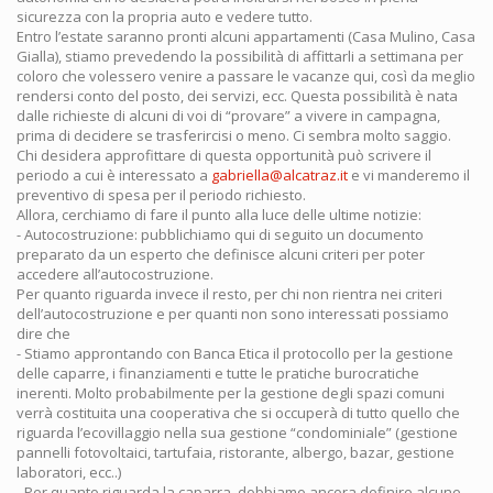
sicurezza con la propria auto e vedere tutto.
Entro l’estate saranno pronti alcuni appartamenti (Casa Mulino, Casa
Gialla), stiamo prevedendo la possibilità di affittarli a settimana per
coloro che volessero venire a passare le vacanze qui, così da meglio
rendersi conto del posto, dei servizi, ecc. Questa possibilità è nata
dalle richieste di alcuni di voi di “provare” a vivere in campagna,
prima di decidere se trasferircisi o meno. Ci sembra molto saggio.
Chi desidera approfittare di questa opportunità può scrivere il
periodo a cui è interessato a
gabriella@alcatraz.it
e vi manderemo il
preventivo di spesa per il periodo richiesto.
Allora, cerchiamo di fare il punto alla luce delle ultime notizie:
- Autocostruzione: pubblichiamo qui di seguito un documento
preparato da un esperto che definisce alcuni criteri per poter
accedere all’autocostruzione.
Per quanto riguarda invece il resto, per chi non rientra nei criteri
dell’autocostruzione e per quanti non sono interessati possiamo
dire che
- Stiamo approntando con Banca Etica il protocollo per la gestione
delle caparre, i finanziamenti e tutte le pratiche burocratiche
inerenti. Molto probabilmente per la gestione degli spazi comuni
verrà costituita una cooperativa che si occuperà di tutto quello che
riguarda l’ecovillaggio nella sua gestione “condominiale” (gestione
pannelli fotovoltaici, tartufaia, ristorante, albergo, bazar, gestione
laboratori, ecc..)
- Per quanto riguarda la caparra, dobbiamo ancora definire alcune