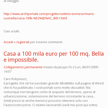
al villaggio.
http://www.archiportale.com/progetto/settimo-torinese/mario-
cucinella/casa-100k-%E2%82%AC_8051.html
Ciao a tutti.
Accedi
o
registrati
per inserire commenti.
Casa a 100 mila euro per 100 mq. Bella
e impossibile.
Collegamento permanente
Inviato da
Jacopo Fo
il Lun, 06/01/2009 -
14:57
Caro Robymazz,
il progetto che citi ha suscitato grande dibattittito sull pagine di Wired
che lo ha pubblicato. I costi portati sono molto discutibili. Ma
comunque non tengono conto di acquisto del terreno, spese di
urbanizzazione, sistemazione del terreno circostante la casa...
Simili prezzi (e anche meno) si possono ottenere solo con
l'autoscostruzione. Ci stiamo lavorando (vedi mio post qui sotto).