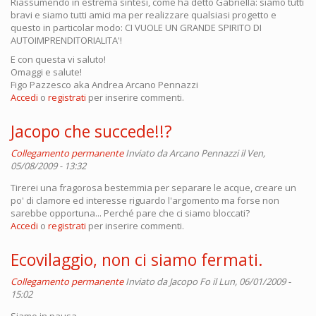
Riassumendo in estrema sintesi, come ha detto Gabriella: siamo tutti
bravi e siamo tutti amici ma per realizzare qualsiasi progetto e
questo in particolar modo: CI VUOLE UN GRANDE SPIRITO DI
AUTOIMPRENDITORIALITA'!
E con questa vi saluto!
Omaggi e salute!
Figo Pazzesco aka Andrea Arcano Pennazzi
Accedi
o
registrati
per inserire commenti.
Jacopo che succede!!?
Collegamento permanente
Inviato da
Arcano Pennazzi
il Ven,
05/08/2009 - 13:32
Tirerei una fragorosa bestemmia per separare le acque, creare un
po' di clamore ed interesse riguardo l'argomento ma forse non
sarebbe opportuna... Perché pare che ci siamo bloccati?
Accedi
o
registrati
per inserire commenti.
Ecovilaggio, non ci siamo fermati.
Collegamento permanente
Inviato da
Jacopo Fo
il Lun, 06/01/2009 -
15:02
Siamo in pausa.