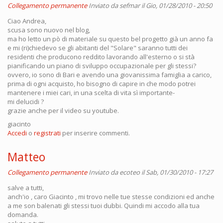
Collegamento permanente
Inviato da
sefmar
il Gio, 01/28/2010 - 20:50
Ciao Andrea,
scusa sono nuovo nel blog,
ma ho letto un pò di materiale su questo bel progetto già un anno fa
e mi (ri)chiedevo se gli abitanti del "Solare" saranno tutti dei
residenti che producono reddito lavorando all'esterno o si stà
pianificando un piano di sviluppo occupazionale per gli stessi?
ovvero, io sono di Bari e avendo una giovanissima famiglia a carico,
prima di ogni acquisto, ho bisogno di capire in che modo potrei
mantenere i miei cari, in una scelta di vita sì importante-
mi delucidi ?
grazie anche per il video su youtube.
giacinto
Accedi
o
registrati
per inserire commenti.
Matteo
Collegamento permanente
Inviato da
ecoteo
il Sab, 01/30/2010 - 17:27
salve a tutti,
anch'io , caro Giacinto , mi trovo nelle tue stesse condizioni ed anche
a me son balenati gli stessi tuoi dubbi. Quindi mi accodo alla tua
domanda.