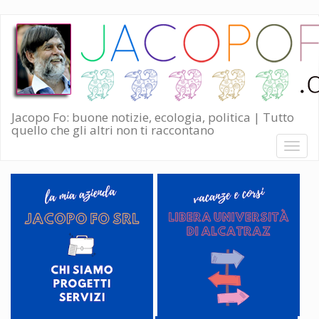
Salta
al
contenuto
principale
Jacopo Fo: buone notizie, ecologia, politica | Tutto
quello che gli altri non ti raccontano
Toggl
naviga