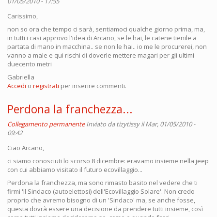
01/05/2010 - 17:55
Carissimo,
non so ora che tempo ci sarà, sentiamoci qualche giorno prima, ma,
in tutti i casi approvo l'idea di Arcano, se le hai, le catene tienile a
partata di mano in macchina.. se non le hai.. io me le procurerei, non
vanno a male e qui rischi di doverle mettere magari per gli ultimi
duecento metri
Gabriella
Accedi
o
registrati
per inserire commenti.
Perdona la franchezza...
Collegamento permanente
Inviato da
tizytissy
il Mar, 01/05/2010 -
09:42
Ciao Arcano,
ci siamo conosciuti lo scorso 8 dicembre: eravamo insieme nella jeep
con cui abbiamo visitato il futuro ecovillaggio...
Perdona la franchezza, ma sono rimasto basito nel vedere che ti
firmi 'Il Sindaco (autoelettosi) dell'Ecovillaggio Solare'. Non credo
proprio che avremo bisogno di un 'Sindaco' ma, se anche fosse,
questa dovrà essere una decisione da prendere tutti insieme, così