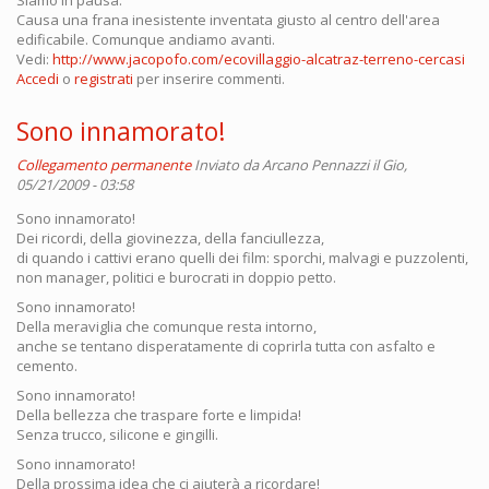
Causa una frana inesistente inventata giusto al centro dell'area
edificabile. Comunque andiamo avanti.
Vedi:
http://www.jacopofo.com/ecovillaggio-alcatraz-terreno-cercasi
Accedi
o
registrati
per inserire commenti.
Sono innamorato!
Collegamento permanente
Inviato da
Arcano Pennazzi
il Gio,
05/21/2009 - 03:58
Sono innamorato!
Dei ricordi, della giovinezza, della fanciullezza,
di quando i cattivi erano quelli dei film: sporchi, malvagi e puzzolenti,
non manager, politici e burocrati in doppio petto.
Sono innamorato!
Della meraviglia che comunque resta intorno,
anche se tentano disperatamente di coprirla tutta con asfalto e
cemento.
Sono innamorato!
Della bellezza che traspare forte e limpida!
Senza trucco, silicone e gingilli.
Sono innamorato!
Della prossima idea che ci aiuterà a ricordare!