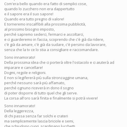
Com'era bello quando era fatto di semplici cose,
quando lo zucchero non era dappertutto
e il sapore era il suo sapore!
Quando era tutto pregno di valore!
E torneremo inscalfibili alla prossima pubblicità,
al prossimo bisogno imposto,
perché sapremo sederci, fermarci e ascoltarci,
e ci guarderemo in faccia, scoprendo che c'è già da ridere,
c'è già da amare, c'è già da sudare, c'è persino da lavorare,
senza che la tv ce lo stia a consigliare e raccomandare.
Sono innamorato!
Della prossima idea che ci porterà oltre l'ostacolo e ci aiuterà ad
imparare e cancellare!
Dogmi, regole e religioni.
E non si legifererà più sulla stronzaggine umana,
perché nessuno sarà più affamato,
perché ognuno riceverà in dono il sogno
di poter disporre di tutto quel che gli serve.
La corsa all'oro sarà finita e finalmente si potrà vivere!
Sono innamorato!
Della leggerezza,
di chi passa senza far solchi e crateri
ma semplicemente lascia briciole e semi,
che schiudono cuori, scardinano lucchetti,