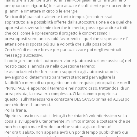
per quanto mi riguarda) lo stato attuale è sufficiente per riaccendere
gli animi e rimettere in circolo le energie.
Se ricordi (è passato talmente tanto tempo...) mi interessai
soprattutto alle possibilità offerte dall'autocostruzione e da quel che
appresi attraverso le mie ricerche in merito, posso garantire a tutti
che così come è ripresentato il progetto è concretissimo! I
presupposti sono ancora più favorevoli di quel che si sperasse e l'
attenzione si sposta più sulla volontà che sulla possibilità.
Cercherò di essere breve per puntualizzare poi negli eventuali
messaggi successivi.
Il nodo gordiano dell'autocostruzione (autocostruzione assistita) nel
nostro caso si annidava nella questione terreno:
le associazioni che forniscono supporto agli autocostruttori si
avvalgono di determinati parametri standard per vagliare la
fattibilità o meno di un progetto; uno dei requisiti principali (se non IL
PRINCIPALE) è appunto il terreno e nel nostro caso, trattandosi di un'
area privata, la cosa era complessa. Ci lasciammo proprio su
questo...sull'interessarci e contattare DESCANSO prima ed ALISEI poi
per chiedere chiarimenti.
Poi la frana.
Ripeto tralascio ora tutti i dettagli che chiarirò volentierissimo se la
cosa si svilupperà ulteriormente, mi limito intanto a costatare che se
non ho capito male il nodo sarebbe stato tagliato di netto!
Per ora ti saluto, non appena avrò un po' di tempo pubblicherò qui