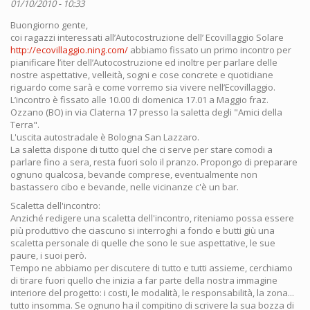
01/10/2010 - 10:33
Buongiorno gente,
coi ragazzi interessati all’Autocostruzione dell’ Ecovillaggio Solare
http://ecovillaggio.ning.com/
abbiamo fissato un primo incontro per
pianificare l’iter dell’Autocostruzione ed inoltre per parlare delle
nostre aspettative, velleità, sogni e cose concrete e quotidiane
riguardo come sarà e come vorremo sia vivere nell’Ecovillaggio.
L’incontro è fissato alle 10.00 di domenica 17.01 a Maggio fraz.
Ozzano (BO) in via Claterna 17 presso la saletta degli "Amici della
Terra".
L'uscita autostradale è Bologna San Lazzaro.
La saletta dispone di tutto quel che ci serve per stare comodi a
parlare fino a sera, resta fuori solo il pranzo. Propongo di preparare
ognuno qualcosa, bevande comprese, eventualmente non
bastassero cibo e bevande, nelle vicinanze c'è un bar.
Scaletta dell'incontro:
Anziché redigere una scaletta dell'incontro, riteniamo possa essere
più produttivo che ciascuno si interroghi a fondo e butti giù una
scaletta personale di quelle che sono le sue aspettative, le sue
paure, i suoi però.
Tempo ne abbiamo per discutere di tutto e tutti assieme, cerchiamo
di tirare fuori quello che inizia a far parte della nostra immagine
interiore del progetto: i costi, le modalità, le responsabilità, la zona...
tutto insomma. Se ognuno ha il compitino di scrivere la sua bozza di