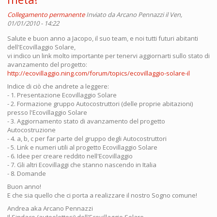
Collegamento permanente
Inviato da
Arcano Pennazzi
il Ven,
01/01/2010 - 14:22
Salute e buon anno a Jacopo, il suo team, e noi tutti futuri abitanti
dell'Ecovillaggio Solare,
vi indico un link molto importante per tenervi aggiornarti sullo stato di
avanzamento del progetto:
http://ecovillaggio.ning.com/forum/topics/ecovillaggio-solare-il
Indice di ciò che andrete a leggere:
- 1. Presentazione Ecovillaggio Solare
- 2. Formazione gruppo Autocostruttori (delle proprie abitazioni)
presso l'Ecovillaggio Solare
- 3. Aggiornamento stato di avanzamento del progetto
Autocostruzione
- 4. a, b, c per far parte del gruppo degli Autocostruttori
- 5. Link e numeri utili al progetto Ecovillaggio Solare
- 6. Idee per creare reddito nell'Ecovillaggio
- 7. Gli altri Ecovillaggi che stanno nascendo in Italia
- 8. Domande
Buon anno!
E che sia quello che ci porta a realizzare il nostro Sogno comune!
Andrea aka Arcano Pennazzi
Il Sindaco (autoelettosi) dell'Ecovillaggio Solare