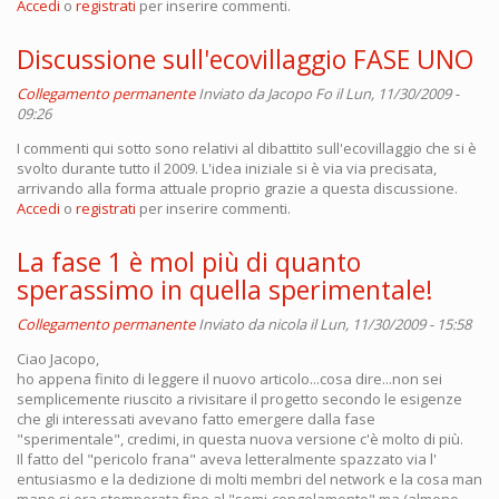
Accedi
o
registrati
per inserire commenti.
Discussione sull'ecovillaggio FASE UNO
Collegamento permanente
Inviato da
Jacopo Fo
il Lun, 11/30/2009 -
09:26
I commenti qui sotto sono relativi al dibattito sull'ecovillaggio che si è
svolto durante tutto il 2009. L'idea iniziale si è via via precisata,
arrivando alla forma attuale proprio grazie a questa discussione.
Accedi
o
registrati
per inserire commenti.
La fase 1 è mol più di quanto
sperassimo in quella sperimentale!
Collegamento permanente
Inviato da
nicola
il Lun, 11/30/2009 - 15:58
Ciao Jacopo,
ho appena finito di leggere il nuovo articolo...cosa dire...non sei
semplicemente riuscito a rivisitare il progetto secondo le esigenze
che gli interessati avevano fatto emergere dalla fase
"sperimentale", credimi, in questa nuova versione c'è molto di più.
Il fatto del "pericolo frana" aveva letteralmente spazzato via l'
entusiasmo e la dedizione di molti membri del network e la cosa man
mano si era stemperata fino al "semi-congelamento" ma (almeno