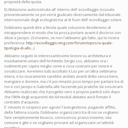
proprietà della quota.
E) Abitazione autocostruita all' interno dell' ecovillaggio (scusate
preventivamente se poi verrà giudicato diversamente dal tribunale
internazionale degli ecologisti) ma al di fuori dell' ecovillaggio solare.
Dobbiamo quindi dire a Nicola quale soluzione decideremo di
intrapprendere in modo che lui possa portare avanti il discorso con
Alisei e Jacopo. (Scriviamo, se non l'abbiamo già fatto, qui la nostra
preferenza:
http://ecovillaggio.ning.com/forum/topics/a-quale-
tipologia-di-allo...
).
Abbiamo seguito le interessantissime lezioni su architettura e
insediamenti umani dell'Architetto Sergio Los, abbiamo ora i
rudimenti per capire meglio come e cosa costruire per vivere e
socializzare. Avremmo tutti ascoltato il Los per un'altra settimana
intera, e lui sicuramente sarebbe andato avanti dritto senza bere,
mangiare e dormire, ma c'è poi rimasto poco tempo per parlare tra di
noi e con Jacopo e Gabriella alle faccende più pratiche da sviscerare.
Abbiamo realizzato che il progetto vero e proprio partirà solo dopo
che l'80% degli acquirenti dei 64 moduli abitativi avrà firmato il
contratto d'acquisto.
E' rimasto in sospeso per agosto l'autogestione, pagando affitto,
della fattoria scuola. Dobbiamo organizzarci tra di noi se vogliamo
fare semplicemente bivacco, conoscenza, pranzi insieme, vita
comune e gite o se vogliamo provare ad organizzare un'attività
recettiva.