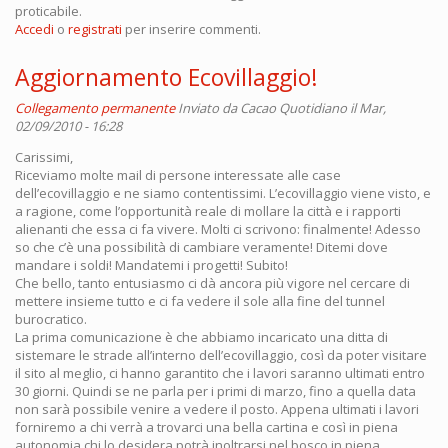
proticabile.
Accedi
o
registrati
per inserire commenti.
Aggiornamento Ecovillaggio!
Collegamento permanente
Inviato da
Cacao Quotidiano
il Mar,
02/09/2010 - 16:28
Carissimi,
Riceviamo molte mail di persone interessate alle case
dell’ecovillaggio e ne siamo contentissimi. L’ecovillaggio viene visto, e
a ragione, come l’opportunità reale di mollare la città e i rapporti
alienanti che essa ci fa vivere. Molti ci scrivono: finalmente! Adesso
so che c’è una possibilità di cambiare veramente! Ditemi dove
mandare i soldi! Mandatemi i progetti! Subito!
Che bello, tanto entusiasmo ci dà ancora più vigore nel cercare di
mettere insieme tutto e ci fa vedere il sole alla fine del tunnel
burocratico.
La prima comunicazione è che abbiamo incaricato una ditta di
sistemare le strade all’interno dell’ecovillaggio, così da poter visitare
il sito al meglio, ci hanno garantito che i lavori saranno ultimati entro
30 giorni. Quindi se ne parla per i primi di marzo, fino a quella data
non sarà possibile venire a vedere il posto. Appena ultimati i lavori
forniremo a chi verrà a trovarci una bella cartina e così in piena
autonomia chi lo desidera potrà inoltrarsi nel bosco in piena