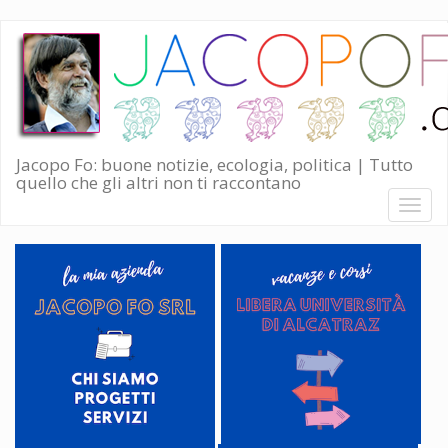
Salta
al
contenuto
principale
Jacopo Fo: buone notizie, ecologia, politica | Tutto
quello che gli altri non ti raccontano
Toggl
naviga