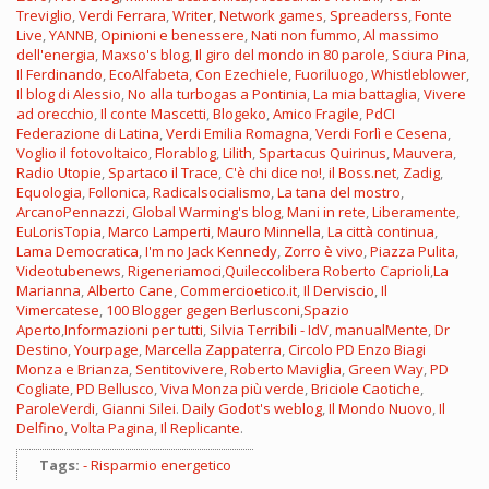
Treviglio
,
Verdi Ferrara
,
Writer
,
Network games
,
Spreaderss
,
Fonte
Live
,
YANNB
,
Opinioni e benessere
,
Nati non fummo
,
Al massimo
dell'energia
,
Maxso's blog
,
Il giro del mondo in 80 parole
,
Sciura Pina
,
Il Ferdinando
,
EcoAlfabeta
,
Con Ezechiele
,
Fuoriluogo
,
Whistleblower
,
Il blog di Alessio
,
No alla turbogas a Pontinia
,
La mia battaglia
,
Vivere
ad orecchio
,
Il conte Mascetti
,
Blogeko
,
Amico Fragile
,
PdCI
Federazione di Latina
,
Verdi Emilia Romagna
,
Verdi Forlì e Cesena
,
Voglio il fotovoltaico
,
Florablog
,
Lilith
,
Spartacus Quirinus
,
Mauvera
,
Radio Utopie
,
Spartaco il Trace
,
C'è chi dice no!
,
il Boss.net
,
Zadig
,
Equologia
,
Follonica
,
Radicalsocialismo
,
La tana del mostro
,
ArcanoPennazzi
,
Global Warming's blog
,
Mani in rete
,
Liberamente
,
EuLorisTopia
,
Marco Lamperti
,
Mauro Minnella
,
La città continua
,
Lama Democratica
,
I'm no Jack Kennedy
,
Zorro è vivo
,
Piazza Pulita
,
Videotubenews
,
Rigeneriamoci
,
Quileccolibera
Roberto Caprioli
,
La
Marianna
,
Alberto Cane
,
Commercioetico.it
,
Il Derviscio
,
Il
Vimercatese
,
100 Blogger gegen Berlusconi
,
Spazio
Aperto
,
Informazioni per tutti
,
Silvia Terribili - IdV
,
manualMente
,
Dr
Destino
,
Yourpage
,
Marcella Zappaterra
,
Circolo PD Enzo Biagi
Monza e Brianza
,
Sentitovivere
,
Roberto Maviglia
,
Green Way
,
PD
Cogliate
,
PD Bellusco
,
Viva Monza più verde
,
Briciole Caotiche
,
ParoleVerdi
,
Gianni Silei
.
Daily Godot's weblog
,
Il Mondo Nuovo
,
Il
Delfino
,
Volta Pagina
,
Il Replicante
.
Tags:
Risparmio energetico