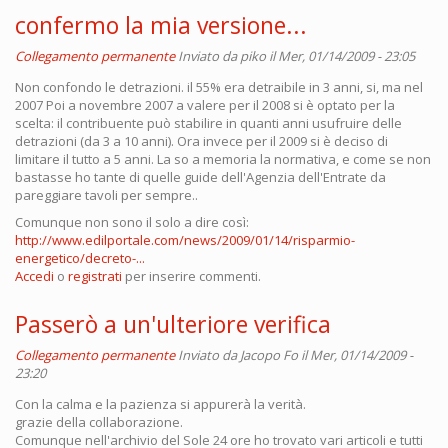
confermo la mia versione...
Collegamento permanente
Inviato da
piko
il Mer, 01/14/2009 - 23:05
Non confondo le detrazioni. il 55% era detraibile in 3 anni, si, ma nel
2007 Poi a novembre 2007 a valere per il 2008 si è optato per la
scelta: il contribuente può stabilire in quanti anni usufruire delle
detrazioni (da 3 a 10 anni). Ora invece per il 2009 si è deciso di
limitare il tutto a 5 anni. La so a memoria la normativa, e come se non
bastasse ho tante di quelle guide dell'Agenzia dell'Entrate da
pareggiare tavoli per sempre..
Comunque non sono il solo a dire così:
http://www.edilportale.com/news/2009/01/14/risparmio-
energetico/decreto-...
Accedi
o
registrati
per inserire commenti.
Passerò a un'ulteriore verifica
Collegamento permanente
Inviato da
Jacopo Fo
il Mer, 01/14/2009 -
23:20
Con la calma e la pazienza si appurerà la verità.
grazie della collaborazione.
Comunque nell'archivio del Sole 24 ore ho trovato vari articoli e tutti