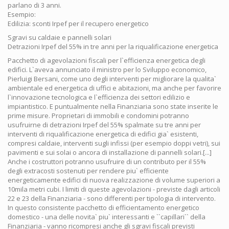
parlano di 3 anni.
Esempio:
Edilizia: sconti Irpef per il recupero energetico
Sgravi su caldaie e pannelli solari
Detrazioni Irpef del 55% in tre anni per la riqualificazione energetica
Pacchetto di agevolazioni fiscali per l`efficienza energetica degli
edifici. L`aveva annunciato il ministro per lo Sviluppo economico,
Pierluigi Bersani, come uno degli interventi per migliorare la qualita`
ambientale ed energetica di uffici e abitazioni, ma anche per favorire
l`innovazione tecnologica e l`efficienza dei settori edilizio e
impiantistico. E puntualmente nella Finanziaria sono state inserite le
prime misure. Proprietari di immobili e condomini potranno
usufruirne di detrazioni Irpef del 55% spalmate su tre anni per
interventi di riqualificazione energetica di edifici gia` esistenti,
compresi caldaie, interventi sugli infissi (per esempio doppi vetri), sui
pavimenti e sui solai o ancora di installazione di pannelli solari.[...]
Anche i costruttori potranno usufruire di un contributo per il 55%
degli extracosti sostenuti per rendere piu` efficiente
energeticamente edifici di nuova realizzazione di volume superiori a
10mila metri cubi. I limiti di queste agevolazioni - previste dagli articoli
22 e 23 della Finanziaria - sono differenti per tipologia di intervento.
In questo consistente pacchetto di efficientamento energetico
domestico - una delle novita` piu` interessanti e ``capillari`` della
Finanziaria - vanno ricompresi anche gli sgravi fiscali previsti