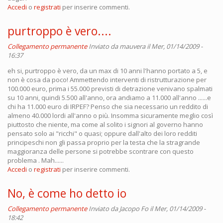
Accedi
o
registrati
per inserire commenti.
purtroppo è vero....
Collegamento permanente
Inviato da
mauvera
il Mer, 01/14/2009 -
16:37
eh si, purtroppo è vero, da un max di 10 anni l'hanno portato a 5, e
non è cosa da poco! Ammettendo interventi di ristrutturazione per
100.000 euro, prima i 55.000 previsti di detrazione venivano spalmati
su 10 anni, quindi 5.500 all'anno, ora andiamo a 11.000 all'anno ......e
chi ha 11.000 euro di IRPEF? Penso che sia necessario un reddito di
almeno 40.000 lordi all'anno o più. Insomma sicuramente meglio così
piuttosto che niente, ma come al solito i signori al governo hanno
pensato solo ai "ricchi" o quasi; oppure dall'alto dei loro redditi
principeschi non gli passa proprio per la testa che la stragrande
maggioranza delle persone si potrebbe scontrare con questo
problema . Mah......
Accedi
o
registrati
per inserire commenti.
No, è come ho detto io
Collegamento permanente
Inviato da
Jacopo Fo
il Mer, 01/14/2009 -
18:42