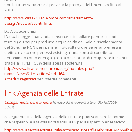
Con la Finanziaria 2008 è prevista la proroga del l'incentivo fino al
2010
http://www.casa24.ilsole24ore.com/arredamento-
design/notizie/sconti_fina...
Da Altraeconomia
L'attuale legge finanziaria consente di installare pannelli solari
termici ( quindi per produrre acqua calda dal Sole o riscaldamento
dal Sole, ma NON per i pannelli fotovoltaici che generano energia
elettrica, visto che per essi esiste gia' una sorta di contributo
denominato conto energia! ) con la possibilita' di recuperare in 3 anni
grazie all'IRPEF il 55% della spesa sostenuta.
http://www.altraeconomiaroma.org/modules.php?
name=News&file=article&sid=164
Accedi
o
registrati
per inserire commenti.
link Agenzia delle Entrate
Collegamento permanente
Inviato da
mauvera
il Gio, 01/15/2009 -
11:19
Al seguente link della Agenzia delle Entrate puoi scaricare le norme
che regolano le agevolazioni fiscali 2008 per il risparmio energetico:
http://www.agenziaentrate.it/ilwwcm/resources/file/eb1004034d668fb/