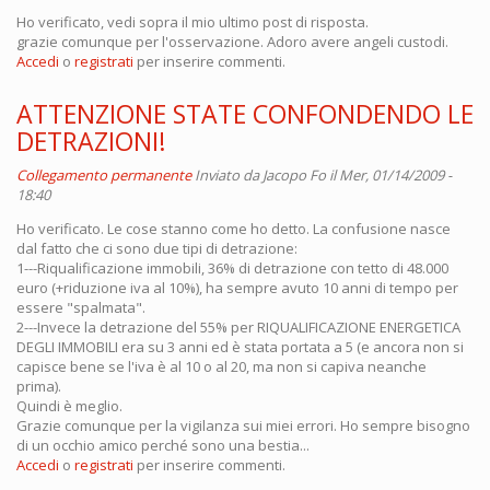
Ho verificato, vedi sopra il mio ultimo post di risposta.
grazie comunque per l'osservazione. Adoro avere angeli custodi.
Accedi
o
registrati
per inserire commenti.
ATTENZIONE STATE CONFONDENDO LE
DETRAZIONI!
Collegamento permanente
Inviato da
Jacopo Fo
il Mer, 01/14/2009 -
18:40
Ho verificato. Le cose stanno come ho detto. La confusione nasce
dal fatto che ci sono due tipi di detrazione:
1---Riqualificazione immobili, 36% di detrazione con tetto di 48.000
euro (+riduzione iva al 10%), ha sempre avuto 10 anni di tempo per
essere "spalmata".
2---Invece la detrazione del 55% per RIQUALIFICAZIONE ENERGETICA
DEGLI IMMOBILI era su 3 anni ed è stata portata a 5 (e ancora non si
capisce bene se l'iva è al 10 o al 20, ma non si capiva neanche
prima).
Quindi è meglio.
Grazie comunque per la vigilanza sui miei errori. Ho sempre bisogno
di un occhio amico perché sono una bestia...
Accedi
o
registrati
per inserire commenti.