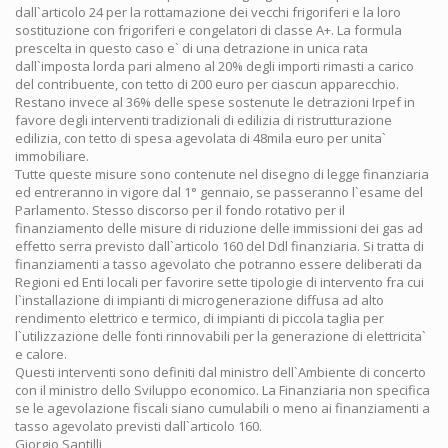
dall`articolo 24 per la rottamazione dei vecchi frigoriferi e la loro
sostituzione con frigoriferi e congelatori di classe A+. La formula
prescelta in questo caso e` di una detrazione in unica rata
dall`imposta lorda pari almeno al 20% degli importi rimasti a carico
del contribuente, con tetto di 200 euro per ciascun apparecchio.
Restano invece al 36% delle spese sostenute le detrazioni Irpef in
favore degli interventi tradizionali di edilizia di ristrutturazione
edilizia, con tetto di spesa agevolata di 48mila euro per unita`
immobiliare.
Tutte queste misure sono contenute nel disegno di legge finanziaria
ed entreranno in vigore dal 1° gennaio, se passeranno l`esame del
Parlamento. Stesso discorso per il fondo rotativo per il
finanziamento delle misure di riduzione delle immissioni dei gas ad
effetto serra previsto dall`articolo 160 del Ddl finanziaria. Si tratta di
finanziamenti a tasso agevolato che potranno essere deliberati da
Regioni ed Enti locali per favorire sette tipologie di intervento fra cui
l`installazione di impianti di microgenerazione diffusa ad alto
rendimento elettrico e termico, di impianti di piccola taglia per
l`utilizzazione delle fonti rinnovabili per la generazione di elettricita`
e calore.
Questi interventi sono definiti dal ministro dell`Ambiente di concerto
con il ministro dello Sviluppo economico. La Finanziaria non specifica
se le agevolazione fiscali siano cumulabili o meno ai finanziamenti a
tasso agevolato previsti dall`articolo 160.
Giorgio Santilli