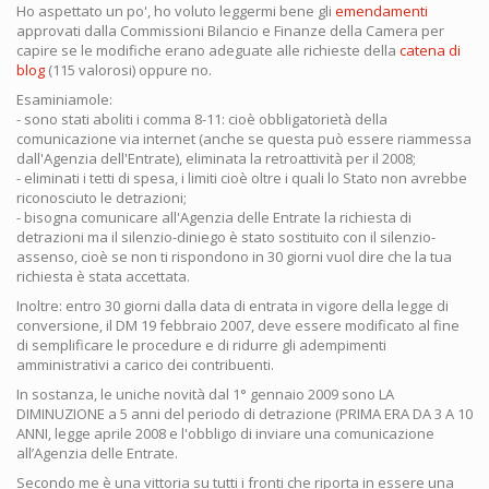
Ho aspettato un po', ho voluto leggermi bene gli
emendamenti
approvati dalla Commissioni Bilancio e Finanze della Camera per
capire se le modifiche erano adeguate alle richieste della
catena di
blog
(115 valorosi) oppure no.
Esaminiamole:
- sono stati aboliti i comma 8-11: cioè obbligatorietà della
comunicazione via internet (anche se questa può essere riammessa
dall'Agenzia dell'Entrate), eliminata la retroattività per il 2008;
- eliminati i tetti di spesa, i limiti cioè oltre i quali lo Stato non avrebbe
riconosciuto le detrazioni;
- bisogna comunicare all'Agenzia delle Entrate la richiesta di
detrazioni ma il silenzio-diniego è stato sostituito con il silenzio-
assenso, cioè se non ti rispondono in 30 giorni vuol dire che la tua
richiesta è stata accettata.
Inoltre: entro 30 giorni dalla data di entrata in vigore della legge di
conversione, il DM 19 febbraio 2007, deve essere modificato al fine
di semplificare le procedure e di ridurre gli adempimenti
amministrativi a carico dei contribuenti.
In sostanza, le uniche novità dal 1° gennaio 2009 sono LA
DIMINUZIONE a 5 anni del periodo di detrazione (PRIMA ERA DA 3 A 10
ANNI, legge aprile 2008 e l'obbligo di inviare una comunicazione
all’Agenzia delle Entrate.
Secondo me è una vittoria su tutti i fronti che riporta in essere una