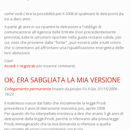
come vedi c'era la possibilità per il 2008 di spalmare le detrazioni da
tre a dieci anni.
A parte gli anni in cui ripartire le detrazioni e l'obbligo di
comunicazione all'Agenzia delle Entrate (non precedentemente
prevista), tutte le istruzioni riportate nella guida restano valide, per
cui, visto che proviene dalla "fonte" , può essere utile a tutti coloro
che si cimentano ad affrontare una riqualificazione energetica delle
loro abitazioni.
Ciao!
Accedi
o
registrati
per inserire commenti.
OK, ERA SABGLIATA LA MIA VERSIONE
Collegamento permanente
Inviato da
Jacopo Fo
il Gio, 01/15/2009 -
16:23
Il malinteso nasce dal fatto che inizialmente la legge Prodi
prevedeva 3 anni di detrazione massima, poi, aprile 2008.
Per questo chi ho interpellato insisteva a dire che erano 3 gli anni di
detrazione della legge Prodi, perchè si riferivano alla prima legge
Prodi, immaginando che la mia domanda si riferisse a quella.
Ho corretto gli errori concordandoli con Kuda.