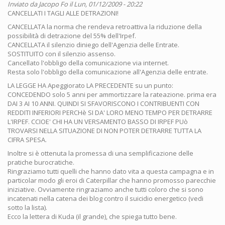
Inviato da
Jacopo Fo
il Lun, 01/12/2009 - 20:22
CANCELLATI I TAGLI ALLE DETRAZIONI!
CANCELLATA la norma che rendeva retroattiva la riduzione della
possibilità di detrazione del 55% dell'Irpef.
CANCELLATA il silenzio diniego dell'Agenzia delle Entrate.
SOSTITUITO con il silenzio assenso.
Cancellato l'obbligo della comunicazione via internet.
Resta solo l'obbligo della comunicazione all'Agenzia delle entrate.
LA LEGGE HA Apeggiorato LA PRECEDENTE su un punto:
CONCEDENDO solo 5 anni per ammortizzare la rateazione. prima era
DAI 3 AI 10 ANNI. QUINDI SI SFAVORISCONO I CONTRIBUENTI CON
REDDITI INFERIORI PERCHè SI DA' LORO MENO TEMPO PER DETRARRE
L'IRPEF. CCIOE' CHI HA UN VERSAMENTO BASSO DI IRPEF PUò
TROVARSI NELLA SITUAZIONE DI NON POTER DETRARRE TUTTA LA
CIFRA SPESA.
Inoltre si è ottenuta la promessa di una semplificazione delle
pratiche burocratiche.
Ringraziamo tutti quelli che hanno dato vita a questa campagna e in
particolar modo gli eroi di Caterpillar che hanno promosso parecchie
iniziative. Ovviamente ringraziamo anche tutti coloro che si sono
incatenati nella catena dei blog contro il suicidio energetico (vedi
sotto la lista).
Ecco la lettera di Kuda (il grande), che spiega tutto bene.