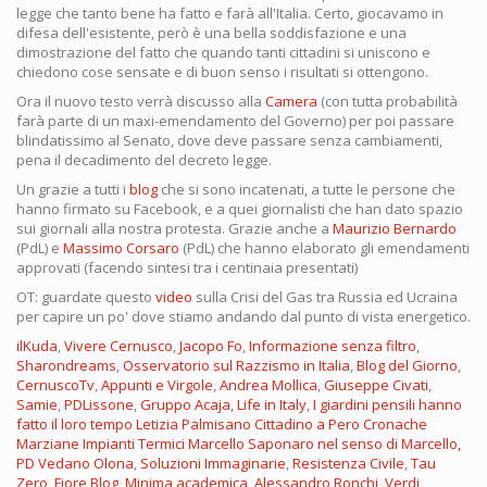
legge che tanto bene ha fatto e farà all'Italia. Certo, giocavamo in
difesa dell'esistente, però è una bella soddisfazione e una
dimostrazione del fatto che quando tanti cittadini si uniscono e
chiedono cose sensate e di buon senso i risultati si ottengono.
Ora il nuovo testo verrà discusso alla
Camera
(con tutta probabilità
farà parte di un maxi-emendamento del Governo) per poi passare
blindatissimo al Senato, dove deve passare senza cambiamenti,
pena il decadimento del decreto legge.
Un grazie a tutti i
blog
che si sono incatenati, a tutte le persone che
hanno firmato su Facebook, e a quei giornalisti che han dato spazio
sui giornali alla nostra protesta. Grazie anche a
Maurizio Bernardo
(PdL) e
Massimo Corsaro
(PdL) che hanno elaborato gli emendamenti
approvati (facendo sintesi tra i centinaia presentati)
OT: guardate questo
video
sulla Crisi del Gas tra Russia ed Ucraina
per capire un po' dove stiamo andando dal punto di vista energetico.
ilKuda
,
Vivere Cernusco
,
Jacopo Fo
,
Informazione senza filtro
,
Sharondreams
,
Osservatorio sul Razzismo in Italia
,
Blog del Giorno
,
CernuscoTv
,
Appunti e Virgole
,
Andrea Mollica
,
Giuseppe Civati
,
Samie
,
PDLissone
,
Gruppo Acaja
,
Life in Italy
,
I giardini pensili hanno
fatto il loro tempo
Letizia Palmisano
Cittadino a Pero
Cronache
Marziane
Impianti Termici
Marcello Saponaro
nel senso di Marcello,
PD Vedano Olona
,
Soluzioni Immaginarie
,
Resistenza Civile
,
Tau
Zero
,
Fiore Blog
,
Minima academica
,
Alessandro Ronchi
,
Verdi