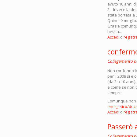
avuto 10 anni d
2---Invece la d
stata portata a 
Quindi è meglio.
Grazie comunque
bestia...
Accedi
o
registra
confermo
Collegamento 
Non confondo le 
per il 2008 si è 
(da 3 a 10 anni).
e come se non ba
sempre..
Comunque non so
energetico/decre
Accedi
o
registra
Passerò a
Collegamento 