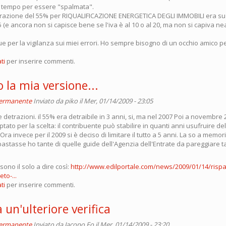
i tempo per essere "spalmata".
etrazione del 55% per RIQUALIFICAZIONE ENERGETICA DEGLI IMMOBILI era su
5 (e ancora non si capisce bene se l'iva è al 10 o al 20, ma non si capiva n
 per la vigilanza sui miei errori. Ho sempre bisogno di un occhio amico 
ti
per inserire commenti.
 la mia versione...
permanente
Inviato da
piko
il Mer, 01/14/2009 - 23:05
detrazioni. il 55% era detraibile in 3 anni, si, ma nel 2007 Poi a novembre 
optato per la scelta: il contribuente può stabilire in quanti anni usufruire de
 Ora invece per il 2009 si è deciso di limitare il tutto a 5 anni. La so a memo
stasse ho tante di quelle guide dell'Agenzia dell'Entrate da pareggiare ta
no il solo a dire così:
http://www.edilportale.com/news/2009/01/14/rispa
to-...
ti
per inserire commenti.
 un'ulteriore verifica
permanente
Inviato da
Jacopo Fo
il Mer, 01/14/2009 - 23:20