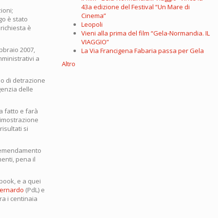
43a edizione del Festival “Un Mare di
zioni;
Cinema”
go è stato
Leopoli
 richiesta è
Vieni alla prima del film “Gela-Normandia. IL
VIAGGIO”
ebbraio 2007,
La Via Francigena Fabaria passa per Gela
ministrativi a
Altro
do di detrazione
genzia delle
a fatto e farà
 dimostrazione
sultati si
xi-emendamento
nti, pena il
book, e a quei
Bernardo
(PdL) e
a i centinaia