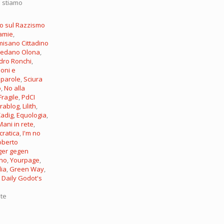
e stiamo
o sul Razzismo
amie
,
lmisano
Cittadino
Vedano Olona
,
dro Ronchi
,
oni e
0 parole
,
Sciura
o
,
No alla
Fragile
,
PdCI
orablog
,
Lilith
,
adig
,
Equologia
,
Mani in rete
,
ratica
,
I'm no
oberto
ger gegen
ino
,
Yourpage
,
lia
,
Green Way
,
.
Daily Godot's
lte