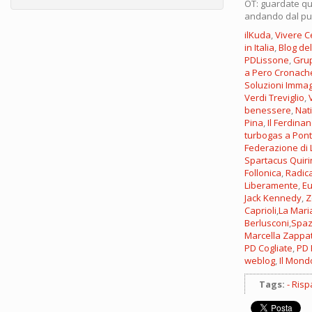
OT: guardate q
andando dal pun
ilKuda
,
Vivere 
in Italia
,
Blog de
PDLissone
,
Gru
a Pero
Cronach
Soluzioni Immag
Verdi Treviglio
,
benessere
,
Nat
Pina
,
Il Ferdina
turbogas a Pont
Federazione di 
Spartacus Quir
Follonica
,
Radic
Liberamente
,
Eu
Jack Kennedy
,
Z
Caprioli
,
La Mar
Berlusconi
,
Spaz
Marcella Zappa
PD Cogliate
,
PD 
weblog
,
Il Mon
Tags:
Risp