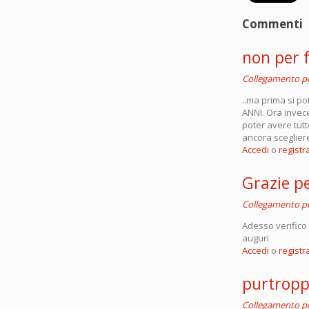
Commenti
non per f
Collegamento 
..ma prima si po
ANNI. Ora invece
poter avere tutt
ancora sceglier
Accedi
o
registra
Grazie pe
Collegamento 
Adesso verifico
auguri
Accedi
o
registra
purtroppo
Collegamento 