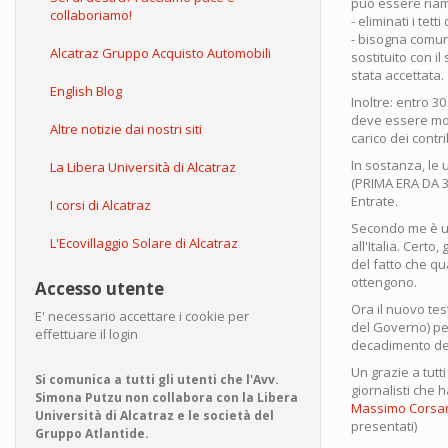
può essere riamm
collaboriamo!
- eliminati i tet
- bisogna comuni
Alcatraz Gruppo Acquisto Automobili
sostituito con il
stata accettata.
English Blog
Inoltre: entro 3
deve essere modi
Altre notizie dai nostri siti
carico dei contr
In sostanza, le
La Libera Università di Alcatraz
(PRIMA ERA DA 3 
Entrate.
I corsi di Alcatraz
Secondo me è una
L'Ecovillaggio Solare di Alcatraz
all'Italia. Cert
del fatto che qu
ottengono.
Accesso utente
Ora il nuovo tes
E' necessario accettare i cookie per
del Governo) pe
effettuare il login
decadimento del
Un grazie a tutti
Si comunica a tutti gli utenti che l'Avv.
giornalisti che 
Simona Putzu non collabora con la Libera
Massimo Corsa
Università di Alcatraz e le società del
presentati)
Gruppo Atlantide.