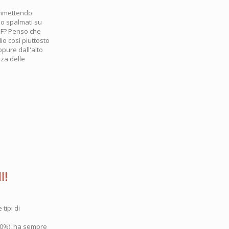
 Ammettendo
no spalmati su
PEF? Penso che
io così piuttosto
ppure dall'alto
nza delle
I!
tipi di
 10%), ha sempre