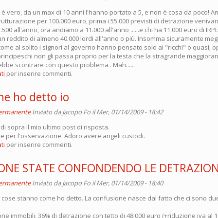
o è vero, da un max di 10 anni l'hanno portato a 5, e non è cosa da poco!
strutturazione per 100.000 euro, prima i 55.000 previsti di detrazione veniva
5.500 all'anno, ora andiamo a 11.000 all'anno ......e chi ha 11.000 euro di IR
n reddito di almeno 40.000 lordi all'anno o più. Insomma sicuramente megl
ome al solito i signori al governo hanno pensato solo ai "ricchi" o quasi; o
 principeschi non gli passa proprio per la testa che la stragrande maggiora
ebbe scontrare con questo problema . Mah......
ti
per inserire commenti.
me ho detto io
permanente
Inviato da
Jacopo Fo
il Mer, 01/14/2009 - 18:42
di sopra il mio ultimo post di risposta.
 per l'osservazione. Adoro avere angeli custodi.
ti
per inserire commenti.
ONE STATE CONFONDENDO LE DETRAZION
permanente
Inviato da
Jacopo Fo
il Mer, 01/14/2009 - 18:40
e cose stanno come ho detto. La confusione nasce dal fatto che ci sono due 
ione immobili, 36% di detrazione con tetto di 48.000 euro (+riduzione iva al