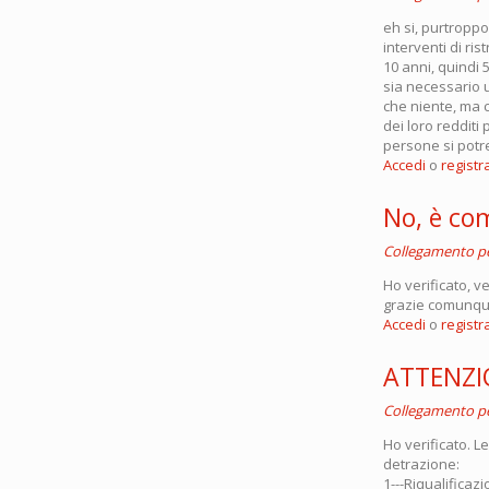
eh si, purtropp
interventi di ri
10 anni, quindi 
sia necessario u
che niente, ma c
dei loro redditi
persone si potr
Accedi
o
registra
No, è co
Collegamento 
Ho verificato, ve
grazie comunque
Accedi
o
registra
ATTENZI
Collegamento 
Ho verificato. L
detrazione:
1---Riqualificaz