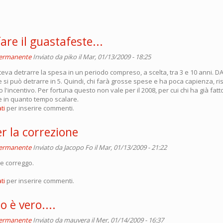
are il guastafeste...
permanente
Inviato da
piko
il Mar, 01/13/2009 - 18:25
teva detrarre la spesa in un periodo compreso, a scelta, tra 3 e 10 anni. DA
 si può detrarre in 5. Quindi, chi farà grosse spese e ha poca capienza, ri
o l'incentivo. Per fortuna questo non vale per il 2008, per cui chi ha già fat
e in quanto tempo scalare.
ti
per inserire commenti.
r la correzione
permanente
Inviato da
Jacopo Fo
il Mar, 01/13/2009 - 21:22
 e correggo.
ti
per inserire commenti.
 è vero....
permanente
Inviato da
mauvera
il Mer, 01/14/2009 - 16:37