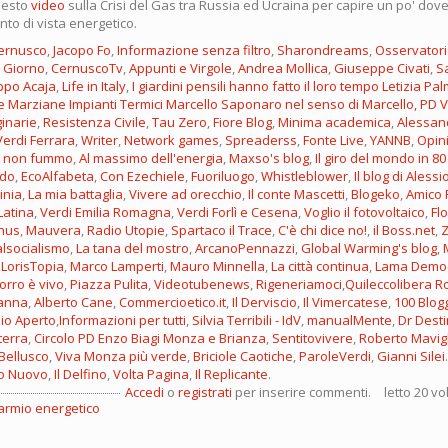
uesto
video
sulla Crisi del Gas tra Russia ed Ucraina per capire un po' dov
to di vista energetico.
Cernusco
,
Jacopo Fo
,
Informazione senza filtro
,
Sharondreams
,
Osservatori
l Giorno
,
CernuscoTv
,
Appunti e Virgole
,
Andrea Mollica
,
Giuseppe Civati
,
S
ppo Acaja
,
Life in Italy
,
I giardini pensili hanno fatto il loro tempo
Letizia Pa
e Marziane
Impianti Termici
Marcello Saponaro
nel senso di Marcello,
PD 
inarie
,
Resistenza Civile
,
Tau Zero
,
Fiore Blog
,
Minima academica
,
Alessan
Verdi Ferrara
,
Writer
,
Network games
,
Spreaderss
,
Fonte Live
,
YANNB
,
Opini
i non fummo
,
Al massimo dell'energia
,
Maxso's blog
,
Il giro del mondo in 8
ndo
,
EcoAlfabeta
,
Con Ezechiele
,
Fuoriluogo
,
Whistleblower
,
Il blog di Alessi
inia
,
La mia battaglia
,
Vivere ad orecchio
,
Il conte Mascetti
,
Blogeko
,
Amico 
Latina
,
Verdi Emilia Romagna
,
Verdi Forlì e Cesena
,
Voglio il fotovoltaico
,
Fl
inus
,
Mauvera
,
Radio Utopie
,
Spartaco il Trace
,
C'è chi dice no!
,
il Boss.net
,
Z
alsocialismo
,
La tana del mostro
,
ArcanoPennazzi
,
Global Warming's blog
,
LorisTopia
,
Marco Lamperti
,
Mauro Minnella
,
La città continua
,
Lama Democ
orro è vivo
,
Piazza Pulita
,
Videotubenews
,
Rigeneriamoci
,
Quileccolibera
R
ianna
,
Alberto Cane
,
Commercioetico.it
,
Il Derviscio
,
Il Vimercatese
,
100 Blog
io Aperto
,
Informazioni per tutti
,
Silvia Terribili - IdV
,
manualMente
,
Dr Dest
terra
,
Circolo PD Enzo Biagi Monza e Brianza
,
Sentitovivere
,
Roberto Mavig
Bellusco
,
Viva Monza più verde
,
Briciole Caotiche
,
ParoleVerdi
,
Gianni Silei
do Nuovo
,
Il Delfino
,
Volta Pagina
,
Il Replicante
.
Accedi
o
registrati
per inserire commenti.
letto 20 vo
armio energetico