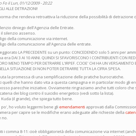
o Fo
il Lun, 01/12/2009 - 20:22
GLI ALLE DETRAZIONI!
orma che rendeva retroattiva la riduzione della possibilità di detrazione 
lenzio diniego dell'Agenzia delle Entrate.
il silenzio assenso.
ligo della comunicazione via internet.
ligo della comunicazione all'Agenzia delle entrate.
eggiorato LA PRECEDENTE su un punto: CONCEDENDO solo 5 anni per ammo
ma era DAI 3 AI 10 ANNI. QUINDI SI SFAVORISCONO I CONTRIBUENTI CON REDD
LORO MENO TEMPO PER DETRARRE L'IRPEF. CCIOE' CHI HA UN VERSAMENTO 
ELLA SITUAZIONE DI NON POTER DETRARRE TUTTA LA CIFRA SPESA.
enuta la promessa di una semplificazione delle pratiche burocratiche.
i quelli che hanno dato vita a questa campagna e in particolar modo gli eroi
sso parecchie iniziative. Ovviamente ringraziamo anche tutti coloro che 
catena dei blog contro il suicidio energetico (vedi sotto la lista).
di Kuda (il grande), che spiega tutto bene.
 po', ho voluto leggermi bene gli
emendamenti
approvati dalla Commission
amera per capire se le modifiche erano adeguate alle richieste della
caten
e no.
liti i comma 8-11: cioè obbligatorietà della comunicazione via internet (anc