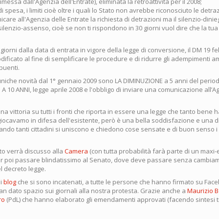
essa dall'Agenzia dell'Entrate), eliminata la retroattività per il 2008;
ti di spesa, i limiti cioè oltre i quali lo Stato non avrebbe riconosciuto le detra
care all'Agenzia delle Entrate la richiesta di detrazioni ma il silenzio-dinie
 silenzio-assenso, cioè se non ti rispondono in 30 giorni vuol dire che la tua
0 giorni dalla data di entrata in vigore della legge di conversione, il DM 19 f
ficato al fine di semplificare le procedure e di ridurre gli adempimenti am
ibuenti.
 uniche novità dal 1° gennaio 2009 sono LA DIMINUZIONE a 5 anni del perio
A 10 ANNI, legge aprile 2008 e l'obbligo di inviare una comunicazione all’A
 vittoria su tutti i fronti che riporta in essere una legge che tanto bene h
o, giocavamo in difesa dell'esistente, però è una bella soddisfazione e una
ando tanti cittadini si uniscono e chiedono cose sensate e di buon senso i ri
to verrà discusso alla
Camera
(con tutta probabilità farà parte di un ma
r poi passare blindatissimo al Senato, dove deve passare senza cambiame
 decreto legge.
 i
blog
che si sono incatenati, a tutte le persone che hanno firmato su Face
han dato spazio sui giornali alla nostra protesta. Grazie anche a
Maurizio 
ro
(PdL) che hanno elaborato gli emendamenti approvati (facendo sintesi tr