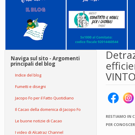
Detraz
Naviga sul sito - Argomenti
effic
principali del blog
VINTO!!!
Indice del blog
Fumetti e disegni
Jacopo Fo per il Fatto Quotidiano
Il Cacao della domenica di Jacopo Fo
RESTIAMO IN 
Le buone notizie di Cacao
PER CONOSCER
I video di Alcatraz Channel