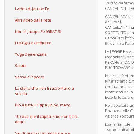
Inviato da
Jacop
CANCELLATI I TA
I video di Jacopo Fo
CANCELLATA la n
Altri video dalla rete
dell'Irpef.
CANCELLATA il si
Libri di Jacopo Fo (GRATIS)
SOSTITUITO con 
Cancellato l'obb
Ecologia e Ambiente
Resta solo l'obb
LA LEGGE HA Ap
Yoga Demenziale
rateazione. pri
PERCHè SI DA' 
Salute
PUò TROVARSI N
Inoltre si è ott
Sesso e Piacere
Ringraziamo tutt
che hanno promo
La storia che non ti raccontano a
incatenati nella 
scuola
Ecco la lettera 
Dio esiste, il Papa un po' meno
Ho aspettato un
Finanze della C
valorosi) oppur
10 cose che il capitalismo non ti ha
detto
Esaminiamole:
- sono stati abo
Sei di destra? Facciamo pace e