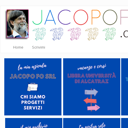
Salta
al
contenuto
principale
Home
Scrivimi