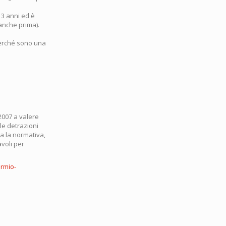
 3 anni ed è
eanche prima).
perché sono una
2007 a valere
lle detrazioni
ria la normativa,
voli per
rmio-