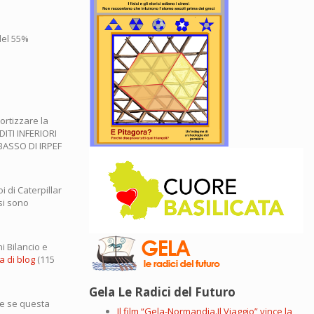
del 55%
rtizzare la
ITI INFERIORI
BASSO DI IRPEF
 di Caterpillar
si sono
i Bilancio e
a di blog
(115
Gela Le Radici del Futuro
he se questa
Il film “Gela-Normandia.Il Viaggio” vince la