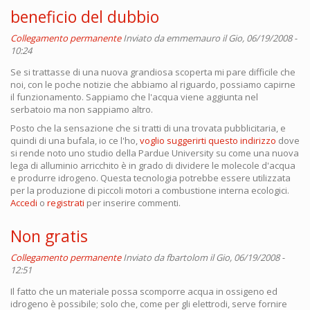
beneficio del dubbio
Collegamento permanente
Inviato da
emmemauro
il Gio, 06/19/2008 -
10:24
Se si trattasse di una nuova grandiosa scoperta mi pare difficile che
noi, con le poche notizie che abbiamo al riguardo, possiamo capirne
il funzionamento. Sappiamo che l'acqua viene aggiunta nel
serbatoio ma non sappiamo altro.
Posto che la sensazione che si tratti di una trovata pubblicitaria, e
quindi di una bufala, io ce l'ho,
voglio suggerirti questo indirizzo
dove
si rende noto uno studio della Pardue University su come una nuova
lega di alluminio arricchito è in grado di dividere le molecole d'acqua
e produrre idrogeno. Questa tecnologia potrebbe essere utilizzata
per la produzione di piccoli motori a combustione interna ecologici.
Accedi
o
registrati
per inserire commenti.
Non gratis
Collegamento permanente
Inviato da
fbartolom
il Gio, 06/19/2008 -
12:51
Il fatto che un materiale possa scomporre acqua in ossigeno ed
idrogeno è possibile; solo che, come per gli elettrodi, serve fornire