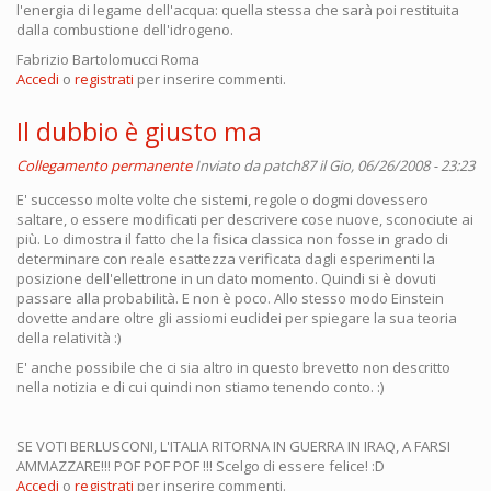
l'energia di legame dell'acqua: quella stessa che sarà poi restituita
dalla combustione dell'idrogeno.
Fabrizio Bartolomucci Roma
Accedi
o
registrati
per inserire commenti.
Il dubbio è giusto ma
Collegamento permanente
Inviato da
patch87
il Gio, 06/26/2008 - 23:23
E' successo molte volte che sistemi, regole o dogmi dovessero
saltare, o essere modificati per descrivere cose nuove, sconociute ai
più. Lo dimostra il fatto che la fisica classica non fosse in grado di
determinare con reale esattezza verificata dagli esperimenti la
posizione dell'ellettrone in un dato momento. Quindi si è dovuti
passare alla probabilità. E non è poco. Allo stesso modo Einstein
dovette andare oltre gli assiomi euclidei per spiegare la sua teoria
della relatività :)
E' anche possibile che ci sia altro in questo brevetto non descritto
nella notizia e di cui quindi non stiamo tenendo conto. :)
SE VOTI BERLUSCONI, L'ITALIA RITORNA IN GUERRA IN IRAQ, A FARSI
AMMAZZARE!!! POF POF POF !!! Scelgo di essere felice! :D
Accedi
o
registrati
per inserire commenti.