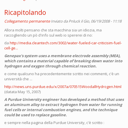
Ricapitolando
Collegamento permanente
Inviato da
Pnluck
il Gio, 06/19/2008 - 11:18
Allora molti pensano che sta macchina sia un idiozia, ma
raccogliendo un pò d'info sul web io spererei di no:
da
http://media.cleantech.com/3002/water-fueled-car-criticisim-fuel-
cell-ge...
Genepax’s system uses a membrane electrode assembly (MEA),
which contains a material capable of breaking down water into
hydrogen and oxygen through chemical reaction.
e come qualcuno ha precedentemente scritto nei commenti, c'è un
università che ...
http://news.uns.purdue.edu/x/2007a/070515WoodallHydrogen.html
(datata May 15, 2007)
A Purdue University engineer has developed a method that uses
an aluminum alloy to extract hydrogen from water for running
fuel cells or internal combustion engines, and the technique
could be used to replace gasoline.
e sempre nella pagina della Purdue University, c'è scritto :