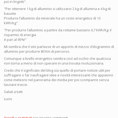
poi in lingotti".
"Per ottenere 1 kg di alluminio si utilizzano 2 kg di allumina e 4 kg di
bauxite
Produrre l’alluminio da minerale ha un costo energetico di 13
kWh/kg".
"Per produrre l’alluminio a partire da rottame bastano 0,7 kWh/kg: il
risparmio di energia
è pari al 95%!"
Mi sembra che il sito parlasse di un apporto di mezzo chilogrammo di
alluminio per produrre 80 Km di percorso.
Comunque a livello energetico sembra così ad occhio che qualcosa
non torna a meno di non sperare in una trovata rivoluzionaria.
Credo che il significato del blog sia quello di portare notizie utili per
suffragare o far naufragare idee e novità interessanti che appaiono
come meteore nel panorama dei media per poi scomparire senza
lasciare tracce.
Saluti a tutti
Lucio
Accedi
o
registrati
per inserire commenti.