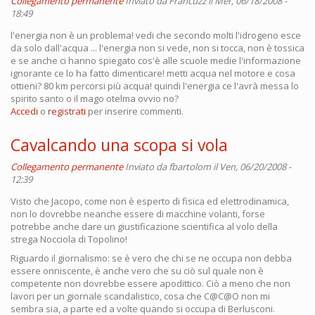
Collegamento permanente
Inviato da
Francuzz
il Mer, 06/18/2008 -
18:49
l'energia non è un problema! vedi che secondo molti l'idrogeno esce
da solo dall'acqua ... l'energia non si vede, non si tocca, non è tossica
e se anche ci hanno spiegato cos'è alle scuole medie l'informazione
ignorante ce lo ha fatto dimenticare! metti acqua nel motore e cosa
ottieni? 80 km percorsi più acqua! quindi l'energia ce l'avrà messa lo
spirito santo o il mago otelma ovvio no?
Accedi
o
registrati
per inserire commenti.
Cavalcando una scopa si vola
Collegamento permanente
Inviato da
fbartolom
il Ven, 06/20/2008 -
12:39
Visto che Jacopo, come non è esperto di fisica ed elettrodinamica,
non lo dovrebbe neanche essere di macchine volanti, forse
potrebbe anche dare un giustificazione scientifica al volo della
strega Nocciola di Topolino!
Riguardo il giornalismo: se è vero che chi se ne occupa non debba
essere onniscente, è anche vero che su ciò sul quale non è
competente non dovrebbe essere apodittico. Ciò a meno che non
lavori per un giornale scandalistico, cosa che C@C@O non mi
sembra sia, a parte ed a volte quando si occupa di Berlusconi.