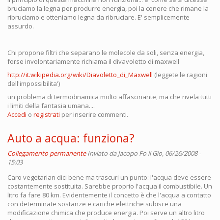
bruciamo la legna per produrre energia, poi la cenere che rimane la
ribruciamo e otteniamo legna da ribruciare. E' semplicemente
assurdo.
Chi propone filtri che separano le molecole da soli, senza energia,
forse involontariamente richiama il divavoletto di maxwell
http://it.wikipedia.org/wiki/Diavoletto_di_Maxwell
(leggete le ragioni
dell'impossibilita')
un problema di termodinamica molto affascinante, ma che rivela tutti
i limiti della fantasia umana....
Accedi
o
registrati
per inserire commenti.
Auto a acqua: funziona?
Collegamento permanente
Inviato da
Jacopo Fo
il Gio, 06/26/2008 -
15:03
Caro vegetarian dici bene ma trascuri un punto: l'acqua deve essere
costantemente sostituita. Sarebbe proprio l'acqua il combustibile. Un
litro fa fare 80 km. Evidentemente il concetto è che l'acqua a contatto
con determinate sostanze e cariche elettriche subisce una
modificazione chimica che produce energia. Poi serve un altro litro