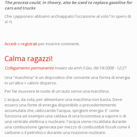
The process could, in theory, also be used to replace gasoline for
cars and trucks
Che i japponesi abbiano acchiappato l'occasione al volo? Io spero di
sì =)
Accedi
o
registrati
per inserire commenti.
Calma ragazzi!
Collegamento permanente
Inviato da
amh
il Gio, 06/19/2008 - 12:27
Una "macchina" è un dispositivo che converte una forma di energia
in un'altra + calore disperso.
Per far muovere le ruote di un'auto serve una macchina.
L'acqua, da sola, per alimentare una macchina non basta. Deve
esserci una fonte di energia disponibile o precedentemente
accumulata che, utilizzando l'acqua, sprigioni energia. E' come
funziona ad esempio una caldaia di una locomotiva a vapore o di
una centrale elettrica o nucleare: l'acqua viene riscaldata durante
una combustione (generata per mezzo di combustibili fossili come il
carbone o il petrolio) o durante una reazione nucleare.