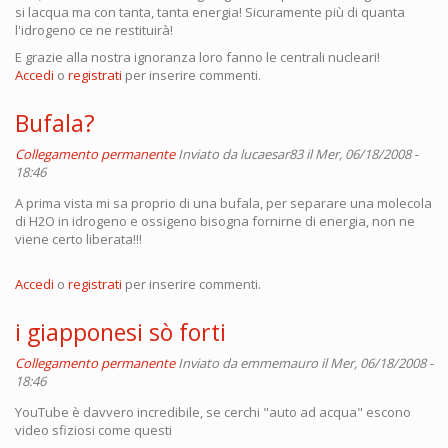
si lacqua ma con tanta, tanta energia! Sicuramente più di quanta
l'idrogeno ce ne restituirà!
E grazie alla nostra ignoranza loro fanno le centrali nucleari!
Accedi
o
registrati
per inserire commenti.
Bufala?
Collegamento permanente
Inviato da
lucaesar83
il Mer, 06/18/2008 -
18:46
A prima vista mi sa proprio di una bufala, per separare una molecola
di H2O in idrogeno e ossigeno bisogna fornirne di energia, non ne
viene certo liberata!!!
Accedi
o
registrati
per inserire commenti.
i giapponesi sò forti
Collegamento permanente
Inviato da
emmemauro
il Mer, 06/18/2008 -
18:46
YouTube è davvero incredibile, se cerchi "auto ad acqua" escono
video sfiziosi come questi