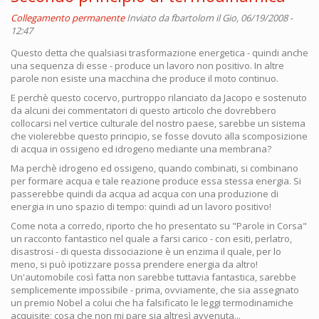
Collegamento permanente
Inviato da
fbartolom
il Gio, 06/19/2008 -
12:47
Questo detta che qualsiasi trasformazione energetica - quindi anche
una sequenza di esse - produce un lavoro non positivo. In altre
parole non esiste una macchina che produce il moto continuo.
E perchè questo cocervo, purtroppo rilanciato da Jacopo e sostenuto
da alcuni dei commentatori di questo articolo che dovrebbero
collocarsi nel vertice culturale del nostro paese, sarebbe un sistema
che violerebbe questo principio, se fosse dovuto alla scomposizione
di acqua in ossigeno ed idrogeno mediante una membrana?
Ma perchè idrogeno ed ossigeno, quando combinati, si combinano
per formare acqua e tale reazione produce essa stessa energia. Si
passerebbe quindi da acqua ad acqua con una produzione di
energia in uno spazio di tempo: quindi ad un lavoro positivo!
Come nota a corredo, riporto che ho presentato su "Parole in Corsa"
un racconto fantastico nel quale a farsi carico - con esiti, perlatro,
disastrosi - di questa dissociazione è un enzima il quale, per lo
meno, si può ipotizzare possa prendere energia da altro!
Un'automobile così fatta non sarebbe tuttavia fantastica, sarebbe
semplicemente impossibile - prima, ovviamente, che sia assegnato
un premio Nobel a colui che ha falsificato le leggi termodinamiche
acquisite; cosa che non mi pare sia altresì avvenuta...