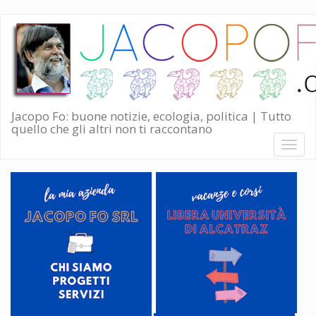
Salta
al
contenuto
principale
Jacopo Fo: buone notizie, ecologia, politica | Tutto
quello che gli altri non ti raccontano
Toggl
naviga