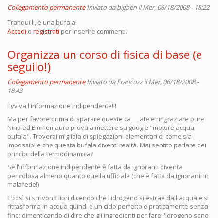
Collegamento permanente
Inviato da
bigben
il Mer, 06/18/2008 - 18:22
Tranquilli, è una bufala!
Accedi
o
registrati
per inserire commenti.
Organizza un corso di fisica di base (e
seguilo!)
Collegamento permanente
Inviato da
Francuzz
il Mer, 06/18/2008 -
18:43
Evviva l'informazione indipendente!!!
Ma per favore prima di sparare queste ca___ate e ringraziare pure
Nino ed Emmemauro prova a mettere su google "motore acqua
bufala". Troverai migliaia di spiegazioni elementari di come sia
impossibile che questa bufala diventi realtà. Mai sentito parlare dei
princìpi della termodinamica?
Se l'informazione indipendente è fatta da ignoranti diventa
pericolosa almeno quanto quella ufficiale (che è fatta da ignoranti in
malafede!)
E così si scrivono libri dicendo che l'idrogeno si estrae dall'acqua e si
ritrasforma in acqua quindi è un ciclo perfetto e praticamente senza
fine; dimenticando di dire che gli ingredienti per fare l'idrogeno sono