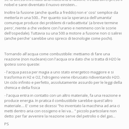
nobel e sarei diventato il nuovo einstein...
Inoltre la fusione (anche quella a freddo) non e' cosi' semplice da
metterla in una 500... Per quanto sia la speranza dell'umanita'
comunque produce dei problemi di radioattivita' (a breve termine
pero', niente a che vedere con l'uranio e nemmeno con le scorie
dell'ospedale). Tuttavia su una 500 a motore a fusione non ci salirei
(anche perche' sarebbe uno spreco di tecnologie come pochi).
Tornando all'acqua come combustibile: mettiamo di fare una
reazione (non nucleare) con l'acqua ora dato che si tratta di H2O le
ipotesi sono queste:
- l'acqua passa per magia a uno stato energetico maggiore e si
trasforma in H2 e O2, l'idrogeno viene ribruciato ridiventando H2O.
Un ciclo infinito e perfetto, assolutamente assurdo per le leggi della
chimica e della fisica
- l'acqua entra in contatto con un altro materiale, fa una reazione e
produce energia. In pratica il combustibile sarebbe quest'altro
materiale.... E' come se dicessi "ho inventato la macchina ad aria ci
metti dentro aria con ossigeno e lei va... " piccolo particolare non
detto: per far avvenire la reazione serve del petrolio o del gas...
PS