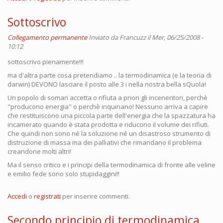
Sottoscrivo
Collegamento permanente
Inviato da
Francuzz
il Mer, 06/25/2008 -
10:12
sottoscrivo pienamente!!!
ma d'altra parte cosa pretendiamo .. la termodinamica (e la teoria di
darwin) DEVONO lasciare il posto alle 3 i nella nostra bella sQuola!
Un popolo di somari accetta o rifiuta a priori gli inceneritori, perchè
"producono energia" o perchè inquinano! Nessuno arriva a capire
che restituiscono una piccola parte dell'energia che la spazzatura ha
incamerato quando è stata prodotta e riducono il volume dei rifiuti.
Che quindi non sono né la soluzione né un disastroso strumento di
distruzione di massa ma dei palliativi che rimandano il problema
creandone molti altri!
Ma il senso critico e i principi della termodinamica di fronte alle veline
e emilio fede sono solo stupidaggini!!
Accedi
o
registrati
per inserire commenti.
Secondo principio di termodinamica