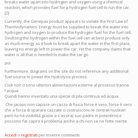
breaks water apart into hydrogen and oxygen using a chemical
reaction, which provides fuel for a hydrogen fuel cell to run the car.
[2]
Currently, the Genepax product appears to violate the First Law of
Thermodynamics. Energy must be supplied to break the water into
hydrogen and oxygen to produce the hydrogen fuel for the fuel cell.
Oxidizing the hydrogen within the fuel cell can at best produce only
as much energy as it took to break apart the water in the first place,
leaving no energy left to power the car. Yet the company claims that
water is all that is needed to make the car go.
poi
Furthermore, diagrams on the site do not reference any additional
fuel source to power the hydrolysis process.
Cioè non ci sono ulteriori alimentazioni esterne al processo tranne
l'acqua.
Quindi hanno inventato una specie di pila continua ad acqua.
Che jacopo non capisce un cazzo di fisica forse è vero, forse è vero
che a forza di sparare cazzate ci costruiscono le centrali nucleari
però lui ha visibilità grazie a s'assira( suo padre in potentino) e
possono far capire il problema anche a chi non se ne fotte niente.
Accedi
o
registrati
per inserire commenti.