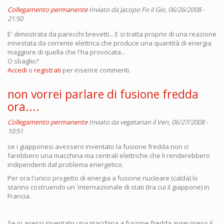
Collegamento permanente
Inviato da
Jacopo Fo
il Gio, 06/26/2008 -
21:50
E' dimostrata da parecchi brevetti... E si tratta proprio di una reazione
innestata da corrente elettrica che produce una quantità di energia
maggiore di quella che l'ha provocata...
O sbaglio?
Accedi
o
registrati
per inserire commenti.
non vorrei parlare di fusione fredda
ora....
Collegamento permanente
Inviato da
vegetarian
il Ven, 06/27/2008 -
10:51
se i giapponesi avessero inventato la fusione fredda non ci
farebbero una macchina ma centrali elettriche che li renderebbero
indipendenti dal problema energetico.
Per ora l'unico progetto di energia a fusione nucleare (calda) lo
stanno costruendo un 'internazionale di stati (tra cui il giappone) in
Francia.
Se io avessi inventato una macchina a fusione fredda avrei preso il