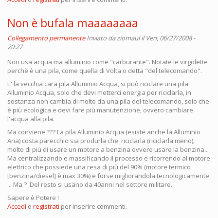
Non è bufala maaaaaaaa
Collegamento permanente
Inviato da
ziomaul
il Ven, 06/27/2008 -
20:27
Non usa acqua ma alluminio come "carburante". Notate le virgolette
perchè è una pila, come quella di Volta o detta "del telecomando".
E' la vecchia cara pila Alluminio Acqua, si può riciclare una pila
Alluminio Acqua, solo che devi metterci energia per riciclarla, in
sostanza non cambia di molto da una pila del telecomando, solo che
è più ecologica e devi fare più manutenzione, ovvero cambiare
l'acqua alla pila.
Ma conviene ??? La pila Alluminio Acqua (esiste anche la Alluminio
Aria) costa parecchio sia produrla che riciclarla (riciclarla meno),
molto di più di usare un motore a benzina ovvero usare la benzina..
Ma centralizzando e massificando il processo e ricorrendo al motore
elettrico che possiede una resa di più del 90% (motore termico
[benzina/diesel] è max 30%) e forse migliorandola tecnologicamente
... Ma ? Del resto si usano da 40anni nel settore militare.
Sapere è Potere !
Accedi
o
registrati
per inserire commenti.