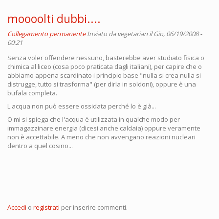
moooolti dubbi....
Collegamento permanente
Inviato da
vegetarian
il Gio, 06/19/2008 -
00:21
Senza voler offendere nessuno, basterebbe aver studiato fisica o
chimica al liceo (cosa poco praticata dagli italiani), per capire che o
abbiamo appena scardinato i principio base "nulla si crea nulla si
distrugge, tutto si trasforma" (per dirla in soldoni), oppure è una
bufala completa.
L'acqua non può essere ossidata perché lo è già...
O mi si spiega che l'acqua è utilizzata in qualche modo per
immagazzinare energia (dicesi anche caldaia) oppure veramente
non è accettabile. A meno che non avvengano reazioni nucleari
dentro a quel cosino...
Accedi
o
registrati
per inserire commenti.