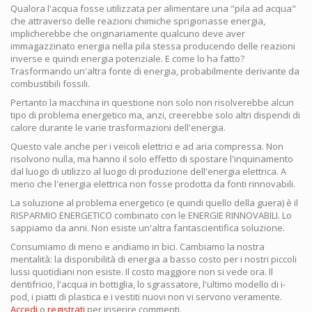
Qualora l'acqua fosse utilizzata per alimentare una "pila ad acqua"
che attraverso delle reazioni chimiche sprigionasse energia,
implicherebbe che originariamente qualcuno deve aver
immagazzinato energia nella pila stessa producendo delle reazioni
inverse e quindi energia potenziale. E come lo ha fatto?
Trasformando un'altra fonte di energia, probabilmente derivante da
combustibili fossili.
Pertanto la macchina in questione non solo non risolverebbe alcun
tipo di problema energetico ma, anzi, creerebbe solo altri dispendi di
calore durante le varie trasformazioni dell'energia.
Questo vale anche per i veicoli elettrici e ad aria compressa. Non
risolvono nulla, ma hanno il solo effetto di spostare l'inquinamento
dal luogo di utilizzo al luogo di produzione dell'energia elettrica. A
meno che l'energia elettrica non fosse prodotta da fonti rinnovabili.
La soluzione al problema energetico (e quindi quello della guera) è il
RISPARMIO ENERGETICO combinato con le ENERGIE RINNOVABILI. Lo
sappiamo da anni. Non esiste un'altra fantascientifica soluzione.
Consumiamo di meno e andiamo in bici. Cambiamo la nostra
mentalità: la disponibilità di energia a basso costo per i nostri piccoli
lussi quotidiani non esiste. Il costo maggiore non si vede ora. Il
dentifricio, l'acqua in bottiglia, lo sgrassatore, l'ultimo modello di i-
pod, i piatti di plastica e i vestiti nuovi non vi servono veramente.
Accedi
o
registrati
per inserire commenti.