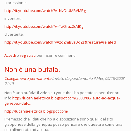
a pressione:
http://it.youtube.com/watch?v=NvDtUMBVMPg
inventore:
http://it.youtube.com/watch?v=TxQfaz2cMKg
divertente:
http://it.youtube.com/watch?v=zqZmB8sDoZs&feature=related
Accedi
o
registrati
per inserire commenti.
Non è una bufala!
Collegamento permanente
Inviato da
pandemonio
il Mer, 06/18/2008 -
21:19
Non è una bufala! Il video su you tube l'ho postato io per ulteriori
info
http://lucaniaelettrica.blogspot.com/2008/06/lauto-ad-acqua-
genepax-dal-...
http://lucaniaelettrica.blogspot.com/
Premesso che i dati che ho a disposizione sono quelli del sito
giapponese della genepax posso pensare che questa è come una
pila alimentata ad acqua.