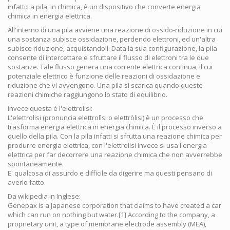
infatti:La pila, in chimica, è un dispositivo che converte energia
chimica in energia elettrica.
All'interno di una pila avviene una reazione di ossido-riduzione in cui
una sostanza subisce ossidazione, perdendo elettroni, ed un'altra
subisce riduzione, acquistandoli. Data la sua configurazione, la pila
consente di intercettare e sfruttare il flusso di elettroni tra le due
sostanze. Tale flusso genera una corrente elettrica continua, il cui
potenziale elettrico è funzione delle reazioni di ossidazione e
riduzione che vi avvengono. Una pila si scarica quando queste
reazioni chimiche raggiungono lo stato di equilibrio.
invece questa è l'elettrolisi:
L'elettrolisi (pronuncia elettrolìsi o elettròlisi) è un processo che
trasforma energia elettrica in energia chimica. È il processo inverso a
quello della pila. Con la pila infatti si sfrutta una reazione chimica per
produrre energia elettrica, con l'elettrolisi invece si usa l'energia
elettrica per far decorrere una reazione chimica che non avverrebbe
spontaneamente.
E' qualcosa di assurdo e difficile da digerire ma questi pensano di
averlo fatto.
Da wikipedia in Inglese:
Genepax is a Japanese corporation that claims to have created a car
which can run on nothing but water.[1] According to the company, a
proprietary unit, a type of membrane electrode assembly (MEA),