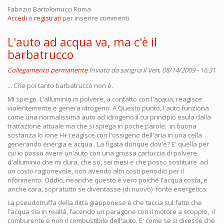
Fabrizio Bartolomucci Roma
Accedi
o
registrati
per inserire commenti.
L'auto ad acqua va, ma c'è il
barbatrucco
Collegamento permanente
Inviato da
sangria
il Ven, 08/14/2009 - 16:31
... Che poi tanto barbatrucco non è.
Mi spiego. L'alluminio in polvere, a contatto con l'acqua, reagisce
violentemente e genera idrogeno. A Questo punto, l'auto funziona
come una normalissima auto ad idrogeno il cui principio esula dalla
trattazione attuale ma che si spiega in poche parole: in buona
sostanza lo ione H+ reagisce con l'ossigeno dell'aria in una cella
generando energia e acqua . La figata dunque dov'è? E' quella per
cui io posso avere un'auto con una grossa cartuccia di polvere
d'alluminio che mi dura, che so, sei mesi e che posso sostituire ad
un costo ragionevole, non avendo altri costi periodici per il
riforimento. Oddio, neanche questo è vero poiché l'acqua costa, e
anche cara, sopratutto se diventasse (di nuovo) fonte energetica.
La pseudotruffa della ditta giapponese è che taccia sul fatto che
l'acqua sia in realtà, facendo un paragone con il motore a scoppio, il
comburente e non il combustibile dell'auto. E' come se si dicesse che