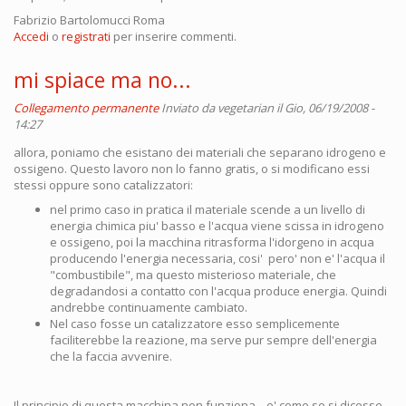
Fabrizio Bartolomucci Roma
Accedi
o
registrati
per inserire commenti.
mi spiace ma no...
Collegamento permanente
Inviato da
vegetarian
il Gio, 06/19/2008 -
14:27
allora, poniamo che esistano dei materiali che separano idrogeno e
ossigeno. Questo lavoro non lo fanno gratis, o si modificano essi
stessi oppure sono catalizzatori:
nel primo caso in pratica il materiale scende a un livello di
energia chimica piu' basso e l'acqua viene scissa in idrogeno
e ossigeno, poi la macchina ritrasforma l'idorgeno in acqua
producendo l'energia necessaria, cosi' pero' non e' l'acqua il
"combustibile", ma questo misterioso materiale, che
degradandosi a contatto con l'acqua produce energia. Quindi
andrebbe continuamente cambiato.
Nel caso fosse un catalizzatore esso semplicemente
faciliterebbe la reazione, ma serve pur sempre dell'energia
che la faccia avvenire.
Il principio di questa macchina non funziona... e' come se si dicesse