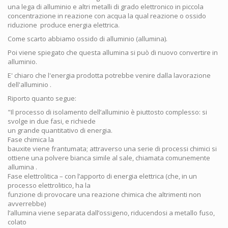
una lega di alluminio e altri metalli di grado elettronico in piccola
concentrazione in reazione con acqua la qual reazione o ossido
riduzione produce energia elettrica.
Come scarto abbiamo ossido di alluminio (allumina).
Poi viene spiegato che questa allumina si può di nuovo convertire in
alluminio.
E' chiaro che l'energia prodotta potrebbe venire dalla lavorazione
dell'alluminio .
Riporto quanto segue:
"Il processo di isolamento dell’alluminio è piuttosto complesso: si
svolge in due fasi, e richiede
un grande quantitativo di energia.
Fase chimica la
bauxite viene frantumata; attraverso una serie di processi chimici si
ottiene una polvere bianca simile al sale, chiamata comunemente
allumina .
Fase elettrolitica – con l’apporto di energia elettrica (che, in un
processo elettrolitico, ha la
funzione di provocare una reazione chimica che altrimenti non
avverrebbe)
l’allumina viene separata dall’ossigeno, riducendosi a metallo fuso,
colato