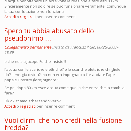
d'acqua per ottenere un'altra volta la reazione e fare altri 80 km.
Sinceramente non so dire se può funzionare veramente. Comunque
la tua confutazione non funziona.
Accedi
o
registrati
per inserire commenti.
Spero tu abbia abusato dello
pseudonimo ...
Collegamento permanente
Inviato da
Francuzz
il Gio, 06/26/2008 -
18:39
e che no sia Jacopo Fo che insiste!!!
l'acqua con le scariche elettriche? e le scariche elettriche chi gliele
da? l'energia divina? ma non era impegnato a far andare l'ape
papale il nostro (loro) signore?
Se poi dopo 80 km esce acqua come quella che entra che la cambi a
fare?
Ok ok stiamo scherzando vero?
Accedi
o
registrati
per inserire commenti.
Vuoi dirmi che non credi nella fusione
fredda?