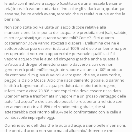
le auto con il motore a scoppio (costituito da una miscela benzina-
aria) in realtà vadano ad aria e fino a che gli si darà aria, qualunque
essa sia, l'auto andrà avanti, tacendo che in realtà ci vuole anche la
benzina.
Non sono state poi valutate un sacco di cose relative alla
manutenzione. Le impurità dell'acqua e le precipitazioni (sali, sabbie,
micro-organismi) ogni quanto vanno tolti? Come? I filtri quanto
costeranno? Dove vanno stoccati o dispersi? L'allumina che ne è
sottoprodotto può essere riciclata al 100% ed è solo un bene ma per
recuperarlo ci vorranno apparecchi e personale qualificati. E il
vapore acqueo che le auto ad idrogeno (perché anche questa è
un'auto ad idrogeno) emettono siamo davvero sicuri che non
generererà problemi? Immaginate vapore acqueo a 100° prodotto
da centinaia di migliaia di veicoli a idrogeno, che so, a New York o,
peggio, a Oslo o Mosca. Altro che riscaldamento globale, ci saranno
le città a bagnomaria! L'acqua prodotta dai motori ad idrogeno,
infatti, esce a circa 70-80° e per espellerla deve essere riscaldata
ulteriormente e trasformata in vapore ma un grosso vantaggio delle
auto "ad acqua" è che sarebbe possibile recuperarla nel ciclo con
un aumento di circa il 15% del rendimento globale, che si
attesterebbe così intorno all'85% se lo confrontaimo con le celle a
combustibile impiegate oggi.
Quindi io sono dell'idea che le auto ad acqua siano belle invenzioni,
che però ad acqua non sono ma ad alluminio/idrogeno e che