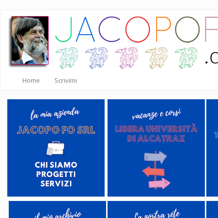
Salta
al
contenuto
principale
Home
Scrivimi