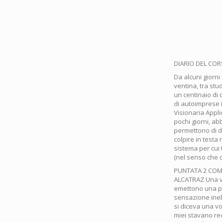
DIARIO DEL COR
Da alcuni giorni
ventina, tra stu
un centinaio di 
di autoimprese i
Visionaria Appli
pochi giorni, ab
permettono di d
colpire in testa
sistema per cui 
(nel senso che
PUNTATA 2 COME
ALCATRAZ Una ve
emettono una par
sensazione inebr
si diceva una vo
miei stavano re