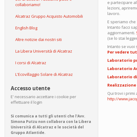
e partecipare all
collaboriamo!
lezioni, aprirem
lavoro.
Alcatraz Gruppo Acquisto Automobili
E speriamo che q
Intanto facci sa
English Blog
aggiornamenti.
(se lo stai legg
Altre notizie dai nostri siti
Intanto se vuoi 
La Libera Università di Alcatraz
Per vedere tutt
Laboratorio p
I corsi di Alcatraz
Laboratorio A
L'Ecovillaggio Solare di Alcatraz
Laboratorio di
Realizzazione d
Accesso utente
Qui trovi i primi
E' necessario accettare i cookie per
http://www.jac
effettuare il login
Si comunica a tutti gli utenti che l'Avv.
Simona Putzu non collabora con la Libera
Università di Alcatraz e le società del
Gruppo Atlantide.