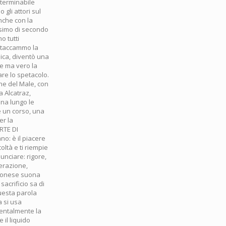
nterminabile
gli attori sul
nche con la
tesimo di secondo
o tutti
ttaccammo la
mica, diventò una
le ma vero la
are lo spetacolo.
one del Male, con
a Alcatraz,
na lungo le
te un corso, una
er la
RTE DI
o: è il piacere
oltà e ti riempie
unciare: rigore,
perazione,
pponese suona
sacrificio sa di
uesta parola
a si usa
entalmente la
 il liquido