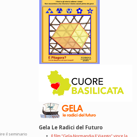
Gela Le Radici del Futuro
ire il seminario
Il film “Gela-Normandia.Il Viaggio” vince la