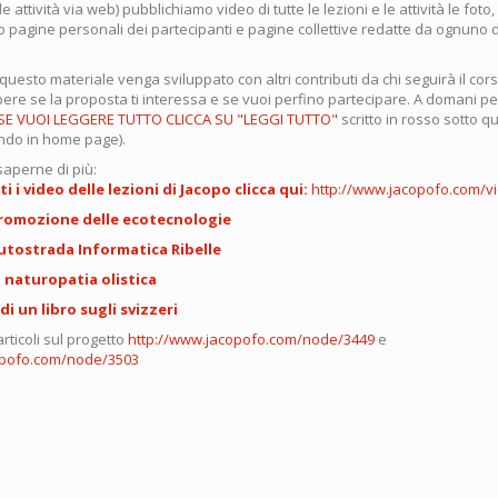
e attività via web) pubblichiamo video di tutte le lezioni e le attività le foto,
o pagine personali dei partecipanti e pagine collettive redatte da ognuno d
uesto materiale venga sviluppato con altri contributi da chi seguirà il cor
pere se la proposta ti interessa e se vuoi perfino partecipare. A domani per
SE VUOI LEGGERE TUTTO CLICCA SU "LEGGI TUTTO"
scritto in rosso sotto q
endo in home page).
saperne di più:
i i video delle lezioni di Jacopo clicca qui:
http://www.jacopofo.com/v
romozione delle ecotecnologie
utostrada Informatica Ribelle
 naturopatia olistica
i un libro sugli svizzeri
 articoli sul progetto
http://www.jacopofo.com/node/3449
e
opofo.com/node/3503