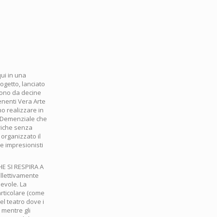
qui in una
ogetto, lanciato
rtono da decine
enenti Vera Arte
no realizzare in
ga Demenziale che
riche senza
 organizzato il
e impresionisti
E SI RESPIRA A
llettivamente
devole. La
articolare (come
el teatro dove i
 mentre gli