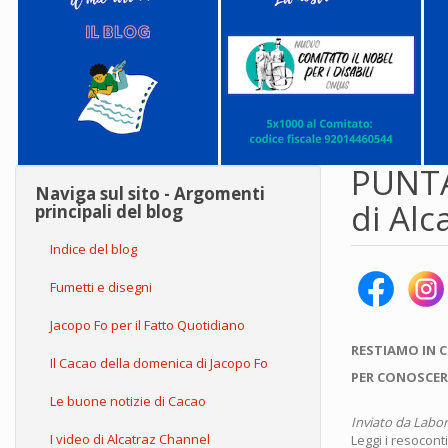
PUNTA
Naviga sul sito - Argomenti
di Alc
principali del blog
Indice del blog
Fumetti e disegni
Jacopo Fo per il Fatto Quotidiano
RESTIAMO IN 
Il Cacao della domenica di Jacopo Fo
PER CONOSCER
Le buone notizie di Cacao
Inviato da
Labor
I video di Alcatraz Channel
Leggi i resoconti