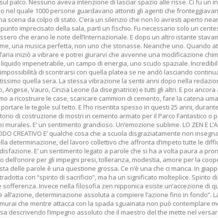
sul palco. Nessuno aveva intenzione di lasciar spazio alle risse. Ci fu un i
io nel quale 1000 persone guardavano attoniti gli agenti che fronteggiavano 
a scena da colpo di stato. C’era un silenzio che non lo avresti aperto nea
n punto imprecisato della sala, partì un fischio. Fu necessario solo un cen
issero che erano le note dell’Internazionale. E dopo un altro istante stavam
ieme, una musica perfetta, non uno che stonasse. Neanche uno. Quando a
’aria iniziò a vibrare e potrei giurarvi che avvenne una modificazione chi
lo liquido impenetrabile, un campo di energia, uno scudo spaziale. Incredibi
l’impossibilità di scontrarsi con quella platea se ne andò lasciando continu
oltissimo quella sera. La stessa vibrazione la sentii anni dopo nella redazi
, Angese, Vauro, Cinzia Leone (la disegnatrice) e tutti gli altri. E poi ancora 
o a ricostruire le case, scaricare cammion di cemento, fare la catena uma
portare le tegole sul tetto. E l’ho risentita spesso in questi 25 anni, duran
torio di costruzione di mostri in cemento armato per il Parco Fantastico o p
ei murales. E’ un sentimento grandioso. Un’emozione sublime. LO ZEN E L’A
O CREATIVO E’ qualche cosa che a scuola disgraziatamente non insegnan
lla determinazione, del lavoro collettivo che affronta d’impeto tutte le diffic
disfazione. E’ un sentimento legato a parole che si ha a volta paura a pron
 dell’onore per gli impegni presi, tolleranza, modestia, amore per la coo
esta delle parole è una questione grossa. Ce n’è una che ci manca. In gia
adotta con “spirito di sacrificio”, ma ha un significato molteplice. Spirito di 
 sofferenza. Invece nella filosofia zen nipponica esiste un’accezione di q
 all’azione, determinazione assoluta a compiere l’azione fino in fondo”. L
murai che mentre attacca con la spada sguainata non può contemplare m
 usa descrivendo l’impegno assoluto che il maestro del the mette nel versare