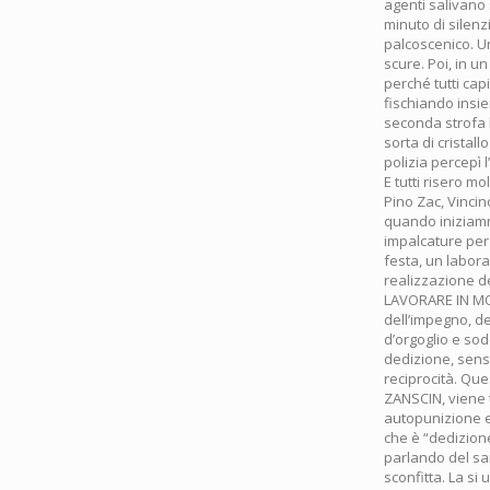
agenti salivano 
minuto di silenz
palcoscenico. Un
scure. Poi, in u
perché tutti cap
fischiando ins
seconda strofa l
sorta di cristal
polizia percepì 
E tutti risero m
Pino Zac, Vincino
quando iniziamm
impalcature per 
festa, un labora
realizzazione d
LAVORARE IN MOD
dell’impegno, de
d’orgoglio e sod
dedizione, senso
reciprocità. Qu
ZANSCIN, viene tr
autopunizione e
che è “dedizione
parlando del sa
sconfitta. La si