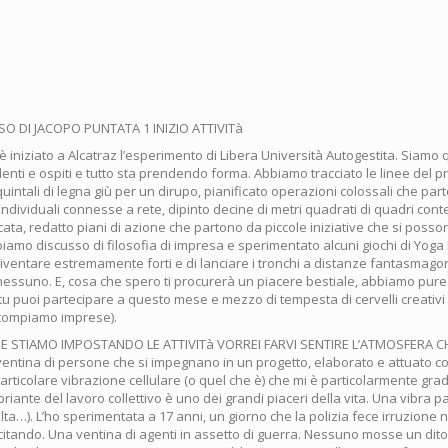
SO DI JACOPO PUNTATA 1 INIZIO ATTIVITà
 è iniziato a Alcatraz l’esperimento di Libera Università Autogestita. Siamo 
denti e ospiti e tutto sta prendendo forma. Abbiamo tracciato le linee del pr
quintali di legna giù per un dirupo, pianificato operazioni colossali che pa
ndividuali connesse a rete, dipinto decine di metri quadrati di quadri cont
cata, redatto piani di azione che partono da piccole iniziative che si posso
biamo discusso di filosofia di impresa e sperimentato alcuni giochi di Yo
iventare estremamente forti e di lanciare i tronchi a distanze fantasmago
 nessuno. E, cosa che spero ti procurerà un piacere bestiale, abbiamo pure
tu puoi partecipare a questo mese e mezzo di tempesta di cervelli creativi 
 compiamo imprese).
 STIAMO IMPOSTANDO LE ATTIVITà VORREI FARVI SENTIRE L’ATMOSFERA CH
ntina di persone che si impegnano in un progetto, elaborato e attuato co
ticolare vibrazione cellulare (o quel che è) che mi è particolarmente gra
iante del lavoro collettivo è uno dei grandi piaceri della vita. Una vibra p
lta…). L’ho sperimentata a 17 anni, un giorno che la polizia fece irruzione n
citando. Una ventina di agenti in assetto di guerra. Nessuno mosse un dito