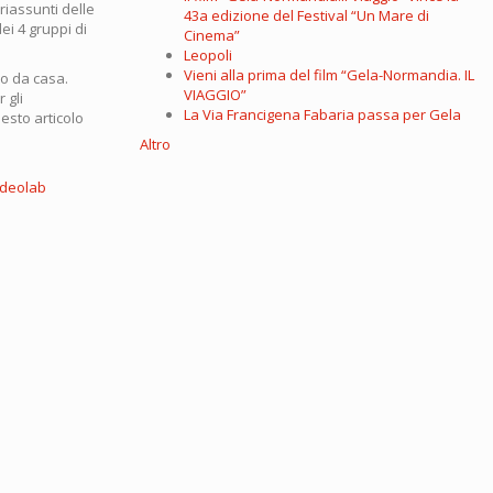
 riassunti delle
43a edizione del Festival “Un Mare di
ei 4 gruppi di
Cinema”
Leopoli
Vieni alla prima del film “Gela-Normandia. IL
so da casa.
VIAGGIO”
 gli
La Via Francigena Fabaria passa per Gela
uesto articolo
Altro
ideolab