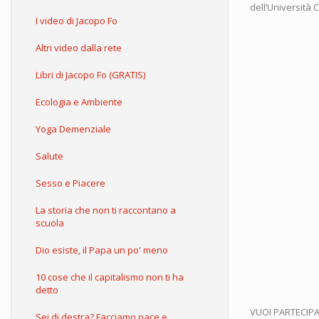
dell’Università 
I video di Jacopo Fo
Altri video dalla rete
Libri di Jacopo Fo (GRATIS)
Ecologia e Ambiente
Yoga Demenziale
Salute
Sesso e Piacere
La storia che non ti raccontano a
scuola
Dio esiste, il Papa un po' meno
10 cose che il capitalismo non ti ha
detto
VUOI PARTECIPARE
Sei di destra? Facciamo pace e