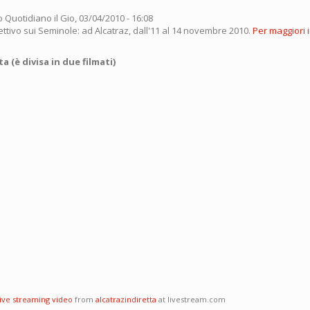
o Quotidiano
il Gio, 03/04/2010 - 16:08
ettivo sui Seminole: ad Alcatraz, dall'11 al 14 novembre 2010.
Per maggiori 
 (è divisa in due filmati)
live streaming video
from
alcatrazindiretta
at livestream.com