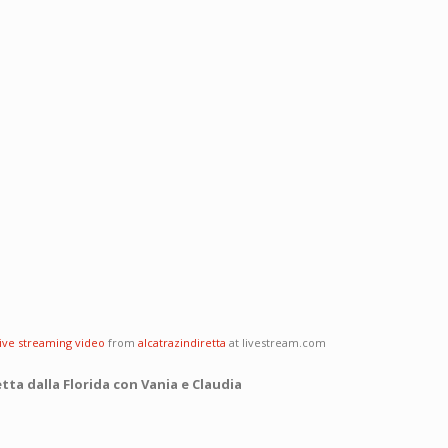
live streaming video
from
alcatrazindiretta
at livestream.com
tta dalla Florida con Vania e Claudia