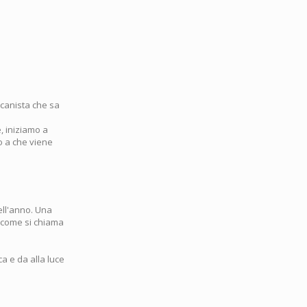
icanista che sa
, iniziamo a
no a che viene
ell'anno. Una
 (come si chiama
a e da alla luce