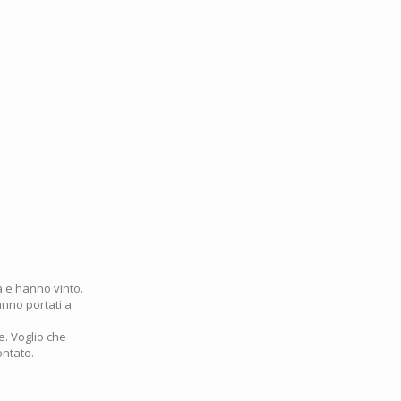
ta e hanno vinto.
anno portati a
e. Voglio che
ontato.