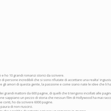
 e ho 10 grandi romanzi storici da scrivere.
 di persone incredibili che si sono rifiutate di accettare una realta' ingius
e gli amori di questa gente, la passione e come siano nate le idee che li h
dei grandi mattoni da 600 pagine, di quelli che ti tengono incollati alle pagin
sone sappiano un pezzo di storia che nessun film di Hollywood ha mai racc
e conti, ho da scrivere 6000 pagine.
 paura di non riuscirci.