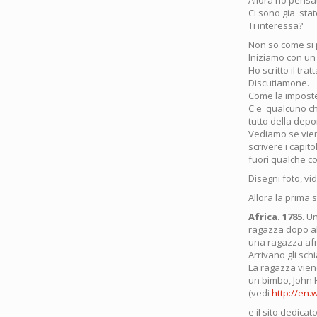
Allora ho pensa
Ci sono gia' sta
Ti interessa?
Non so come si 
Iniziamo con un
Ho scritto il tra
Discutiamone.
Come la imposte
C'e' qualcuno ch
tutto della depo
Vediamo se viene
scrivere i capito
fuori qualche c
Disegni foto, vi
Allora la prima s
Africa. 1785
. U
ragazza dopo al
una ragazza afri
Arrivano gli schi
La ragazza viene
un bimbo, John 
(vedi
http://en.
e il sito dedicat