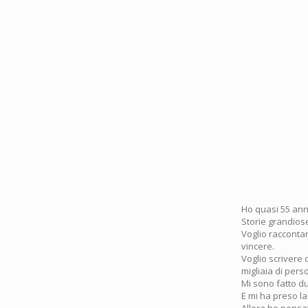
Ho quasi 55 anni
Storie grandiose
Voglio raccontar
vincere.
Voglio scrivere 
migliaia di per
Mi sono fatto du
E mi ha preso la