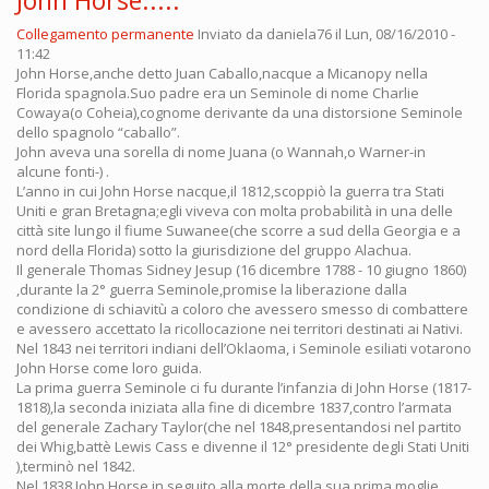
John Horse.....
Collegamento permanente
Inviato da
daniela76
il Lun, 08/16/2010 -
11:42
John Horse,anche detto Juan Caballo,nacque a Micanopy nella
Florida spagnola.Suo padre era un Seminole di nome Charlie
Cowaya(o Coheia),cognome derivante da una distorsione Seminole
dello spagnolo “caballo”.
John aveva una sorella di nome Juana (o Wannah,o Warner-in
alcune fonti-) .
L’anno in cui John Horse nacque,il 1812,scoppiò la guerra tra Stati
Uniti e gran Bretagna;egli viveva con molta probabilità in una delle
città site lungo il fiume Suwanee(che scorre a sud della Georgia e a
nord della Florida) sotto la giurisdizione del gruppo Alachua.
Il generale Thomas Sidney Jesup (16 dicembre 1788 - 10 giugno 1860)
,durante la 2° guerra Seminole,promise la liberazione dalla
condizione di schiavitù a coloro che avessero smesso di combattere
e avessero accettato la ricollocazione nei territori destinati ai Nativi.
Nel 1843 nei territori indiani dell’Oklaoma, i Seminole esiliati votarono
John Horse come loro guida.
La prima guerra Seminole ci fu durante l’infanzia di John Horse (1817-
1818),la seconda iniziata alla fine di dicembre 1837,contro l’armata
del generale Zachary Taylor(che nel 1848,presentandosi nel partito
dei Whig,battè Lewis Cass e divenne il 12° presidente degli Stati Uniti
),terminò nel 1842.
Nel 1838 John Horse,in seguito alla morte della sua prima moglie