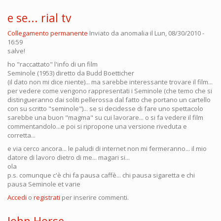
e se... rial tv
Collegamento permanente
Inviato da
anomalia
il Lun, 08/30/2010 -
16:59
salve!
ho "raccattato" l'info di un film
Seminole (1953) diretto da Budd Boetticher
(il dato non mi dice niente)... ma sarebbe interessante trovare il film...
per vedere come vengono rappresentati i Seminole (che temo che si
distingueranno dai soliti pellerossa dal fatto che portano un cartello
con su scritto "seminole")... se si decidesse di fare uno spettacolo
sarebbe una buon "magma" su cui lavorare... o si fa vedere il film
commentandolo...e poi si ripropone una versione riveduta e
corretta...
e via cerco ancora... le paludi di internet non mi fermeranno... il mio
datore di lavoro dietro di me... magari si...
ola
p.s. comunque c'è chi fa pausa caffè... chi pausa sigaretta e chi
pausa Seminole et varie
Accedi
o
registrati
per inserire commenti.