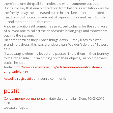
there's no one thing all Seminoles did when someone passed.
But he did say that one old tradition from before assimilation was for
the family to lay the deceased out in his chickee — an open-sided,
thatched-roof housed made out of cypress poles and palm fronds
— and then abandon that camp.
Another tradition still sometimes practiced today is for the survivors
of a loved one to collect the deceased's belongings and throw them
out into the swamp.
"In some families they'll pass things down — they'll say this was
grandma's dress, this was grandpa's gun. We don't do that," Bowers
said.
"I was taught when my loved one passes, I help them in their journey
to the other side ... if I'm holding on to their objects, I'm holding them
back," he said.
fonte:
http://www.reznetnews.org/article/indian-burial-customs-
vary-widely-23930
Accedi
o
registrati
per inserire commenti.
postit
Collegamento permanente
Inviato da
anomalia
il Dom, 10/03/2010 -
19:05
toccata e fuga...