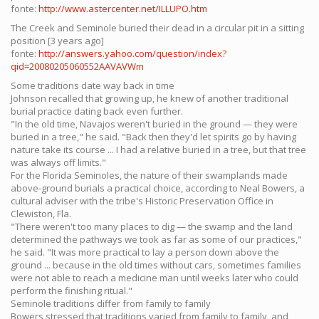
fonte:
http://www.astercenter.net/ILLUPO.htm
The Creek and Seminole buried their dead in a circular pit in a sitting
position [3 years ago]
fonte:
http://answers.yahoo.com/question/index?
qid=20080205060552AAVAVWm
Some traditions date way back in time
Johnson recalled that growing up, he knew of another traditional
burial practice dating back even further.
"In the old time, Navajos weren't buried in the ground — they were
buried in a tree," he said. "Back then they'd let spirits go by having
nature take its course ... I had a relative buried in a tree, but that tree
was always off limits."
For the Florida Seminoles, the nature of their swamplands made
above-ground burials a practical choice, according to Neal Bowers, a
cultural adviser with the tribe's Historic Preservation Office in
Clewiston, Fla.
"There weren't too many places to dig — the swamp and the land
determined the pathways we took as far as some of our practices,"
he said. "It was more practical to lay a person down above the
ground ... because in the old times without cars, sometimes families
were not able to reach a medicine man until weeks later who could
perform the finishing ritual."
Seminole traditions differ from family to family
Bowers stressed that traditions varied from family to family, and