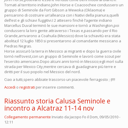
Tornati al territorio indiano,John Horse e Coacoochee condussero un
gruppo di Seminole da Fort Gibson a Wewoka (Oklaoma) e
pensarono di costruire un’alleanza con i Nativi della pianura,quelli
dell’est e gli schiavi fuggitivi.I 2 attesero finchè l’agente indiano
Marcellus Duval terminò le sue mansioni e tornò a Washington,poi
condussero la loro gente attraverso i Texas e,passando per il Rio
Grande,arrivarono a Coahuila (Messico) dove la schiavitù era stata
abolita;il 12 luglio 1850 si presentarono al comandante messicano a
Piedras Negras.
Horse assicurò la terra in Messico ai migranti e dopo la guerra civile
tornò nell’ovest,con un gruppo di Seminole e lavorò come scout per
l’esercito americano.Dopo alcuni anni tornò in Messico;egli morì sulla
strada per Mexico City,mentre cercava di guadagnare più terre e
diritti per il suo popolo nel Messico del nord.
Ciao a tutti,spero abbiate trascorso un piacevole ferragosto ;-)!!!!
Accedi
o
registrati
per inserire commenti.
Riassunto storia Calusa Seminole e
incontro a Alcatraz 11-14 nov
Collegamento permanente
Inviato da
Jacopo Fo
il Dom, 09/05/2010 -
12:11