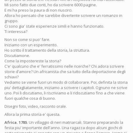
Mi sono fatto due conti, ho da scrivere 6000 pagine.
E mi ha preso la paura di non riuscirci.
Allora ho pensato che sarebbe divertente scrivere un romanzo in
gruppo.
Ci sono gia' state esperienze simili e hanno funzionato.
Ti interessa?
Non so come si puo' fare.
Iniziamo con un esperimento.
Ho scritto il trattamento della storia, la struttura.
Discutiamone.
Come la impostereste la storia?
C'e' qualcuno che e' ferratissimo nelle ricerche? Chi adora scrivere
storie d'amore? Un africanista che sa tutto della deportazione degli
schiavi?
Vediamo se viene fuori un modo di collaborare. Poi, definita la storia
piu' dettagliatamente, iniziamo a scrivere i capitoli. Ognuno ne scrive
uno. Poi li discutiamo, li riscriviamo e li ridiscutiamo fino a che viene
fuori qualche cosa di buono.
Disegni foto, video, racconto orale.
Allora la prima storia e' questa.
Africa. 1785
. Un villaggio di neri matriarcali. Stanno preparando la
festa piu' importante dell'anno. Una ragazza dopo alcuni giochi di