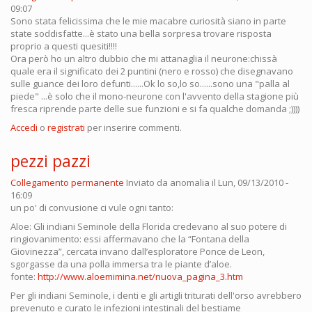
09:07
Sono stata felicissima che le mie macabre curiosità siano in parte
state soddisfatte...è stato una bella sorpresa trovare risposta
proprio a questi quesiti!!!!
Ora però ho un altro dubbio che mi attanaglia il neurone:chissà
quale era il significato dei 2 puntini (nero e rosso) che disegnavano
sulle guance dei loro defunti......Ok lo so,lo so......sono una "palla al
piede" ...è solo che il mono-neurone con l'avvento della stagione più
fresca riprende parte delle sue funzioni e si fa qualche domanda ;))))
Accedi
o
registrati
per inserire commenti.
pezzi pazzi
Collegamento permanente
Inviato da
anomalia
il Lun, 09/13/2010 -
16:09
un po' di convusione ci vule ogni tanto:
Aloe: Gli indiani Seminole della Florida credevano al suo potere di
ringiovanimento: essi affermavano che la “Fontana della
Giovinezza”, cercata invano dall’esploratore Ponce de Leon,
sgorgasse da una polla immersa tra le piante d’aloe.
fonte:
http://www.aloemimina.net/nuova_pagina_3.htm
Per gli indiani Seminole, i denti e gli artigli triturati dell'orso avrebbero
prevenuto e curato le infezioni intestinali del bestiame