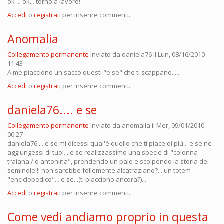
ok ... ok... torno a lavoro!
Accedi
o
registrati
per inserire commenti.
Anomalia
Collegamento permanente
Inviato da
daniela76
il Lun, 08/16/2010 -
11:43
A me piacciono un sacco questi "e se" che ti scappano.....
Accedi
o
registrati
per inserire commenti.
daniela76.... e se
Collegamento permanente
Inviato da
anomalia
il Mer, 09/01/2010 -
00:27
daniela76.... e se mi dicessi qual'è quello che ti piace di più... e se ne
aggiungessi di tuoi... e se realizzassimo una specie di "colonna
traiana / o antonina", prendendo un palo e scolpendo la storia dei
seminole!!! non sarebbe follemente alcatraziano?... un totem
"enciclopedico"... e se...(ti piacciono ancora?)...
Accedi
o
registrati
per inserire commenti.
Come vedi andiamo proprio in questa