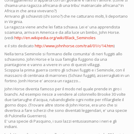
corteggiamento si apparta con un giovane e fanno l'amore. (come si
chiama una ragazza africana di una tribu' matriarcale africana? In
Africa in che area vivevano?)
Arrivano gli schiavisti (chi sono?) che ne catturano molti, li deportano
in Virginia.
La ragazza viene anche lei fatta schiava. Lei e' una apprendista
sciamana, arriva in America e da alla luce un bimbo, John Horse.
(vedi
http://en.wikipedia.org/wiki/Black_Seminoles
e il sito dedicato
http://www.johnhorse.com/trail/01/c/14.htm
)
Nella terra Seminole si formano delle comunita' di neri fuggiti allo
schiavismo. John Horse e la sua famiglia fuggono da una
piantagione e vanno a vivere in uno di questi villaggi.
Scoppia la prima guerra contro gli schiavi fuggiti e i Seminole, con il
massacro di centinaia di marrones (Schiavi fuggiti), asserragliati in un
fortino. Jonh Horse e' ancora un ragazzo...
John Horse diventa famoso per il modo nel quale prende in giro i
bianchi. Ad esempio riesce a vendere al colonnello Brooke 30 volte
due tartarughe d'acqua, rubandogliele ogni notte per rifilargliele il
giorno dopo. (Trovare altre storie di John Horse, era uno che si
divertiva a fare scherzi che sono diventati leggendari, e' una specie
di Pulcinella Guerriero).
E' una specie di Pasquino, i suoi lazzi entusiasmano i neri e gli
indiani.