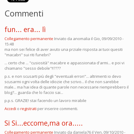
Commenti
fun... era... lì
Collegamento permanente
Inviato da
anomalia
il Gio, 09/09/2010 -
15:48
ma non sei felice di aver avuto una prziale risposta ai tuoi quesiti
"macabri" sui riti funebri?
... certo che ... "cusiosità" macabre e appassionata d'armi... e poi vi
chiamano "sesso debole"!!????
p.s. e non scusarti più degli "eventuali errori"... altrimenti io devo
scusarmi ogni volta delle idiozie che scrivo... il che non sarebbe
male... ma hai idea di quante parole non necessarie riempirebbero il
blog?... guarda che lo faccio sai...
p.p.s. GRAZIE! stai facendo un lavoro mirabile
Accedi
o
registrati
per inserire commenti.
Si Si...eccome,ma ora.....
Collegamento permanente
Inviato da
daniela76
il Ven, 09/10/2010 -