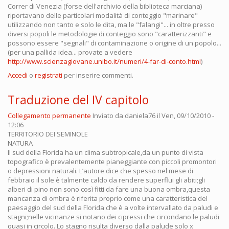
Correr di Venezia (forse dell'archivio della biblioteca marciana)
riportavano delle particolari modalità di conteggio "marinare"
utilizzando non tanto e solo le dita, ma le "falangi"... in oltre presso
diversi popoli le metodologie di conteggio sono "caratterizzanti" e
possono essere "segnali" di contaminazione o origine di un popolo...
(per una pallida idea... provate a vedere
http://www.scienzagiovane.unibo.it/numeri/4-far-di-conto.html
)
Accedi
o
registrati
per inserire commenti.
Traduzione del IV capitolo
Collegamento permanente
Inviato da
daniela76
il Ven, 09/10/2010 -
12:06
TERRITORIO DEI SEMINOLE
NATURA
Il sud della Florida ha un clima subtropicale,da un punto di vista
topografico è prevalentemente pianeggiante con piccoli promontori
o depressioni naturali. L’autore dice che spesso nel mese di
febbraio il sole è talmente caldo da rendere superflui gli abiti;gli
alberi di pino non sono così fitti da fare una buona ombra,questa
mancanza di ombra è riferita proprio come una caratteristica del
paesaggio del sud della Florida che è a volte intervallato da paludi e
stagni;nelle vicinanze si notano dei cipressi che circondano le paludi
quasi in circolo. Lo stagno risulta diverso dalla palude solo x