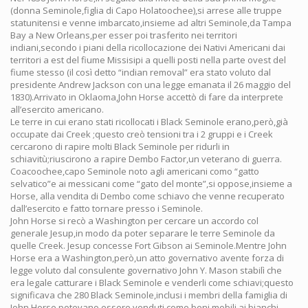
(donna Seminole,figlia di Capo Holatoochee),si arrese alle truppe
statunitensi e venne imbarcato,insieme ad altri Seminole,da Tampa
Bay a New Orleans,per esser poi trasferito nei territori
indiani,secondo i piani della ricollocazione dei Nativi Americani dai
territori a est del fiume Missisipi a quelli posti nella parte ovest del
fiume stesso (il così detto “indian removal” era stato voluto dal
presidente Andrew Jackson con una legge emanata il 26 maggio del
1830).Arrivato in Oklaoma,John Horse accettò di fare da interprete
all’esercito americano.
Le terre in cui erano stati ricollocati i Black Seminole erano,però,già
occupate dai Creek ;questo creò tensioni tra i 2 gruppi e i Creek
cercarono di rapire molti Black Seminole per ridurli in
schiavitù;riuscirono a rapire Dembo Factor,un veterano di guerra.
Coacoochee,capo Seminole noto agli americani como “gatto
selvatico”e ai messicani come “gato del monte”,si oppose,insieme a
Horse, alla vendita di Dembo come schiavo che venne recuperato
dall’esercito e fatto tornare presso i Seminole.
John Horse si recò a Washington per cercare un accordo col
generale Jesup,in modo da poter separare le terre Seminole da
quelle Creek. Jesup concesse Fort Gibson ai Seminole.Mentre John
Horse era a Washington,però,un atto governativo avente forza di
legge voluto dal consulente governativo John Y. Mason stabilì che
era legale catturare i Black Seminole e venderli come schiavi;questo
significava che 280 Black Seminole,inclusi i membri della famiglia di
John Horse,potevano essere venduti come beni mobili ai bianchi.