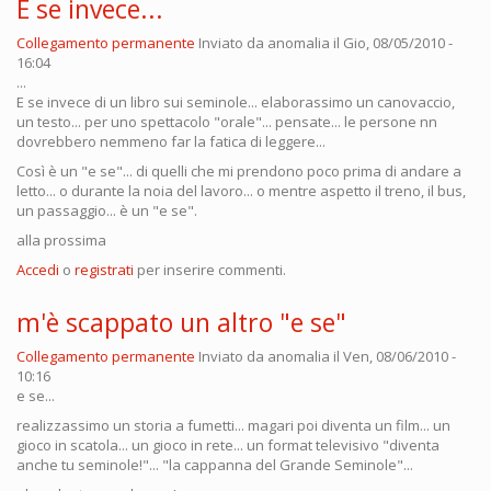
E se invece...
Collegamento permanente
Inviato da
anomalia
il Gio, 08/05/2010 -
16:04
...
E se invece di un libro sui seminole... elaborassimo un canovaccio,
un testo... per uno spettacolo "orale"... pensate... le persone nn
dovrebbero nemmeno far la fatica di leggere...
Così è un "e se"... di quelli che mi prendono poco prima di andare a
letto... o durante la noia del lavoro... o mentre aspetto il treno, il bus,
un passaggio... è un "e se".
alla prossima
Accedi
o
registrati
per inserire commenti.
m'è scappato un altro "e se"
Collegamento permanente
Inviato da
anomalia
il Ven, 08/06/2010 -
10:16
e se...
realizzassimo un storia a fumetti... magari poi diventa un film... un
gioco in scatola... un gioco in rete... un format televisivo "diventa
anche tu seminole!"... "la cappanna del Grande Seminole"...