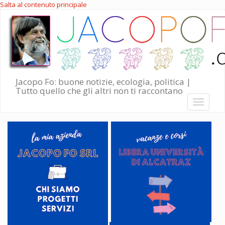
Salta al contenuto principale
Jacopo Fo: buone notizie, ecologia, politica |
Tutto quello che gli altri non ti raccontano
Toggle
navigati