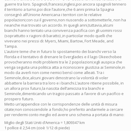
guerre tra loro. Spagnoli,francesi,inglesi,poi ancora spagnoli tennero
il territorio a turno,poi dice l’autore,che 6 anni prima la Spagna
consegnò all’Unione Americana i territori con le relative
popolazioni;con cui il governo,non riuscendo a sottometterle, non ha
neanche mai trovato un accordo. In quegli anni,tuttavia,alcuni
bianchi hanno tentato una convivenza pacifica con gli uomini rossi
(soprattutto x ragioni di baratto) ,in particolar modo quelli che
vivevano nei pressi di: Myers, Miami, Bartow, Fort Meade, and
Tampa.
L’autore teme che in futuro lo spostamento dei bianchi verso la
Florida e il tentativo di drenare le Everglades e il lago Okeechobee
provocheranno molti problemi tra le 2 popolazioni;egli auspica che
venga seguita una politica atta a riconoscere giustizia ai Seminole,in
modo da averli non come nemici bensì come alleati. Tra i
Seminole,dice,alcuni giovani dimostrano la volontà di voler
abbattere la barriera tra loro e i bianchi.L’autore ritiene possibile, in
un allora prox futuro,la nascita dell’amicizia tra bianchi e
Seminole,dimenticando un tragico passato a favore di un pacifico e
prospero futuro.
Metto un’appendice con le corrispondenze delle unità di misura
citate;non conoscendole a fondo,ho preferito andarmele a cercare
per rendermi conto meglio ed avere uno schema a portata di mano:
Miglio degli Stati Uniti d’America = 1,809347 km
1 pollice é 2,54 cm (cioè 1/12 di piede)