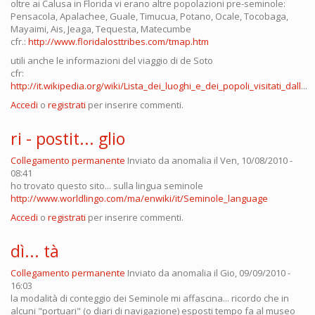
oltre ai Calusa in Florida vi erano altre popolazioni pre-seminole:
Pensacola, Apalachee, Guale, Timucua, Potano, Ocale, Tocobaga,
Mayaimi, Ais, Jeaga, Tequesta, Matecumbe
cfr.:
http://www.floridalosttribes.com/tmap.htm
utili anche le informazioni del viaggio di de Soto
cfr:
http://it.wikipedia.org/wiki/Lista_dei_luoghi_e_dei_popoli_visitati_dall
...
Accedi
o
registrati
per inserire commenti.
ri - postit... glio
Collegamento permanente
Inviato da
anomalia
il Ven, 10/08/2010 -
08:41
ho trovato questo sito... sulla lingua seminole
http://www.worldlingo.com/ma/enwiki/it/Seminole_language
Accedi
o
registrati
per inserire commenti.
dì... tà
Collegamento permanente
Inviato da
anomalia
il Gio, 09/09/2010 -
16:03
la modalità di conteggio dei Seminole mi affascina... ricordo che in
alcuni "portuari" (o diari di navigazione) esposti tempo fa al museo