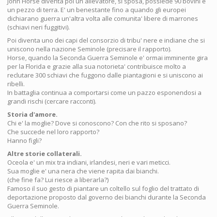
Jonh Horse diventa poi un allevatore, si sposa, possiede 90 bovini e
un pezzo di terra. E' un benestante fino a quando gli europei
dichiarano guerra un'altra volta alle comunita' libere di marrones
(schiavi neri fuggitivi).
Poi diventa uno dei capi del consorzio di tribu' nere e indiane che si
uniscono nella nazione Seminole (precisare il rapporto).
Horse, quando la Seconda Guerra Seminole e' ormai imminente gira
per la Florida e grazie alla sua notorieta' contribuisce molto a
reclutare 300 schiavi che fuggono dalle piantagioni e si uniscono ai
ribelli.
In battaglia continua a comportarsi come un pazzo esponendosi a
grandi rischi (cercare racconti).
Storia d'amore.
Chi e' la moglie? Dove si conoscono? Con che rito si sposano?
Che succede nel loro rapporto?
Hanno figli?
Altre storie collaterali.
Oceola e' un mix tra indiani, irlandesi, neri e vari meticci.
Sua moglie e' una nera che viene rapita dai bianchi.
(che fine fa? Lui riesce a liberarla?)
Famoso il suo gesto di piantare un coltello sul foglio del trattato di
deportazione proposto dal governo dei bianchi durante la Seconda
Guerra Seminole.