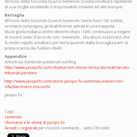
All'inizio della Seconda Guerra Seminole Oceola vendica il rapimento
di sua moglie uccidendo il responsabile insieme ad altri europei.
Battaglia
All'inizio della Seconda Guerra Seminole fanno fuori 102 soldati,
un'intera compagnia, probabilmente attirati in una trappola.
Ma la guida indiana anche decenni dopo i fatti, continuava a negare
di essere stato d'accordo con i Seminole... Ma alcuni osservano che
fu molto rapido a buttarsi per terra quando dalla boscaglia parti' la
prima scarica dei fucilieri ribelli.
Appendice
Articoli sui Seminole pubblicati sul blog
http://www.jacopofo.com/obama-neri-storia-censurata-matriarcato-
tribunali-perdono
http://www.jacopofo.com/storie-jacopo-fo-seminole-indiani-non-
si%20arresero-ora-ricchi
Jacopo Fo
Tags:
seminole
I Romanzi e le storie di Jacopo Fo
Accedi
o
registrati
per inserire commenti.
letto 230 volte