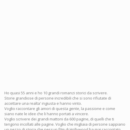
Ho quasi 55 anni e ho 10 grandi romanzi storici da scrivere.
Storie grandiose di persone incredibili che si sono rifiutate di
accettare una realta' ingiusta e hanno vinto.
Voglio raccontare gli amori di questa gente, la passione e come
siano nate le idee che li hanno portati a vincere.
Voglio scrivere dei grandi mattoni da 600 pagine, di quelli che ti
tengono incollati alle pagine. Voglio che migliaia di persone sappiano
un pezzo di storia che nessun film di Hollywood ha mai raccontato.