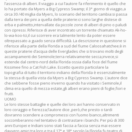
l’assenza di alberi. Il viaggio a cui l’autore fa riferimento è quello che
lo ha portato da Myers a Big Cypress Swamp; il 3° giorno di viaggio,a
circa 30 /40 miglia da Myers, lo scenario del territorio cambia:si passa
dalla terra dei pini a quella delle praterie:ci sono larghe distese di
erba e palmetto,intervallate da piccole zone di alberi di pino o paludi
con cipressi. Riferisce di aver incontrato un torrente chiamato Ak-ho-
lo-wa-koo-tci,il cui scorrere era talmente lento da poter essere
oltrepassato a guado senza difficoltà. La descrizione in questione si
riferisce alla parte della Florida a sud del fiume Caloosahatchee;è in
queste praterie d’acqua delle Everglades che si trovano molti degli
accampamenti dei Seminole;terra relativamente secca,invece,si
estende dal centro-nord della Florida ossia dalla foce del fiume
Kissimee fino a Cat Fish Lake. Eccetto questo particolare la
topografia di tutto il territorio indiano della Florida è essenzialmente
la stessa di quella vista da Myers a Big Cypress Swamp. L’autore dice
che sebbene fosse pieno inverno quando ha visitato i Seminole,il
clima era quello di mezza estate,gli alberi erano pieni di foglie,fiori e
frutti.
UOMO
Le loro stesse battaglie e quelle dei loro avi hanno conservato in
loro coraggio e fierezza;l’autore dice ,però,che presto o tardi
dovranno scendere a compromessi con l’uomo bianco,altrimenti
soccomberanno nel tentativo di contrastare i bianchi. Per più di 300
anni Europei e Indiani sono stati faccia a faccia senza mai essere
davvero amici tra loro e tra il 17° e 18° secolo la Florida fu teatro di