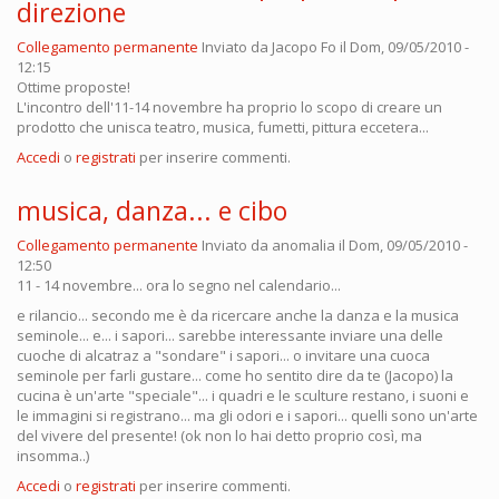
direzione
Collegamento permanente
Inviato da
Jacopo Fo
il Dom, 09/05/2010 -
12:15
Ottime proposte!
L'incontro dell'11-14 novembre ha proprio lo scopo di creare un
prodotto che unisca teatro, musica, fumetti, pittura eccetera...
Accedi
o
registrati
per inserire commenti.
musica, danza... e cibo
Collegamento permanente
Inviato da
anomalia
il Dom, 09/05/2010 -
12:50
11 - 14 novembre... ora lo segno nel calendario...
e rilancio... secondo me è da ricercare anche la danza e la musica
seminole... e... i sapori... sarebbe interessante inviare una delle
cuoche di alcatraz a "sondare" i sapori... o invitare una cuoca
seminole per farli gustare... come ho sentito dire da te (Jacopo) la
cucina è un'arte "speciale"... i quadri e le sculture restano, i suoni e
le immagini si registrano... ma gli odori e i sapori... quelli sono un'arte
del vivere del presente! (ok non lo hai detto proprio così, ma
insomma..)
Accedi
o
registrati
per inserire commenti.