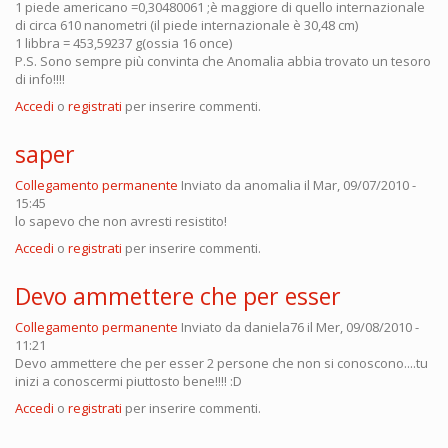
1 piede americano =0,30480061 ;è maggiore di quello internazionale
di circa 610 nanometri (il piede internazionale è 30,48 cm)
1 libbra = 453,59237 g(ossia 16 once)
P.S. Sono sempre più convinta che Anomalia abbia trovato un tesoro
di info!!!!
Accedi
o
registrati
per inserire commenti.
saper
Collegamento permanente
Inviato da
anomalia
il Mar, 09/07/2010 -
15:45
lo sapevo che non avresti resistito!
Accedi
o
registrati
per inserire commenti.
Devo ammettere che per esser
Collegamento permanente
Inviato da
daniela76
il Mer, 09/08/2010 -
11:21
Devo ammettere che per esser 2 persone che non si conoscono....tu
inizi a conoscermi piuttosto bene!!!! :D
Accedi
o
registrati
per inserire commenti.