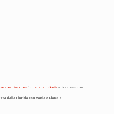
live streaming video
from
alcatrazindiretta
at livestream.com
tta dalla Florida con Vania e Claudia