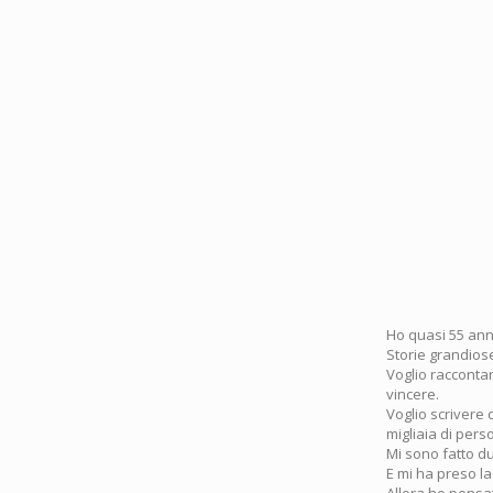
Ho quasi 55 anni
Storie grandiose
Voglio raccontar
vincere.
Voglio scrivere 
migliaia di per
Mi sono fatto du
E mi ha preso la