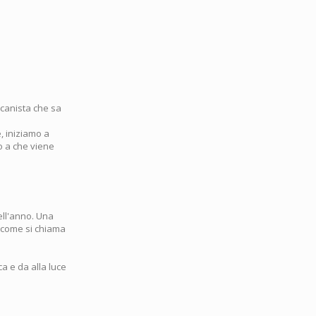
icanista che sa
, iniziamo a
no a che viene
ell'anno. Una
 (come si chiama
a e da alla luce