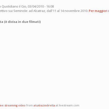
o Quotidiano
il Gio, 03/04/2010 - 16:08
ettivo sui Seminole: ad Alcatraz, dall'11 al 14 novembre 2010.
Per maggiori 
 (è divisa in due filmati)
live streaming video
from
alcatrazindiretta
at livestream.com