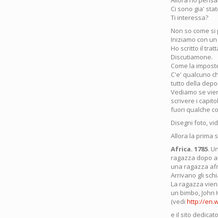
Allora ho pensa
Ci sono gia' sta
Ti interessa?
Non so come si 
Iniziamo con un
Ho scritto il tra
Discutiamone.
Come la imposte
C'e' qualcuno ch
tutto della depo
Vediamo se viene
scrivere i capito
fuori qualche c
Disegni foto, vi
Allora la prima s
Africa. 1785
. U
ragazza dopo al
una ragazza afri
Arrivano gli schi
La ragazza viene
un bimbo, John 
(vedi
http://en.
e il sito dedicat