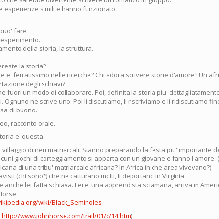
to che sarebbe divertente scrivere un romanzo in gruppo.
te esperienze simili e hanno funzionato.
puo' fare.
 esperimento.
ttamento della storia, la struttura.
reste la storia?
e e' ferratissimo nelle ricerche? Chi adora scrivere storie d'amore? Un afr
rtazione degli schiavi?
 fuori un modo di collaborare. Poi, definita la storia piu' dettagliatamente
li. Ognuno ne scrive uno. Poi li discutiamo, li riscriviamo e li ridiscutiamo fi
osa di buono.
deo, racconto orale.
toria e' questa.
n villaggio di neri matriarcali. Stanno preparando la festa piu' importante d
cuni giochi di corteggiamento si apparta con un giovane e fanno l'amore.
cana di una tribu' matriarcale africana? In Africa in che area vivevano?)
avisti (chi sono?) che ne catturano molti, li deportano in Virginia.
 anche lei fatta schiava. Lei e' una apprendista sciamana, arriva in Americ
Horse.
wikipedia.org/wiki/Black_Seminoles
o
http://www.johnhorse.com/trail/01/c/14.htm
)