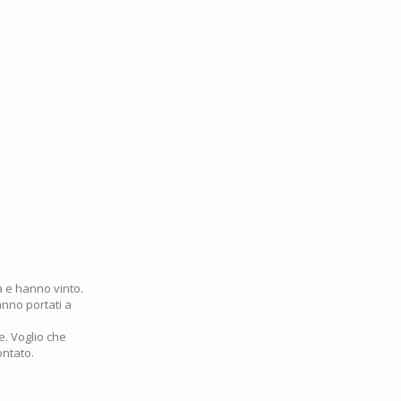
ta e hanno vinto.
anno portati a
e. Voglio che
ontato.