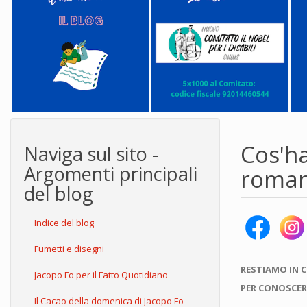
Cos'ha
Naviga sul sito -
Argomenti principali
roman
del blog
Indice del blog
Fumetti e disegni
RESTIAMO IN 
Jacopo Fo per il Fatto Quotidiano
PER CONOSCER
Il Cacao della domenica di Jacopo Fo