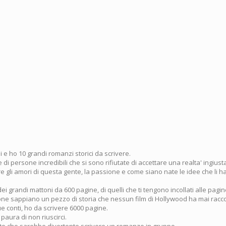
 e ho 10 grandi romanzi storici da scrivere.
 di persone incredibili che si sono rifiutate di accettare una realta' ingius
e gli amori di questa gente, la passione e come siano nate le idee che li h
dei grandi mattoni da 600 pagine, di quelli che ti tengono incollati alle pagin
sone sappiano un pezzo di storia che nessun film di Hollywood ha mai racc
e conti, ho da scrivere 6000 pagine.
 paura di non riuscirci.