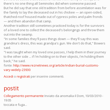
there's no one thing all Seminoles did when someone passed.
But he did say that one old tradition from before assimilation was for
the family to lay the deceased out in his chickee — an open-sided,
thatched-roof housed made out of cypress poles and palm fronds
— and then abandon that camp.
Another tradition still sometimes practiced today is for the survivors
of a loved one to collect the deceased's belongings and throw them
out into the swamp.
"In some families they'll pass things down — they'll say this was
grandma's dress, this was grandpa's gun. We don't do that," Bowers
said.
"I was taught when my loved one passes, I help them in their journey
to the other side ... if I'm holding on to their objects, I'm holding them
back," he said.
fonte:
http://www.reznetnews.org/article/indian-burial-customs-
vary-widely-23930
Accedi
o
registrati
per inserire commenti.
postit
Collegamento permanente
Inviato da
anomalia
il Dom, 10/03/2010 -
19:05
toccata e fuga...