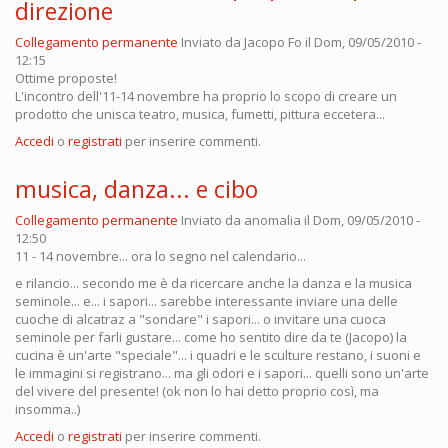
direzione
Collegamento permanente
Inviato da
Jacopo Fo
il Dom, 09/05/2010 -
12:15
Ottime proposte!
L'incontro dell'11-14 novembre ha proprio lo scopo di creare un
prodotto che unisca teatro, musica, fumetti, pittura eccetera...
Accedi
o
registrati
per inserire commenti.
musica, danza... e cibo
Collegamento permanente
Inviato da
anomalia
il Dom, 09/05/2010 -
12:50
11 - 14 novembre... ora lo segno nel calendario...
e rilancio... secondo me è da ricercare anche la danza e la musica
seminole... e... i sapori... sarebbe interessante inviare una delle
cuoche di alcatraz a "sondare" i sapori... o invitare una cuoca
seminole per farli gustare... come ho sentito dire da te (Jacopo) la
cucina è un'arte "speciale"... i quadri e le sculture restano, i suoni e
le immagini si registrano... ma gli odori e i sapori... quelli sono un'arte
del vivere del presente! (ok non lo hai detto proprio così, ma
insomma..)
Accedi
o
registrati
per inserire commenti.