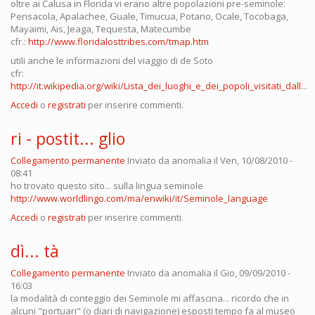
oltre ai Calusa in Florida vi erano altre popolazioni pre-seminole:
Pensacola, Apalachee, Guale, Timucua, Potano, Ocale, Tocobaga,
Mayaimi, Ais, Jeaga, Tequesta, Matecumbe
cfr.:
http://www.floridalosttribes.com/tmap.htm
utili anche le informazioni del viaggio di de Soto
cfr:
http://it.wikipedia.org/wiki/Lista_dei_luoghi_e_dei_popoli_visitati_dall
...
Accedi
o
registrati
per inserire commenti.
ri - postit... glio
Collegamento permanente
Inviato da
anomalia
il Ven, 10/08/2010 -
08:41
ho trovato questo sito... sulla lingua seminole
http://www.worldlingo.com/ma/enwiki/it/Seminole_language
Accedi
o
registrati
per inserire commenti.
dì... tà
Collegamento permanente
Inviato da
anomalia
il Gio, 09/09/2010 -
16:03
la modalità di conteggio dei Seminole mi affascina... ricordo che in
alcuni "portuari" (o diari di navigazione) esposti tempo fa al museo