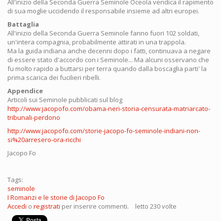
All'inizio della Seconda Guerra Seminole Oceola vendica il rapimento
di sua moglie uccidendo il responsabile insieme ad altri europei.
Battaglia
All'inizio della Seconda Guerra Seminole fanno fuori 102 soldati,
un'intera compagnia, probabilmente attirati in una trappola.
Ma la guida indiana anche decenni dopo i fatti, continuava a negare
di essere stato d'accordo con i Seminole... Ma alcuni osservano che
fu molto rapido a buttarsi per terra quando dalla boscaglia parti' la
prima scarica dei fucilieri ribelli.
Appendice
Articoli sui Seminole pubblicati sul blog
http://www.jacopofo.com/obama-neri-storia-censurata-matriarcato-
tribunali-perdono
http://www.jacopofo.com/storie-jacopo-fo-seminole-indiani-non-
si%20arresero-ora-ricchi
Jacopo Fo
Tags:
seminole
I Romanzi e le storie di Jacopo Fo
Accedi
o
registrati
per inserire commenti.
letto 230 volte