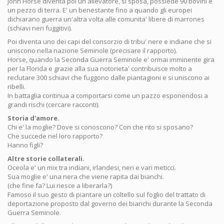
Jonh Horse diventa poi un allevatore, si sposa, possiede 90 bovini e
un pezzo di terra. E' un benestante fino a quando gli europei
dichiarano guerra un'altra volta alle comunita' libere di marrones
(schiavi neri fuggitivi).
Poi diventa uno dei capi del consorzio di tribu' nere e indiane che si
uniscono nella nazione Seminole (precisare il rapporto).
Horse, quando la Seconda Guerra Seminole e' ormai imminente gira
per la Florida e grazie alla sua notorieta' contribuisce molto a
reclutare 300 schiavi che fuggono dalle piantagioni e si uniscono ai
ribelli.
In battaglia continua a comportarsi come un pazzo esponendosi a
grandi rischi (cercare racconti).
Storia d'amore.
Chi e' la moglie? Dove si conoscono? Con che rito si sposano?
Che succede nel loro rapporto?
Hanno figli?
Altre storie collaterali.
Oceola e' un mix tra indiani, irlandesi, neri e vari meticci.
Sua moglie e' una nera che viene rapita dai bianchi.
(che fine fa? Lui riesce a liberarla?)
Famoso il suo gesto di piantare un coltello sul foglio del trattato di
deportazione proposto dal governo dei bianchi durante la Seconda
Guerra Seminole.