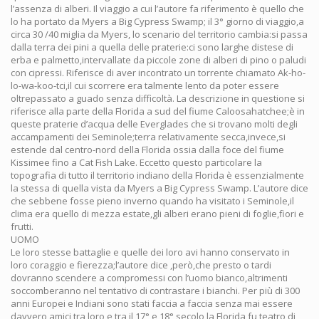
l’assenza di alberi. Il viaggio a cui l’autore fa riferimento è quello che
lo ha portato da Myers a Big Cypress Swamp; il 3° giorno di viaggio,a
circa 30 /40 miglia da Myers, lo scenario del territorio cambia:si passa
dalla terra dei pini a quella delle praterie:ci sono larghe distese di
erba e palmetto,intervallate da piccole zone di alberi di pino o paludi
con cipressi. Riferisce di aver incontrato un torrente chiamato Ak-ho-
lo-wa-koo-tci,il cui scorrere era talmente lento da poter essere
oltrepassato a guado senza difficoltà. La descrizione in questione si
riferisce alla parte della Florida a sud del fiume Caloosahatchee;è in
queste praterie d’acqua delle Everglades che si trovano molti degli
accampamenti dei Seminole;terra relativamente secca,invece,si
estende dal centro-nord della Florida ossia dalla foce del fiume
Kissimee fino a Cat Fish Lake. Eccetto questo particolare la
topografia di tutto il territorio indiano della Florida è essenzialmente
la stessa di quella vista da Myers a Big Cypress Swamp. L’autore dice
che sebbene fosse pieno inverno quando ha visitato i Seminole,il
clima era quello di mezza estate,gli alberi erano pieni di foglie,fiori e
frutti.
UOMO
Le loro stesse battaglie e quelle dei loro avi hanno conservato in
loro coraggio e fierezza;l’autore dice ,però,che presto o tardi
dovranno scendere a compromessi con l’uomo bianco,altrimenti
soccomberanno nel tentativo di contrastare i bianchi. Per più di 300
anni Europei e Indiani sono stati faccia a faccia senza mai essere
davvero amici tra loro e tra il 17° e 18° secolo la Florida fu teatro di