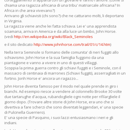
corteggiamento si apparta con un giovane e fanno l'amore. (come si
chiama una ragazza africana di una tribu' matriarcale africana? In
Africa in che area vivevano?)
Arrivano gli schiavisti (chi sono?) che ne catturano molti, li deportano
in Virginia.
La ragazza viene anche lei fatta schiava. Lei e' una apprendista
sciamana, arriva in America e da alla luce un bimbo, John Horse.
(vedi
http://en.wikipedia.org/wiki/Black_Seminoles
e il sito dedicato
http://www.johnhorse.com/trail/01/c/14.htm
)
Nella terra Seminole si formano delle comunita' di neri fuggiti allo
schiavismo. John Horse e la sua famiglia fuggono da una
piantagione e vanno a vivere in uno di questi villaggi.
Scoppia la prima guerra contro gli schiavi fuggiti e i Seminole, con il
massacro di centinaia di marrones (Schiavi fuggiti), asserragliati in un
fortino. Jonh Horse e' ancora un ragazzo...
John Horse diventa famoso per il modo nel quale prende in giro i
bianchi. Ad esempio riesce a vendere al colonnello Brooke 30 volte
due tartarughe d'acqua, rubandogliele ogni notte per rifilargliele il
giorno dopo. (Trovare altre storie di John Horse, era uno che si
divertiva a fare scherzi che sono diventati leggendari, e' una specie
di Pulcinella Guerriero).
E' una specie di Pasquino, i suoi lazzi entusiasmano i neri e gli
indiani.