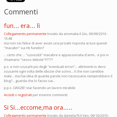
Commenti
fun... era... lì
Collegamento permanente
Inviato da
anomalia
il Gio, 09/09/2010 -
15:48
ma non sei felice di aver avuto una prziale risposta ai tuoi quesiti
"macabri" sui riti funebri?
... certo che ... "cusiosità" macabre e appassionata d'armi... e poi vi
chiamano "sesso debole"!!????
p.s. e non scusarti più degli "eventuali errori"... altrimenti io devo
scusarmi ogni volta delle idiozie che scrivo... il che non sarebbe
male... ma hai idea di quante parole non necessarie riempirebbero il
blog?... guarda che lo faccio sai...
p.p.s. GRAZIE! stai facendo un lavoro mirabile
Accedi
o
registrati
per inserire commenti.
Si Si...eccome,ma ora.....
Collegamento permanente
Inviato da
daniela76
il Ven, 09/10/2010 -