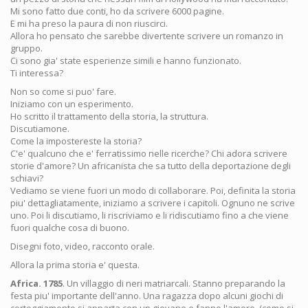
Mi sono fatto due conti, ho da scrivere 6000 pagine.
E mi ha preso la paura di non riuscirci.
Allora ho pensato che sarebbe divertente scrivere un romanzo in
gruppo.
Ci sono gia' state esperienze simili e hanno funzionato.
Ti interessa?
Non so come si puo' fare.
Iniziamo con un esperimento.
Ho scritto il trattamento della storia, la struttura.
Discutiamone.
Come la impostereste la storia?
C'e' qualcuno che e' ferratissimo nelle ricerche? Chi adora scrivere
storie d'amore? Un africanista che sa tutto della deportazione degli
schiavi?
Vediamo se viene fuori un modo di collaborare. Poi, definita la storia
piu' dettagliatamente, iniziamo a scrivere i capitoli. Ognuno ne scrive
uno. Poi li discutiamo, li riscriviamo e li ridiscutiamo fino a che viene
fuori qualche cosa di buono.
Disegni foto, video, racconto orale.
Allora la prima storia e' questa.
Africa. 1785
. Un villaggio di neri matriarcali. Stanno preparando la
festa piu' importante dell'anno. Una ragazza dopo alcuni giochi di