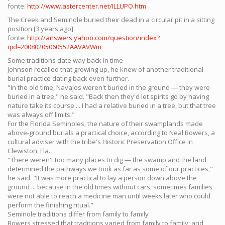
fonte:
http://www.astercenter.net/ILLUPO.htm
The Creek and Seminole buried their dead in a circular pit in a sitting
position [3 years ago]
fonte:
http://answers.yahoo.com/question/index?
qid=20080205060552AAVAVWm
Some traditions date way back in time
Johnson recalled that growing up, he knew of another traditional
burial practice dating back even further.
"In the old time, Navajos weren't buried in the ground — they were
buried in a tree," he said. "Back then they'd let spirits go by having
nature take its course ... I had a relative buried in a tree, but that tree
was always off limits."
For the Florida Seminoles, the nature of their swamplands made
above-ground burials a practical choice, according to Neal Bowers, a
cultural adviser with the tribe's Historic Preservation Office in
Clewiston, Fla.
"There weren't too many places to dig — the swamp and the land
determined the pathways we took as far as some of our practices,"
he said. "It was more practical to lay a person down above the
ground ... because in the old times without cars, sometimes families
were not able to reach a medicine man until weeks later who could
perform the finishing ritual."
Seminole traditions differ from family to family
Bowers stressed that traditions varied from family to family, and