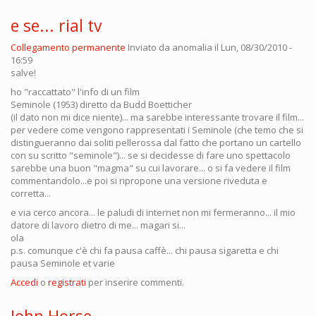
e se... rial tv
Collegamento permanente
Inviato da
anomalia
il Lun, 08/30/2010 -
16:59
salve!
ho "raccattato" l'info di un film
Seminole (1953) diretto da Budd Boetticher
(il dato non mi dice niente)... ma sarebbe interessante trovare il film...
per vedere come vengono rappresentati i Seminole (che temo che si
distingueranno dai soliti pellerossa dal fatto che portano un cartello
con su scritto "seminole")... se si decidesse di fare uno spettacolo
sarebbe una buon "magma" su cui lavorare... o si fa vedere il film
commentandolo...e poi si ripropone una versione riveduta e
corretta...
e via cerco ancora... le paludi di internet non mi fermeranno... il mio
datore di lavoro dietro di me... magari si...
ola
p.s. comunque c'è chi fa pausa caffè... chi pausa sigaretta e chi
pausa Seminole et varie
Accedi
o
registrati
per inserire commenti.