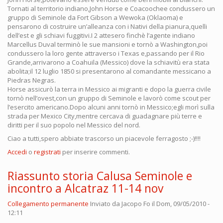
Tornati al territorio indiano,John Horse e Coacoochee condussero un
gruppo di Seminole da Fort Gibson a Wewoka (Oklaoma) e
pensarono di costruire un’alleanza con i Nativi della pianura,quelli
dell’est e gli schiavi fuggitivi.I 2 attesero finchè l’agente indiano
Marcellus Duval terminò le sue mansioni e tornò a Washington,poi
condussero la loro gente attraverso i Texas e,passando per il Rio
Grande,arrivarono a Coahuila (Messico) dove la schiavitù era stata
abolita;il 12 luglio 1850 si presentarono al comandante messicano a
Piedras Negras.
Horse assicurò la terra in Messico ai migranti e dopo la guerra civile
tornò nell’ovest,con un gruppo di Seminole e lavorò come scout per
l’esercito americano.Dopo alcuni anni tornò in Messico;egli morì sulla
strada per Mexico City,mentre cercava di guadagnare più terre e
diritti per il suo popolo nel Messico del nord.
Ciao a tutti,spero abbiate trascorso un piacevole ferragosto ;-)!!!!
Accedi
o
registrati
per inserire commenti.
Riassunto storia Calusa Seminole e
incontro a Alcatraz 11-14 nov
Collegamento permanente
Inviato da
Jacopo Fo
il Dom, 09/05/2010 -
12:11