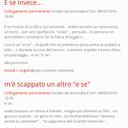
E se invece...
Collegamento permanente
Inviato da
anomalia
il Gio, 08/05/2010 -
16:04
...
E se invece di un libro sui seminole... elaborassimo un canovaccio,
un testo... per uno spettacolo "orale"... pensate... le persone nn
dovrebbero nemmeno far la fatica di leggere...
Così è un "e se"... di quelli che mi prendono poco prima di andare a
letto... o durante la noia del lavoro... o mentre aspetto il treno, il bus,
un passaggio... è un "e se".
alla prossima
Accedi
o
registrati
per inserire commenti.
m'è scappato un altro "e se"
Collegamento permanente
Inviato da
anomalia
il Ven, 08/06/2010 -
10:16
e se...
realizzassimo un storia a fumetti... magari poi diventa un film... un
gioco in scatola... un gioco in rete... un format televisivo "diventa
anche tu seminole!"... "la cappanna del Grande Seminole"...