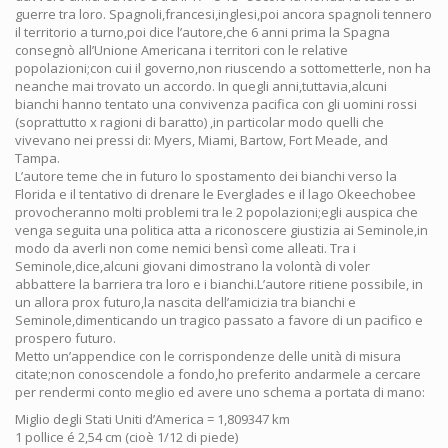
guerre tra loro. Spagnoli,francesi,inglesi,poi ancora spagnoli tennero
il territorio a turno,poi dice l’autore,che 6 anni prima la Spagna
consegnò all’Unione Americana i territori con le relative
popolazioni;con cui il governo,non riuscendo a sottometterle, non ha
neanche mai trovato un accordo. In quegli anni,tuttavia,alcuni
bianchi hanno tentato una convivenza pacifica con gli uomini rossi
(soprattutto x ragioni di baratto) ,in particolar modo quelli che
vivevano nei pressi di: Myers, Miami, Bartow, Fort Meade, and
Tampa.
L’autore teme che in futuro lo spostamento dei bianchi verso la
Florida e il tentativo di drenare le Everglades e il lago Okeechobee
provocheranno molti problemi tra le 2 popolazioni;egli auspica che
venga seguita una politica atta a riconoscere giustizia ai Seminole,in
modo da averli non come nemici bensì come alleati. Tra i
Seminole,dice,alcuni giovani dimostrano la volontà di voler
abbattere la barriera tra loro e i bianchi.L’autore ritiene possibile, in
un allora prox futuro,la nascita dell’amicizia tra bianchi e
Seminole,dimenticando un tragico passato a favore di un pacifico e
prospero futuro.
Metto un’appendice con le corrispondenze delle unità di misura
citate;non conoscendole a fondo,ho preferito andarmele a cercare
per rendermi conto meglio ed avere uno schema a portata di mano:
Miglio degli Stati Uniti d’America = 1,809347 km
1 pollice é 2,54 cm (cioè 1/12 di piede)