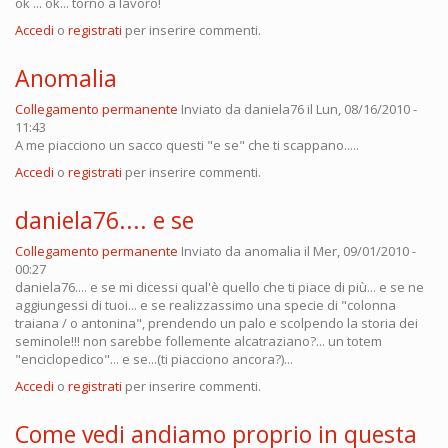
ok ... ok... torno a lavoro!
Accedi
o
registrati
per inserire commenti.
Anomalia
Collegamento permanente
Inviato da
daniela76
il Lun, 08/16/2010 -
11:43
A me piacciono un sacco questi "e se" che ti scappano.....
Accedi
o
registrati
per inserire commenti.
daniela76.... e se
Collegamento permanente
Inviato da
anomalia
il Mer, 09/01/2010 -
00:27
daniela76.... e se mi dicessi qual'è quello che ti piace di più... e se ne
aggiungessi di tuoi... e se realizzassimo una specie di "colonna
traiana / o antonina", prendendo un palo e scolpendo la storia dei
seminole!!! non sarebbe follemente alcatraziano?... un totem
"enciclopedico"... e se...(ti piacciono ancora?)...
Accedi
o
registrati
per inserire commenti.
Come vedi andiamo proprio in questa