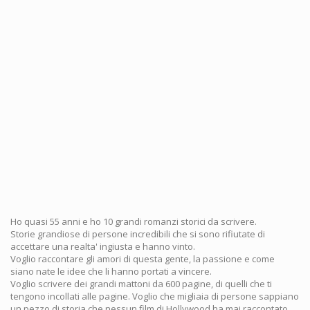
Ho quasi 55 anni e ho 10 grandi romanzi storici da scrivere.
Storie grandiose di persone incredibili che si sono rifiutate di
accettare una realta' ingiusta e hanno vinto.
Voglio raccontare gli amori di questa gente, la passione e come
siano nate le idee che li hanno portati a vincere.
Voglio scrivere dei grandi mattoni da 600 pagine, di quelli che ti
tengono incollati alle pagine. Voglio che migliaia di persone sappiano
un pezzo di storia che nessun film di Hollywood ha mai raccontato.