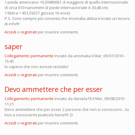
1 piede americano =0,30480061 ;è maggiore di quello internazionale
di circa 610 nanometri (il piede internazionale è 30,48 cm)
1 libbra = 453,59237 g(ossia 16 once)
P.S. Sono sempre più convinta che Anomalia abbia trovato un tesoro
di info!!!!
Accedi
o
registrati
per inserire commenti.
saper
Collegamento permanente
Inviato da
anomalia
il Mar, 09/07/2010 -
15:45
lo sapevo che non avresti resistito!
Accedi
o
registrati
per inserire commenti.
Devo ammettere che per esser
Collegamento permanente
Inviato da
daniela76
il Mer, 09/08/2010 -
11:21
Devo ammettere che per esser 2 persone che non si conoscono....tu
inizi a conoscermi piuttosto bene!!!! :D
Accedi
o
registrati
per inserire commenti.