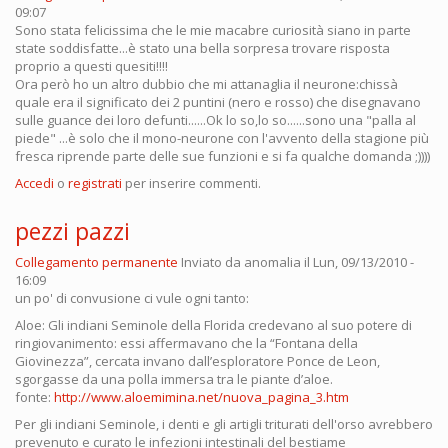
09:07
Sono stata felicissima che le mie macabre curiosità siano in parte
state soddisfatte...è stato una bella sorpresa trovare risposta
proprio a questi quesiti!!!!
Ora però ho un altro dubbio che mi attanaglia il neurone:chissà
quale era il significato dei 2 puntini (nero e rosso) che disegnavano
sulle guance dei loro defunti......Ok lo so,lo so......sono una "palla al
piede" ...è solo che il mono-neurone con l'avvento della stagione più
fresca riprende parte delle sue funzioni e si fa qualche domanda ;))))
Accedi
o
registrati
per inserire commenti.
pezzi pazzi
Collegamento permanente
Inviato da
anomalia
il Lun, 09/13/2010 -
16:09
un po' di convusione ci vule ogni tanto:
Aloe: Gli indiani Seminole della Florida credevano al suo potere di
ringiovanimento: essi affermavano che la “Fontana della
Giovinezza”, cercata invano dall’esploratore Ponce de Leon,
sgorgasse da una polla immersa tra le piante d’aloe.
fonte:
http://www.aloemimina.net/nuova_pagina_3.htm
Per gli indiani Seminole, i denti e gli artigli triturati dell'orso avrebbero
prevenuto e curato le infezioni intestinali del bestiame