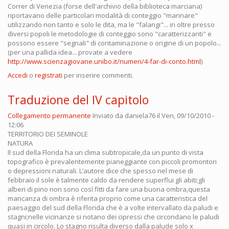
Correr di Venezia (forse dell'archivio della biblioteca marciana)
riportavano delle particolari modalità di conteggio "marinare"
utilizzando non tanto e solo le dita, ma le "falangi"... in oltre presso
diversi popoli le metodologie di conteggio sono "caratterizzanti" e
possono essere "segnali" di contaminazione o origine di un popolo...
(per una pallida idea... provate a vedere
http://www.scienzagiovane.unibo.it/numeri/4-far-di-conto.html
)
Accedi
o
registrati
per inserire commenti.
Traduzione del IV capitolo
Collegamento permanente
Inviato da
daniela76
il Ven, 09/10/2010 -
12:06
TERRITORIO DEI SEMINOLE
NATURA
Il sud della Florida ha un clima subtropicale,da un punto di vista
topografico è prevalentemente pianeggiante con piccoli promontori
o depressioni naturali. L’autore dice che spesso nel mese di
febbraio il sole è talmente caldo da rendere superflui gli abiti;gli
alberi di pino non sono così fitti da fare una buona ombra,questa
mancanza di ombra è riferita proprio come una caratteristica del
paesaggio del sud della Florida che è a volte intervallato da paludi e
stagni;nelle vicinanze si notano dei cipressi che circondano le paludi
quasi in circolo. Lo stagno risulta diverso dalla palude solo x