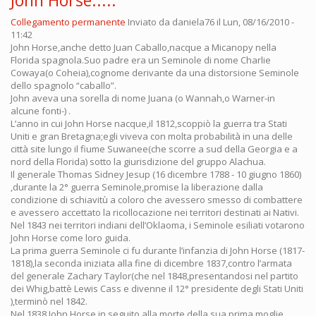
John Horse.....
Collegamento permanente
Inviato da
daniela76
il Lun, 08/16/2010 -
11:42
John Horse,anche detto Juan Caballo,nacque a Micanopy nella
Florida spagnola.Suo padre era un Seminole di nome Charlie
Cowaya(o Coheia),cognome derivante da una distorsione Seminole
dello spagnolo “caballo”.
John aveva una sorella di nome Juana (o Wannah,o Warner-in
alcune fonti-) .
L’anno in cui John Horse nacque,il 1812,scoppiò la guerra tra Stati
Uniti e gran Bretagna;egli viveva con molta probabilità in una delle
città site lungo il fiume Suwanee(che scorre a sud della Georgia e a
nord della Florida) sotto la giurisdizione del gruppo Alachua.
Il generale Thomas Sidney Jesup (16 dicembre 1788 - 10 giugno 1860)
,durante la 2° guerra Seminole,promise la liberazione dalla
condizione di schiavitù a coloro che avessero smesso di combattere
e avessero accettato la ricollocazione nei territori destinati ai Nativi.
Nel 1843 nei territori indiani dell’Oklaoma, i Seminole esiliati votarono
John Horse come loro guida.
La prima guerra Seminole ci fu durante l’infanzia di John Horse (1817-
1818),la seconda iniziata alla fine di dicembre 1837,contro l’armata
del generale Zachary Taylor(che nel 1848,presentandosi nel partito
dei Whig,battè Lewis Cass e divenne il 12° presidente degli Stati Uniti
),terminò nel 1842.
Nel 1838 John Horse,in seguito alla morte della sua prima moglie