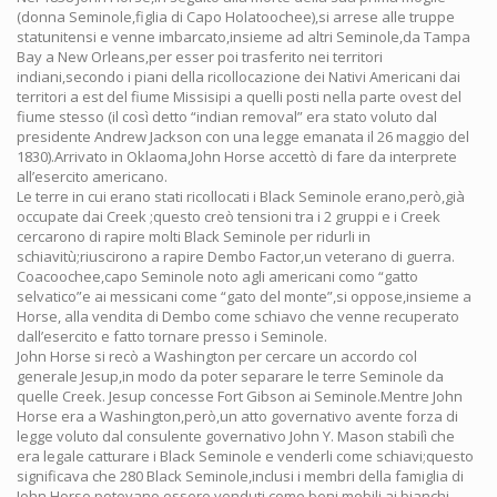
(donna Seminole,figlia di Capo Holatoochee),si arrese alle truppe
statunitensi e venne imbarcato,insieme ad altri Seminole,da Tampa
Bay a New Orleans,per esser poi trasferito nei territori
indiani,secondo i piani della ricollocazione dei Nativi Americani dai
territori a est del fiume Missisipi a quelli posti nella parte ovest del
fiume stesso (il così detto “indian removal” era stato voluto dal
presidente Andrew Jackson con una legge emanata il 26 maggio del
1830).Arrivato in Oklaoma,John Horse accettò di fare da interprete
all’esercito americano.
Le terre in cui erano stati ricollocati i Black Seminole erano,però,già
occupate dai Creek ;questo creò tensioni tra i 2 gruppi e i Creek
cercarono di rapire molti Black Seminole per ridurli in
schiavitù;riuscirono a rapire Dembo Factor,un veterano di guerra.
Coacoochee,capo Seminole noto agli americani como “gatto
selvatico”e ai messicani come “gato del monte”,si oppose,insieme a
Horse, alla vendita di Dembo come schiavo che venne recuperato
dall’esercito e fatto tornare presso i Seminole.
John Horse si recò a Washington per cercare un accordo col
generale Jesup,in modo da poter separare le terre Seminole da
quelle Creek. Jesup concesse Fort Gibson ai Seminole.Mentre John
Horse era a Washington,però,un atto governativo avente forza di
legge voluto dal consulente governativo John Y. Mason stabilì che
era legale catturare i Black Seminole e venderli come schiavi;questo
significava che 280 Black Seminole,inclusi i membri della famiglia di
John Horse,potevano essere venduti come beni mobili ai bianchi.