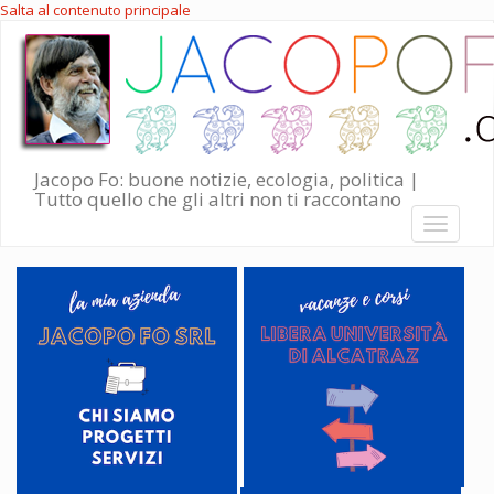
Salta al contenuto principale
Jacopo Fo: buone notizie, ecologia, politica |
Tutto quello che gli altri non ti raccontano
Toggle
navigati