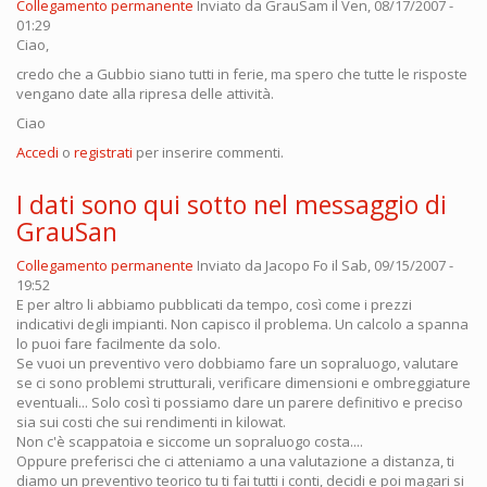
Collegamento permanente
Inviato da
GrauSam
il Ven, 08/17/2007 -
01:29
Ciao,
credo che a Gubbio siano tutti in ferie, ma spero che tutte le risposte
vengano date alla ripresa delle attività.
Ciao
Accedi
o
registrati
per inserire commenti.
I dati sono qui sotto nel messaggio di
GrauSan
Collegamento permanente
Inviato da
Jacopo Fo
il Sab, 09/15/2007 -
19:52
E per altro li abbiamo pubblicati da tempo, così come i prezzi
indicativi degli impianti. Non capisco il problema. Un calcolo a spanna
lo puoi fare facilmente da solo.
Se vuoi un preventivo vero dobbiamo fare un sopraluogo, valutare
se ci sono problemi strutturali, verificare dimensioni e ombreggiature
eventuali... Solo così ti possiamo dare un parere definitivo e preciso
sia sui costi che sui rendimenti in kilowat.
Non c'è scappatoia e siccome un sopraluogo costa....
Oppure preferisci che ci atteniamo a una valutazione a distanza, ti
diamo un preventivo teorico tu ti fai tutti i conti, decidi e poi magari si