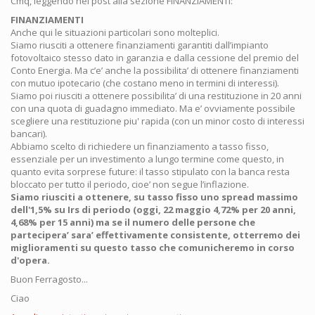
Cmq, leggendo nel post alla sezione FINANZIAMENTI:
FINANZIAMENTI
Anche qui le situazioni particolari sono molteplici.
Siamo riusciti a ottenere finanziamenti garantiti dall’impianto
fotovoltaico stesso dato in garanzia e dalla cessione del premio del
Conto Energia. Ma c’e’ anche la possibilita’ di ottenere finanziamenti
con mutuo ipotecario (che costano meno in termini di interessi).
Siamo poi riusciti a ottenere possibilita’ di una restituzione in 20 anni
con una quota di guadagno immediato. Ma e’ ovviamente possibile
scegliere una restituzione piu' rapida (con un minor costo di interessi
bancari).
Abbiamo scelto di richiedere un finanziamento a tasso fisso,
essenziale per un investimento a lungo termine come questo, in
quanto evita sorprese future: il tasso stipulato con la banca resta
bloccato per tutto il periodo, cioe’ non segue l’inflazione.
Siamo riusciti a ottenere, su tasso fisso uno spread massimo
dell'1,5% su Irs di periodo (oggi, 22 maggio 4,72% per 20 anni,
4,68% per 15 anni) ma se il numero delle persone che
partecipera’ sara’ effettivamente consistente, otterremo dei
miglioramenti su questo tasso che comunicheremo in corso
d'opera.
Buon Ferragosto...
Ciao