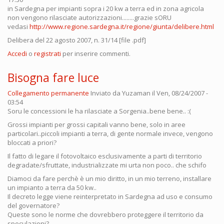
in Sardegna per impianti sopra i 20 kw a terra ed in zona agricola
non vengono rilasciate autorizzazioni........grazie sORU
vedasi
http://www.regione.sardegna.it/regione/giunta/delibere.html
Delibera del 22 agosto 2007, n. 31/14 [file .pdf]
Accedi
o
registrati
per inserire commenti.
Bisogna fare luce
Collegamento permanente
Inviato da
Yuzaman
il Ven, 08/24/2007 -
03:54
Soru le concessioni le ha rilasciate a Sorgenia..bene bene.. :(
Grossi impianti per grossi capitali vanno bene, solo in aree
particolari..piccoli impianti a terra, di gente normale invece, vengono
bloccati a priori?
Il fatto di legare il fotovoltaico esclusivamente a parti di territorio
degradate/sfruttate, industrializzate mi urta non poco.. che schifo
Diamoci da fare perchè è un mio diritto, in un mio terreno, installare
un impianto a terra da 50 kw..
Il decreto legge viene reinterpretato in Sardegna ad uso e consumo
del governatore?
Queste sono le norme che dovrebbero proteggere il territorio da
speculazioni?