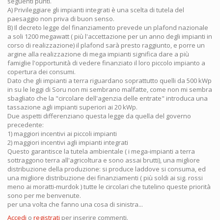
seguenti punti.
A) Privileggiare gli impianti integrati è una scelta di tutela del
paesaggio non priva di buon senso.
B) Il decreto legge del finanziamento prevede un plafond nazionale
a soli 1200 megawatt ( più l'accettazione per un anno degli impianti in
corso di realizzazione) il plafond sarà presto raggiunto, e porre un
argine alla realizzazione di mega impianti significa dare a più
famiglie l'opportunità di vedere finanziato il loro piccolo impianto a
copertura dei consumi.
Dato che gli impianti a terra riguardano soprattutto quelli da 500 kWp
in su le leggi di Soru non mi sembrano malfatte, come non mi sembra
sbagliato che la "circolare dell'agenzia delle entrate" introduca una
tassazione agli impianti superiori ai 20 kWp.
Due aspetti differenziano questa legge da quella del governo
precedente:
1) maggiori incentivi ai piccoli impianti
2) maggiori incentivi agli impianti integrati
Questo garantisce la tutela ambientale ( i mega-impianti a terra
sottraggono terra all'agricoltura e sono assai brutti), una migliore
distribuzione della produzione: si produce laddove si consuma, ed
una migliore distribuzione dei finanziamenti ( più soldi ai sig. rossi
meno ai moratti-murdok ) tutte le circolari che tutelino queste priorità
sono per me benvenute.
per una volta che fanno una cosa di sinistra...
Accedi
o
registrati
per inserire commenti.