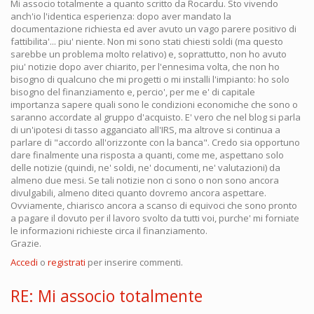
Mi associo totalmente a quanto scritto da Rocardu. Sto vivendo
anch'io l'identica esperienza: dopo aver mandato la
documentazione richiesta ed aver avuto un vago parere positivo di
fattibilita'... piu' niente. Non mi sono stati chiesti soldi (ma questo
sarebbe un problema molto relativo) e, soprattutto, non ho avuto
piu' notizie dopo aver chiarito, per l'ennesima volta, che non ho
bisogno di qualcuno che mi progetti o mi installi l'impianto: ho solo
bisogno del finanziamento e, percio', per me e' di capitale
importanza sapere quali sono le condizioni economiche che sono o
saranno accordate al gruppo d'acquisto. E' vero che nel blog si parla
di un'ipotesi di tasso agganciato all'IRS, ma altrove si continua a
parlare di "accordo all'orizzonte con la banca". Credo sia opportuno
dare finalmente una risposta a quanti, come me, aspettano solo
delle notizie (quindi, ne' soldi, ne' documenti, ne' valutazioni) da
almeno due mesi. Se tali notizie non ci sono o non sono ancora
divulgabili, almeno diteci quanto dovremo ancora aspettare.
Ovviamente, chiarisco ancora a scanso di equivoci che sono pronto
a pagare il dovuto per il lavoro svolto da tutti voi, purche' mi forniate
le informazioni richieste circa il finanziamento.
Grazie.
Accedi
o
registrati
per inserire commenti.
RE: Mi associo totalmente