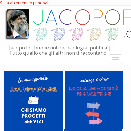
Salta al contenuto principale
Jacopo Fo: buone notizie, ecologia, politica |
Tutto quello che gli altri non ti raccontano
Toggle
navigati