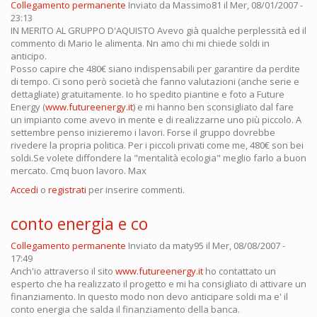
Collegamento permanente
Inviato da
Massimo81
il Mer, 08/01/2007 -
23:13
IN MERITO AL GRUPPO D'AQUISTO Avevo già qualche perplessità ed il
commento di Mario le alimenta. Nn amo chi mi chiede soldi in
anticipo.
Posso capire che 480€ siano indispensabili per garantire da perdite
di tempo. Ci sono però società che fanno valutazioni (anche serie e
dettagliate) gratuitamente. Io ho spedito piantine e foto a Future
Energy (
www.futureenergy.it
) e mi hanno ben sconsigliato dal fare
un impianto come avevo in mente e di realizzarne uno più piccolo. A
settembre penso inizieremo i lavori. Forse il gruppo dovrebbe
rivedere la propria politica. Per i piccoli privati come me, 480€ son bei
soldi.Se volete diffondere la "mentalità ecologia" meglio farlo a buon
mercato. Cmq buon lavoro. Max
Accedi
o
registrati
per inserire commenti.
conto energia e co
Collegamento permanente
Inviato da
maty95
il Mer, 08/08/2007 -
17:49
Anch'io attraverso il sito
www.futureenergy.it
ho contattato un
esperto che ha realizzato il progetto e mi ha consigliato di attivare un
finanziamento. In questo modo non devo anticipare soldi ma e' il
conto energia che salda il finanziamento della banca.