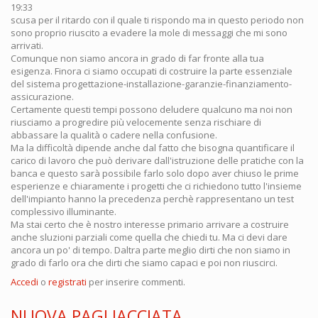
19:33
scusa per il ritardo con il quale ti rispondo ma in questo periodo non
sono proprio riuscito a evadere la mole di messaggi che mi sono
arrivati.
Comunque non siamo ancora in grado di far fronte alla tua
esigenza. Finora ci siamo occupati di costruire la parte essenziale
del sistema progettazione-installazione-garanzie-finanziamento-
assicurazione.
Certamente questi tempi possono deludere qualcuno ma noi non
riusciamo a progredire più velocemente senza rischiare di
abbassare la qualità o cadere nella confusione.
Ma la difficoltà dipende anche dal fatto che bisogna quantificare il
carico di lavoro che può derivare dall'istruzione delle pratiche con la
banca e questo sarà possibile farlo solo dopo aver chiuso le prime
esperienze e chiaramente i progetti che ci richiedono tutto l'insieme
dell'impianto hanno la precedenza perchè rappresentano un test
complessivo illuminante.
Ma stai certo che è nostro interesse primario arrivare a costruire
anche sluzioni parziali come quella che chiedi tu. Ma ci devi dare
ancora un po' di tempo. Daltra parte meglio dirti che non siamo in
grado di farlo ora che dirti che siamo capaci e poi non riuscirci.
Accedi
o
registrati
per inserire commenti.
NUOVA PAGLIACCIATA