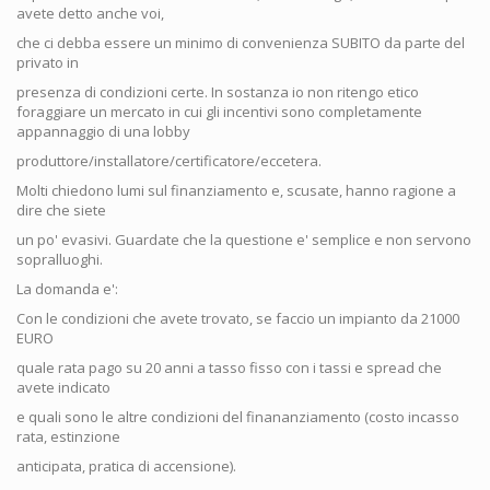
avete detto anche voi,
che ci debba essere un minimo di convenienza SUBITO da parte del
privato in
presenza di condizioni certe. In sostanza io non ritengo etico
foraggiare un mercato in cui gli incentivi sono completamente
appannaggio di una lobby
produttore/installatore/certificatore/eccetera.
Molti chiedono lumi sul finanziamento e, scusate, hanno ragione a
dire che siete
un po' evasivi. Guardate che la questione e' semplice e non servono
sopralluoghi.
La domanda e':
Con le condizioni che avete trovato, se faccio un impianto da 21000
EURO
quale rata pago su 20 anni a tasso fisso con i tassi e spread che
avete indicato
e quali sono le altre condizioni del finananziamento (costo incasso
rata, estinzione
anticipata, pratica di accensione).