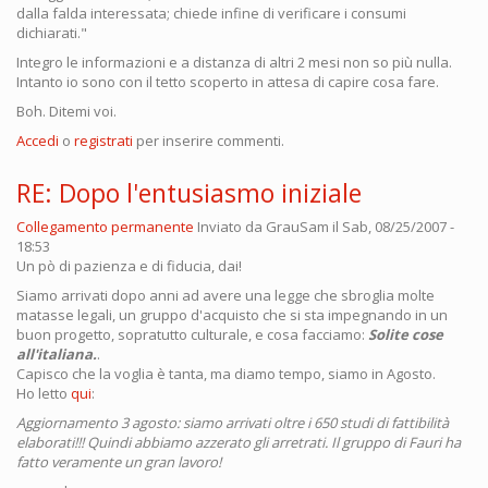
dalla falda interessata; chiede infine di verificare i consumi
dichiarati."
Integro le informazioni e a distanza di altri 2 mesi non so più nulla.
Intanto io sono con il tetto scoperto in attesa di capire cosa fare.
Boh. Ditemi voi.
Accedi
o
registrati
per inserire commenti.
RE: Dopo l'entusiasmo iniziale
Collegamento permanente
Inviato da
GrauSam
il Sab, 08/25/2007 -
18:53
Un pò di pazienza e di fiducia, dai!
Siamo arrivati dopo anni ad avere una legge che sbroglia molte
matasse legali, un gruppo d'acquisto che si sta impegnando in un
buon progetto, sopratutto culturale, e cosa facciamo:
Solite cose
all'italiana.
.
Capisco che la voglia è tanta, ma diamo tempo, siamo in Agosto.
Ho letto
qui
:
Aggiornamento 3 agosto: siamo arrivati oltre i 650 studi di fattibilità
elaborati!!! Quindi abbiamo azzerato gli arretrati. Il gruppo di Fauri ha
fatto veramente un gran lavoro!