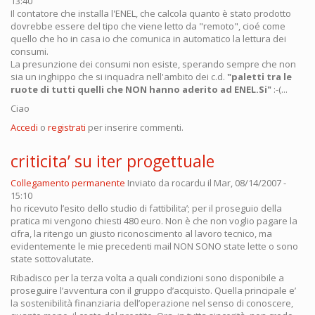
13:40
Il contatore che installa l'ENEL, che calcola quanto è stato prodotto
dovrebbe essere del tipo che viene letto da "remoto", cioé come
quello che ho in casa io che comunica in automatico la lettura dei
consumi.
La presunzione dei consumi non esiste, sperando sempre che non
sia un inghippo che si inquadra nell'ambito dei c.d.
"paletti tra le
ruote di tutti quelli che NON hanno aderito ad ENEL.Si"
:-(...
Ciao
Accedi
o
registrati
per inserire commenti.
criticita’ su iter progettuale
Collegamento permanente
Inviato da
rocardu
il Mar, 08/14/2007 -
15:10
ho ricevuto l’esito dello studio di fattibilita’; per il proseguio della
pratica mi vengono chiesti 480 euro. Non è che non voglio pagare la
cifra, la ritengo un giusto riconoscimento al lavoro tecnico, ma
evidentemente le mie precedenti mail NON SONO state lette o sono
state sottovalutate.
Ribadisco per la terza volta a quali condizioni sono disponibile a
proseguire l’avventura con il gruppo d’acquisto. Quella principale e’
la sostenibilità finanziaria dell’operazione nel senso di conoscere,