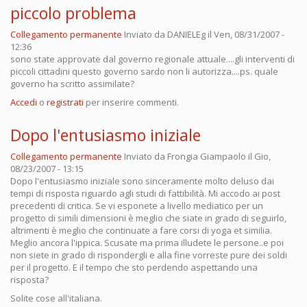
piccolo problema
Collegamento permanente
Inviato da
DANIELEg
il Ven, 08/31/2007 -
12:36
sono state approvate dal governo regionale attuale....gli interventi di
piccoli cittadini questo governo sardo non li autorizza....ps. quale
governo ha scritto assimilate?
Accedi
o
registrati
per inserire commenti.
Dopo l'entusiasmo iniziale
Collegamento permanente
Inviato da
Frongia Giampaolo
il Gio,
08/23/2007 - 13:15
Dopo l'entusiasmo iniziale sono sinceramente molto deluso dai
tempi di risposta riguardo agli studi di fattibilità. Mi accodo ai post
precedenti di critica. Se vi esponete a livello mediatico per un
progetto di simili dimensioni è meglio che siate in grado di seguirlo,
altrimenti è meglio che continuate a fare corsi di yoga et similia.
Meglio ancora l'ippica. Scusate ma prima illudete le persone..e poi
non siete in grado di rispondergli e alla fine vorreste pure dei soldi
per il progetto. E il tempo che sto perdendo aspettando una
risposta?
Solite cose all'italiana.