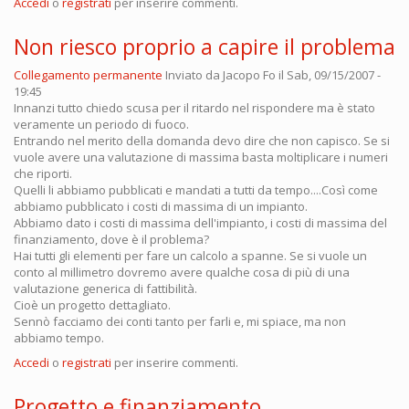
Accedi
o
registrati
per inserire commenti.
Non riesco proprio a capire il problema
Collegamento permanente
Inviato da
Jacopo Fo
il Sab, 09/15/2007 -
19:45
Innanzi tutto chiedo scusa per il ritardo nel rispondere ma è stato
veramente un periodo di fuoco.
Entrando nel merito della domanda devo dire che non capisco. Se si
vuole avere una valutazione di massima basta moltiplicare i numeri
che riporti.
Quelli li abbiamo pubblicati e mandati a tutti da tempo....Così come
abbiamo pubblicato i costi di massima di un impianto.
Abbiamo dato i costi di massima dell'impianto, i costi di massima del
finanziamento, dove è il problema?
Hai tutti gli elementi per fare un calcolo a spanne. Se si vuole un
conto al millimetro dovremo avere qualche cosa di più di una
valutazione generica di fattibilità.
Cioè un progetto dettagliato.
Sennò facciamo dei conti tanto per farli e, mi spiace, ma non
abbiamo tempo.
Accedi
o
registrati
per inserire commenti.
Progetto e finanziamento...