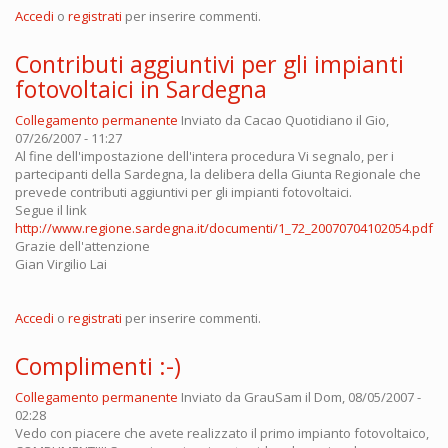
Accedi
o
registrati
per inserire commenti.
Contributi aggiuntivi per gli impianti
fotovoltaici in Sardegna
Collegamento permanente
Inviato da
Cacao Quotidiano
il Gio,
07/26/2007 - 11:27
Al fine dell'impostazione dell'intera procedura Vi segnalo, per i
partecipanti della Sardegna, la delibera della Giunta Regionale che
prevede contributi aggiuntivi per gli impianti fotovoltaici.
Segue il link
http://www.regione.sardegna.it/documenti/1_72_20070704102054.pdf
Grazie dell'attenzione
Gian Virgilio Lai
Accedi
o
registrati
per inserire commenti.
Complimenti :-)
Collegamento permanente
Inviato da
GrauSam
il Dom, 08/05/2007 -
02:28
Vedo con piacere che avete realizzato il primo impianto fotovoltaico,