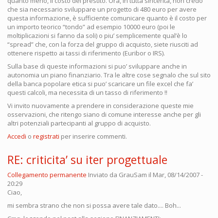
quanto meno, il costo del prestito. Ora, in tutta sincerità, non credo
che sia necessario sviluppare un progetto di 480 euro per avere
questa informazione, è sufficiente comunicare quanto è il costo per
un importo teorico “tondo” ad esempio 10000 euro (poi le
moltiplicazioni si fanno da soli) o piu’ semplicemente qual’è lo
“spread” che, con la forza del gruppo di acquisto, siete riusciti ad
ottenere rispetto ai tassi di riferimento (Euribor o IRS).
Sulla base di queste informazioni si puo’ sviluppare anche in
autonomia un piano finanziario. Tra le altre cose segnalo che sul sito
della banca popolare etica si puo’ scaricare un file excel che fa’
questi calcoli, ma necessita di un tasso di riferimento !!
Vi invito nuovamente a prendere in considerazione queste mie
osservazioni, che ritengo siano di comune interesse anche per gli
altri potenziali partecipanti al gruppo di acquisto.
Accedi
o
registrati
per inserire commenti.
RE: criticita’ su iter progettuale
Collegamento permanente
Inviato da
GrauSam
il Mar, 08/14/2007 -
20:29
Ciao,
mi sembra strano che non si possa avere tale dato.... Boh...