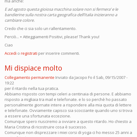
ma anche:
E ad agosto questa gioiosa macchina solare non si fermera’ e le
bandierine sulla nostra carta geografica dell’Italia inizieranno a
cambiare colore.
Credo che ci sia solo un rallentamento.
Perciò... + Atteggiamenti Positivi, please! Thank you!
Ciao
Accedi
o
registrati
per inserire commenti.
Mi dispiace molto
Collegamento permanente
Inviato da
Jacopo Fo
il Sab, 09/15/2007 -
19:22
per il ritardo nella tua pratica.
Abbiamo risposto con tempi celeri a centinaia di persone. E abbiamo
risposto a migliaia tra mail e telefonate. e lo so perchè ho passato
personalmente giornate intere a rispondere alla mia quota di lettere
e telefonate. Ovviamente capisco sia scocciante quando uno si trova
a essere una sfortunata eccezione.
Comunque spero riusciremo a ovviare a questo ritardo. Ho chiesto a
Maria Cristina di ricostruire cosa è successo.
Comunque non disprezzare i miei corsi di yoga ci ho messo 25 anni a