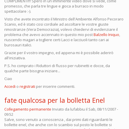
COMPLIMENTI!!! Spero in un imminente video dove si vede, come
promesso, che parla tre lingue e gioca a burraco in modo
spettacolare :-).
Visto che avete incontrato il Ministro dell'Ambiente Alfonso Pecoraro
Scanio, ed è stato cosi cordiale ad ascoltare le vostre giuste
rimostranze (Vera Democrazia), volevo chiedervi di evidenziare il
problema che avevo accennato in questo mio post
Balzello Iniquo
,
riuscendo magari a togliere certi Lacci e lacciuoli tanto cari ai
burosauri italici.
Grazie per il vostro impegno, ed appena mi è possibile aderirò
all'iniziativa.
P.S. ho comprato i Riduttori di flusso per rubinetti e docce, da
qualche parte bisogna iniziare...
Ciao
Accedi
o
registrati
per inserire commenti.
fate qualcosa per la bolletta Enel
Collegamento permanente
Inviato da
lufabbiu
il Sab, 08/11/2007 -
09:52
Salve, sono venuto a conoscenza , dai primi dati riguardanti le
bollette enel, che anche con lo scambio sul posto le bollette si