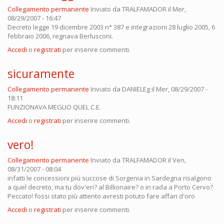
Collegamento permanente
Inviato da
TRALFAMADOR
il Mer,
08/29/2007 - 16:47
Decreto legge 19 dicembre 2003 n° 387 e integrazioni 28 luglio 2005, 6
febbraio 2006, regnava Berlusconi.
Accedi
o
registrati
per inserire commenti.
sicuramente
Collegamento permanente
Inviato da
DANIELEg
il Mer, 08/29/2007 -
18:11
FUNZIONAVA MEGLIO QUEL C.E.
Accedi
o
registrati
per inserire commenti.
vero!
Collegamento permanente
Inviato da
TRALFAMADOR
il Ven,
08/31/2007 - 08:04
infatti le concessioni più succose di Sorgenia in Sardegna risalgono
a quel decreto, ma tu dov'eri? al Billionaire? o in rada a Porto Cervo?
Peccato! fossi stato più attento avresti potuto fare affari d'oro
Accedi
o
registrati
per inserire commenti.