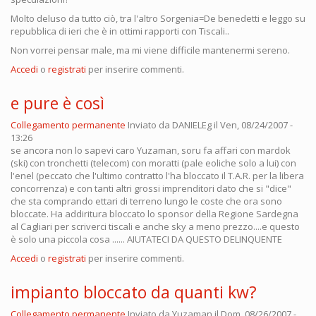
Molto deluso da tutto ciò, tra l'altro Sorgenia=De benedetti e leggo su
repubblica di ieri che è in ottimi rapporti con Tiscali..
Non vorrei pensar male, ma mi viene difficile mantenermi sereno.
Accedi
o
registrati
per inserire commenti.
e pure è così
Collegamento permanente
Inviato da
DANIELEg
il Ven, 08/24/2007 -
13:26
se ancora non lo sapevi caro Yuzaman, soru fa affari con mardok
(ski) con tronchetti (telecom) con moratti (pale eoliche solo a lui) con
l'enel (peccato che l'ultimo contratto l'ha bloccato il T.A.R. per la libera
concorrenza) e con tanti altri grossi imprenditori dato che si "dice"
che sta comprando ettari di terreno lungo le coste che ora sono
bloccate. Ha addiritura bloccato lo sponsor della Regione Sardegna
al Cagliari per scriverci tiscali e anche sky a meno prezzo....e questo
è solo una piccola cosa ...... AIUTATECI DA QUESTO DELINQUENTE
Accedi
o
registrati
per inserire commenti.
impianto bloccato da quanti kw?
Collegamento permanente
Inviato da
Yuzaman
il Dom, 08/26/2007 -