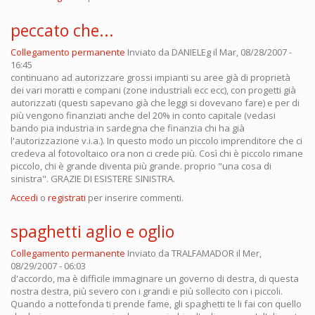
peccato che...
Collegamento permanente
Inviato da
DANIELEg
il Mar, 08/28/2007 -
16:45
continuano ad autorizzare grossi impianti su aree già di proprietà
dei vari moratti e compani (zone industriali ecc ecc), con progetti già
autorizzati (questi sapevano già che leggi si dovevano fare) e per di
più vengono finanziati anche del 20% in conto capitale (vedasi
bando pia industria in sardegna che finanzia chi ha già
l'autorizzazione v.i.a.). In questo modo un piccolo imprenditore che ci
credeva al fotovoltaico ora non ci crede più. Così chi è piccolo rimane
piccolo, chi è grande diventa più grande. proprio "una cosa di
sinistra". GRAZIE DI ESISTERE SINISTRA.
Accedi
o
registrati
per inserire commenti.
spaghetti aglio e oglio
Collegamento permanente
Inviato da
TRALFAMADOR
il Mer,
08/29/2007 - 06:03
d'accordo, ma è difficile immaginare un governo di destra, di questa
nostra destra, più severo con i grandi e più sollecito con i piccoli.
Quando a nottefonda ti prende fame, gli spaghetti te li fai con quello