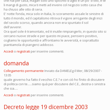
che hai per casa, magari solo uno spicchio d'aglio e un po' d'olio, e te
li mangi di gusto, mica ti metti ad inveire col negozio sotto casa che
ha chiuso alle otto di sera.
E' notte fonda, mica solo in Italia, lo scoramento assale le sinistre di
tutto il mondo, ed il capitalismo ritrova il vigore arrogante degli inizi
del secolo scorso, quando ancora non era spuntato il sol
dell'avvenir.
Ora quel sole è tramontato, ed è inutile rimpiangerlo, in questo sito si
cercano nuove strade e per questo mi piace, pensiero positivo,
cogliamo le opportunità e affrontiamo le avversità, e soprattutto
piantiamola di piangerci addosso.
Accedi
o
registrati
per inserire commenti.
domanda
Collegamento permanente
Inviato da
DANIELEg
il Mer, 08/29/2007 -
13:05
quale governo ha fatto il vecchio C.E.? e con ciò ho finito di discutere
di politica con te......siamo quà per discutere del C.E., destra o sinistra
che sia.....
Accedi
o
registrati
per inserire commenti.
Decreto legge 19 dicembre 2003