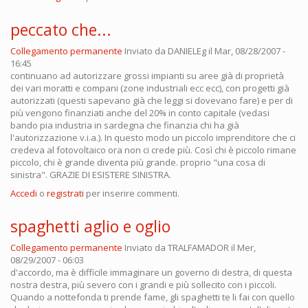
peccato che...
Collegamento permanente
Inviato da
DANIELEg
il Mar, 08/28/2007 -
16:45
continuano ad autorizzare grossi impianti su aree già di proprietà
dei vari moratti e compani (zone industriali ecc ecc), con progetti già
autorizzati (questi sapevano già che leggi si dovevano fare) e per di
più vengono finanziati anche del 20% in conto capitale (vedasi
bando pia industria in sardegna che finanzia chi ha già
l'autorizzazione v.i.a.). In questo modo un piccolo imprenditore che ci
credeva al fotovoltaico ora non ci crede più. Così chi è piccolo rimane
piccolo, chi è grande diventa più grande. proprio "una cosa di
sinistra". GRAZIE DI ESISTERE SINISTRA.
Accedi
o
registrati
per inserire commenti.
spaghetti aglio e oglio
Collegamento permanente
Inviato da
TRALFAMADOR
il Mer,
08/29/2007 - 06:03
d'accordo, ma è difficile immaginare un governo di destra, di questa
nostra destra, più severo con i grandi e più sollecito con i piccoli.
Quando a nottefonda ti prende fame, gli spaghetti te li fai con quello