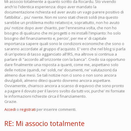
Mi associo totalmente a quanto scritto da Rocardu. Sto vivendo
anch'io l'identica esperienza: dopo aver mandato la
documentazione richiesta ed aver avuto un vago parere positivo di
fattibilita'... piu' niente. Non mi sono stati chiesti soldi (ma questo
sarebbe un problema molto relativo) e, soprattutto, non ho avuto
piu' notizie dopo aver chiarito, per l'ennesima volta, che non ho
bisogno di qualcuno che mi progetti o mi installi l'impianto: ho solo
bisogno del finanziamento e, percio', per me e' di capitale
importanza sapere quali sono le condizioni economiche che sono o
saranno accordate al gruppo d'acquisto. E' vero che nel blog si parla
di un'ipotesi di tasso agganciato all'IRS, ma altrove si continua a
parlare di "accordo all'orizzonte con la banca". Credo sia opportuno
dare finalmente una risposta a quanti, come me, aspettano solo
delle notizie (quindi, ne' soldi, ne' documenti, ne' valutazioni) da
almeno due mesi. Se tali notizie non ci sono o non sono ancora
divulgabili, almeno diteci quanto dovremo ancora aspettare.
Ovviamente, chiarisco ancora a scanso di equivoci che sono pronto
a pagare il dovuto per il lavoro svolto da tutti voi, purche' mi forniate
le informazioni richieste circa il finanziamento.
Grazie.
Accedi
o
registrati
per inserire commenti.
RE: Mi associo totalmente