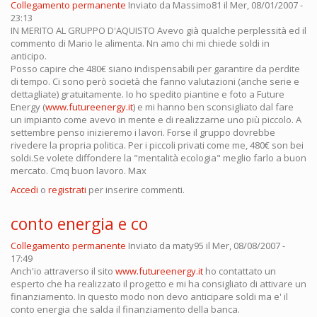
Collegamento permanente
Inviato da
Massimo81
il Mer, 08/01/2007 -
23:13
IN MERITO AL GRUPPO D'AQUISTO Avevo già qualche perplessità ed il
commento di Mario le alimenta. Nn amo chi mi chiede soldi in
anticipo.
Posso capire che 480€ siano indispensabili per garantire da perdite
di tempo. Ci sono però società che fanno valutazioni (anche serie e
dettagliate) gratuitamente. Io ho spedito piantine e foto a Future
Energy (
www.futureenergy.it
) e mi hanno ben sconsigliato dal fare
un impianto come avevo in mente e di realizzarne uno più piccolo. A
settembre penso inizieremo i lavori. Forse il gruppo dovrebbe
rivedere la propria politica. Per i piccoli privati come me, 480€ son bei
soldi.Se volete diffondere la "mentalità ecologia" meglio farlo a buon
mercato. Cmq buon lavoro. Max
Accedi
o
registrati
per inserire commenti.
conto energia e co
Collegamento permanente
Inviato da
maty95
il Mer, 08/08/2007 -
17:49
Anch'io attraverso il sito
www.futureenergy.it
ho contattato un
esperto che ha realizzato il progetto e mi ha consigliato di attivare un
finanziamento. In questo modo non devo anticipare soldi ma e' il
conto energia che salda il finanziamento della banca.