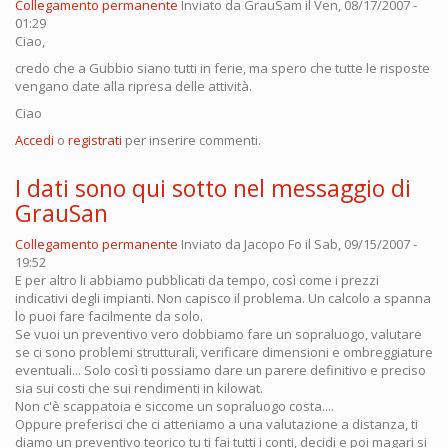
Collegamento permanente
Inviato da
GrauSam
il Ven, 08/17/2007 -
01:29
Ciao,
credo che a Gubbio siano tutti in ferie, ma spero che tutte le risposte
vengano date alla ripresa delle attività.
Ciao
Accedi
o
registrati
per inserire commenti.
I dati sono qui sotto nel messaggio di
GrauSan
Collegamento permanente
Inviato da
Jacopo Fo
il Sab, 09/15/2007 -
19:52
E per altro li abbiamo pubblicati da tempo, così come i prezzi
indicativi degli impianti. Non capisco il problema. Un calcolo a spanna
lo puoi fare facilmente da solo.
Se vuoi un preventivo vero dobbiamo fare un sopraluogo, valutare
se ci sono problemi strutturali, verificare dimensioni e ombreggiature
eventuali... Solo così ti possiamo dare un parere definitivo e preciso
sia sui costi che sui rendimenti in kilowat.
Non c'è scappatoia e siccome un sopraluogo costa....
Oppure preferisci che ci atteniamo a una valutazione a distanza, ti
diamo un preventivo teorico tu ti fai tutti i conti, decidi e poi magari si