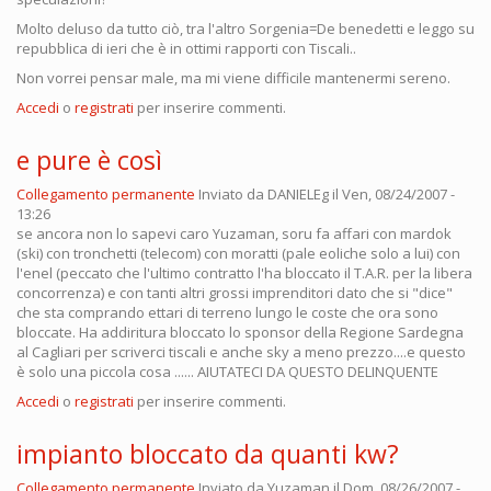
Molto deluso da tutto ciò, tra l'altro Sorgenia=De benedetti e leggo su
repubblica di ieri che è in ottimi rapporti con Tiscali..
Non vorrei pensar male, ma mi viene difficile mantenermi sereno.
Accedi
o
registrati
per inserire commenti.
e pure è così
Collegamento permanente
Inviato da
DANIELEg
il Ven, 08/24/2007 -
13:26
se ancora non lo sapevi caro Yuzaman, soru fa affari con mardok
(ski) con tronchetti (telecom) con moratti (pale eoliche solo a lui) con
l'enel (peccato che l'ultimo contratto l'ha bloccato il T.A.R. per la libera
concorrenza) e con tanti altri grossi imprenditori dato che si "dice"
che sta comprando ettari di terreno lungo le coste che ora sono
bloccate. Ha addiritura bloccato lo sponsor della Regione Sardegna
al Cagliari per scriverci tiscali e anche sky a meno prezzo....e questo
è solo una piccola cosa ...... AIUTATECI DA QUESTO DELINQUENTE
Accedi
o
registrati
per inserire commenti.
impianto bloccato da quanti kw?
Collegamento permanente
Inviato da
Yuzaman
il Dom, 08/26/2007 -