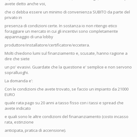
avete detto anche voi,
che ci debba essere un minimo di convenienza SUBITO da parte del
privato in
presenza di condizioni certe. In sostanza io non ritengo etico
foraggiare un mercato in cui gli incentivi sono completamente
appannaggio di una lobby
produttore/installatore/certificatore/eccetera.
Molti chiedono lumi sul finanziamento e, scusate, hanno ragione a
dire che siete
un po' evasivi. Guardate che la questione e' semplice e non servono
sopralluoghi.
La domanda e':
Con le condizioni che avete trovato, se faccio un impianto da 21000
EURO
quale rata pago su 20 anni a tasso fisso con i tassi e spread che
avete indicato
e quali sono le altre condizioni del finananziamento (costo incasso
rata, estinzione
anticipata, pratica di accensione).