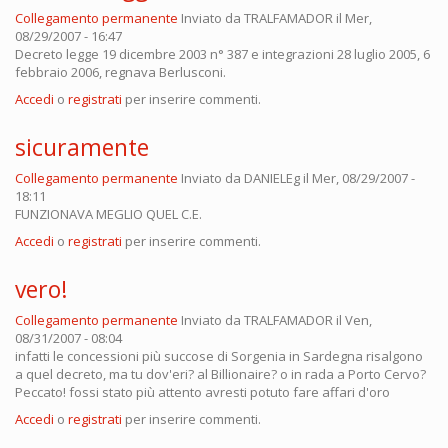
Collegamento permanente
Inviato da
TRALFAMADOR
il Mer,
08/29/2007 - 16:47
Decreto legge 19 dicembre 2003 n° 387 e integrazioni 28 luglio 2005, 6
febbraio 2006, regnava Berlusconi.
Accedi
o
registrati
per inserire commenti.
sicuramente
Collegamento permanente
Inviato da
DANIELEg
il Mer, 08/29/2007 -
18:11
FUNZIONAVA MEGLIO QUEL C.E.
Accedi
o
registrati
per inserire commenti.
vero!
Collegamento permanente
Inviato da
TRALFAMADOR
il Ven,
08/31/2007 - 08:04
infatti le concessioni più succose di Sorgenia in Sardegna risalgono
a quel decreto, ma tu dov'eri? al Billionaire? o in rada a Porto Cervo?
Peccato! fossi stato più attento avresti potuto fare affari d'oro
Accedi
o
registrati
per inserire commenti.