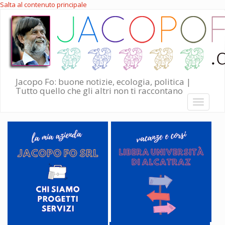
Salta al contenuto principale
Jacopo Fo: buone notizie, ecologia, politica |
Tutto quello che gli altri non ti raccontano
Toggle
navigati