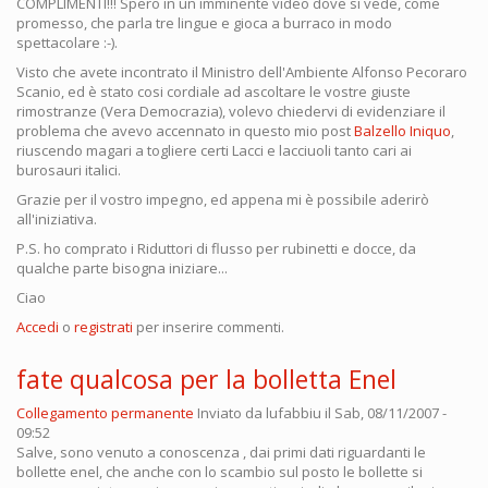
COMPLIMENTI!!! Spero in un imminente video dove si vede, come
promesso, che parla tre lingue e gioca a burraco in modo
spettacolare :-).
Visto che avete incontrato il Ministro dell'Ambiente Alfonso Pecoraro
Scanio, ed è stato cosi cordiale ad ascoltare le vostre giuste
rimostranze (Vera Democrazia), volevo chiedervi di evidenziare il
problema che avevo accennato in questo mio post
Balzello Iniquo
,
riuscendo magari a togliere certi Lacci e lacciuoli tanto cari ai
burosauri italici.
Grazie per il vostro impegno, ed appena mi è possibile aderirò
all'iniziativa.
P.S. ho comprato i Riduttori di flusso per rubinetti e docce, da
qualche parte bisogna iniziare...
Ciao
Accedi
o
registrati
per inserire commenti.
fate qualcosa per la bolletta Enel
Collegamento permanente
Inviato da
lufabbiu
il Sab, 08/11/2007 -
09:52
Salve, sono venuto a conoscenza , dai primi dati riguardanti le
bollette enel, che anche con lo scambio sul posto le bollette si