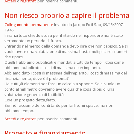
Accedi
o
registrati
per inserire commenti.
Non riesco proprio a capire il problema
Collegamento permanente
Inviato da
Jacopo Fo
il Sab, 09/15/2007 -
19:45
Innanzi tutto chiedo scusa per il ritardo nel rispondere ma è stato
veramente un periodo di fuoco.
Entrando nel merito della domanda devo dire che non capisco. Se si
vuole avere una valutazione di massima basta moltiplicare i numeri
che riporti.
Quelli li abbiamo pubblicati e mandati a tutti da tempo....Così come
abbiamo pubblicato i costi di massima di un impianto.
Abbiamo dato i costi di massima dell'impianto, i costi di massima del
finanziamento, dove è il problema?
Hai tutti gli elementi per fare un calcolo a spanne. Se si vuole un
conto al millimetro dovremo avere qualche cosa di più di una
valutazione generica di fattibilità.
Cioè un progetto dettagliato.
Sennò facciamo dei conti tanto per farli e, mi spiace, ma non
abbiamo tempo.
Accedi
o
registrati
per inserire commenti.
Progetto e finanziamento...