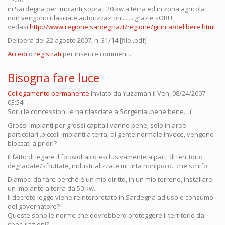
in Sardegna per impianti sopra i 20 kw a terra ed in zona agricola
non vengono rilasciate autorizzazioni........grazie sORU
vedasi
http://www.regione.sardegna.it/regione/giunta/delibere.html
Delibera del 22 agosto 2007, n. 31/14 [file .pdf]
Accedi
o
registrati
per inserire commenti.
Bisogna fare luce
Collegamento permanente
Inviato da
Yuzaman
il Ven, 08/24/2007 -
03:54
Soru le concessioni le ha rilasciate a Sorgenia..bene bene.. :(
Grossi impianti per grossi capitali vanno bene, solo in aree
particolari..piccoli impianti a terra, di gente normale invece, vengono
bloccati a priori?
Il fatto di legare il fotovoltaico esclusivamente a parti di territorio
degradate/sfruttate, industrializzate mi urta non poco.. che schifo
Diamoci da fare perchè è un mio diritto, in un mio terreno, installare
un impianto a terra da 50 kw..
Il decreto legge viene reinterpretato in Sardegna ad uso e consumo
del governatore?
Queste sono le norme che dovrebbero proteggere il territorio da
speculazioni?