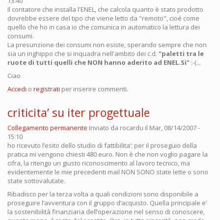
13:40
Il contatore che installa l'ENEL, che calcola quanto è stato prodotto
dovrebbe essere del tipo che viene letto da "remoto", cioé come
quello che ho in casa io che comunica in automatico la lettura dei
consumi.
La presunzione dei consumi non esiste, sperando sempre che non
sia un inghippo che si inquadra nell'ambito dei c.d.
"paletti tra le
ruote di tutti quelli che NON hanno aderito ad ENEL.Si"
:-(...
Ciao
Accedi
o
registrati
per inserire commenti.
criticita’ su iter progettuale
Collegamento permanente
Inviato da
rocardu
il Mar, 08/14/2007 -
15:10
ho ricevuto l’esito dello studio di fattibilita’; per il proseguio della
pratica mi vengono chiesti 480 euro. Non è che non voglio pagare la
cifra, la ritengo un giusto riconoscimento al lavoro tecnico, ma
evidentemente le mie precedenti mail NON SONO state lette o sono
state sottovalutate.
Ribadisco per la terza volta a quali condizioni sono disponibile a
proseguire l’avventura con il gruppo d’acquisto. Quella principale e’
la sostenibilità finanziaria dell’operazione nel senso di conoscere,