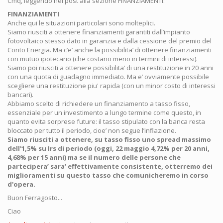
Cmq, leggendo nel post alla sezione FINANZIAMENTI:
FINANZIAMENTI
Anche qui le situazioni particolari sono molteplici.
Siamo riusciti a ottenere finanziamenti garantiti dall’impianto
fotovoltaico stesso dato in garanzia e dalla cessione del premio del
Conto Energia. Ma c’e’ anche la possibilita’ di ottenere finanziamenti
con mutuo ipotecario (che costano meno in termini di interessi).
Siamo poi riusciti a ottenere possibilita’ di una restituzione in 20 anni
con una quota di guadagno immediato. Ma e’ ovviamente possibile
scegliere una restituzione piu' rapida (con un minor costo di interessi
bancari).
Abbiamo scelto di richiedere un finanziamento a tasso fisso,
essenziale per un investimento a lungo termine come questo, in
quanto evita sorprese future: il tasso stipulato con la banca resta
bloccato per tutto il periodo, cioe’ non segue l’inflazione.
Siamo riusciti a ottenere, su tasso fisso uno spread massimo
dell'1,5% su Irs di periodo (oggi, 22 maggio 4,72% per 20 anni,
4,68% per 15 anni) ma se il numero delle persone che
partecipera’ sara’ effettivamente consistente, otterremo dei
miglioramenti su questo tasso che comunicheremo in corso
d'opera.
Buon Ferragosto...
Ciao