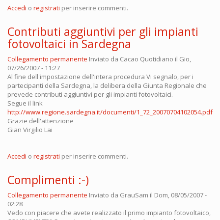
Accedi
o
registrati
per inserire commenti.
Contributi aggiuntivi per gli impianti
fotovoltaici in Sardegna
Collegamento permanente
Inviato da
Cacao Quotidiano
il Gio,
07/26/2007 - 11:27
Al fine dell'impostazione dell'intera procedura Vi segnalo, per i
partecipanti della Sardegna, la delibera della Giunta Regionale che
prevede contributi aggiuntivi per gli impianti fotovoltaici.
Segue il link
http://www.regione.sardegna.it/documenti/1_72_20070704102054.pdf
Grazie dell'attenzione
Gian Virgilio Lai
Accedi
o
registrati
per inserire commenti.
Complimenti :-)
Collegamento permanente
Inviato da
GrauSam
il Dom, 08/05/2007 -
02:28
Vedo con piacere che avete realizzato il primo impianto fotovoltaico,