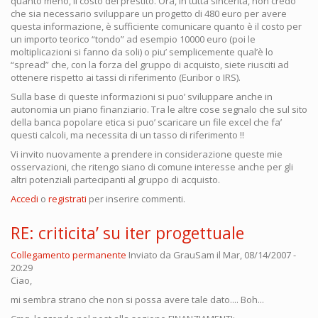
quanto meno, il costo del prestito. Ora, in tutta sincerità, non credo
che sia necessario sviluppare un progetto di 480 euro per avere
questa informazione, è sufficiente comunicare quanto è il costo per
un importo teorico “tondo” ad esempio 10000 euro (poi le
moltiplicazioni si fanno da soli) o piu’ semplicemente qual’è lo
“spread” che, con la forza del gruppo di acquisto, siete riusciti ad
ottenere rispetto ai tassi di riferimento (Euribor o IRS).
Sulla base di queste informazioni si puo’ sviluppare anche in
autonomia un piano finanziario. Tra le altre cose segnalo che sul sito
della banca popolare etica si puo’ scaricare un file excel che fa’
questi calcoli, ma necessita di un tasso di riferimento !!
Vi invito nuovamente a prendere in considerazione queste mie
osservazioni, che ritengo siano di comune interesse anche per gli
altri potenziali partecipanti al gruppo di acquisto.
Accedi
o
registrati
per inserire commenti.
RE: criticita’ su iter progettuale
Collegamento permanente
Inviato da
GrauSam
il Mar, 08/14/2007 -
20:29
Ciao,
mi sembra strano che non si possa avere tale dato.... Boh...