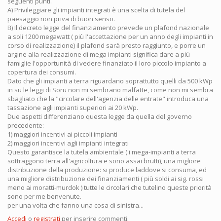
seguenti punti.
A) Privileggiare gli impianti integrati è una scelta di tutela del
paesaggio non priva di buon senso.
B) Il decreto legge del finanziamento prevede un plafond nazionale
a soli 1200 megawatt ( più l'accettazione per un anno degli impianti in
corso di realizzazione) il plafond sarà presto raggiunto, e porre un
argine alla realizzazione di mega impianti significa dare a più
famiglie l'opportunità di vedere finanziato il loro piccolo impianto a
copertura dei consumi.
Dato che gli impianti a terra riguardano soprattutto quelli da 500 kWp
in su le leggi di Soru non mi sembrano malfatte, come non mi sembra
sbagliato che la "circolare dell'agenzia delle entrate" introduca una
tassazione agli impianti superiori ai 20 kWp.
Due aspetti differenziano questa legge da quella del governo
precedente:
1) maggiori incentivi ai piccoli impianti
2) maggiori incentivi agli impianti integrati
Questo garantisce la tutela ambientale ( i mega-impianti a terra
sottraggono terra all'agricoltura e sono assai brutti), una migliore
distribuzione della produzione: si produce laddove si consuma, ed
una migliore distribuzione dei finanziamenti ( più soldi ai sig. rossi
meno ai moratti-murdok ) tutte le circolari che tutelino queste priorità
sono per me benvenute.
per una volta che fanno una cosa di sinistra...
Accedi
o
registrati
per inserire commenti.