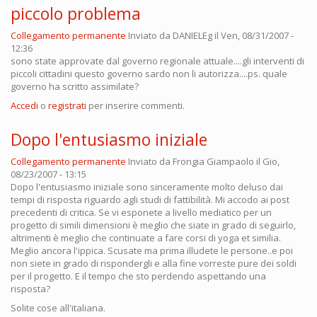
piccolo problema
Collegamento permanente
Inviato da
DANIELEg
il Ven, 08/31/2007 -
12:36
sono state approvate dal governo regionale attuale....gli interventi di
piccoli cittadini questo governo sardo non li autorizza....ps. quale
governo ha scritto assimilate?
Accedi
o
registrati
per inserire commenti.
Dopo l'entusiasmo iniziale
Collegamento permanente
Inviato da
Frongia Giampaolo
il Gio,
08/23/2007 - 13:15
Dopo l'entusiasmo iniziale sono sinceramente molto deluso dai
tempi di risposta riguardo agli studi di fattibilità. Mi accodo ai post
precedenti di critica. Se vi esponete a livello mediatico per un
progetto di simili dimensioni è meglio che siate in grado di seguirlo,
altrimenti è meglio che continuate a fare corsi di yoga et similia.
Meglio ancora l'ippica. Scusate ma prima illudete le persone..e poi
non siete in grado di rispondergli e alla fine vorreste pure dei soldi
per il progetto. E il tempo che sto perdendo aspettando una
risposta?
Solite cose all'italiana.