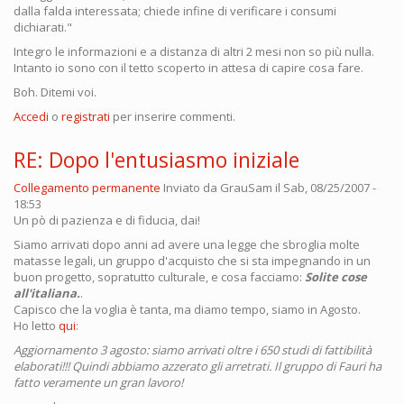
dalla falda interessata; chiede infine di verificare i consumi
dichiarati."
Integro le informazioni e a distanza di altri 2 mesi non so più nulla.
Intanto io sono con il tetto scoperto in attesa di capire cosa fare.
Boh. Ditemi voi.
Accedi
o
registrati
per inserire commenti.
RE: Dopo l'entusiasmo iniziale
Collegamento permanente
Inviato da
GrauSam
il Sab, 08/25/2007 -
18:53
Un pò di pazienza e di fiducia, dai!
Siamo arrivati dopo anni ad avere una legge che sbroglia molte
matasse legali, un gruppo d'acquisto che si sta impegnando in un
buon progetto, sopratutto culturale, e cosa facciamo:
Solite cose
all'italiana.
.
Capisco che la voglia è tanta, ma diamo tempo, siamo in Agosto.
Ho letto
qui
:
Aggiornamento 3 agosto: siamo arrivati oltre i 650 studi di fattibilità
elaborati!!! Quindi abbiamo azzerato gli arretrati. Il gruppo di Fauri ha
fatto veramente un gran lavoro!