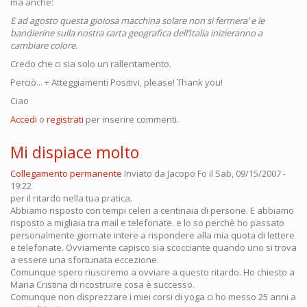
ma anche:
E ad agosto questa gioiosa macchina solare non si fermera’ e le
bandierine sulla nostra carta geografica dell’Italia inizieranno a
cambiare colore.
Credo che ci sia solo un rallentamento.
Perciò... + Atteggiamenti Positivi, please! Thank you!
Ciao
Accedi
o
registrati
per inserire commenti.
Mi dispiace molto
Collegamento permanente
Inviato da
Jacopo Fo
il Sab, 09/15/2007 -
19:22
per il ritardo nella tua pratica.
Abbiamo risposto con tempi celeri a centinaia di persone. E abbiamo
risposto a migliaia tra mail e telefonate. e lo so perchè ho passato
personalmente giornate intere a rispondere alla mia quota di lettere
e telefonate. Ovviamente capisco sia scocciante quando uno si trova
a essere una sfortunata eccezione.
Comunque spero riusciremo a ovviare a questo ritardo. Ho chiesto a
Maria Cristina di ricostruire cosa è successo.
Comunque non disprezzare i miei corsi di yoga ci ho messo 25 anni a