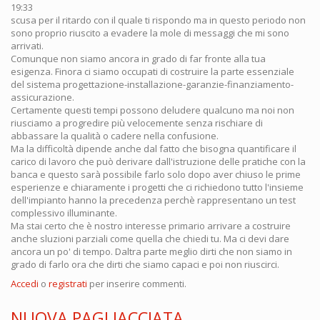
19:33
scusa per il ritardo con il quale ti rispondo ma in questo periodo non
sono proprio riuscito a evadere la mole di messaggi che mi sono
arrivati.
Comunque non siamo ancora in grado di far fronte alla tua
esigenza. Finora ci siamo occupati di costruire la parte essenziale
del sistema progettazione-installazione-garanzie-finanziamento-
assicurazione.
Certamente questi tempi possono deludere qualcuno ma noi non
riusciamo a progredire più velocemente senza rischiare di
abbassare la qualità o cadere nella confusione.
Ma la difficoltà dipende anche dal fatto che bisogna quantificare il
carico di lavoro che può derivare dall'istruzione delle pratiche con la
banca e questo sarà possibile farlo solo dopo aver chiuso le prime
esperienze e chiaramente i progetti che ci richiedono tutto l'insieme
dell'impianto hanno la precedenza perchè rappresentano un test
complessivo illuminante.
Ma stai certo che è nostro interesse primario arrivare a costruire
anche sluzioni parziali come quella che chiedi tu. Ma ci devi dare
ancora un po' di tempo. Daltra parte meglio dirti che non siamo in
grado di farlo ora che dirti che siamo capaci e poi non riuscirci.
Accedi
o
registrati
per inserire commenti.
NUOVA PAGLIACCIATA