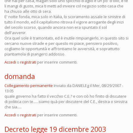
che hai per casa, magari solo uno spicchio d'aglio e un po' d'olio, e te
li mangi di gusto, mica ti metti ad inveire col negozio sotto casa che
ha chiuso alle otto di sera.
E' notte fonda, mica solo in Italia, lo scoramento assale le sinistre di
tutto il mondo, ed il capitalismo ritrova il vigore arrogante degli inizi
del secolo scorso, quando ancora non era spuntato il sol
dell'avvenir.
Ora quel sole è tramontato, ed è inutile rimpiangerlo, in questo sito si
cercano nuove strade e per questo mi piace, pensiero positivo,
cogliamo le opportunità e affrontiamo le avversità, e soprattutto
piantiamola di piangerci addosso.
Accedi
o
registrati
per inserire commenti.
domanda
Collegamento permanente
Inviato da
DANIELEg
il Mer, 08/29/2007 -
13:05
quale governo ha fatto il vecchio C.E.? e con ciò ho finito di discutere
di politica con te......siamo quà per discutere del C.E., destra o sinistra
che sia.....
Accedi
o
registrati
per inserire commenti.
Decreto legge 19 dicembre 2003