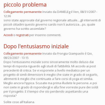
piccolo problema
Collegamento permanente
Inviato da
DANIELEg
il Ven, 08/31/2007 -
12:36
sono state approvate dal governo regionale attuale....gli interventi di
piccoli cittadini questo governo sardo non li autorizza....ps. quale
governo ha scritto assimilate?
Accedi
o
registrati
per inserire commenti.
Dopo l'entusiasmo iniziale
Collegamento permanente
Inviato da
Frongia Giampaolo
il Gio,
08/23/2007 - 13:15
Dopo l'entusiasmo iniziale sono sinceramente molto deluso dai
tempi di risposta riguardo agli studi di fattibilità. Mi accodo ai post
precedenti di critica. Se vi esponete a livello mediatico per un
progetto di simili dimensioni è meglio che siate in grado di seguirlo,
altrimenti è meglio che continuate a fare corsi di yoga et similia.
Meglio ancora l'ippica. Scusate ma prima illudete le persone..e poi
non siete in grado di rispondergli e alla fine vorreste pure dei soldi
per il progetto. E il tempo che sto perdendo aspettando una
risposta?
Solite cose all'italiana.