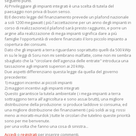
seguenti punti.
A) Privileggiare gli impianti integrati è una scelta di tutela del
paesaggio non priva di buon senso.
B) Il decreto legge del finanziamento prevede un plafond nazionale
a soli 1200 megawatt ( più l'accettazione per un anno degli impianti in
corso di realizzazione) il plafond sarà presto raggiunto, e porre un
argine alla realizzazione di mega impianti significa dare a più
famiglie l'opportunità di vedere finanziato il loro piccolo impianto a
copertura dei consumi.
Dato che gli impianti a terra riguardano soprattutto quelli da 500 kWp
in su le leggi di Soru non mi sembrano malfatte, come non mi sembra
sbagliato che la "circolare dell'agenzia delle entrate" introduca una
tassazione agli impianti superiori ai 20 kWp.
Due aspetti differenziano questa legge da quella del governo
precedente:
1) maggiori incentivi ai piccoli impianti
2) maggiori incentivi agli impianti integrati
Questo garantisce la tutela ambientale ( i mega-impianti a terra
sottraggono terra all'agricoltura e sono assai brutti), una migliore
distribuzione della produzione: si produce laddove si consuma, ed
una migliore distribuzione dei finanziamenti ( più soldi ai sig. rossi
meno ai moratti-murdok ) tutte le circolari che tutelino queste priorità
sono per me benvenute.
per una volta che fanno una cosa di sinistra...
Accedi
o
registrati
per inserire commenti.