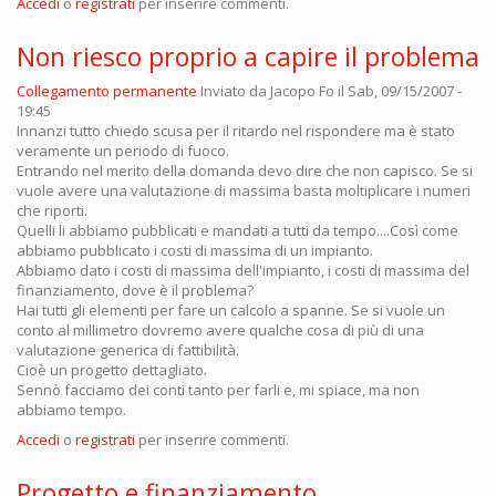
Accedi
o
registrati
per inserire commenti.
Non riesco proprio a capire il problema
Collegamento permanente
Inviato da
Jacopo Fo
il Sab, 09/15/2007 -
19:45
Innanzi tutto chiedo scusa per il ritardo nel rispondere ma è stato
veramente un periodo di fuoco.
Entrando nel merito della domanda devo dire che non capisco. Se si
vuole avere una valutazione di massima basta moltiplicare i numeri
che riporti.
Quelli li abbiamo pubblicati e mandati a tutti da tempo....Così come
abbiamo pubblicato i costi di massima di un impianto.
Abbiamo dato i costi di massima dell'impianto, i costi di massima del
finanziamento, dove è il problema?
Hai tutti gli elementi per fare un calcolo a spanne. Se si vuole un
conto al millimetro dovremo avere qualche cosa di più di una
valutazione generica di fattibilità.
Cioè un progetto dettagliato.
Sennò facciamo dei conti tanto per farli e, mi spiace, ma non
abbiamo tempo.
Accedi
o
registrati
per inserire commenti.
Progetto e finanziamento...