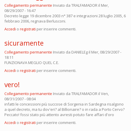
Collegamento permanente
Inviato da
TRALFAMADOR
il Mer,
08/29/2007 - 16:47
Decreto legge 19 dicembre 2003 n° 387 e integrazioni 28 luglio 2005, 6
febbraio 2006, regnava Berlusconi.
Accedi
o
registrati
per inserire commenti.
sicuramente
Collegamento permanente
Inviato da
DANIELEg
il Mer, 08/29/2007 -
18:11
FUNZIONAVA MEGLIO QUEL C.E.
Accedi
o
registrati
per inserire commenti.
vero!
Collegamento permanente
Inviato da
TRALFAMADOR
il Ven,
08/31/2007 - 08:04
infatti le concessioni più succose di Sorgenia in Sardegna risalgono
a quel decreto, ma tu dov'eri? al Billionaire? o in rada a Porto Cervo?
Peccato! fossi stato più attento avresti potuto fare affari d'oro
Accedi
o
registrati
per inserire commenti.