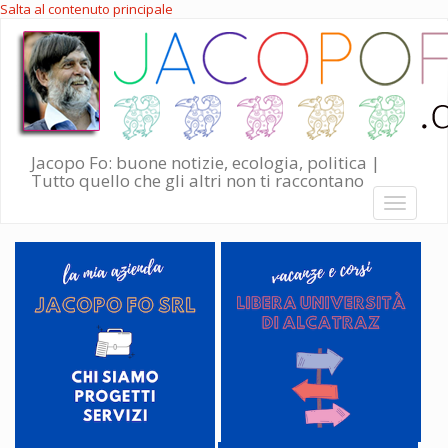
Salta al contenuto principale
Jacopo Fo: buone notizie, ecologia, politica |
Tutto quello che gli altri non ti raccontano
Toggle
navigati