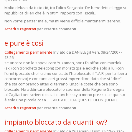
Molto deluso da tutto ciò, tra l'altro Sorgenia=De benedetti e leggo su
repubblica di ieri che è in ottimi rapporti con Tiscali..
Non vorrei pensar male, ma mi viene difficile mantenermi sereno.
Accedi
o
registrati
per inserire commenti.
e pure è così
Collegamento permanente
Inviato da
DANIELEg
il Ven, 08/24/2007 -
13:26
se ancora non lo sapevi caro Yuzaman, soru fa affari con mardok
(ski) con tronchetti (telecom) con moratti (pale eoliche solo a lui) con
l'enel (peccato che l'ultimo contratto l'ha bloccato il T.A.R. per la libera
concorrenza) e con tanti altri grossi imprenditori dato che si "dice"
che sta comprando ettari di terreno lungo le coste che ora sono
bloccate. Ha addiritura bloccato lo sponsor della Regione Sardegna
al Cagliari per scriverci tiscali e anche sky a meno prezzo....e questo
è solo una piccola cosa ...... AIUTATECI DA QUESTO DELINQUENTE
Accedi
o
registrati
per inserire commenti.
impianto bloccato da quanti kw?
Collegamento permanente
Inviato da
Yuzaman
il Dom, 08/26/2007 -