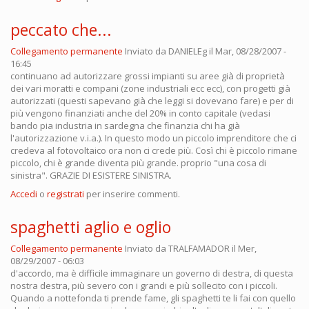
peccato che...
Collegamento permanente
Inviato da
DANIELEg
il Mar, 08/28/2007 -
16:45
continuano ad autorizzare grossi impianti su aree già di proprietà
dei vari moratti e compani (zone industriali ecc ecc), con progetti già
autorizzati (questi sapevano già che leggi si dovevano fare) e per di
più vengono finanziati anche del 20% in conto capitale (vedasi
bando pia industria in sardegna che finanzia chi ha già
l'autorizzazione v.i.a.). In questo modo un piccolo imprenditore che ci
credeva al fotovoltaico ora non ci crede più. Così chi è piccolo rimane
piccolo, chi è grande diventa più grande. proprio "una cosa di
sinistra". GRAZIE DI ESISTERE SINISTRA.
Accedi
o
registrati
per inserire commenti.
spaghetti aglio e oglio
Collegamento permanente
Inviato da
TRALFAMADOR
il Mer,
08/29/2007 - 06:03
d'accordo, ma è difficile immaginare un governo di destra, di questa
nostra destra, più severo con i grandi e più sollecito con i piccoli.
Quando a nottefonda ti prende fame, gli spaghetti te li fai con quello