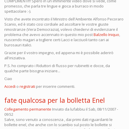
COMPLIMENTI!!! Spero in un imminente video dove si vede, come
promesso, che parla tre lingue e gioca a burraco in modo
spettacolare :-).
Visto che avete incontrato il Ministro dell'Ambiente Alfonso Pecoraro
Scanio, ed è stato cosi cordiale ad ascoltare le vostre giuste
rimostranze (Vera Democrazia), volevo chiedervi di evidenziare il
problema che avevo accennato in questo mio post
Balzello Iniquo
,
riuscendo magari a togliere certi Lacci e lacciuoli tanto cari ai
burosauri italici.
Grazie per il vostro impegno, ed appena mi è possibile aderirò
all'iniziativa.
P.S. ho comprato i Riduttori di flusso per rubinetti e docce, da
qualche parte bisogna iniziare...
Ciao
Accedi
o
registrati
per inserire commenti.
fate qualcosa per la bolletta Enel
Collegamento permanente
Inviato da
lufabbiu
il Sab, 08/11/2007 -
09:52
Salve, sono venuto a conoscenza , dai primi dati riguardanti le
bollette enel, che anche con lo scambio sul posto le bollette si