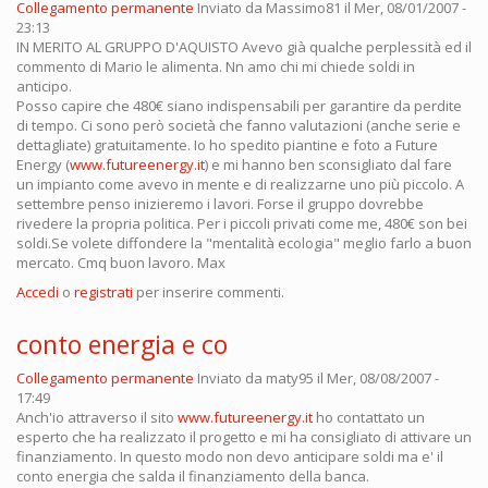
Collegamento permanente
Inviato da
Massimo81
il Mer, 08/01/2007 -
23:13
IN MERITO AL GRUPPO D'AQUISTO Avevo già qualche perplessità ed il
commento di Mario le alimenta. Nn amo chi mi chiede soldi in
anticipo.
Posso capire che 480€ siano indispensabili per garantire da perdite
di tempo. Ci sono però società che fanno valutazioni (anche serie e
dettagliate) gratuitamente. Io ho spedito piantine e foto a Future
Energy (
www.futureenergy.it
) e mi hanno ben sconsigliato dal fare
un impianto come avevo in mente e di realizzarne uno più piccolo. A
settembre penso inizieremo i lavori. Forse il gruppo dovrebbe
rivedere la propria politica. Per i piccoli privati come me, 480€ son bei
soldi.Se volete diffondere la "mentalità ecologia" meglio farlo a buon
mercato. Cmq buon lavoro. Max
Accedi
o
registrati
per inserire commenti.
conto energia e co
Collegamento permanente
Inviato da
maty95
il Mer, 08/08/2007 -
17:49
Anch'io attraverso il sito
www.futureenergy.it
ho contattato un
esperto che ha realizzato il progetto e mi ha consigliato di attivare un
finanziamento. In questo modo non devo anticipare soldi ma e' il
conto energia che salda il finanziamento della banca.