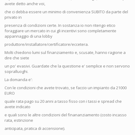
avete detto anche voi,
che ci debba essere un minimo di convenienza SUBITO da parte del
privato in
presenza di condizioni certe. In sostanza io non ritengo etico
foraggiare un mercato in cui gli incentivi sono completamente
appannaggio di una lobby
produttore/installatore/certificatore/eccetera.
Molti chiedono lumi sul finanziamento e, scusate, hanno ragione a
dire che siete
un po' evasivi. Guardate che la questione e' semplice e non servono
sopralluoghi.
La domanda e':
Con le condizioni che avete trovato, se faccio un impianto da 21000
EURO
quale rata pago su 20 anni a tasso fisso con i tassi e spread che
avete indicato
e quali sono le altre condizioni del finananziamento (costo incasso
rata, estinzione
anticipata, pratica di accensione).