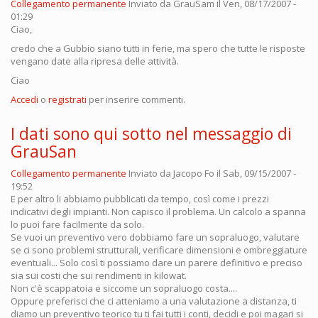
Collegamento permanente
Inviato da
GrauSam
il Ven, 08/17/2007 -
01:29
Ciao,
credo che a Gubbio siano tutti in ferie, ma spero che tutte le risposte
vengano date alla ripresa delle attività.
Ciao
Accedi
o
registrati
per inserire commenti.
I dati sono qui sotto nel messaggio di
GrauSan
Collegamento permanente
Inviato da
Jacopo Fo
il Sab, 09/15/2007 -
19:52
E per altro li abbiamo pubblicati da tempo, così come i prezzi
indicativi degli impianti. Non capisco il problema. Un calcolo a spanna
lo puoi fare facilmente da solo.
Se vuoi un preventivo vero dobbiamo fare un sopraluogo, valutare
se ci sono problemi strutturali, verificare dimensioni e ombreggiature
eventuali... Solo così ti possiamo dare un parere definitivo e preciso
sia sui costi che sui rendimenti in kilowat.
Non c'è scappatoia e siccome un sopraluogo costa....
Oppure preferisci che ci atteniamo a una valutazione a distanza, ti
diamo un preventivo teorico tu ti fai tutti i conti, decidi e poi magari si