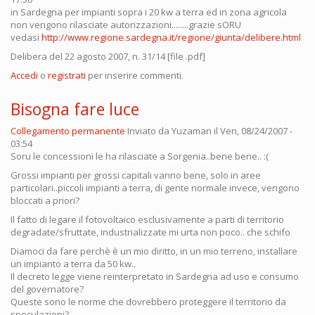
in Sardegna per impianti sopra i 20 kw a terra ed in zona agricola
non vengono rilasciate autorizzazioni........grazie sORU
vedasi
http://www.regione.sardegna.it/regione/giunta/delibere.html
Delibera del 22 agosto 2007, n. 31/14 [file .pdf]
Accedi
o
registrati
per inserire commenti.
Bisogna fare luce
Collegamento permanente
Inviato da
Yuzaman
il Ven, 08/24/2007 -
03:54
Soru le concessioni le ha rilasciate a Sorgenia..bene bene.. :(
Grossi impianti per grossi capitali vanno bene, solo in aree
particolari..piccoli impianti a terra, di gente normale invece, vengono
bloccati a priori?
Il fatto di legare il fotovoltaico esclusivamente a parti di territorio
degradate/sfruttate, industrializzate mi urta non poco.. che schifo
Diamoci da fare perchè è un mio diritto, in un mio terreno, installare
un impianto a terra da 50 kw..
Il decreto legge viene reinterpretato in Sardegna ad uso e consumo
del governatore?
Queste sono le norme che dovrebbero proteggere il territorio da
speculazioni?