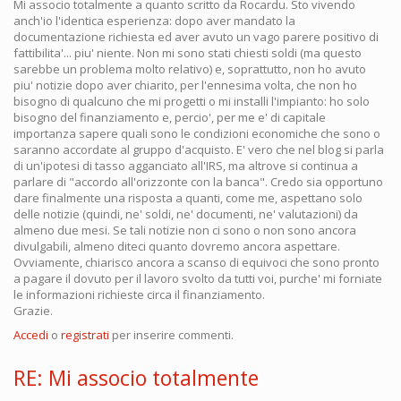
Mi associo totalmente a quanto scritto da Rocardu. Sto vivendo
anch'io l'identica esperienza: dopo aver mandato la
documentazione richiesta ed aver avuto un vago parere positivo di
fattibilita'... piu' niente. Non mi sono stati chiesti soldi (ma questo
sarebbe un problema molto relativo) e, soprattutto, non ho avuto
piu' notizie dopo aver chiarito, per l'ennesima volta, che non ho
bisogno di qualcuno che mi progetti o mi installi l'impianto: ho solo
bisogno del finanziamento e, percio', per me e' di capitale
importanza sapere quali sono le condizioni economiche che sono o
saranno accordate al gruppo d'acquisto. E' vero che nel blog si parla
di un'ipotesi di tasso agganciato all'IRS, ma altrove si continua a
parlare di "accordo all'orizzonte con la banca". Credo sia opportuno
dare finalmente una risposta a quanti, come me, aspettano solo
delle notizie (quindi, ne' soldi, ne' documenti, ne' valutazioni) da
almeno due mesi. Se tali notizie non ci sono o non sono ancora
divulgabili, almeno diteci quanto dovremo ancora aspettare.
Ovviamente, chiarisco ancora a scanso di equivoci che sono pronto
a pagare il dovuto per il lavoro svolto da tutti voi, purche' mi forniate
le informazioni richieste circa il finanziamento.
Grazie.
Accedi
o
registrati
per inserire commenti.
RE: Mi associo totalmente