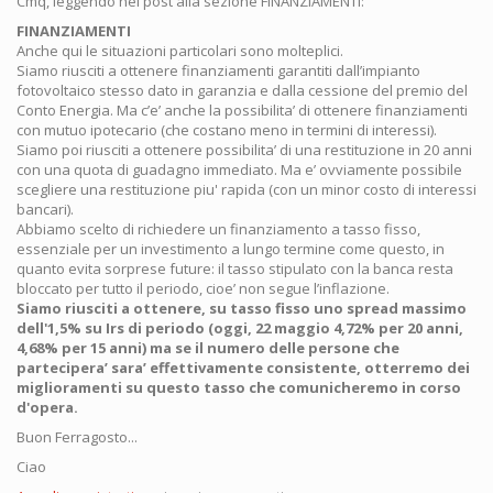
Cmq, leggendo nel post alla sezione FINANZIAMENTI:
FINANZIAMENTI
Anche qui le situazioni particolari sono molteplici.
Siamo riusciti a ottenere finanziamenti garantiti dall’impianto
fotovoltaico stesso dato in garanzia e dalla cessione del premio del
Conto Energia. Ma c’e’ anche la possibilita’ di ottenere finanziamenti
con mutuo ipotecario (che costano meno in termini di interessi).
Siamo poi riusciti a ottenere possibilita’ di una restituzione in 20 anni
con una quota di guadagno immediato. Ma e’ ovviamente possibile
scegliere una restituzione piu' rapida (con un minor costo di interessi
bancari).
Abbiamo scelto di richiedere un finanziamento a tasso fisso,
essenziale per un investimento a lungo termine come questo, in
quanto evita sorprese future: il tasso stipulato con la banca resta
bloccato per tutto il periodo, cioe’ non segue l’inflazione.
Siamo riusciti a ottenere, su tasso fisso uno spread massimo
dell'1,5% su Irs di periodo (oggi, 22 maggio 4,72% per 20 anni,
4,68% per 15 anni) ma se il numero delle persone che
partecipera’ sara’ effettivamente consistente, otterremo dei
miglioramenti su questo tasso che comunicheremo in corso
d'opera.
Buon Ferragosto...
Ciao