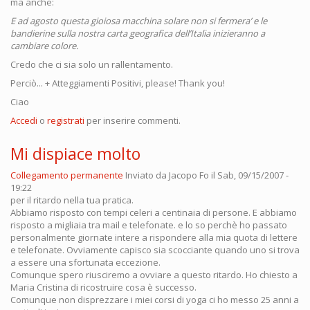
ma anche:
E ad agosto questa gioiosa macchina solare non si fermera’ e le
bandierine sulla nostra carta geografica dell’Italia inizieranno a
cambiare colore.
Credo che ci sia solo un rallentamento.
Perciò... + Atteggiamenti Positivi, please! Thank you!
Ciao
Accedi
o
registrati
per inserire commenti.
Mi dispiace molto
Collegamento permanente
Inviato da
Jacopo Fo
il Sab, 09/15/2007 -
19:22
per il ritardo nella tua pratica.
Abbiamo risposto con tempi celeri a centinaia di persone. E abbiamo
risposto a migliaia tra mail e telefonate. e lo so perchè ho passato
personalmente giornate intere a rispondere alla mia quota di lettere
e telefonate. Ovviamente capisco sia scocciante quando uno si trova
a essere una sfortunata eccezione.
Comunque spero riusciremo a ovviare a questo ritardo. Ho chiesto a
Maria Cristina di ricostruire cosa è successo.
Comunque non disprezzare i miei corsi di yoga ci ho messo 25 anni a