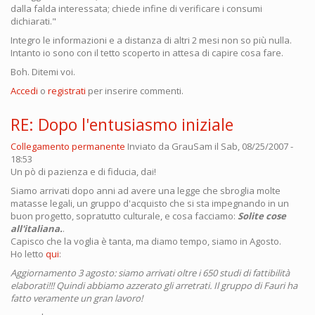
dalla falda interessata; chiede infine di verificare i consumi
dichiarati."
Integro le informazioni e a distanza di altri 2 mesi non so più nulla.
Intanto io sono con il tetto scoperto in attesa di capire cosa fare.
Boh. Ditemi voi.
Accedi
o
registrati
per inserire commenti.
RE: Dopo l'entusiasmo iniziale
Collegamento permanente
Inviato da
GrauSam
il Sab, 08/25/2007 -
18:53
Un pò di pazienza e di fiducia, dai!
Siamo arrivati dopo anni ad avere una legge che sbroglia molte
matasse legali, un gruppo d'acquisto che si sta impegnando in un
buon progetto, sopratutto culturale, e cosa facciamo:
Solite cose
all'italiana.
.
Capisco che la voglia è tanta, ma diamo tempo, siamo in Agosto.
Ho letto
qui
:
Aggiornamento 3 agosto: siamo arrivati oltre i 650 studi di fattibilità
elaborati!!! Quindi abbiamo azzerato gli arretrati. Il gruppo di Fauri ha
fatto veramente un gran lavoro!