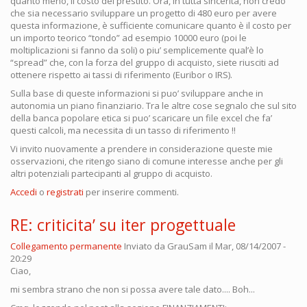
quanto meno, il costo del prestito. Ora, in tutta sincerità, non credo
che sia necessario sviluppare un progetto di 480 euro per avere
questa informazione, è sufficiente comunicare quanto è il costo per
un importo teorico “tondo” ad esempio 10000 euro (poi le
moltiplicazioni si fanno da soli) o piu’ semplicemente qual’è lo
“spread” che, con la forza del gruppo di acquisto, siete riusciti ad
ottenere rispetto ai tassi di riferimento (Euribor o IRS).
Sulla base di queste informazioni si puo’ sviluppare anche in
autonomia un piano finanziario. Tra le altre cose segnalo che sul sito
della banca popolare etica si puo’ scaricare un file excel che fa’
questi calcoli, ma necessita di un tasso di riferimento !!
Vi invito nuovamente a prendere in considerazione queste mie
osservazioni, che ritengo siano di comune interesse anche per gli
altri potenziali partecipanti al gruppo di acquisto.
Accedi
o
registrati
per inserire commenti.
RE: criticita’ su iter progettuale
Collegamento permanente
Inviato da
GrauSam
il Mar, 08/14/2007 -
20:29
Ciao,
mi sembra strano che non si possa avere tale dato.... Boh...