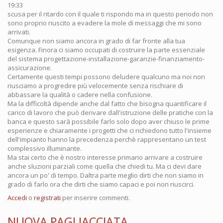
19:33
scusa per il ritardo con il quale ti rispondo ma in questo periodo non
sono proprio riuscito a evadere la mole di messaggi che mi sono
arrivati.
Comunque non siamo ancora in grado di far fronte alla tua
esigenza. Finora ci siamo occupati di costruire la parte essenziale
del sistema progettazione-installazione-garanzie-finanziamento-
assicurazione.
Certamente questi tempi possono deludere qualcuno ma noi non
riusciamo a progredire più velocemente senza rischiare di
abbassare la qualità o cadere nella confusione.
Ma la difficoltà dipende anche dal fatto che bisogna quantificare il
carico di lavoro che può derivare dall'istruzione delle pratiche con la
banca e questo sarà possibile farlo solo dopo aver chiuso le prime
esperienze e chiaramente i progetti che ci richiedono tutto l'insieme
dell'impianto hanno la precedenza perchè rappresentano un test
complessivo illuminante.
Ma stai certo che è nostro interesse primario arrivare a costruire
anche sluzioni parziali come quella che chiedi tu. Ma ci devi dare
ancora un po' di tempo. Daltra parte meglio dirti che non siamo in
grado di farlo ora che dirti che siamo capaci e poi non riuscirci.
Accedi
o
registrati
per inserire commenti.
NUOVA PAGLIACCIATA