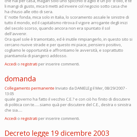
che hai per casa, magari solo uno spicchio d'aglio e un po' d'olio, e te
li mangi di gusto, mica ti metti ad inveire col negozio sotto casa che
ha chiuso alle otto di sera.
E' notte fonda, mica solo in Italia, lo scoramento assale le sinistre di
tutto il mondo, ed il capitalismo ritrova il vigore arrogante degli inizi
del secolo scorso, quando ancora non era spuntato il sol
dell'avvenir.
Ora quel sole è tramontato, ed è inutile rimpiangerlo, in questo sito si
cercano nuove strade e per questo mi piace, pensiero positivo,
cogliamo le opportunità e affrontiamo le avversità, e soprattutto
piantiamola di piangerci addosso.
Accedi
o
registrati
per inserire commenti.
domanda
Collegamento permanente
Inviato da
DANIELEg
il Mer, 08/29/2007 -
13:05
quale governo ha fatto il vecchio C.E.? e con ciò ho finito di discutere
di politica con te......siamo quà per discutere del C.E., destra o sinistra
che sia.....
Accedi
o
registrati
per inserire commenti.
Decreto legge 19 dicembre 2003