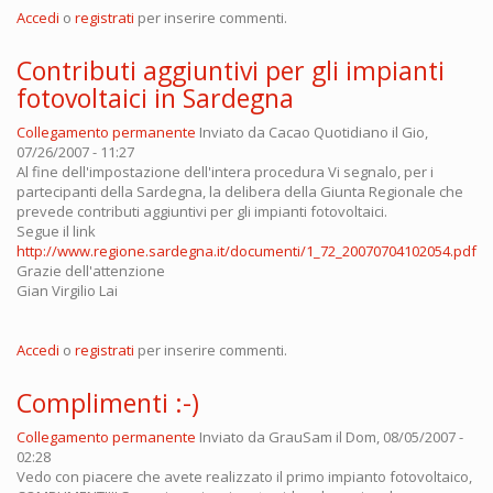
Accedi
o
registrati
per inserire commenti.
Contributi aggiuntivi per gli impianti
fotovoltaici in Sardegna
Collegamento permanente
Inviato da
Cacao Quotidiano
il Gio,
07/26/2007 - 11:27
Al fine dell'impostazione dell'intera procedura Vi segnalo, per i
partecipanti della Sardegna, la delibera della Giunta Regionale che
prevede contributi aggiuntivi per gli impianti fotovoltaici.
Segue il link
http://www.regione.sardegna.it/documenti/1_72_20070704102054.pdf
Grazie dell'attenzione
Gian Virgilio Lai
Accedi
o
registrati
per inserire commenti.
Complimenti :-)
Collegamento permanente
Inviato da
GrauSam
il Dom, 08/05/2007 -
02:28
Vedo con piacere che avete realizzato il primo impianto fotovoltaico,