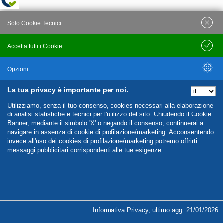
Solo Cookie Tecnici
Accetta tutti i Cookie
Salva
Opzioni
La tua privacy è importante per noi.
Nascondi Opzioni
Utilizziamo, senza il tuo consenso, cookies necessari alla elaborazione
di analisi statistiche e tecnici per l'utilizzo del sito. Chiudendo il Cookie
Banner, mediante il simbolo 'X' o negando il consenso, continuerai a
navigare in assenza di cookie di profilazione/marketing. Acconsentendo
invece all'uso dei cookies di profilazione/marketing potremo offrirti
messaggi pubblicitari corrispondenti alle tue esigenze.
%%CATEGORIES_DETAILS_LIST_TEMPLATE%%
Informativa Privacy
,
ultimo agg.
21/01/2026