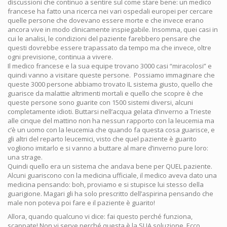
discussioni che continuo a sentire sul come stare bene: un medico
francese ha fatto una ricerca nei vari ospedali europei per cercare
quelle persone che dovevano essere morte e che invece erano
ancora vive in modo clinicamente inspiegabile. Insomma, quei casi in
cui le analisi, le condizioni del paziente farebbero pensare che
questi dovrebbe essere trapassato da tempo ma che invece, oltre
ogni previsione, continua a vivere.
Il medico francese e la sua equipe trovano 3000 casi “miracolosi” e
quindi vanno a visitare queste persone. Possiamo immaginare che
queste 3000 persone abbiamo trovato IL sistema giusto, quello che
guarisce da malattie altrimenti mortali e quello che scopre è che
queste persone sono guarite con 1500 sistemi diversi, alcuni
completamente idioti. Buttarsi nell’acqua gelata d’inverno a Trieste
alle cinque del mattino non ha nessun rapporto con la leucemia ma
c’è un uomo con la leucemia che quando fa questa cosa guarisce, e
gli altri del reparto leucemici, visto che quel paziente è guarito
vogliono imitarlo e si vanno a buttare al mare d’inverno pure loro:
una strage.
Quindi quello era un sistema che andava bene per QUEL paziente.
Alcuni guariscono con la medicina ufficiale, il medico aveva dato una
medicina pensando: boh, proviamo e si stupisce lui stesso della
guarigione. Magari gli ha solo prescritto dell’aspirina pensando che
male non poteva poi fare e il paziente è guarito!
Allora, quando qualcuno vi dice: fai questo perché funziona,
scappate! Non vi serve perché questa è la SUA soluzione. Ecco