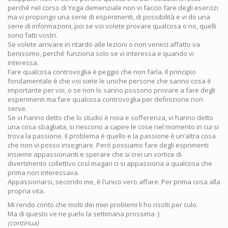
perché nel corso di Yoga demenziale non vi faccio fare degli esercizi
ma vi propongo una serie di esperimenti, di possibilità e vi do una
serie di informazioni, poi se voi volete provare qualcosa o no, quelli
sono fatti vostri.
Se volete arrivare in ritardo alle lezioni o non venirci affatto va
benissimo, perché funziona solo se vi interessa e quando vi
interessa.
Fare qualcosa controvoglia è peggio che non farla. Il principio
fondamentale è che voi siete le uniche persone che sanno cosa è
importante per voi, o se non lo sanno possono provare a fare degli
esperimenti ma fare qualcosa controvoglia per definizione non
serve.
Se vi hanno detto che lo studio è noia e sofferenza, vi hanno detto
una cosa sbagliata, si riescono a capire le cose nel momento in cui si
trova la passione. Il problema è quello e la passione è un’altra cosa
che non vi posso insegnare. Però possiamo fare degli esprimenti
insieme appassionanti e sperare che si crei un vortice di
divertimento collettivo così magari ci si appassiona a qualcosa che
prima non interessava.
Appassionarsi, secondo me, è l’unico vero affare. Per prima cosa alla
propria vita.
Mi rendo conto che molti dei miei problemi li ho risolti per culo.
Ma di questo ve ne parlo la settimana prossima :)
(continua)