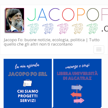
Salta
al
contenuto
principale
Jacopo Fo: buone notizie, ecologia, politica | Tutto
quello che gli altri non ti raccontano
Toggl
naviga