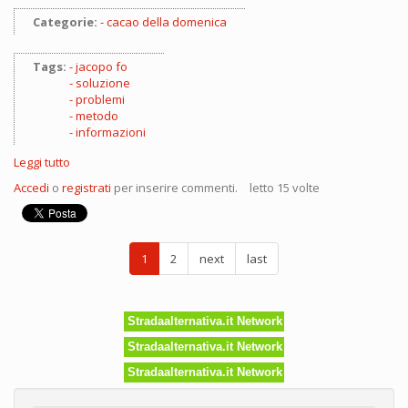
Categorie:
cacao della domenica
Tags:
jacopo fo
soluzione
problemi
metodo
informazioni
Leggi tutto
su
Qual
Accedi
o
registrati
per inserire commenti.
letto 15 volte
è
la
soluzione
migliore?
1
2
next
last
–
Parte
seconda
Stradaalternativa.it Network
Stradaalternativa.it Network
Stradaalternativa.it Network