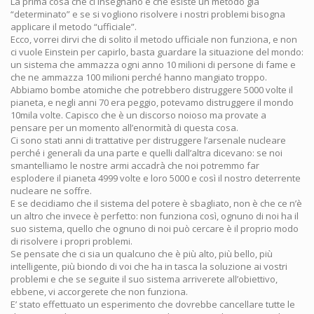
La prima cosa che ci insegnano è che esiste un metodo già
“determinato” e se si vogliono risolvere i nostri problemi bisogna
applicare il metodo “ufficiale”.
Ecco, vorrei dirvi che di solito il metodo ufficiale non funziona, e non
ci vuole Einstein per capirlo, basta guardare la situazione del mondo:
un sistema che ammazza ogni anno 10 milioni di persone di fame e
che ne ammazza 100 milioni perché hanno mangiato troppo.
Abbiamo bombe atomiche che potrebbero distruggere 5000 volte il
pianeta, e negli anni 70 era peggio, potevamo distruggere il mondo
10mila volte. Capisco che è un discorso noioso ma provate a
pensare per un momento all’enormità di questa cosa.
Ci sono stati anni di trattative per distruggere l’arsenale nucleare
perché i generali da una parte e quelli dall’altra dicevano: se noi
smantelliamo le nostre armi accadrà che noi potremmo far
esplodere il pianeta 4999 volte e loro 5000 e così il nostro deterrente
nucleare ne soffre.
E se decidiamo che il sistema del potere è sbagliato, non è che ce n’è
un altro che invece è perfetto: non funziona così, ognuno di noi ha il
suo sistema, quello che ognuno di noi può cercare è il proprio modo
di risolvere i propri problemi.
Se pensate che ci sia un qualcuno che è più alto, più bello, più
intelligente, più biondo di voi che ha in tasca la soluzione ai vostri
problemi e che se seguite il suo sistema arriverete all’obiettivo,
ebbene, vi accorgerete che non funziona.
E’ stato effettuato un esperimento che dovrebbe cancellare tutte le