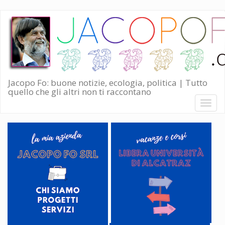
Salta
al
contenuto
principale
Jacopo Fo: buone notizie, ecologia, politica | Tutto
quello che gli altri non ti raccontano
Toggl
naviga