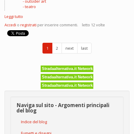
outsider art
teatro
Leggi tutto
su
Il
Accedi
o
registrati
per inserire commenti.
letto 12 volte
Teatro
di
Camelot
1
2
next
last
Stradaalternativa.it Network
Stradaalternativa.it Network
Stradaalternativa.it Network
Naviga sul sito - Argomenti principali
del blog
Indice del blog
Fumetti e disegni