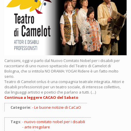
Carissimi, oggi vi parlo dal Nuovo Comitato Nobel per i disabili per
raccontarvi di uno nuovo spettacolo del Teatro di Camelot di
Bologna, che si intitola NO DRAMA: YOGA! Ridere è un fatto molto
serio.
Teatro di Camelot onlus è una compagnia teatrale integrata. Attori e
disabili professionisti per un teatro sociale, di interesse collettivo,
dai linguaggi artistici e poetici che parlano a tutti. (…)
Continua a leggere CACAO del Sabato
Categorie:
Le buone notizie di CaCaO
Tags:
nuovo comitato nobel per i disabili
arte irregolare