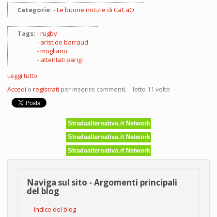
Categorie:
Le buone notizie di CaCaO
Tags:
rugby
aristide barraud
mogliano
attentati parigi
Leggi tutto
su
Il
Accedi
o
registrati
per inserire commenti.
letto 11 volte
rugby
mi
ha
salvato
Stradaalternativa.it Network
la
vita
Stradaalternativa.it Network
Stradaalternativa.it Network
Naviga sul sito - Argomenti principali
del blog
Indice del blog