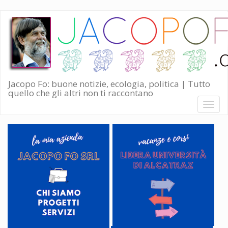
Salta
al
contenuto
principale
Jacopo Fo: buone notizie, ecologia, politica | Tutto
quello che gli altri non ti raccontano
Toggl
naviga