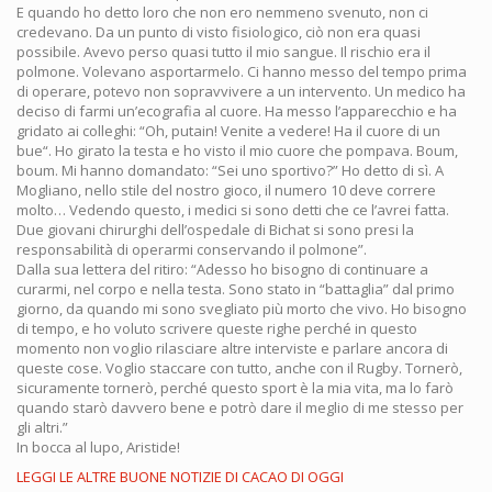
E quando ho detto loro che non ero nemmeno svenuto, non ci
credevano. Da un punto di visto fisiologico, ciò non era quasi
possibile. Avevo perso quasi tutto il mio sangue. Il rischio era il
polmone. Volevano asportarmelo. Ci hanno messo del tempo prima
di operare, potevo non sopravvivere a un intervento. Un medico ha
deciso di farmi un’ecografia al cuore. Ha messo l’apparecchio e ha
gridato ai colleghi: “Oh, putain! Venite a vedere! Ha il cuore di un
bue“. Ho girato la testa e ho visto il mio cuore che pompava. Boum,
boum. Mi hanno domandato: “Sei uno sportivo?” Ho detto di sì. A
Mogliano, nello stile del nostro gioco, il numero 10 deve correre
molto… Vedendo questo, i medici si sono detti che ce l’avrei fatta.
Due giovani chirurghi dell’ospedale di Bichat si sono presi la
responsabilità di operarmi conservando il polmone”.
Dalla sua lettera del ritiro: “Adesso ho bisogno di continuare a
curarmi, nel corpo e nella testa. Sono stato in “battaglia” dal primo
giorno, da quando mi sono svegliato più morto che vivo. Ho bisogno
di tempo, e ho voluto scrivere queste righe perché in questo
momento non voglio rilasciare altre interviste e parlare ancora di
queste cose. Voglio staccare con tutto, anche con il Rugby. Tornerò,
sicuramente tornerò, perché questo sport è la mia vita, ma lo farò
quando starò davvero bene e potrò dare il meglio di me stesso per
gli altri.”
In bocca al lupo, Aristide!
LEGGI LE ALTRE BUONE NOTIZIE DI CACAO DI OGGI