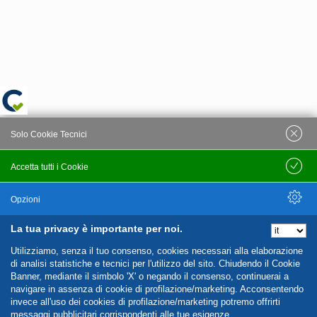
Solo Cookie Tecnici
Accetta tutti i Cookie
Salva
Opzioni
La tua privacy è importante per noi.
Nascondi Opzioni
Utilizziamo, senza il tuo consenso, cookies necessari alla elaborazione
di analisi statistiche e tecnici per l'utilizzo del sito. Chiudendo il Cookie
Banner, mediante il simbolo 'X' o negando il consenso, continuerai a
navigare in assenza di cookie di profilazione/marketing. Acconsentendo
invece all'uso dei cookies di profilazione/marketing potremo offrirti
messaggi pubblicitari corrispondenti alle tue esigenze.