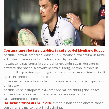
Con una lunga lettera pubblicata sul sito del Mogliano Rugby
,
Aristide Barraud, francese, classe 1989, mediano d’apertura, in forze
al Mogliano, annuncia il suo ritiro dal rugby giocato.
Pazzesca la sua storia: la sera del 13 novembre 2015, durante gli
attentati che hanno sconvolto la città di Parigi, Aristide si trova in
mezzo alla sparatoria, protegge la sorella minore ma un terrorista gli
spara in pieno petto e su un piede.
Polmone perforato, la sorella riporta invece la frattura scomposta di
un braccio.
Aristide viene sottoposto a diverse operazioni chirurgiche, riesce
anche a tornare in campo, allenarsi, giocare una partita.
Ora l’annuncio del ritiro.
Da un’intervista di aprile 2016
: “I medici non hanno ancora capito
come non sia morto nei primi dieci minuti.