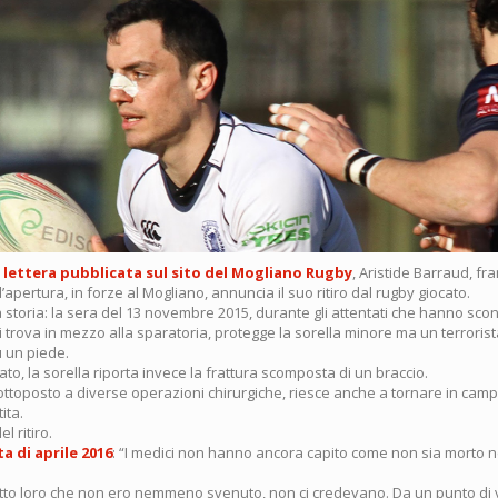
lettera pubblicata sul sito del Mogliano Rugby
, Aristide Barraud, fr
apertura, in forze al Mogliano, annuncia il suo ritiro dal rugby giocato.
storia: la sera del 13 novembre 2015, durante gli attentati che hanno sconvo
 si trova in mezzo alla sparatoria, protegge la sorella minore ma un terrorist
u un piede.
o, la sorella riporta invece la frattura scomposta di un braccio.
ottoposto a diverse operazioni chirurgiche, riesce anche a tornare in campo
ita.
l ritiro.
a di aprile 2016
: “I medici non hanno ancora capito come non sia morto ne
to loro che non ero nemmeno svenuto, non ci credevano. Da un punto di vi