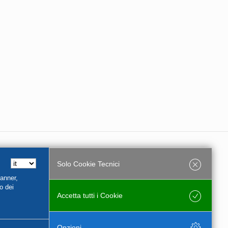
Solo Cookie Tecnici
e Partita Iva 01956540544
Banner,
o dei
Accetta tutti i Cookie
Salva
Opzioni