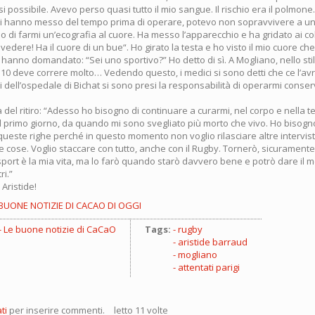
i possibile. Avevo perso quasi tutto il mio sangue. Il rischio era il polmon
i hanno messo del tempo prima di operare, potevo non sopravvivere a un
 di farmi un’ecografia al cuore. Ha messo l’apparecchio e ha gridato ai col
 vedere! Ha il cuore di un bue“. Ho girato la testa e ho visto il mio cuore c
anno domandato: “Sei uno sportivo?” Ho detto di sì. A Mogliano, nello sti
 10 deve correre molto… Vedendo questo, i medici si sono detti che ce l’avr
i dell’ospedale di Bichat si sono presi la responsabilità di operarmi conser
a del ritiro: “Adesso ho bisogno di continuare a curarmi, nel corpo e nella t
al primo giorno, da quando mi sono svegliato più morto che vivo. Ho bisogn
queste righe perché in questo momento non voglio rilasciare altre intervis
 cose. Voglio staccare con tutto, anche con il Rugby. Tornerò, sicuramente
port è la mia vita, ma lo farò quando starò davvero bene e potrò dare il m
ri.”
 Aristide!
 BUONE NOTIZIE DI CACAO DI OGGI
Le buone notizie di CaCaO
Tags:
rugby
aristide barraud
mogliano
attentati parigi
ti
per inserire commenti.
letto 11 volte