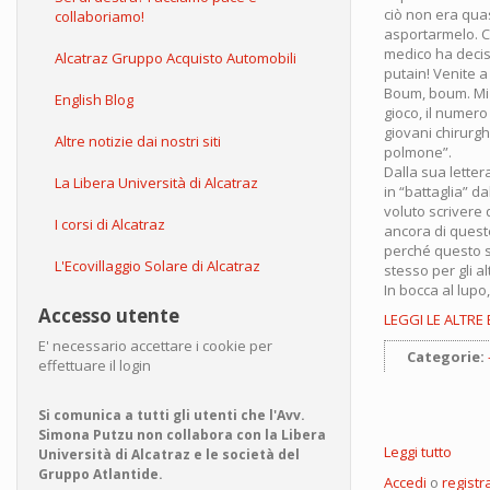
ciò non era quas
collaboriamo!
asportarmelo. C
medico ha deciso
Alcatraz Gruppo Acquisto Automobili
putain! Venite a
Boum, boum. Mi h
English Blog
gioco, il numero
giovani chirurgh
Altre notizie dai nostri siti
polmone”.
Dalla sua letter
La Libera Università di Alcatraz
in “battaglia” d
voluto scrivere 
I corsi di Alcatraz
ancora di queste
perché questo s
L'Ecovillaggio Solare di Alcatraz
stesso per gli alt
In bocca al lupo,
Accesso utente
LEGGI LE ALTRE
E' necessario accettare i cookie per
Categorie:
effettuare il login
Si comunica a tutti gli utenti che l'Avv.
Simona Putzu non collabora con la Libera
Leggi tutto
su
Università di Alcatraz e le società del
Il
Gruppo Atlantide.
Accedi
o
registra