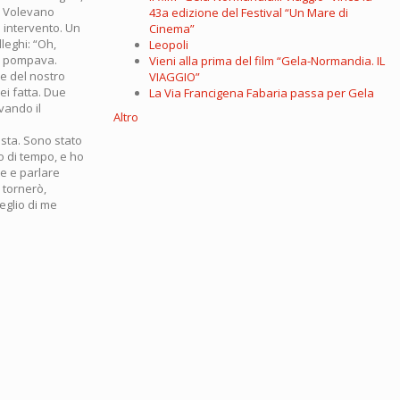
e. Volevano
43a edizione del Festival “Un Mare di
 intervento. Un
Cinema”
leghi: “Oh,
Leopoli
he pompava.
Vieni alla prima del film “Gela-Normandia. IL
le del nostro
VIAGGIO”
ei fatta. Due
La Via Francigena Fabaria passa per Gela
vando il
Altro
esta. Sono stato
o di tempo, e ho
te e parlare
 tornerò,
eglio di me