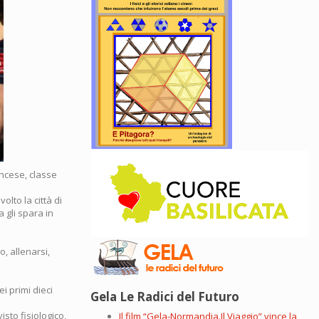
ancese, classe
lto la città di
a gli spara in
, allenarsi,
i primi dieci
Gela Le Radici del Futuro
sto fisiologico,
Il film “Gela-Normandia.Il Viaggio” vince la