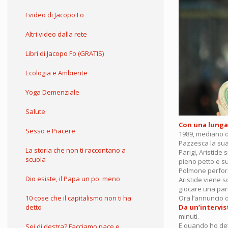
I video di Jacopo Fo
Altri video dalla rete
Libri di Jacopo Fo (GRATIS)
Ecologia e Ambiente
Yoga Demenziale
Salute
Con una lunga 
Sesso e Piacere
1989, mediano d’
Pazzesca la sua 
La storia che non ti raccontano a
Parigi, Aristide
scuola
pieno petto e s
Polmone perforat
Dio esiste, il Papa un po' meno
Aristide viene s
giocare una part
10 cose che il capitalismo non ti ha
Ora l’annuncio de
detto
Da un’intervist
minuti.
E quando ho det
Sei di destra? Facciamo pace e