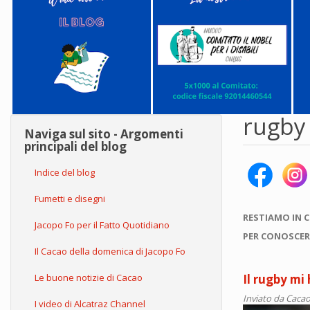
rugby
Naviga sul sito - Argomenti
principali del blog
Indice del blog
Fumetti e disegni
RESTIAMO IN 
Jacopo Fo per il Fatto Quotidiano
PER CONOSCER
Il Cacao della domenica di Jacopo Fo
Le buone notizie di Cacao
Il rugby mi 
Inviato da
Cacao
I video di Alcatraz Channel