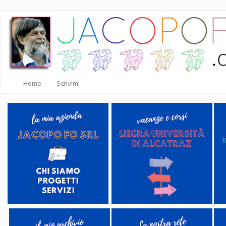
Salta
al
contenuto
principale
Home
Scrivimi