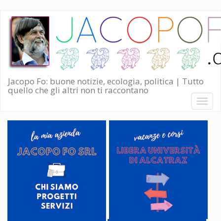
Salta
al
contenuto
principale
Jacopo Fo: buone notizie, ecologia, politica | Tutto
quello che gli altri non ti raccontano
Toggl
naviga