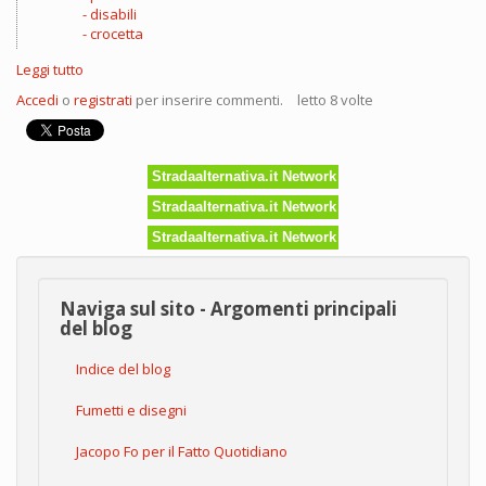
disabili
crocetta
Leggi tutto
su
Notizie
Accedi
o
registrati
per inserire commenti.
letto 8 volte
da
Nuovo
Comitato
Nobel
Stradaalternativa.it Network
per
i
Stradaalternativa.it Network
Disabili
Stradaalternativa.it Network
Naviga sul sito - Argomenti principali
del blog
Indice del blog
Fumetti e disegni
Jacopo Fo per il Fatto Quotidiano