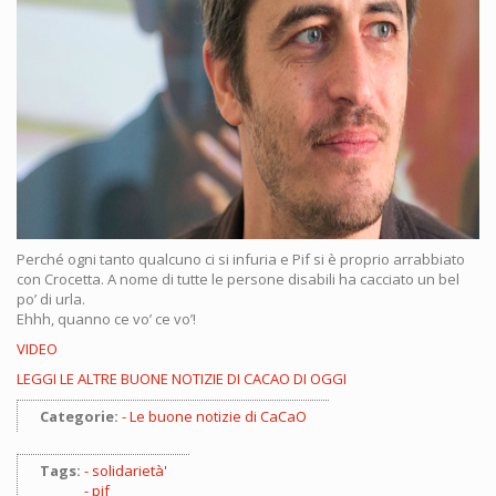
Perché ogni tanto qualcuno ci si infuria e Pif si è proprio arrabbiato
con Crocetta. A nome di tutte le persone disabili ha cacciato un bel
po’ di urla.
Ehhh, quanno ce vo’ ce vo’!
VIDEO
LEGGI LE ALTRE BUONE NOTIZIE DI CACAO DI OGGI
Categorie:
Le buone notizie di CaCaO
Tags:
solidarietà'
pif