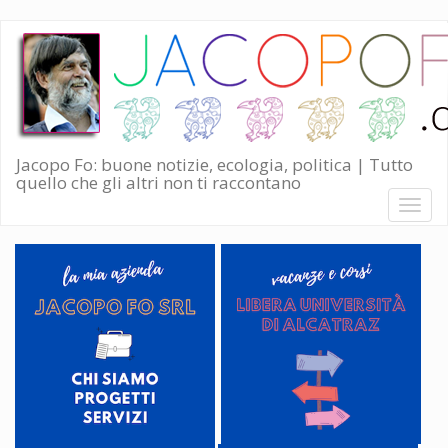
Salta
al
contenuto
principale
Jacopo Fo: buone notizie, ecologia, politica | Tutto
quello che gli altri non ti raccontano
Toggl
naviga