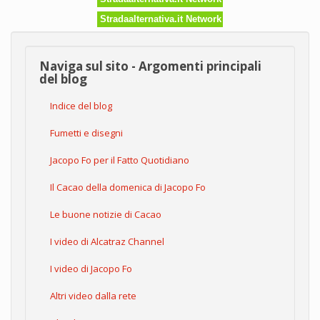
crederci!)
Stradaalternativa.it Network
Naviga sul sito - Argomenti principali
del blog
Indice del blog
Fumetti e disegni
Jacopo Fo per il Fatto Quotidiano
Il Cacao della domenica di Jacopo Fo
Le buone notizie di Cacao
I video di Alcatraz Channel
I video di Jacopo Fo
Altri video dalla rete