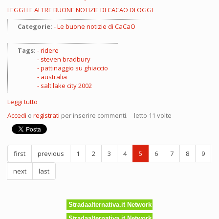
LEGGI LE ALTRE BUONE NOTIZIE DI CACAO DI OGGI
Categorie:
Le buone notizie di CaCaO
Tags:
ridere
steven bradbury
pattinaggio su ghiaccio
australia
salt lake city 2002
Leggi tutto
su
15
Accedi
o
registrati
per inserire commenti.
letto 11 volte
anni
fa
la
favola
first
previous
1
2
3
4
5
6
7
8
9
di
Steven
next
last
Bradbury
(per
non
dimenticare
Stradaalternativa.it Network
che
bisogna
Stradaalternativa.it Network