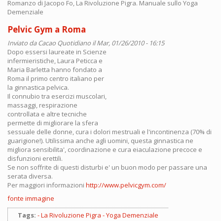
Romanzo di Jacopo Fo, La Rivoluzione Pigra. Manuale sullo Yoga
Demenziale
Pelvic Gym a Roma
Inviato da
Cacao Quotidiano
il Mar, 01/26/2010 - 16:15
Dopo essersi laureate in Scienze
infermieristiche, Laura Peticca e
Maria Barletta hanno fondato a
Roma il primo centro italiano per
la ginnastica pelvica.
Il connubio tra esercizi muscolari,
massaggi, respirazione
controllata e altre tecniche
permette di migliorare la sfera
sessuale delle donne, cura i dolori mestruali e l'incontinenza (70% di
guarigione!). Utilissima anche agli uomini, questa ginnastica ne
migliora sensibilita', coordinazione e cura eiaculazione precoce e
disfunzioni erettili.
Se non soffrite di questi disturbi e' un buon modo per passare una
serata diversa.
Per maggiori informazioni
http://www.pelvicgym.com/
fonte immagine
Tags:
La Rivoluzione Pigra - Yoga Demenziale