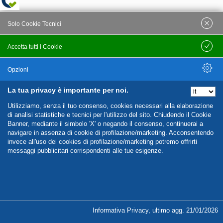
Solo Cookie Tecnici
Accetta tutti i Cookie
Salva
Opzioni
La tua privacy è importante per noi.
Nascondi Opzioni
Utilizziamo, senza il tuo consenso, cookies necessari alla elaborazione
di analisi statistiche e tecnici per l'utilizzo del sito. Chiudendo il Cookie
Banner, mediante il simbolo 'X' o negando il consenso, continuerai a
navigare in assenza di cookie di profilazione/marketing. Acconsentendo
invece all'uso dei cookies di profilazione/marketing potremo offrirti
messaggi pubblicitari corrispondenti alle tue esigenze.
%%CATEGORIES_DETAILS_LIST_TEMPLATE%%
Informativa Privacy
,
ultimo agg.
21/01/2026