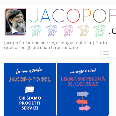
Salta
al
contenuto
principale
Jacopo Fo: buone notizie, ecologia, politica | Tutto
quello che gli altri non ti raccontano
Toggl
naviga