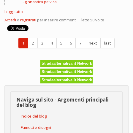
ginnastica pelvica
Leggi tutto
su
Pelvic
Accedi
o
registrati
per inserire commenti.
letto 50 volte
Gym
a
Roma
1
2
3
4
5
6
7
next
last
Stradaalternativa.it Network
Stradaalternativa.it Network
Stradaalternativa.it Network
Naviga sul sito - Argomenti principali
del blog
Indice del blog
Fumetti e disegni