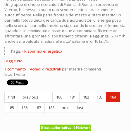
Un gruppo di cinque ricercatori di Fabrica di Roma, in provincia di
Viterbo, ha messo a punto uno scooter elettrico praticamente
autosufficiente. Nella parte frontale del mezzo e' stato inserito un
pannello fotovoltaico che carica due accumulatori di energia posti
nella scocca. Il pannello funziona sia quando lo scooter e' fermo, sia
quando e' in movimento e assicura un'autonomia sufficiente ad
affrontare una giornata di spostamenti cittadini. Raggiunge i 20 km/h,
anche se la velocita' media nelle citta' italiane e' di 10 km/h.
Tags:
Risparmio energetico
Leggi tutto
su
Contro
1 commento
Accedi
o
registrati
per inserire commenti.
il
letto 1 volta
caro
petrolio...
a
tutto
first
previous
…
180
181
182
183
184
Sole
185
186
187
188
next
last
Stradaalternativa.it Network