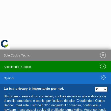
Solo Cookie Tecnici
Accetta tutti i Cookie
Salva
Opzioni
La tua privacy è importante per noi.
Nascondi Opzioni
Utilizziamo, senza il tuo consenso, cookies necessari alla elaborazione
di analisi statistiche e tecnici per l'utilizzo del sito. Chiudendo il Cookie
Banner, mediante il simbolo 'X' o negando il consenso, continuerai a
navigare in assenza di cookie di profilazione/marketing. Acconsentendo