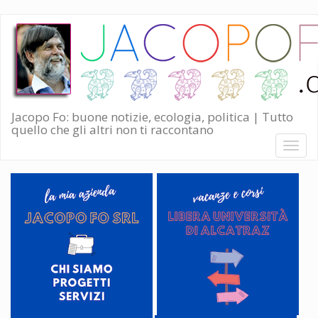
Salta
al
contenuto
principale
Jacopo Fo: buone notizie, ecologia, politica | Tutto
quello che gli altri non ti raccontano
Toggl
naviga