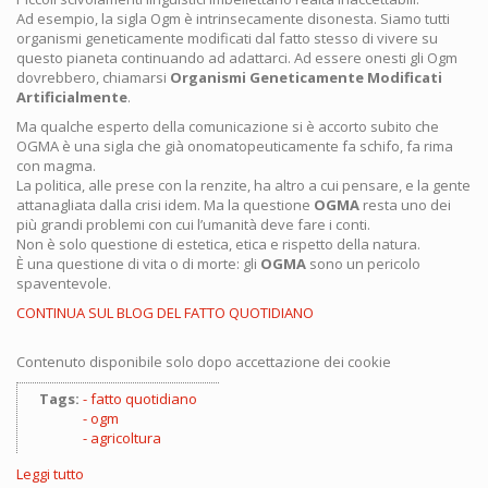
Ad esempio, la sigla Ogm è intrinsecamente disonesta. Siamo tutti
organismi geneticamente modificati dal fatto stesso di vivere su
questo pianeta continuando ad adattarci. Ad essere onesti gli Ogm
dovrebbero, chiamarsi
Organismi Geneticamente Modificati
Artificialmente
.
Ma qualche esperto della comunicazione si è accorto subito che
OGMA è una sigla che già onomatopeuticamente fa schifo, fa rima
con magma.
La politica, alle prese con la renzite, ha altro a cui pensare, e la gente
attanagliata dalla crisi idem. Ma la questione
OGMA
resta uno dei
più grandi problemi con cui l’umanità deve fare i conti.
Non è solo questione di estetica, etica e rispetto della natura.
È una questione di vita o di morte: gli
OGMA
sono un pericolo
spaventevole.
CONTINUA SUL BLOG DEL FATTO QUOTIDIANO
Contenuto disponibile solo dopo accettazione dei cookie
Tags:
fatto quotidiano
ogm
agricoltura
Leggi tutto
su