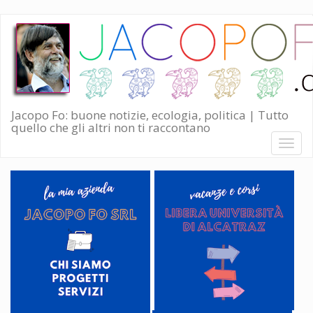
Salta
al
contenuto
principale
Jacopo Fo: buone notizie, ecologia, politica | Tutto
quello che gli altri non ti raccontano
Toggl
naviga