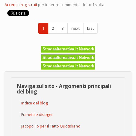
Tu
Accedi
o
registrati
per inserire commenti.
letto 1 volta
sei
un
organismo
geneticamente
1
2
3
next
last
modificato?
Stradaalternativa.it Network
Stradaalternativa.it Network
Stradaalternativa.it Network
Naviga sul sito - Argomenti principali
del blog
Indice del blog
Fumetti e disegni
Jacopo Fo per il Fatto Quotidiano