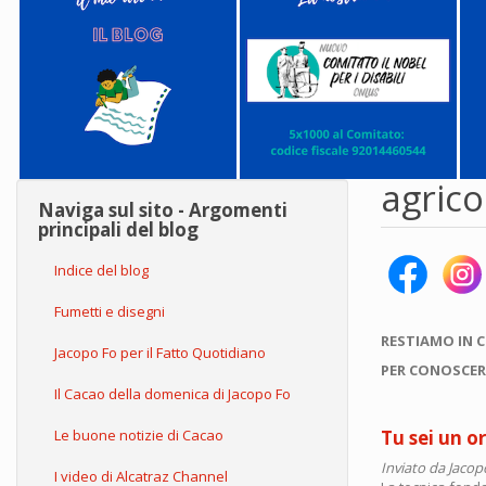
agrico
Naviga sul sito - Argomenti
principali del blog
Indice del blog
Fumetti e disegni
RESTIAMO IN 
Jacopo Fo per il Fatto Quotidiano
PER CONOSCER
Il Cacao della domenica di Jacopo Fo
Le buone notizie di Cacao
Tu sei un 
Inviato da
Jacop
I video di Alcatraz Channel