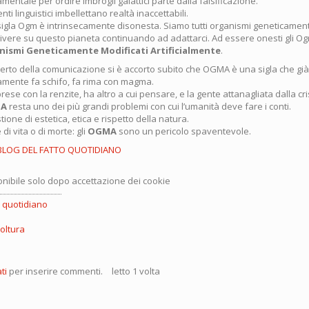
mentale per ordire imbrogli galattici parte dalla falsificazione.
nti linguistici imbellettano realtà inaccettabili.
sigla Ogm è intrinsecamente disonesta. Siamo tutti organismi geneticament
 vivere su questo pianeta continuando ad adattarci. Ad essere onesti gli 
nismi Geneticamente Modificati Artificialmente
.
rto della comunicazione si è accorto subito che OGMA è una sigla che già
mente fa schifo, fa rima con magma.
 prese con la renzite, ha altro a cui pensare, e la gente attanagliata dalla cr
A
resta uno dei più grandi problemi con cui l’umanità deve fare i conti.
ione di estetica, etica e rispetto della natura.
di vita o di morte: gli
OGMA
sono un pericolo spaventevole.
BLOG DEL FATTO QUOTIDIANO
nibile solo dopo accettazione dei cookie
o quotidiano
coltura
ti
per inserire commenti.
letto 1 volta
nismo