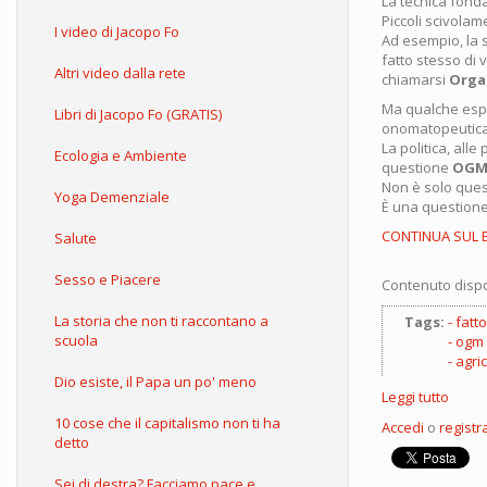
La tecnica fonda
Piccoli scivolame
I video di Jacopo Fo
Ad esempio, la 
fatto stesso di
Altri video dalla rete
chiamarsi
Orga
Ma qualche espe
Libri di Jacopo Fo (GRATIS)
onomatopeutica
La politica, alle
Ecologia e Ambiente
questione
OGM
Non è solo quest
Yoga Demenziale
È una questione 
CONTINUA SUL 
Salute
Sesso e Piacere
Contenuto dispo
La storia che non ti raccontano a
Tags:
fatt
scuola
ogm
agri
Dio esiste, il Papa un po' meno
Leggi tutto
su
Tu
10 cose che il capitalismo non ti ha
Accedi
o
registra
sei
detto
un
orga
Sei di destra? Facciamo pace e