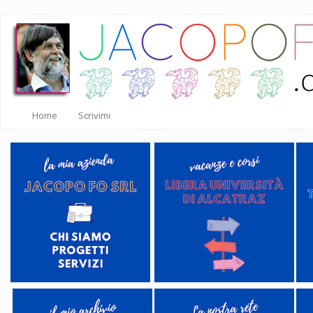
Salta
al
contenuto
principale
Home
Scrivimi