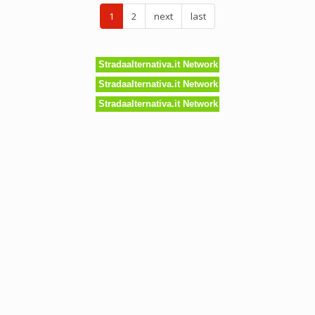
icamente
1
2
next
last
icato?
Stradaalternativa.it Network
Stradaalternativa.it Network
Stradaalternativa.it Network