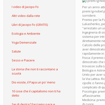
I video di Jacopo Fo
Per un anno atte
premi Ig-nobel p
sorridere.
Altri video dalla rete
Premio per la P
Lukashenko, per 
Libri di Jacopo Fo (GRATIS)
"arrestato un u
Ingegneria di s
Ecologia e Ambiente
sistema per intr
direttamente nel
Yoga Demenziale
Calcolo delle p
aver dimostrato
Salute
rapidamente in 
Fisica: il premi
Sesso e Piacere
dimostrato che u
trovasse sulla 
La storia che non ti raccontano a
Biologia e Astr
scuola
Unito per aver 
la Via Lattea. R
Dio esiste, il Papa un po' meno
cipolle ci fann
complicato di qu
10 cose che il capitalismo non ti ha
Psicologia: prem
detto
affascinante.
Medicina: premia
di cuore.
Sei di destra? Facciamo pace e