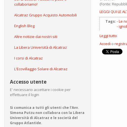
(Fonte: Repubbli
collaboriamo!
LEGGI QUI LE AL
Alcatraz Gruppo Acquisto Automobili
Tags:
Le n
English Blog
igno
Leggi tutto
su
Altre notizie dai nostri siti
I
Accedi
o
registra
premi
La Libera Università di Alcatraz
Ig-
Nobe
I corsi di Alcatraz
2013
L'Ecovillaggio Solare di Alcatraz
Accesso utente
E' necessario accettare i cookie per
effettuare il login
Si comunica a tutti gli utenti che l'Avv.
Simona Putzu non collabora con la Libera
Università di Alcatraz e le società del
Gruppo Atlantide.