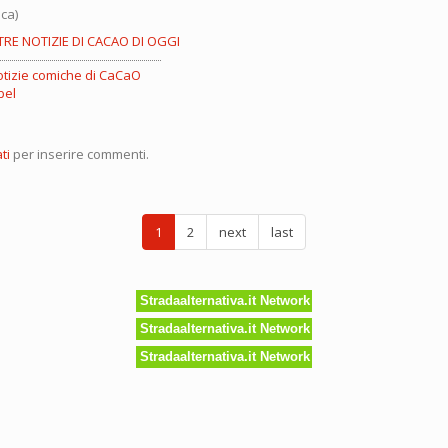
ca)
TRE NOTIZIE DI CACAO DI OGGI
otizie comiche di CaCaO
bel
ti
per inserire commenti.
l
1
2
next
last
Stradaalternativa.it Network
Stradaalternativa.it Network
Stradaalternativa.it Network