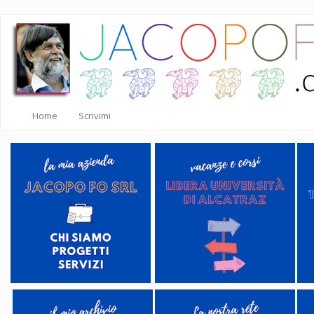
Salta
al
contenuto
principale
Home
Scrivimi