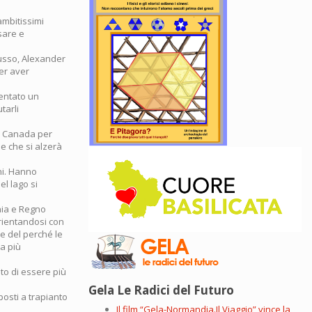
ambitissimi
nsare e
russo, Alexander
per aver
ventato un
tarli
e Canada per
e che si alzerà
ani. Hanno
l lago si
nia e Regno
orientandosi con
e del perché le
a più
nto di essere più
Gela Le Radici del Futuro
posti a trapianto
Il film “Gela-Normandia.Il Viaggio” vince la