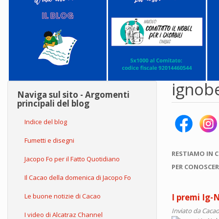
ignob
Naviga sul sito - Argomenti
principali del blog
Indice del blog
Fumetti e disegni
RESTIAMO IN 
Jacopo Fo per il Fatto Quotidiano
PER CONOSCER
Il Cacao della domenica di Jacopo Fo
Le buone notizie di Cacao
I premi Ig-
Inviato da
Cacao
I video di Alcatraz Channel