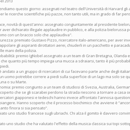
ndiamo questo giorno: assegnati nel teatro dell'Università di Harvard gli 
er le ricerche scientifiche più pazze, non tanto utili, ma in grado di far pe
ace, novità di quest'anno: assegnato congiuntamente al presidente bielo
aver dichiarato illegale applaudire in pubblico, e alla polizia bielorussa 
omo con un braccio solo che applaudiva".
icurezza: premiato Gustavo Pizzo, ricercatore italo-americano, per aver in
appolare gli aspiranti dirottatori aerei, chiuderli in un pacchetto e paracadu
le mani della polizia.
robabilità: premio IgNobel assegnato a un team di Gran Bretagna, Olanda 
 che quanto più tempo impiega una mucca a sdraiarsi, tanto è più probabil
piedi.
o è andato a un gruppo di ricercatori di cui facevano parte anche degli itali
n uomo potrebbe correre a piedi sulla superficie di un lago ma solo se que
Luna o su Marte.
onomia: premio congiunto a un team di studiosi di Svezia, Australia, Germa
scoperto che se gli scarabei perdono la strada riescono a tornare a casa 
icercatori giapponesi e tedeschi hanno invece affrontato l'annosa question
o piangere. Hanno scoperto che il processo biochimico che avviene è “ancor
anto finora si sia pensato”.
iato uno studio francese sugli ubriachi. Chi alza il gomito è davvero convi
to uno studio che ha valutato l'effetto della musica classica sui topi sotto