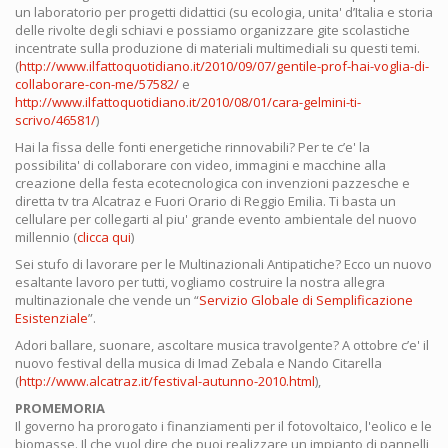
un laboratorio per progetti didattici (su ecologia, unita' d’Italia e storia
delle rivolte degli schiavi e possiamo organizzare gite scolastiche
incentrate sulla produzione di materiali multimediali su questi temi.
(
http://www.ilfattoquotidiano.it/2010/09/07/gentile-prof-hai-voglia-di-
collaborare-con-me/57582/
e
http://www.ilfattoquotidiano.it/2010/08/01/cara-gelmini-ti-
scrivo/46581/
)
Hai la fissa delle fonti energetiche rinnovabili? Per te c’e' la
possibilita' di collaborare con video, immagini e macchine alla
creazione della festa ecotecnologica con invenzioni pazzesche e
diretta tv tra Alcatraz e Fuori Orario di Reggio Emilia. Ti basta un
cellulare per collegarti al piu' grande evento ambientale del nuovo
millennio (
clicca qui
)
Sei stufo di lavorare per le Multinazionali Antipatiche? Ecco un nuovo
esaltante lavoro per tutti, vogliamo costruire la nostra allegra
multinazionale che vende un “
Servizio Globale di Semplificazione
Esistenziale
”.
Adori ballare, suonare, ascoltare musica travolgente? A ottobre c’e' il
nuovo festival della musica di Imad Zebala e Nando Citarella
(
http://www.alcatraz.it/festival-autunno-2010.html
),
PROMEMORIA
Il governo ha prorogato i finanziamenti per il fotovoltaico, l'eolico e le
biomasse. Il che vuol dire che puoi realizzare un impianto di pannelli