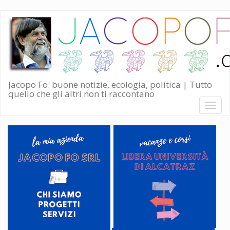
Salta
al
contenuto
principale
Jacopo Fo: buone notizie, ecologia, politica | Tutto
quello che gli altri non ti raccontano
Toggl
naviga