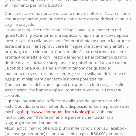
e' il momento per farlo. Subito.)
Questa estate ci ha portato un vento nuovo, i lettori di Cacao ci sono
venuti a trovare in gran numero e sono nate decine di discussioni su
sogni e progetti.
La sensazione che ne ho tratto e' che siamo in un momento nel
quale tutto si gioca intorno alla capacita' di aprire una nuova epoca
incentrata sulla collaborazione. Per anni abbiamo dovuto lavorare a
testa china per far sopravvivere le fragole che avevamo piantato. E
ora, magia della sincronicita' universale, Alcatraz si trova a essere
pronta a connettersi con il resto del mondo e nel contempo ci sono
decine di altre iniziative strepitose che potrebbero danzare con noi.
La conclusione a cui siamo arrivati in tanti e' che questo e' il
momento di investire le nostre energie nello sviluppo della rete che
oggi puo' moltiplicare per cento le nostre potenzialita'.
Questo numero di Cacao e' quindi un appello a tutti i singoli e alle
associazioni che hanno voglia di connettersi con noi su progetti
concreti.
E questa intenzione e' rafforzata dalla grande opportunita' che Il
Fatto Quotidiano ci sta mettendo a disposizione, con la presenza del
mio blog (
http://www.ilfattoquotidiano.it/blog/jfo/
). Abbiamo
moltiplicato per 10 volte almeno le persone che riusciamo a
raggiungere quotidianamente.
Alcuni articoli hanno ottenuto piu' di mille condivisioni su Facebook
(un sostegno enorme) e sono stati letti da piu' di 50.000 persone.