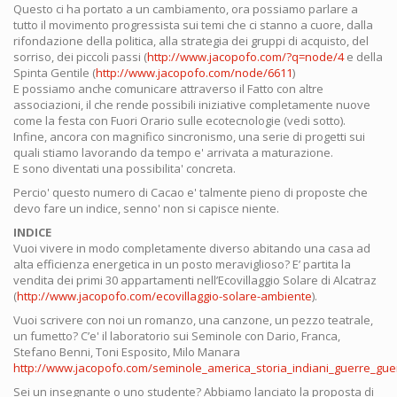
Questo ci ha portato a un cambiamento, ora possiamo parlare a
tutto il movimento progressista sui temi che ci stanno a cuore, dalla
rifondazione della politica, alla strategia dei gruppi di acquisto, del
sorriso, dei piccoli passi (
http://www.jacopofo.com/?q=node/4
e della
Spinta Gentile (
http://www.jacopofo.com/node/6611
)
E possiamo anche comunicare attraverso il Fatto con altre
associazioni, il che rende possibili iniziative completamente nuove
come la festa con Fuori Orario sulle ecotecnologie (vedi sotto).
Infine, ancora con magnifico sincronismo, una serie di progetti sui
quali stiamo lavorando da tempo e' arrivata a maturazione.
E sono diventati una possibilita' concreta.
Percio' questo numero di Cacao e' talmente pieno di proposte che
devo fare un indice, senno' non si capisce niente.
INDICE
Vuoi vivere in modo completamente diverso abitando una casa ad
alta efficienza energetica in un posto meraviglioso? E’ partita la
vendita dei primi 30 appartamenti nell’Ecovillaggio Solare di Alcatraz
(
http://www.jacopofo.com/ecovillaggio-solare-ambiente
).
Vuoi scrivere con noi un romanzo, una canzone, un pezzo teatrale,
un fumetto? C’e' il laboratorio sui Seminole con Dario, Franca,
Stefano Benni, Toni Esposito, Milo Manara
http://www.jacopofo.com/seminole_america_storia_indiani_guerre_guer
Sei un insegnante o uno studente? Abbiamo lanciato la proposta di