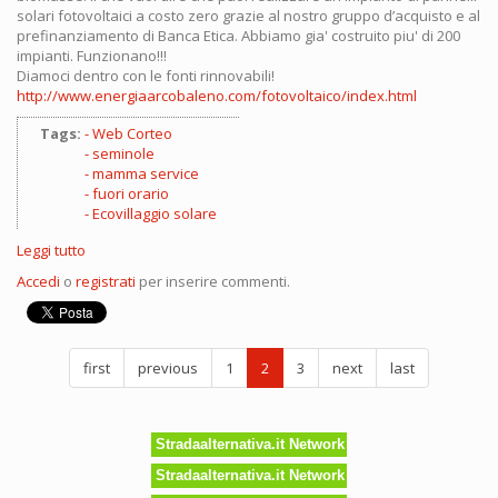
solari fotovoltaici a costo zero grazie al nostro gruppo d’acquisto e al
prefinanziamento di Banca Etica. Abbiamo gia' costruito piu' di 200
impianti. Funzionano!!!
Diamoci dentro con le fonti rinnovabili!
http://www.energiaarcobaleno.com/fotovoltaico/index.html
Tags:
Web Corteo
seminole
mamma service
fuori orario
Ecovillaggio solare
Leggi tutto
su
6
Accedi
o
registrati
per inserire commenti.
progetti
per
rendere
piu'
first
previous
1
2
3
next
last
sexy
e
rivoluzionario
il
Stradaalternativa.it Network
tuo
meraviglioso
Stradaalternativa.it Network
inverno!