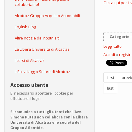
Clicca qui per il 
collaboriamo!
Alcatraz Gruppo Acquisto Automobili
English Blog
Categorie:
Altre notizie dai nostri siti
Leggi tutto
su
La Libera Università di Alcatraz
Ecofu
Accedi
o
registra
Tv,
I corsi di Alcatraz
quint
punta
L'Ecovillaggio Solare di Alcatraz
fra
first
previ
riduz
dello
Accesso utente
last
sprec
E' necessario accettare i cookie per
alime
effettuare il login
recup
degli
olii
Si comunica a tutti gli utenti che l'Avv.
esaus
Simona Putzu non collabora con la Libera
e
Università di Alcatraz e le società del
agric
Gruppo Atlantide.
di