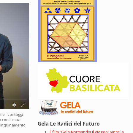
eme i vantaggi
lo con la sua
Gela Le Radici del Futuro
l’inquinamento
Il film “Gela-Normandia.Il Viaggio” vince la