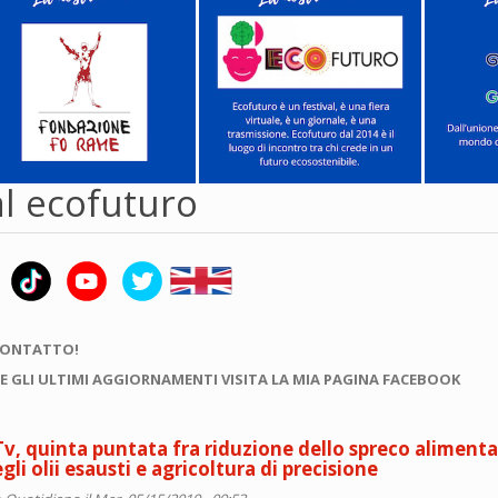
al ecofuturo
CONTATTO!
E GLI ULTIMI AGGIORNAMENTI VISITA LA MIA PAGINA FACEBOOK
v, quinta puntata fra riduzione dello spreco alimenta
li olii esausti e agricoltura di precisione