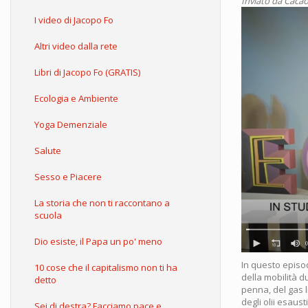
Inviato da
Cacao
I video di Jacopo Fo
Altri video dalla rete
Libri di Jacopo Fo (GRATIS)
Ecologia e Ambiente
Yoga Demenziale
Salute
Sesso e Piacere
La storia che non ti raccontano a
scuola
Dio esiste, il Papa un po' meno
In questo episo
10 cose che il capitalismo non ti ha
della mobilità d
detto
penna, del gas l
degli olii esaust
Sei di destra? Facciamo pace e