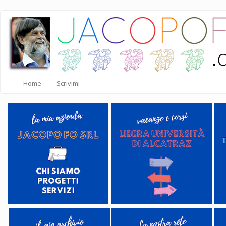
Salta
al
contenuto
principale
Home
Scrivimi