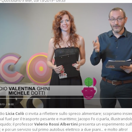
 Quotidiano
il Mer, 05/15/2019 - 09:53
dio
Licia Colò
ci invita a riflettere sullo spreco alimentare; scopriamo insi
ual fuel per il trasporto pesante e marittimo; Jacopo Fo ci parla, illustrando
iquido; il professor
Valerio Rossi Albertini
presenta un esperimento sul
i; e poi un servizio sul primo autobus elettrico a due piani... e molto altro!