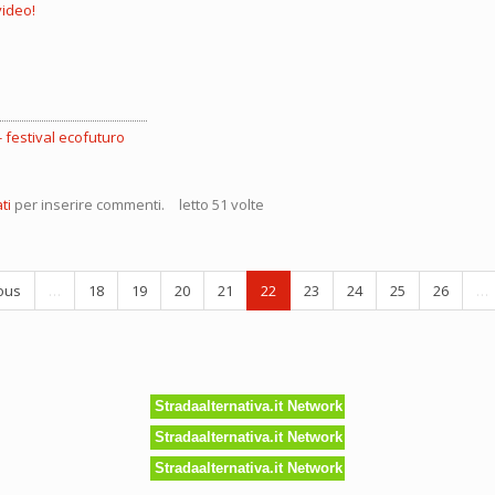
video!
festival ecofuturo
turo
ti
per inserire commenti.
letto 51 volte
a
ta
ous
…
18
19
20
21
22
23
24
25
26
…
ione
o
ntare,
ero
Stradaalternativa.it Network
ti
Stradaalternativa.it Network
Stradaalternativa.it Network
oltura