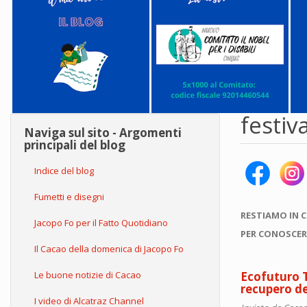
festiv
Naviga sul sito - Argomenti
principali del blog
Indice del blog
Fumetti e disegni
RESTIAMO IN 
Jacopo Fo per il Fatto Quotidiano
PER CONOSCER
Il Cacao della domenica di Jacopo Fo
Le buone notizie di Cacao
Ecofuturo T
recupero deg
I video di Alcatraz Channel