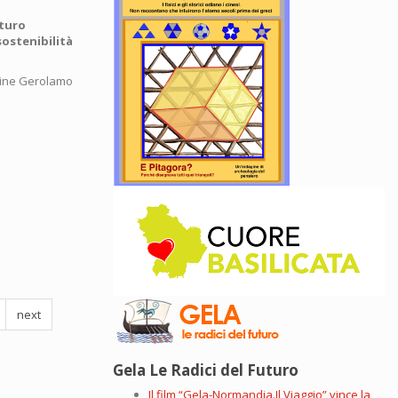
turo
sostenibilità
gine Gerolamo
next
Gela Le Radici del Futuro
Il film “Gela-Normandia.Il Viaggio” vince la