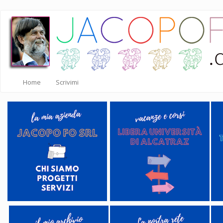
Salta
al
contenuto
principale
Home
Scrivimi