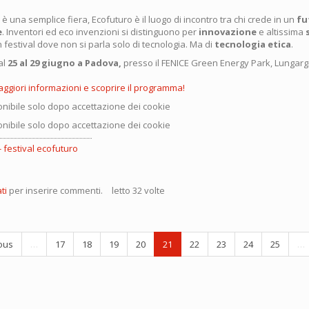
è una semplice fiera, Ecofuturo è il luogo di incontro tra chi crede in un
fu
e
. Inventori ed eco invenzioni si distinguono per
innovazione
e altissima
n festival dove non si parla solo di tecnologia. Ma di
tecnologia etica
.
al
25 al 29 giugno a Padova,
presso il FENICE Green Energy Park, Lungar
aggiori informazioni e scoprire il programma!
nibile solo dopo accettazione dei cookie
nibile solo dopo accettazione dei cookie
festival ecofuturo
ti
per inserire commenti.
letto 32 volte
al
turo
ous
…
17
18
19
20
21
22
23
24
25
…