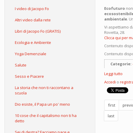
Ecofuturo
non 
I video di Jacopo Fo
ecosostenibil
ambientale
. U
Altri video dalla rete
Vi aspettiamo d
Libri di Jacopo Fo (GRATIS)
Rovetta, 28.
Clicca qui per m
Ecologia e Ambiente
Contenuto dispo
Yoga Demenziale
Contenuto dispo
Categorie:
Salute
Leggi tutto
su
Sesso e Piacere
Lo
Accedi
o
registra
spot
La storia che non ti raccontano a
del
scuola
Festiv
Ecofu
Dio esiste, il Papa un po' meno
first
previ
2019
10 cose che il capitalismo non ti ha
last
detto
Sei di destra? Facciamo pace e