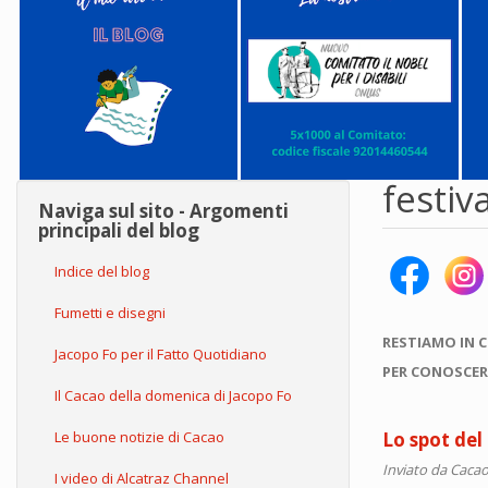
festiv
Naviga sul sito - Argomenti
principali del blog
Indice del blog
Fumetti e disegni
RESTIAMO IN 
Jacopo Fo per il Fatto Quotidiano
PER CONOSCER
Il Cacao della domenica di Jacopo Fo
Le buone notizie di Cacao
Lo spot del
Inviato da
Cacao
I video di Alcatraz Channel