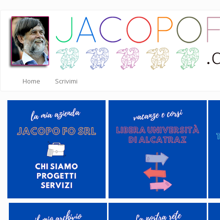
Salta
al
contenuto
principale
Home
Scrivimi