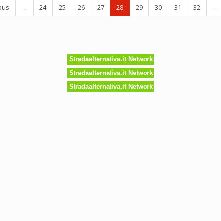
ous
…
24
25
26
27
28
29
30
31
32
…
cnologie
co
ero):
Stradaalternativa.it Network
CQUONE
ARMIOSO
Stradaalternativa.it Network
Stradaalternativa.it Network