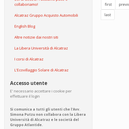
collaboriamo!
first
previ
sulle
ecote
last
Alcatraz Gruppo Acquisto Automobili
(comi
ma
veriti
English Blog
LO
SCIA
Altre notizie dai nostri siti
RISP
La Libera Università di Alcatraz
I corsi di Alcatraz
L'Ecovillaggio Solare di Alcatraz
Accesso utente
E' necessario accettare i cookie per
effettuare il login
Si comunica a tutti gli utenti che l'Avv.
Simona Putzu non collabora con la Libera
Università di Alcatraz e le società del
Gruppo Atlantide.