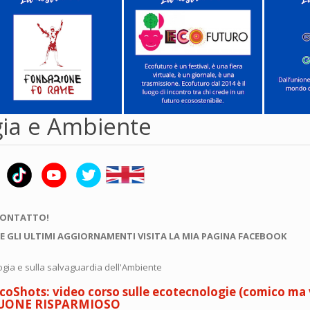
gia e Ambiente
CONTATTO!
E GLI ULTIMI AGGIORNAMENTI VISITA LA MIA PAGINA FACEBOOK
logia e sulla salvaguardia dell'Ambiente
coShots: video corso sulle ecotecnologie (comico ma v
QUONE RISPARMIOSO