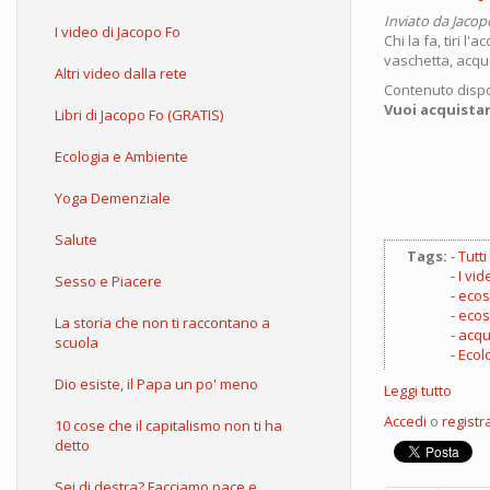
Inviato da
Jacop
I video di Jacopo Fo
Chi la fa, tiri 
vaschetta, acqua 
Altri video dalla rete
Contenuto dispo
Vuoi acquistar
Libri di Jacopo Fo (GRATIS)
Ecologia e Ambiente
Yoga Demenziale
Salute
Tags:
Tutti
I vid
Sesso e Piacere
eco
ecos
La storia che non ti raccontano a
acq
scuola
Ecol
Dio esiste, il Papa un po' meno
Leggi tutto
su
Jacop
Accedi
o
registra
10 cose che il capitalismo non ti ha
Fo
detto
EcoSh
video
Sei di destra? Facciamo pace e
corso