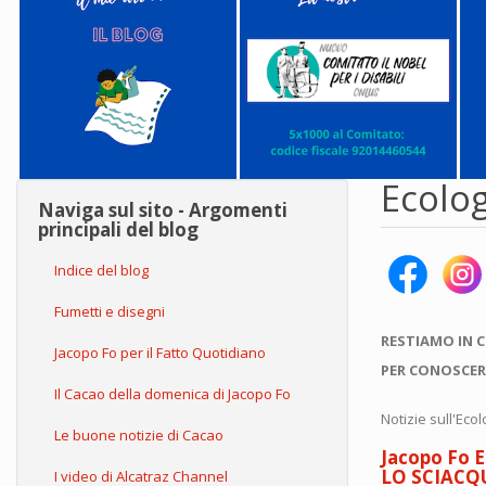
Ecolo
Naviga sul sito - Argomenti
principali del blog
Indice del blog
Fumetti e disegni
RESTIAMO IN 
Jacopo Fo per il Fatto Quotidiano
PER CONOSCER
Il Cacao della domenica di Jacopo Fo
Notizie sull'Eco
Le buone notizie di Cacao
Jacopo Fo E
LO SCIAC
I video di Alcatraz Channel