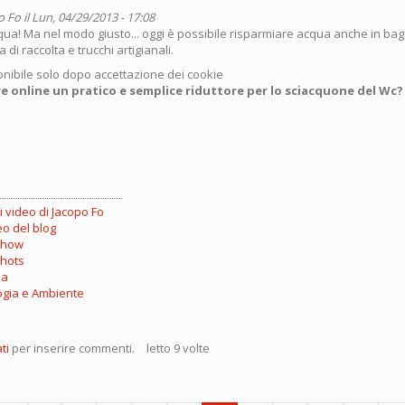
o Fo
il Lun, 04/29/2013 - 17:08
l'acqua! Ma nel modo giusto... oggi è possibile risparmiare acqua anche in b
di raccolta e trucchi artigianali.
nibile solo dopo accettazione dei cookie
e online un pratico e semplice riduttore per lo sciacquone del Wc
 i video di Jacopo Fo
eo del blog
show
hots
ua
ogia e Ambiente
o
ti
per inserire commenti.
letto 9 volte
ots: