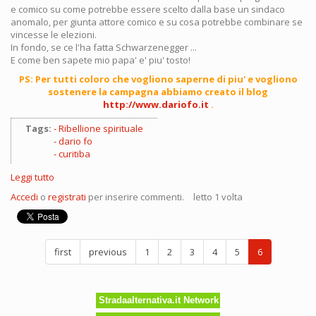
e comico su come potrebbe essere scelto dalla base un sindaco
anomalo, per giunta attore comico e su cosa potrebbe combinare se
vincesse le elezioni.
In fondo, se ce l'ha fatta Schwarzenegger ...
E come ben sapete mio papa' e' piu' tosto!
PS: Per tutti coloro che vogliono saperne di piu' e vogliono
sostenere la campagna abbiamo creato il blog
http://www.dariofo.it
.
Tags:
Ribellione spirituale
dario fo
curitiba
Leggi tutto
su
Dario
Accedi
o
registrati
per inserire commenti.
letto 1 volta
Fo
sindaco
di
Milano!
first
previous
1
2
3
4
5
6
Stradaalternativa.it Network