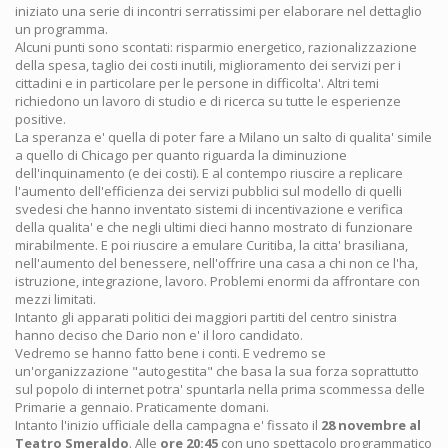
iniziato una serie di incontri serratissimi per elaborare nel dettaglio
un programma.
Alcuni punti sono scontati: risparmio energetico, razionalizzazione
della spesa, taglio dei costi inutili, miglioramento dei servizi per i
cittadini e in particolare per le persone in difficolta'. Altri temi
richiedono un lavoro di studio e di ricerca su tutte le esperienze
positive.
La speranza e' quella di poter fare a Milano un salto di qualita' simile
a quello di Chicago per quanto riguarda la diminuzione
dell'inquinamento (e dei costi). E al contempo riuscire a replicare
l'aumento dell'efficienza dei servizi pubblici sul modello di quelli
svedesi che hanno inventato sistemi di incentivazione e verifica
della qualita' e che negli ultimi dieci hanno mostrato di funzionare
mirabilmente. E poi riuscire a emulare Curitiba, la citta' brasiliana,
nell'aumento del benessere, nell'offrire una casa a chi non ce l'ha,
istruzione, integrazione, lavoro. Problemi enormi da affrontare con
mezzi limitati.
Intanto gli apparati politici dei maggiori partiti del centro sinistra
hanno deciso che Dario non e' il loro candidato.
Vedremo se hanno fatto bene i conti. E vedremo se
un'organizzazione "autogestita" che basa la sua forza soprattutto
sul popolo di internet potra' spuntarla nella prima scommessa delle
Primarie a gennaio. Praticamente domani.
Intanto l'inizio ufficiale della campagna e' fissato il
28 novembre al
Teatro Smeraldo
. Alle
ore 20:45
con uno spettacolo programmatico