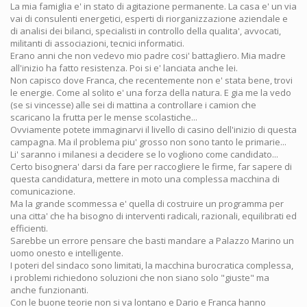
La mia famiglia e' in stato di agitazione permanente. La casa e' un via
vai di consulenti energetici, esperti di riorganizzazione aziendale e
di analisi dei bilanci, specialisti in controllo della qualita', avvocati,
militanti di associazioni, tecnici informatici.
Erano anni che non vedevo mio padre cosi' battagliero. Mia madre
all'inizio ha fatto resistenza. Poi si e' lanciata anche lei.
Non capisco dove Franca, che recentemente non e' stata bene, trovi
le energie. Come al solito e' una forza della natura. E gia me la vedo
(se si vincesse) alle sei di mattina a controllare i camion che
scaricano la frutta per le mense scolastiche...
Ovviamente potete immaginarvi il livello di casino dell'inizio di questa
campagna. Ma il problema piu' grosso non sono tanto le primarie...
Li' saranno i milanesi a decidere se lo vogliono come candidato...
Certo bisognera' darsi da fare per raccogliere le firme, far sapere di
questa candidatura, mettere in moto una complessa macchina di
comunicazione.
Ma la grande scommessa e' quella di costruire un programma per
una citta' che ha bisogno di interventi radicali, razionali, equilibrati ed
efficienti.
Sarebbe un errore pensare che basti mandare a Palazzo Marino un
uomo onesto e intelligente.
I poteri del sindaco sono limitati, la macchina burocratica complessa,
i problemi richiedono soluzioni che non siano solo "giuste" ma
anche funzionanti.
Con le buone teorie non si va lontano e Dario e Franca hanno