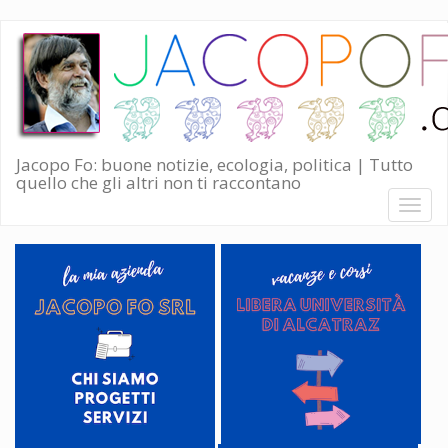
Salta
al
contenuto
principale
Jacopo Fo: buone notizie, ecologia, politica | Tutto
quello che gli altri non ti raccontano
Toggl
naviga