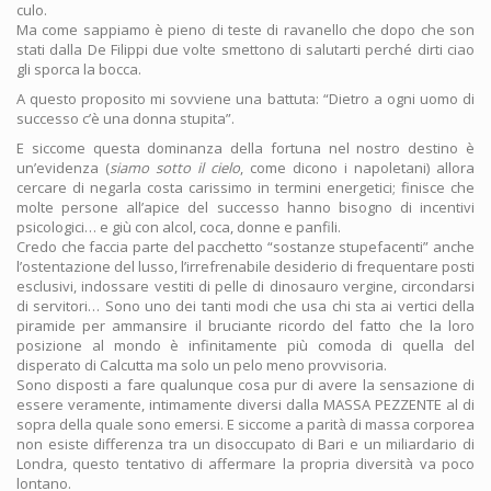
culo.
Ma come sappiamo è pieno di teste di ravanello che dopo che son
stati dalla De Filippi due volte smettono di salutarti perché dirti ciao
gli sporca la bocca.
A questo proposito mi sovviene una battuta: “Dietro a ogni uomo di
successo c’è una donna stupita”.
E siccome questa dominanza della fortuna nel nostro destino è
un’evidenza (
siamo sotto il cielo
, come dicono i napoletani) allora
cercare di negarla costa carissimo in termini energetici; finisce che
molte persone all’apice del successo hanno bisogno di incentivi
psicologici… e giù con alcol, coca, donne e panfili.
Credo che faccia parte del pacchetto “sostanze stupefacenti” anche
l’ostentazione del lusso, l’irrefrenabile desiderio di frequentare posti
esclusivi, indossare vestiti di pelle di dinosauro vergine, circondarsi
di servitori… Sono uno dei tanti modi che usa chi sta ai vertici della
piramide per ammansire il bruciante ricordo del fatto che la loro
posizione al mondo è infinitamente più comoda di quella del
disperato di Calcutta ma solo un pelo meno provvisoria.
Sono disposti a fare qualunque cosa pur di avere la sensazione di
essere veramente, intimamente diversi dalla MASSA PEZZENTE al di
sopra della quale sono emersi. E siccome a parità di massa corporea
non esiste differenza tra un disoccupato di Bari e un miliardario di
Londra, questo tentativo di affermare la propria diversità va poco
lontano.