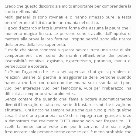
Credo che questo discorso sia molto importante per comprendere la
storia dell’umanità.
Molti generali si sono rovinati e ci hanno rimesso pure la testa
perché erano afflitti da un’insana mania del rischio.
Il gioco d’azzardo infatti è un’altra forma che assume la paura che il
momento magico finisca. Le persone sono travolte dall’impulso di
mettere alla prova la loro fortuna. Proprio perché sono alla ricerca
della prova della loro superiorità.
E credo che siano connessi a questa nevrosi tutta una serie di altri
comportamenti che sono dominanti nell’ambiente dei potenti:
insensibilità emotiva, egoismo, egocentrismo, paranoia, mania di
persecuzione eccetera.
E c’è poi l’aggiunta che se tu sei superstar c’hai grossi problemi di
relazioni umane. Sì perché la maggioranza delle persone quando
hanno a che fare con qualcuno che emana successo da tutti i pori,
vuoi per interesse vuoi per l’emozione, vuoi per l’imbarazzo, ha
difficoltà a comportarsi naturalmente…
Senza contare che quando c’hai fama e potere automaticamente
diventi il bersaglio di tutta una serie di bastardissimi che ti vogliono
sfruttare… Chi è ricco ha sempre paura che qualcuno gli rubi qualche
cosa. Il che è una paranoia ma c’è chi si impegna con grande sforzo
a dimostrarti che realmente TUTTI vivono solo per fregare te… Ti
scotti talmente tante volte che poi ti convinci che sia meglio
frequentare solo persone ricche come te così è meno probabile che