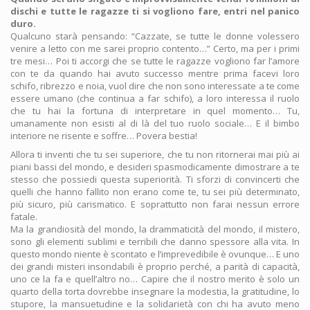
dischi e tutte le ragazze ti si vogliono fare, entri nel panico
duro.
Qualcuno starà pensando: “Cazzate, se tutte le donne volessero
venire a letto con me sarei proprio contento…” Certo, ma per i primi
tre mesi… Poi ti accorgi che se tutte le ragazze vogliono far l’amore
con te da quando hai avuto successo mentre prima facevi loro
schifo, ribrezzo e noia, vuol dire che non sono interessate a te come
essere umano (che continua a far schifo), a loro interessa il ruolo
che tu hai la fortuna di interpretare in quel momento… Tu,
umanamente non esisti al di là del tuo ruolo sociale… E il bimbo
interiore ne risente e soffre… Povera bestia!
Allora ti inventi che tu sei superiore, che tu non ritornerai mai più ai
piani bassi del mondo, e desideri spasmodicamente dimostrare a te
stesso che possiedi questa superiorità. Ti sforzi di convincerti che
quelli che hanno fallito non erano come te, tu sei più determinato,
più sicuro, più carismatico. E soprattutto non farai nessun errore
fatale.
Ma la grandiosità del mondo, la drammaticità del mondo, il mistero,
sono gli elementi sublimi e terribili che danno spessore alla vita. In
questo mondo niente è scontato e l’imprevedibile è ovunque… E uno
dei grandi misteri insondabili è proprio perché, a parità di capacità,
uno ce la fa e quell’altro no… Capire che il nostro merito è solo un
quarto della torta dovrebbe insegnare la modestia, la gratitudine, lo
stupore, la mansuetudine e la solidarietà con chi ha avuto meno