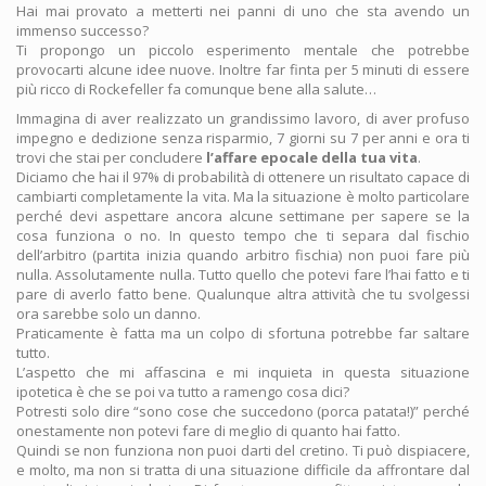
Hai mai provato a metterti nei panni di uno che sta avendo un
immenso successo?
Ti propongo un piccolo esperimento mentale che potrebbe
provocarti alcune idee nuove. Inoltre far finta per 5 minuti di essere
più ricco di Rockefeller fa comunque bene alla salute…
Immagina di aver realizzato un grandissimo lavoro, di aver profuso
impegno e dedizione senza risparmio, 7 giorni su 7 per anni e ora ti
trovi che stai per concludere
l’affare epocale della tua vita
.
Diciamo che hai il 97% di probabilità di ottenere un risultato capace di
cambiarti completamente la vita. Ma la situazione è molto particolare
perché devi aspettare ancora alcune settimane per sapere se la
cosa funziona o no. In questo tempo che ti separa dal fischio
dell’arbitro (partita inizia quando arbitro fischia) non puoi fare più
nulla. Assolutamente nulla. Tutto quello che potevi fare l’hai fatto e ti
pare di averlo fatto bene. Qualunque altra attività che tu svolgessi
ora sarebbe solo un danno.
Praticamente è fatta ma un colpo di sfortuna potrebbe far saltare
tutto.
L’aspetto che mi affascina e mi inquieta in questa situazione
ipotetica è che se poi va tutto a ramengo cosa dici?
Potresti solo dire “sono cose che succedono (porca patata!)” perché
onestamente non potevi fare di meglio di quanto hai fatto.
Quindi se non funziona non puoi darti del cretino. Ti può dispiacere,
e molto, ma non si tratta di una situazione difficile da affrontare dal