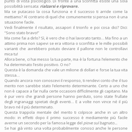
punto di vista psicologico. Di fronte a una sconfitta esiste una sola
possibilità sensata:
rialzarsi e riprovare.
Ma se putacaso la cosa funziona e il successo ti arride come la
mettiamo? Al contrario di quel che comunemente si pensa non è una
situazione facile.
Vedi finalmente il risultato, assapori il trionfo e poi cosa dici? Dici:
“Sono stato bravo!”
Ma come fai a dirlo? Sì, è vero che ci hai lavorato tanto… Ma fino a un
attimo prima non sapevi se era vittoria o sconfitta e le mille possibili
varianti che avrebbero potuto deviare il pallone non le controllavi
mica tu!
Allora bene, ci hai messo la tua parte, ma è la fortuna l’elemento che
ha determinato l’esito positivo. O no?
Questa è la domanda che vale un milione di dollari e forse la tua vita
stessa…
Quando ancora non conoscevi il responso, ti rendevi conto che il tuo
merito non sarebbe stato l’elemento determinante. Certo a uno che
non è capace a far nulla certe occasioni difficilmente gli capitano. Ma
è pur vero che grandi persone hanno perduto, sono state frullate
degli ingranaggi spietati degli eventi… E a volte non vince né il più
bravo né il più determinato.
Questa trappola mentale del merito ti colpisce anche in un altro
modo: in effetti dopo il primo successo è mediamente più facile
averne un secondo per la famosa legge del
piove sul bagnato…
Se hai già vinto una volta probabilmente conosci anche le persone