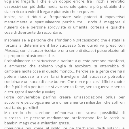
vogliano fregarti. Il che è un doppio errore: tra i ricchi i nevrotici
ossessivi son più della media nazionale quindi è più probabile che
sia un ricco a volerti fregare piuttosto che un povero.
Inoltre, se ti riduci a frequentare solo potenti ti impoverisci
mentalmente e spiritualmente perché tra i ricchi è maggiore il
numero delle persone sprovviste di umanità, cortesia e qualche
cosa di divertente da raccontare.
Insomma se le persone che sfondano NON capiscono che è stata la
fortuna a determinare il loro successo (che quindi va preso con
filosofia
, con distacco) rischiano una serie di disastri psicorelazionali
di proporzioni astronomiche.
Probabilmente se si riuscisse a parlare a queste persone trionfanti,
e ammesso che abbiano voglia di ascoltarti, si otterrebbe di
cambiare molte cose in questo mondo… Perché se la gente che ha il
potere riuscisse a non farsi travolgere dal successo potrebbe
combinare un sacco di cose buone. Che non è poi così difficile capire
che è più bello per tutti se si vive senza fame, senza guerra e senza
distruggere il mondo! (Ovvìa!)
Forse converrebbe perfino creare un’associazione onlus per
soccorrere psicologicamente e umanamente i miliardari, che soffron
così tanto, porellini!
Ma credo che sarebbe un’impresa con scarse possibilità di
successo. Le persone mediamente preferiscono far la carità ai
bambini magri che ai miliardari grassi.
Comunque noi, come al solito, ce ne freghiamo degli ostacoli e