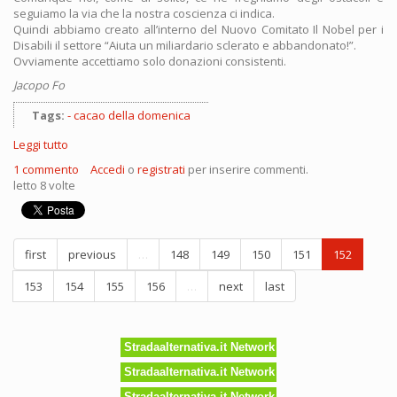
seguiamo la via che la nostra coscienza ci indica.
Quindi abbiamo creato all’interno del Nuovo Comitato Il Nobel per i
Disabili il settore “Aiuta un miliardario sclerato e abbandonato!”.
Ovviamente accettiamo solo donazioni consistenti.
Jacopo Fo
Tags:
cacao della domenica
Leggi tutto
su
Per
1 commento
Accedi
o
registrati
per inserire commenti.
favore
letto 8 volte
soccorrerete
i
miliardari!!!
first
previous
…
148
149
150
151
152
153
154
155
156
…
next
last
Stradaalternativa.it Network
Stradaalternativa.it Network
Stradaalternativa.it Network