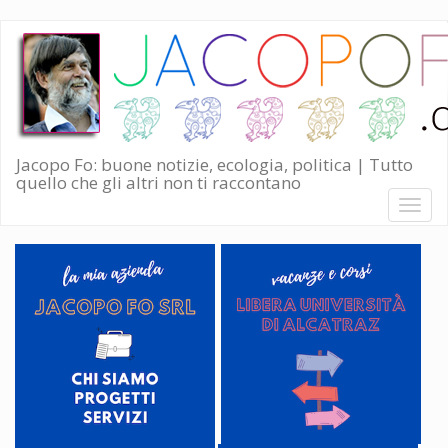
Salta
al
contenuto
principale
Jacopo Fo: buone notizie, ecologia, politica | Tutto
quello che gli altri non ti raccontano
Toggl
naviga