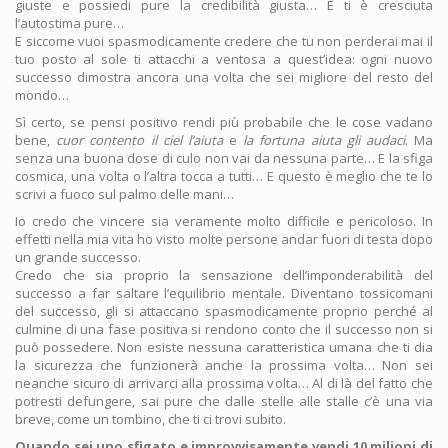
giuste e possiedi pure la credibilità giusta… E ti è cresciuta
l’autostima pure…
E siccome vuoi spasmodicamente credere che tu non perderai mai il
tuo posto al sole ti attacchi a ventosa a quest’idea: ogni nuovo
successo dimostra ancora una volta che sei migliore del resto del
mondo…
Sì certo, se pensi positivo rendi più probabile che le cose vadano
bene,
cuor contento il ciel l’aiuta
e
la fortuna aiuta gli audaci
. Ma
senza una buona dose di culo non vai da nessuna parte… E la sfiga
cosmica, una volta o l’altra tocca a tutti… E questo è meglio che te lo
scrivi a fuoco sul palmo delle mani…
Io credo che vincere sia veramente molto difficile e pericoloso. In
effetti nella mia vita ho visto molte persone andar fuori di testa dopo
un grande successo.
Credo che sia proprio la sensazione dell’imponderabilità del
successo a far saltare l’equilibrio mentale. Diventano tossicomani
del successo, gli si attaccano spasmodicamente proprio perché al
culmine di una fase positiva si rendono conto che il successo non si
può possedere. Non esiste nessuna caratteristica umana che ti dia
la sicurezza che funzionerà anche la prossima volta… Non sei
neanche sicuro di arrivarci alla prossima volta… Al di là del fatto che
potresti defungere, sai pure che dalle stelle alle stalle c’è una via
breve, come un tombino, che ti ci trovi subito.
Quando sei uno sfigato e improvvisamente vendi 10 milioni di