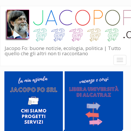
Salta
al
contenuto
principale
Jacopo Fo: buone notizie, ecologia, politica | Tutto
quello che gli altri non ti raccontano
Toggl
naviga