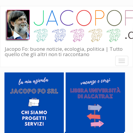
Salta
al
contenuto
principale
Jacopo Fo: buone notizie, ecologia, politica | Tutto
quello che gli altri non ti raccontano
Toggl
naviga