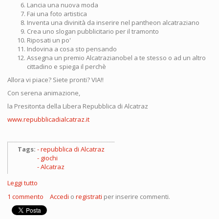
Lancia una nuova moda
Fai una foto artistica
Inventa una divinità da inserire nel pantheon alcatraziano
Crea uno slogan pubblicitario per il tramonto
Riposati un po'
Indovina a cosa sto pensando
Assegna un premio Alcatrazianobel a te stesso o ad un altro
cittadino e spiega il perchè
Allora vi piace? Siete pronti? VIA!!
Con serena animazione,
la Presitonta della Libera Repubblica di Alcatraz
www.repubblicadialcatraz.it
Tags:
repubblica di Alcatraz
giochi
Alcatraz
Leggi tutto
su
Le
1 commento
Accedi
o
registrati
per inserire commenti.
12
fatiche
della