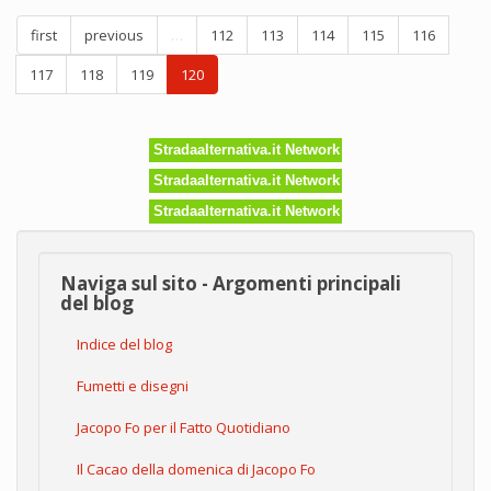
Libera
first
previous
…
112
113
114
115
116
Repubblica
di
117
118
119
120
Alcatraz
Stradaalternativa.it Network
Stradaalternativa.it Network
Stradaalternativa.it Network
Naviga sul sito - Argomenti principali
del blog
Indice del blog
Fumetti e disegni
Jacopo Fo per il Fatto Quotidiano
Il Cacao della domenica di Jacopo Fo