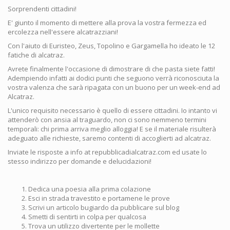
Sorprendenti cittadini!
E' giunto il momento di mettere alla prova la vostra fermezza ed
ercolezza nell'essere alcatrazziani!
Con l'aiuto di Euristeo, Zeus, Topolino e Gargamella ho ideato le 12
fatiche di alcatraz.
Avrete finalmente l'occasione di dimostrare di che pasta siete fatti!
Adempiendo infatti ai dodici punti che seguono verrà riconosciuta la
vostra valenza che sarà ripagata con un buono per un week-end ad
Alcatraz.
L'unico requisito necessario è quello di essere cittadini. Io intanto vi
attenderò con ansia al traguardo, non ci sono nemmeno termini
temporali: chi prima arriva meglio alloggia! E se il materiale risulterà
adeguato alle richieste, saremo contenti di accoglierti ad alcatraz.
Inviate le risposte a info at repubblicadialcatraz.com ed usate lo
stesso indirizzo per domande e delucidazioni!
Dedica una poesia alla prima colazione
Esci in strada travestito e portamene le prove
Scrivi un articolo bugiardo da pubblicare sul blog
Smetti di sentirti in colpa per qualcosa
Trova un utilizzo divertente per le mollette