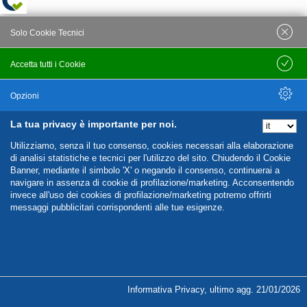
Solo Cookie Tecnici
Accetta tutti i Cookie
Salva
Opzioni
La tua privacy è importante per noi.
Nascondi Opzioni
Utilizziamo, senza il tuo consenso, cookies necessari alla elaborazione
di analisi statistiche e tecnici per l'utilizzo del sito. Chiudendo il Cookie
Banner, mediante il simbolo 'X' o negando il consenso, continuerai a
navigare in assenza di cookie di profilazione/marketing. Acconsentendo
invece all'uso dei cookies di profilazione/marketing potremo offrirti
messaggi pubblicitari corrispondenti alle tue esigenze.
%%CATEGORIES_DETAILS_LIST_TEMPLATE%%
Informativa Privacy
,
ultimo agg.
21/01/2026