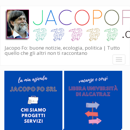
Salta
al
contenuto
principale
Jacopo Fo: buone notizie, ecologia, politica | Tutto
quello che gli altri non ti raccontano
Toggl
naviga