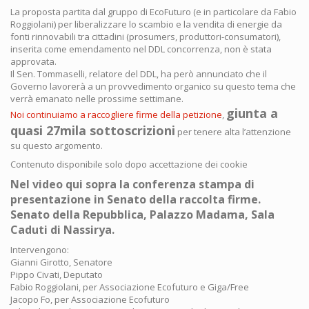
La proposta partita dal gruppo di EcoFuturo (e in particolare da Fabio
Roggiolani) per liberalizzare lo scambio e la vendita di energie da
fonti rinnovabili tra cittadini (prosumers, produttori-consumatori),
inserita come emendamento nel DDL concorrenza, non è stata
approvata.
Il Sen. Tommaselli, relatore del DDL, ha però annunciato che il
Governo lavorerà a un provvedimento organico su questo tema che
verrà emanato nelle prossime settimane.
giunta a
Noi continuiamo a raccogliere firme della petizione
,
quasi 27mila sottoscrizioni
per tenere alta l’attenzione
su questo argomento.
Contenuto disponibile solo dopo accettazione dei cookie
Nel video qui sopra la conferenza stampa di
presentazione in Senato della raccolta firme.
Senato della Repubblica, Palazzo Madama, Sala
Caduti di Nassirya.
Intervengono:
Gianni Girotto, Senatore
Pippo Civati, Deputato
Fabio Roggiolani, per Associazione Ecofuturo e Giga/Free
Jacopo Fo, per Associazione Ecofuturo