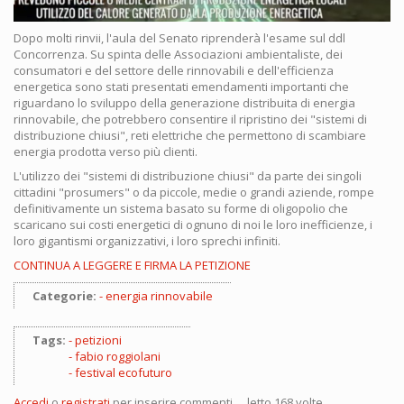
Dopo molti rinvii, l'aula del Senato riprenderà l'esame sul ddl
Concorrenza. Su spinta delle Associazioni ambientaliste, dei
consumatori e del settore delle rinnovabili e dell'efficienza
energetica sono stati presentati emendamenti importanti che
riguardano lo sviluppo della generazione distribuita di energia
rinnovabile, che potrebbero consentire il ripristino dei "sistemi di
distribuzione chiusi", reti elettriche che permettono di scambiare
energia prodotta verso più clienti.
L'utilizzo dei "sistemi di distribuzione chiusi" da parte dei singoli
cittadini "prosumers" o da piccole, medie o grandi aziende, rompe
definitivamente un sistema basato su forme di oligopolio che
scaricano sui costi energetici di ognuno di noi le loro inefficienze, i
loro gigantismi organizzativi, i loro sprechi infiniti.
CONTINUA A LEGGERE E FIRMA LA PETIZIONE
Categorie:
energia rinnovabile
Tags:
petizioni
fabio roggiolani
festival ecofuturo
Accedi
o
registrati
per inserire commenti.
letto 168 volte