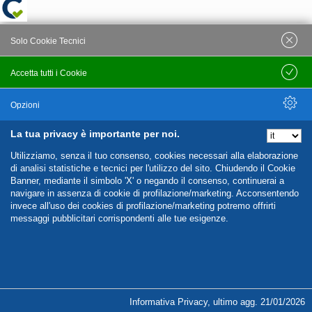
Solo Cookie Tecnici
Accetta tutti i Cookie
Salva
Opzioni
La tua privacy è importante per noi.
Nascondi Opzioni
Utilizziamo, senza il tuo consenso, cookies necessari alla elaborazione
di analisi statistiche e tecnici per l'utilizzo del sito. Chiudendo il Cookie
Banner, mediante il simbolo 'X' o negando il consenso, continuerai a
navigare in assenza di cookie di profilazione/marketing. Acconsentendo
invece all'uso dei cookies di profilazione/marketing potremo offrirti
messaggi pubblicitari corrispondenti alle tue esigenze.
%%CATEGORIES_DETAILS_LIST_TEMPLATE%%
Informativa Privacy
,
ultimo agg.
21/01/2026