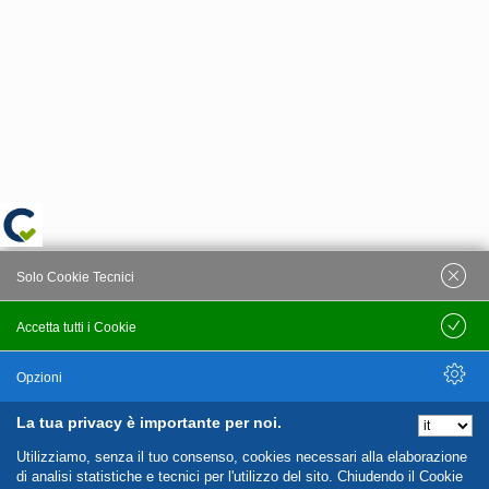
Solo Cookie Tecnici
Accetta tutti i Cookie
Salva
Opzioni
La tua privacy è importante per noi.
Nascondi Opzioni
Utilizziamo, senza il tuo consenso, cookies necessari alla elaborazione
di analisi statistiche e tecnici per l'utilizzo del sito. Chiudendo il Cookie