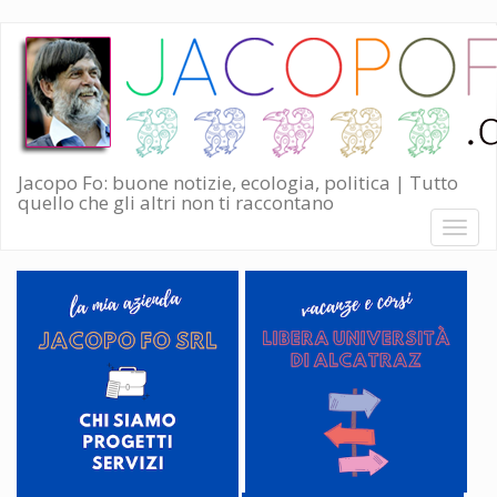
Salta
al
contenuto
principale
Jacopo Fo: buone notizie, ecologia, politica | Tutto
quello che gli altri non ti raccontano
Toggl
naviga