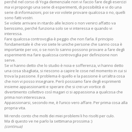
perché nel corso di Yoga demenziale non vi faccio fare degli esercizi
ma vi propongo una serie di esperimenti, di possibilità e vi do una
serie di informazioni, poi se voi volete provare qualcosa o no, quelli
sono fatti vostri.
Se volete arrivare in ritardo alle lezioni o non venirci affatto va
benissimo, perché funziona solo se vi interessa e quando vi
interessa.
Fare qualcosa controvoglia è peggio che non farla. Il principio
fondamentale è che voi siete le uniche persone che sanno cosa è
importante per voi, o se non lo sanno possono provare a fare degli
esperimenti ma fare qualcosa controvoglia per definizione non
serve.
Se vi hanno detto che lo studio è noia e sofferenza, vi hanno detto
una cosa sbagliata, si riescono a capire le cose nel momento in cui si
trova la passione. Il problema è quello e la passione è un’altra cosa
che non vi posso insegnare. Però possiamo fare degli esprimenti
insieme appassionanti e sperare che si crei un vortice di
divertimento collettivo così magari ci si appassiona a qualcosa che
prima non interessava.
Appassionarsi, secondo me, è l’unico vero affare. Per prima cosa alla
propria vita.
Mi rendo conto che molti dei miei problemi li ho risolti per culo.
Ma di questo ve ne parlo la settimana prossima :)
(continua)