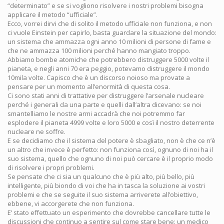
“determinato” e se si vogliono risolvere i nostri problemi bisogna
applicare il metodo “ufficiale”.
Ecco, vorrei dirvi che di solito il metodo ufficiale non funziona, e non
ci vuole Einstein per capirlo, basta guardare la situazione del mondo:
un sistema che ammazza ogni anno 10 milioni di persone di fame e
che ne ammazza 100 milioni perché hanno mangiato troppo.
Abbiamo bombe atomiche che potrebbero distruggere 5000 volte il
pianeta, e negli anni 70 era peggio, potevamo distruggere il mondo
10mila volte. Capisco che è un discorso noioso ma provate a
pensare per un momento all’enormità di questa cosa.
Ci sono stati anni di trattative per distruggere l’arsenale nucleare
perché i generali da una parte e quelli dall’altra dicevano: se noi
smantelliamo le nostre armi accadrà che noi potremmo far
esplodere il pianeta 4999 volte e loro 5000 e così il nostro deterrente
nucleare ne soffre.
E se decidiamo che il sistema del potere è sbagliato, non è che ce n’è
un altro che invece è perfetto: non funziona così, ognuno di noi ha il
suo sistema, quello che ognuno di noi può cercare è il proprio modo
di risolvere i propri problemi.
Se pensate che ci sia un qualcuno che è più alto, più bello, più
intelligente, più biondo di voi che ha in tasca la soluzione ai vostri
problemi e che se seguite il suo sistema arriverete all’obiettivo,
ebbene, vi accorgerete che non funziona.
E’ stato effettuato un esperimento che dovrebbe cancellare tutte le
discussioni che continuo a sentire sul come stare bene: un medico