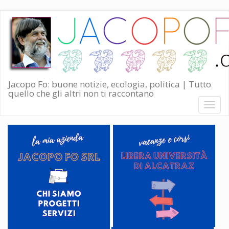
Salta
al
contenuto
principale
Jacopo Fo: buone notizie, ecologia, politica | Tutto
quello che gli altri non ti raccontano
Toggl
naviga