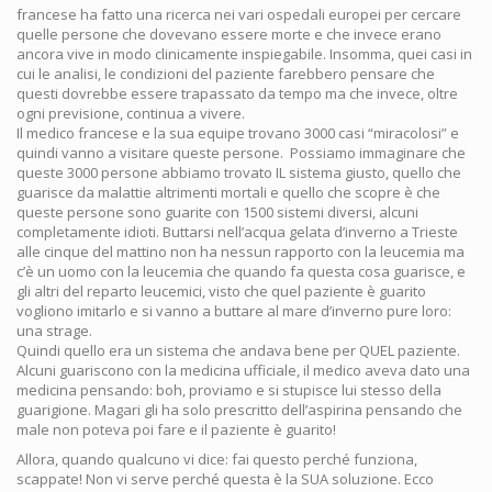
francese ha fatto una ricerca nei vari ospedali europei per cercare
quelle persone che dovevano essere morte e che invece erano
ancora vive in modo clinicamente inspiegabile. Insomma, quei casi in
cui le analisi, le condizioni del paziente farebbero pensare che
questi dovrebbe essere trapassato da tempo ma che invece, oltre
ogni previsione, continua a vivere.
Il medico francese e la sua equipe trovano 3000 casi “miracolosi” e
quindi vanno a visitare queste persone. Possiamo immaginare che
queste 3000 persone abbiamo trovato IL sistema giusto, quello che
guarisce da malattie altrimenti mortali e quello che scopre è che
queste persone sono guarite con 1500 sistemi diversi, alcuni
completamente idioti. Buttarsi nell’acqua gelata d’inverno a Trieste
alle cinque del mattino non ha nessun rapporto con la leucemia ma
c’è un uomo con la leucemia che quando fa questa cosa guarisce, e
gli altri del reparto leucemici, visto che quel paziente è guarito
vogliono imitarlo e si vanno a buttare al mare d’inverno pure loro:
una strage.
Quindi quello era un sistema che andava bene per QUEL paziente.
Alcuni guariscono con la medicina ufficiale, il medico aveva dato una
medicina pensando: boh, proviamo e si stupisce lui stesso della
guarigione. Magari gli ha solo prescritto dell’aspirina pensando che
male non poteva poi fare e il paziente è guarito!
Allora, quando qualcuno vi dice: fai questo perché funziona,
scappate! Non vi serve perché questa è la SUA soluzione. Ecco