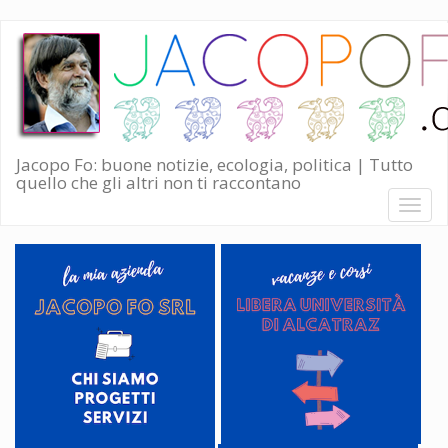
Salta
al
contenuto
principale
Jacopo Fo: buone notizie, ecologia, politica | Tutto
quello che gli altri non ti raccontano
Toggl
naviga