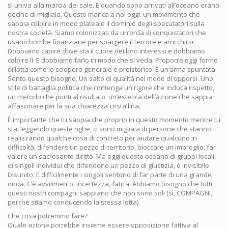
si univa alla marcia del sale. E quando sono arrivati all’oceano erano
decine di migliaia. Questo manca a noi oggi: un movimento che
sappia colpire in modo plateale il dominio degli speculatori sulla
nostra società. Siamo colonizzati da un’orda di conquistatori che
usano bombe finanziarie per spargere il terrore e arricchirsi.
Dobbiamo capire dove sta il cuore dei loro interessi e dobbiamo
colpire lì. E dobbiamo farlo in modo che si veda. Proporre oggi forme
di lotta come lo sciopero generale è preistorico. È un’arma spuntata.
Sento questo bisogno. Un salto di qualità nel modo di opporsi. Uno
stile di battaglia politica che contenga un rigore che induca rispetto,
un metodo che punti al risultato, un’estetica dell’azione che sappia
affascinare per la sua chiarezza cristallina.
È importante che tu sappia che proprio in questo momento mentre tu
stai leggendo queste righe, ci sono migliaia di persone che stanno
realizzando qualche cosa di concreto per aiutare qualcuno in
difficoltà, difendere un pezzo di territorio, bloccare un imbroglio, far
valere un sacrosanto diritto. Ma oggi questo oceano di gruppi locali,
di singoli individui che difendono un pezzo di giustizia, è invisibile.
Disunito. E difficilmente i singoli sentono di far parte di una grande
onda. C’è avvilimento, incertezza, fatica. Abbiamo bisogno che tutti
questi nostri compagni sappiano che non sono soli (sì, COMPAGNI,
perché stiamo conducendo la stessa lotta).
Che cosa potremmo fare?
Quale azione potrebbe insieme essere opposizione fattiva al