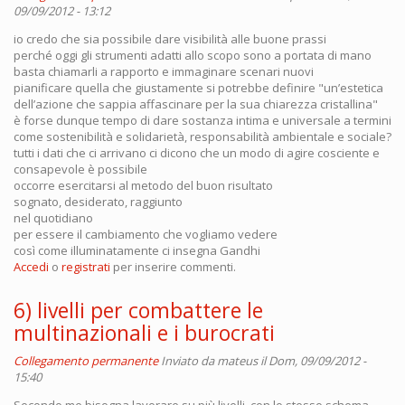
09/09/2012 - 13:12
io credo che sia possibile dare visibilità alle buone prassi
perché oggi gli strumenti adatti allo scopo sono a portata di mano
basta chiamarli a rapporto e immaginare scenari nuovi
pianificare quella che giustamente si potrebbe definire "un’estetica
dell’azione che sappia affascinare per la sua chiarezza cristallina"
è forse dunque tempo di dare sostanza intima e universale a termini
come sostenibilità e solidarietà, responsabilità ambientale e sociale?
tutti i dati che ci arrivano ci dicono che un modo di agire cosciente e
consapevole è possibile
occorre esercitarsi al metodo del buon risultato
sognato, desiderato, raggiunto
nel quotidiano
per essere il cambiamento che vogliamo vedere
così come illuminatamente ci insegna Gandhi
Accedi
o
registrati
per inserire commenti.
6) livelli per combattere le
multinazionali e i burocrati
Collegamento permanente
Inviato da
mateus
il Dom, 09/09/2012 -
15:40