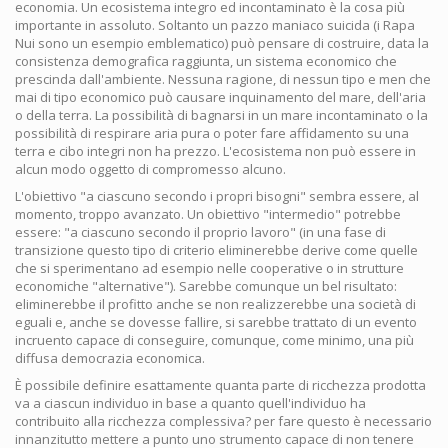
economia. Un ecosistema integro ed incontaminato è la cosa più
importante in assoluto. Soltanto un pazzo maniaco suicida (i Rapa
Nui sono un esempio emblematico) può pensare di costruire, data la
consistenza demografica raggiunta, un sistema economico che
prescinda dall'ambiente. Nessuna ragione, di nessun tipo e men che
mai di tipo economico può causare inquinamento del mare, dell'aria
o della terra. La possibilità di bagnarsi in un mare incontaminato o la
possibilità di respirare aria pura o poter fare affidamento su una
terra e cibo integri non ha prezzo. L'ecosistema non può essere in
alcun modo oggetto di compromesso alcuno.
L'obiettivo "a ciascuno secondo i propri bisogni" sembra essere, al
momento, troppo avanzato. Un obiettivo "intermedio" potrebbe
essere: "a ciascuno secondo il proprio lavoro" (in una fase di
transizione questo tipo di criterio eliminerebbe derive come quelle
che si sperimentano ad esempio nelle cooperative o in strutture
economiche "alternative"). Sarebbe comunque un bel risultato:
eliminerebbe il profitto anche se non realizzerebbe una società di
eguali e, anche se dovesse fallire, si sarebbe trattato di un evento
incruento capace di conseguire, comunque, come minimo, una più
diffusa democrazia economica.
È possibile definire esattamente quanta parte di ricchezza prodotta
va a ciascun individuo in base a quanto quell'individuo ha
contribuito alla ricchezza complessiva? per fare questo è necessario
innanzitutto mettere a punto uno strumento capace di non tenere