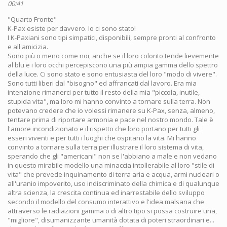
00:41
"Quarto Fronte"
K-Pax esiste per davvero. Io ci sono stato!
I K-Paxiani sono tipi simpatici, disponibili, sempre pronti al confronto
e all'amicizia.
Sono più o meno come noi, anche se il loro colorito tende lievemente
al blu e i loro occhi percepiscono una più ampia gamma dello spettro
della luce. Ci sono stato e sono entusiasta del loro "modo di vivere".
Sono tutti liberi dal "bisogno" ed affrancati dal lavoro. Era mia
intenzione rimanerci per tutto il resto della mia "piccola, inutile,
stupida vita", ma loro mi hanno convinto a tornare sulla terra. Non
potevano credere che io volessi rimanere su K-Pax, senza, almeno,
tentare prima di riportare armonia e pace nel nostro mondo. Tale è
l'amore incondizionato e il rispetto che loro portano per tutti gli
esseri viventi e per tutti i luoghi che ospitano la vita. Mi hanno
convinto a tornare sulla terra per illustrare il loro sistema di vita,
sperando che gli "americani" non se l'abbiano a male e non vedano
in questo mirabile modello una minaccia intollerabile al loro "stile di
vita" che prevede inquinamento di terra aria e acqua, armi nucleari o
all'uranio impoverito, uso indiscriminato della chimica e di qualunque
altra scienza, la crescita continua ed inarrestabile dello sviluppo
secondo il modello del consumo interattivo e l'idea malsana che
attraverso le radiazioni gamma o di altro tipo si possa costruire una,
"migliore", disumanizzante umanità dotata di poteri straordinari e...