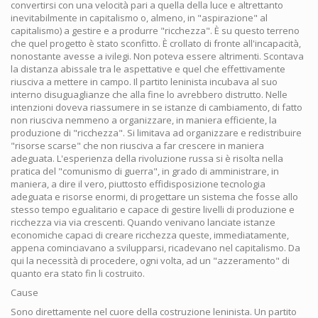
convertirsi con una velocità pari a quella della luce e altrettanto
inevitabilmente in capitalismo o, almeno, in "aspirazione" al
capitalismo) a gestire e a produrre "ricchezza". È su questo terreno
che quel progetto è stato sconfitto. È crollato di fronte all'incapacità,
nonostante avesse a ivilegi. Non poteva essere altrimenti. Scontava
la distanza abissale tra le aspettative e quel che effettivamente
riusciva a mettere in campo. Il partito leninista incubava al suo
interno disuguaglianze che alla fine lo avrebbero distrutto. Nelle
intenzioni doveva riassumere in se istanze di cambiamento, di fatto
non riusciva nemmeno a organizzare, in maniera efficiente, la
produzione di "ricchezza". Si limitava ad organizzare e redistribuire
"risorse scarse" che non riusciva a far crescere in maniera
adeguata. L'esperienza della rivoluzione russa si è risolta nella
pratica del "comunismo di guerra", in grado di amministrare, in
maniera, a dire il vero, piuttosto effidisposizione tecnologia
adeguata e risorse enormi, di progettare un sistema che fosse allo
stesso tempo egualitario e capace di gestire livelli di produzione e
ricchezza via via crescenti. Quando venivano lanciate istanze
economiche capaci di creare ricchezza queste, immediatamente,
appena cominciavano a svilupparsi, ricadevano nel capitalismo. Da
qui la necessità di procedere, ogni volta, ad un "azzeramento" di
quanto era stato fin li costruito.
Cause
Sono direttamente nel cuore della costruzione leninista. Un partito