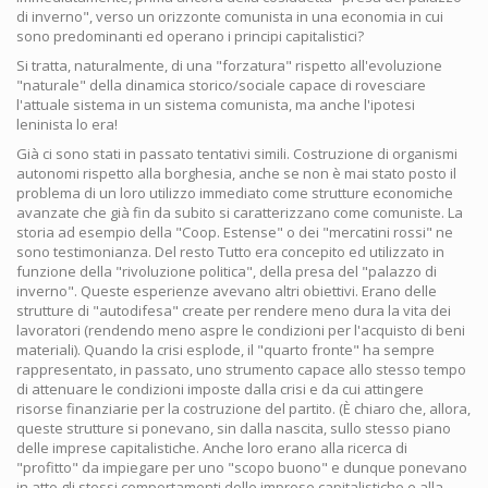
di inverno", verso un orizzonte comunista in una economia in cui
sono predominanti ed operano i principi capitalistici?
Si tratta, naturalmente, di una "forzatura" rispetto all'evoluzione
"naturale" della dinamica storico/sociale capace di rovesciare
l'attuale sistema in un sistema comunista, ma anche l'ipotesi
leninista lo era!
Già ci sono stati in passato tentativi simili. Costruzione di organismi
autonomi rispetto alla borghesia, anche se non è mai stato posto il
problema di un loro utilizzo immediato come strutture economiche
avanzate che già fin da subito si caratterizzano come comuniste. La
storia ad esempio della "Coop. Estense" o dei "mercatini rossi" ne
sono testimonianza. Del resto Tutto era concepito ed utilizzato in
funzione della "rivoluzione politica", della presa del "palazzo di
inverno". Queste esperienze avevano altri obiettivi. Erano delle
strutture di "autodifesa" create per rendere meno dura la vita dei
lavoratori (rendendo meno aspre le condizioni per l'acquisto di beni
materiali). Quando la crisi esplode, il "quarto fronte" ha sempre
rappresentato, in passato, uno strumento capace allo stesso tempo
di attenuare le condizioni imposte dalla crisi e da cui attingere
risorse finanziarie per la costruzione del partito. (È chiaro che, allora,
queste strutture si ponevano, sin dalla nascita, sullo stesso piano
delle imprese capitalistiche. Anche loro erano alla ricerca di
"profitto" da impiegare per uno "scopo buono" e dunque ponevano
in atto gli stessi comportamenti delle imprese capitalistiche e alla