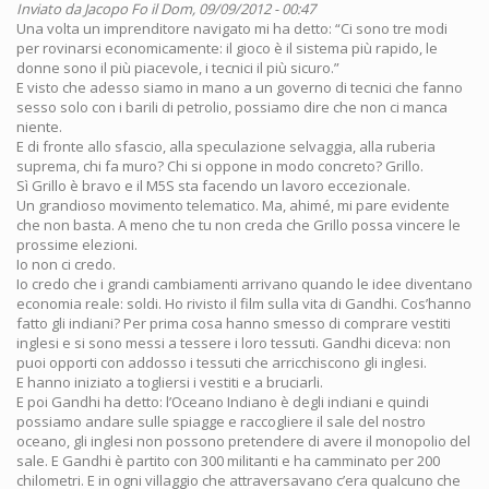
Inviato da
Jacopo Fo
il Dom, 09/09/2012 - 00:47
Una volta un imprenditore navigato mi ha detto: “Ci sono tre modi
per rovinarsi economicamente: il gioco è il sistema più rapido, le
donne sono il più piacevole, i tecnici il più sicuro.”
E visto che adesso siamo in mano a un governo di tecnici che fanno
sesso solo con i barili di petrolio, possiamo dire che non ci manca
niente.
E di fronte allo sfascio, alla speculazione selvaggia, alla ruberia
suprema, chi fa muro? Chi si oppone in modo concreto? Grillo.
Sì Grillo è bravo e il M5S sta facendo un lavoro eccezionale.
Un grandioso movimento telematico. Ma, ahimé, mi pare evidente
che non basta. A meno che tu non creda che Grillo possa vincere le
prossime elezioni.
Io non ci credo.
Io credo che i grandi cambiamenti arrivano quando le idee diventano
economia reale: soldi. Ho rivisto il film sulla vita di Gandhi. Cos’hanno
fatto gli indiani? Per prima cosa hanno smesso di comprare vestiti
inglesi e si sono messi a tessere i loro tessuti. Gandhi diceva: non
puoi opporti con addosso i tessuti che arricchiscono gli inglesi.
E hanno iniziato a togliersi i vestiti e a bruciarli.
E poi Gandhi ha detto: l’Oceano Indiano è degli indiani e quindi
possiamo andare sulle spiagge e raccogliere il sale del nostro
oceano, gli inglesi non possono pretendere di avere il monopolio del
sale. E Gandhi è partito con 300 militanti e ha camminato per 200
chilometri. E in ogni villaggio che attraversavano c’era qualcuno che