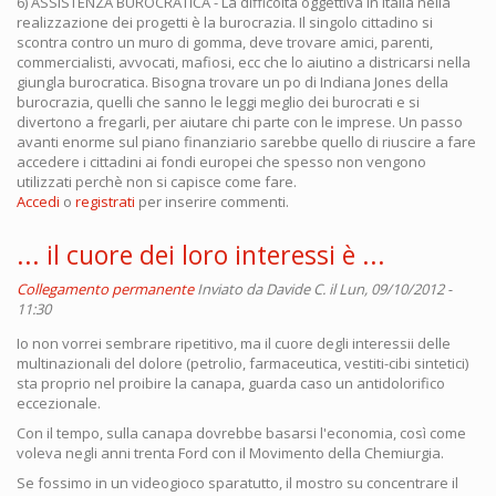
6) ASSISTENZA BUROCRATICA - La difficoltà oggettiva in Italia nella
realizzazione dei progetti è la burocrazia. Il singolo cittadino si
scontra contro un muro di gomma, deve trovare amici, parenti,
commercialisti, avvocati, mafiosi, ecc che lo aiutino a districarsi nella
giungla burocratica. Bisogna trovare un po di Indiana Jones della
burocrazia, quelli che sanno le leggi meglio dei burocrati e si
divertono a fregarli, per aiutare chi parte con le imprese. Un passo
avanti enorme sul piano finanziario sarebbe quello di riuscire a fare
accedere i cittadini ai fondi europei che spesso non vengono
utilizzati perchè non si capisce come fare.
Accedi
o
registrati
per inserire commenti.
... il cuore dei loro interessi è ...
Collegamento permanente
Inviato da
Davide C.
il Lun, 09/10/2012 -
11:30
Io non vorrei sembrare ripetitivo, ma il cuore degli interessii delle
multinazionali del dolore (petrolio, farmaceutica, vestiti-cibi sintetici)
sta proprio nel proibire la canapa, guarda caso un antidolorifico
eccezionale.
Con il tempo, sulla canapa dovrebbe basarsi l'economia, così come
voleva negli anni trenta Ford con il Movimento della Chemiurgia.
Se fossimo in un videogioco sparatutto, il mostro su concentrare il