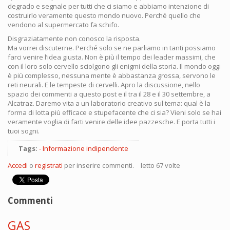
degrado e segnale per tutti che ci siamo e abbiamo intenzione di
costruirlo veramente questo mondo nuovo. Perché quello che
vendono al supermercato fa schifo.
Disgraziatamente non conosco la risposta.
Ma vorrei discuterne. Perché solo se ne parliamo in tanti possiamo
farci venire l’idea giusta. Non è più il tempo dei leader massimi, che
con il loro solo cervello sciolgono gli enigmi della storia. Il mondo oggi
è più complesso, nessuna mente è abbastanza grossa, servono le
reti neurali. E le tempeste di cervelli. Apro la discussione, nello
spazio dei commenti a questo post e il tra il 28 e il 30 settembre, a
Alcatraz. Daremo vita a un laboratorio creativo sul tema: qual è la
forma di lotta più efficace e stupefacente che ci sia? Vieni solo se hai
veramente voglia di farti venire delle idee pazzesche. E porta tutti i
tuoi sogni.
Tags:
Informazione indipendente
Accedi
o
registrati
per inserire commenti.
letto 67 volte
Commenti
GAS