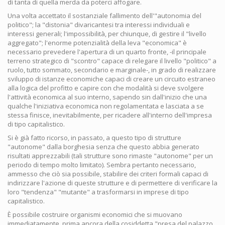
di tanta di quella merda da poterci affogare.
Una volta accettato il sostanziale fallimento dell'"autonomia del
politico"; la "distonia" divaricantesi tra interessi individuali e
interessi generali; l'impossibilità, per chiunque, di gestire il "livello
aggregato"; l'enorme potenzialità della leva "economica" è
necessario prevedere l'apertura di un quarto fronte, -il principale
terreno strategico di "scontro" capace di relegare il livello "politico" a
ruolo, tutto sommato, secondario e marginale-, in grado di realizzare
sviluppo di istanze economiche capaci di creare un circuito estraneo
alla logica del profitto e capire con che modalità si deve svolgere
l'attività economica al suo interno, sapendo sin dall'inizio che una
qualche l'iniziativa economica non regolamentata e lasciata a se
stessa finisce, inevitabilmente, per ricadere all'interno dell'impresa
di tipo capitalistico.
Si è già fatto ricorso, in passato, a questo tipo di strutture
"autonome" dalla borghesia senza che questo abbia generato
risultati apprezzabili (tali strutture sono rimaste "autonome" per un
periodo di tempo molto limitato). Sembra pertanto necessario,
ammesso che ciò sia possibile, stabilire dei criteri formali capaci di
indirizzare l'azione di queste strutture e di permettere di verificare la
loro "tendenza" "mutante" a trasformarsi in imprese di tipo
capitalistico.
È possibile costruire organismi economici che si muovano
immediatamente, prima ancora della cosiddetta "presa del palazzo