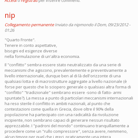
Accedi
o
registrati
per inserire commenti.
nip
Collegamento permanente
Inviato da
nipmondo
il Dom, 09/23/2012 -
01:26
"Quarto Fronte".
Tenere in conto aspettative,
bisogni ed esigenze diverse
nella formulazione di un'altra economia.
Il "conflitto" sembra essere stato neutralizzato da una serie di
meccanismi che agiscono, prevalentemente e preventivamente a
livello internazionale, dunque ben al di là dell'orizzonte di una
qualsiasi lotta e di macrostrutture aggregate a livello nazionale (è
forse per questo che lo sciopero generale o qualsiasi altra forma di
"conflitto" "tradizionale" sembrano essere -sono di fatto- armi
spuntate?). La messa a punto di particolari meccanismi internazionali
ha reso sterile il conflitto in ambiti nazionali, al punto che
contestazioni come quella in Grecia, dove oltre il 90% della
popolazione ha partecipato con una radicalità da rivoluzione
incipiente, non sembrano capaci di generare nessun risultato
apprezzabile. I "padroni del mondo" continuano tranquillamente a
procedere come un "rullo compressore", senza avere, nemmeno,
alcun timore per quel che i greci, praticamente una intera