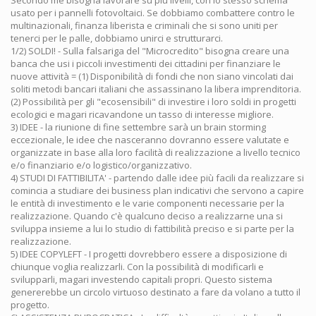
Secondo me bisogna lavorare su più livelli, con lo stesso schema
usato per i pannelli fotovoltaici. Se dobbiamo combattere contro le
multinazionali, finanza liberista e criminali che si sono uniti per
tenerci per le palle, dobbiamo unirci e strutturarci.
1/2) SOLDI! - Sulla falsariga del "Microcredito" bisogna creare una
banca che usi i piccoli investimenti dei cittadini per finanziare le
nuove attività = (1) Disponibilità di fondi che non siano vincolati dai
soliti metodi bancari italiani che assassinano la libera imprenditoria.
(2) Possibilità per gli "ecosensibili" di investire i loro soldi in progetti
ecologici e magari ricavandone un tasso di interesse migliore.
3) IDEE - la riunione di fine settembre sarà un brain storming
eccezionale, le idee che nasceranno dovranno essere valutate e
organizzate in base alla loro facilità di realizzazione a livello tecnico
e/o finanziario e/o logistico/organizzativo.
4) STUDI DI FATTIBILITA' - partendo dalle idee più facili da realizzare si
comincia a studiare dei business plan indicativi che servono a capire
le entità di investimento e le varie componenti necessarie per la
realizzazione. Quando c'è qualcuno deciso a realizzarne una si
sviluppa insieme a lui lo studio di fattibilità preciso e si parte per la
realizzazione.
5) IDEE COPYLEFT - I progetti dovrebbero essere a disposizione di
chiunque voglia realizzarli. Con la possibilità di modificarli e
svilupparli, magari investendo capitali propri. Questo sistema
genererebbe un circolo virtuoso destinato a fare da volano a tutto il
progetto.