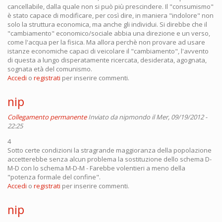
cancellabile, dalla quale non si può più prescindere. Il "consumismo"
è stato capace di modificare, per così dire, in maniera "indolore" non
solo la struttura economica, ma anche gli individui. Si direbbe che il
"cambiamento" economico/sociale abbia una direzione e un verso,
come l'acqua per la fisica. Ma allora perchè non provare ad usare
istanze economiche capaci di veicolare il "cambiamento", l'avvento
di questa a lungo disperatamente ricercata, desiderata, agognata,
sognata età del comunismo.
Accedi
o
registrati
per inserire commenti.
nip
Collegamento permanente
Inviato da
nipmondo
il Mer, 09/19/2012 -
22:25
4
Sotto certe condizioni la stragrande maggioranza della popolazione
accetterebbe senza alcun problema la sostituzione dello schema D-
M-D con lo schema M-D-M - Farebbe volentieri a meno della
"potenza formale del confine".
Accedi
o
registrati
per inserire commenti.
nip