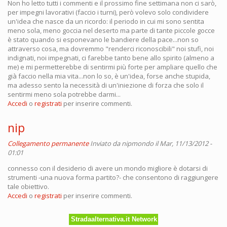
Non ho letto tutti i commenti e il prossimo fine settimana non ci sarò,
per impegni lavorativi (faccio i turni), però volevo solo condividere
un'idea che nasce da un ricordo: il periodo in cui mi sono sentita
meno sola, meno goccia nel deserto ma parte di tante piccole gocce
è stato quando si esponevano le bandiere della pace...non so
attraverso cosa, ma dovremmo "renderci riconoscibili" noi stufi, noi
indignati, noi impegnati, ci farebbe tanto bene allo spirito (almeno a
me) e mi permetterebbe di sentirmi più forte per ampliare quello che
già faccio nella mia vita...non lo so, è un'idea, forse anche stupida,
ma adesso sento la necessità di un'iniezione di forza che solo il
sentirmi meno sola potrebbe darmi...
Accedi
o
registrati
per inserire commenti.
nip
Collegamento permanente
Inviato da
nipmondo
il Mar, 11/13/2012 -
01:01
connesso con il desiderio di avere un mondo migliore è dotarsi di
strumenti -una nuova forma partito?- che consentono di raggiungere
tale obiettivo.
Accedi
o
registrati
per inserire commenti.
Stradaalternativa.it Network