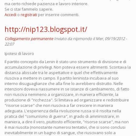
ma certo richiede pazienza e lavoro interiore.
Se ci stai fammelo sapere.
Accedi
o
registrati
per inserire commenti.
http://nip123.blogspot.it/
Collegamento permanente
Inviato da
nipmondo
il Mer, 09/19/2012 -
22:07
Ipotesi di lavoro
Il partito concepito da Lenin è stato uno strumento di divisione e di
accumulazione di privilegi. Non poteva essere altrimenti. Scontava la
distanza abissale tra le aspettative e quel che effettivamente
riusciva a mettere in campo. Il partito leninista incubava al suo
interno disuguaglianze che alla fine lo avrebbero distrutto. Nelle
intenzioni doveva riassumere in se istanze di cambiamento, di fatto
non riusciva nemmeno a organizzare, in maniera efficiente, la
produzione di "ricchezza". Si limitava ad organizzare e redistribuire
"risorse scarse" che non riusciva a far crescere in maniera
adeguata. L'esperienza della rivoluzione russa si è risolta nella
pratica del "comunismo di guerra", in grado di amministrare, in
maniera, a dire il vero, piuttosto efficiente, "risorse scarse", ma non
è mai riuscita (nonostante numerosi tentativi, che si sono conclusi
inevitabilmente in un bagno di sangue, che riuscivano solo a