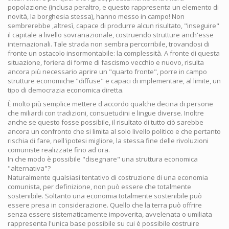
popolazione (inclusa peraltro, e questo rappresenta un elemento di
novità, la borghesia stessa), hanno messo in campo! Non
sembrerebbe ,altresì, capace di produrre alcun risultato, "inseguire"
il capitale a livello sovranazionale, costruendo strutture anch'esse
internazionali. Tale strada non sembra percorribile, trovandosi di
fronte un ostacolo insormontabile: la complessità. A fronte di questa
situazione, foriera di forme di fascismo vecchio e nuovo, risulta
ancora più necessario aprire un "quarto fronte", porre in campo
strutture economiche "diffuse" e capaci di implementare, al limite, un
tipo di democrazia economica diretta.
È molto più semplice mettere d'accordo qualche decina di persone
che miliardi con tradizioni, consuetudini e lingue diverse. Inoltre
anche se questo fosse possibile, il risultato di tutto ciò sarebbe
ancora un confronto che si limita al solo livello politico e che pertanto
rischia di fare, nell'ipotesi migliore, la stessa fine delle rivoluzioni
comuniste realizzate fino ad ora.
In che modo è possibile "disegnare" una struttura economica
"alternativa"?
Naturalmente qualsiasi tentativo di costruzione di una economia
comunista, per definizione, non può essere che totalmente
sostenibile. Soltanto una economia totalmente sostenibile può
essere presa in considerazione. Quello che la terra può offrire
senza essere sistematicamente impoverita, avvelenata o umiliata
rappresenta l'unica base possibile su cui è possibile costruire