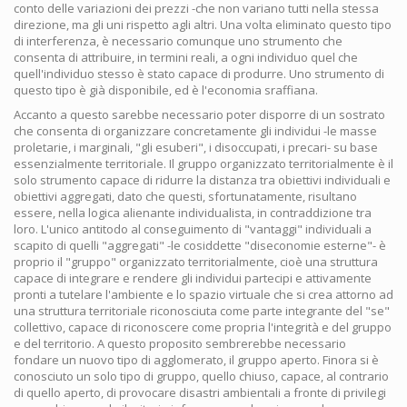
conto delle variazioni dei prezzi -che non variano tutti nella stessa
direzione, ma gli uni rispetto agli altri. Una volta eliminato questo tipo
di interferenza, è necessario comunque uno strumento che
consenta di attribuire, in termini reali, a ogni individuo quel che
quell'individuo stesso è stato capace di produrre. Uno strumento di
questo tipo è già disponibile, ed è l'economia sraffiana.
Accanto a questo sarebbe necessario poter disporre di un sostrato
che consenta di organizzare concretamente gli individui -le masse
proletarie, i marginali, "gli esuberi", i disoccupati, i precari- su base
essenzialmente territoriale. Il gruppo organizzato territorialmente è il
solo strumento capace di ridurre la distanza tra obiettivi individuali e
obiettivi aggregati, dato che questi, sfortunatamente, risultano
essere, nella logica alienante individualista, in contraddizione tra
loro. L'unico antitodo al conseguimento di "vantaggi" individuali a
scapito di quelli "aggregati" -le cosiddette "diseconomie esterne"- è
proprio il "gruppo" organizzato territorialmente, cioè una struttura
capace di integrare e rendere gli individui partecipi e attivamente
pronti a tutelare l'ambiente e lo spazio virtuale che si crea attorno ad
una struttura territoriale riconosciuta come parte integrante del "se"
collettivo, capace di riconoscere come propria l'integrità e del gruppo
e del territorio. A questo proposito sembrerebbe necessario
fondare un nuovo tipo di agglomerato, il gruppo aperto. Finora si è
conosciuto un solo tipo di gruppo, quello chiuso, capace, al contrario
di quello aperto, di provocare disastri ambientali a fronte di privilegi