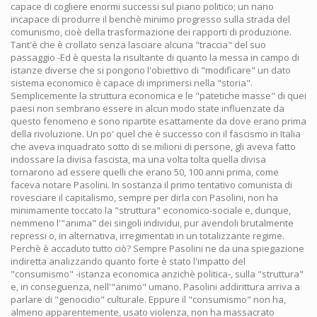
capace di cogliere enormi successi sul piano politico; un nano
incapace di produrre il benchè minimo progresso sulla strada del
comunismo, cioè della trasformazione dei rapporti di produzione.
Tant'è che è crollato senza lasciare alcuna "traccia" del suo
passaggio -Ed è questa la risultante di quanto la messa in campo di
istanze diverse che si pongono l'obiettivo di "modificare" un dato
sistema economico è capace di imprimersi nella "storia".
Semplicemente la struttura economica e le "patetiche masse" di quei
paesi non sembrano essere in alcun modo state influenzate da
questo fenomeno e sono ripartite esattamente da dove erano prima
della rivoluzione. Un po' quel che è successo con il fascismo in Italia
che aveva inquadrato sotto di se milioni di persone, gli aveva fatto
indossare la divisa fascista, ma una volta tolta quella divisa
tornarono ad essere quelli che erano 50, 100 anni prima, come
faceva notare Pasolini. In sostanza il primo tentativo comunista di
rovesciare il capitalismo, sempre per dirla con Pasolini, non ha
minimamente toccato la "struttura" economico-sociale e, dunque,
nemmeno l'"anima" dei singoli individui, pur avendoli brutalmente
repressi o, in alternativa, irregimentati in un totalizzante regime.
Perchè è accaduto tutto ciò? Sempre Pasolini ne da una spiegazione
indiretta analizzando quanto forte è stato l'impatto del
"consumismo" -istanza economica anzichè politica-, sulla "struttura"
e, in conseguenza, nell'"animo" umano. Pasolini addirittura arriva a
parlare di "genocidio" culturale. Eppure il "consumismo" non ha,
almeno apparentemente, usato violenza, non ha massacrato