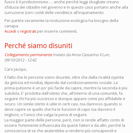
fuoco è il proibizionismo .... anche perchè leggi sbagliate creano
sfiducia dei cittadini nel governo e in questo caso portano anche alla
curruzione (con i soldi delle vendite) e all'inquinamento.
Per partire veramente la rivoluzione ecologica ha bisogno della
canapa.
Accedi
o
registrati
per inserire commenti.
Perché siamo disuniti
Collegamento permanente
Inviato da
Anna Cassarino
il Lun,
09/10/2012 - 12:42
Caro Jacopo,
il fatto che le persone siano disunite, oltre che dalla rivalità (spinta
da gelosia ed invidia), dipende dal condizionamento sociale. La
prima pulsione è un po' più facile da capire, mentre la seconda è più
subdola. E' prodotta dall'istinto che, all'interno di una comunità, fa
seguire chi ha più successo e dunque appare come più affidabile e
sicuro. Un simile istinto è utile in certi casi, ma dannoso quando si
deve capire se quello che ha le funzioni di capo sia davvero il
migliore, o l'unico che valga la pena di seguire.
La maggior parte delle persone, però, non si rende affatto conto di
essere fortemente influenzata da questi fattori e da altri, perché la
conoscenza di se che aiuterebbe a rendersi più consapevoli e