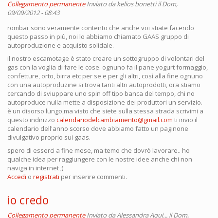
Collegamento permanente
Inviato da
kelios bonetti
il Dom,
09/09/2012 - 08:43
rombar sono veramente contento che anche voi stiate facendo
questo passo in più, noi lo abbiamo chiamato GAAS gruppo di
autoproduzione e acquisto solidale.
il nostro escamotage è stato creare un sottogruppo di volontari del
gas con la voglia di fare le cose. ognuno fa il pane yogurt formaggio,
confetture, orto, birra etc per se e per gli altri, così alla fine ognuno
con una autoproduzine si trova tanti altri autoprodotti, ora stiamo
cercando di sviuppare uno spin off tipo banca del tempo, chi no
autoproduce nulla mette a disposizione dei produttori un servizio.
è un disorso lungo,ma visto che siete sulla stessa strada scrivimi a
questo indirizzo
calendariodelcambiamento@gmail.com
ti invio il
calendario dell'anno scorso dove abbiamo fatto un paginone
divulgativo proprio sui gaas.
spero di esserci a fine mese, ma temo che dovrò lavorare.. ho
qualche idea per raggiungere con le nostre idee anche chi non
naviga in internet ;)
Accedi
o
registrati
per inserire commenti.
io credo
Collegamento permanente
Inviato da
Alessandra Aqui...
il Dom,