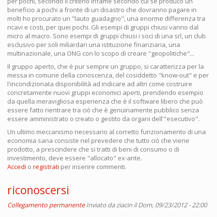
per pochi, secondo il criterio infame secondo cui se produco un
beneficio a pochi a fronte di un disastro che dovranno pagare in
molti ho procurato un "lauto guadagno", una enorme differenza tra
ricavi e costi, per quei pochi. Gli esempi di gruppi chiusi vanno dal
micro al macro. Sono esempi di gruppi chiusi i soci di una srl, un club
esclusivo per soli miliardari una istituzione finanziaria, una
multinazionale, una ONG con lo scopo di creare "geopolitiche"...
Il gruppo aperto, che è pur sempre un gruppo, si caratterizza per la
messa in comune della conoscenza, del cosiddetto "know-out" e per
l'incondizionata disponibilità ad indicare ad altri come costruire
concretamente nuovi gruppi economici aperti, prendendo esempio
da quella meravigliosa esperienza che è il software libero che può
essere fatto rientrare tra ciò che è genuinamente pubblico senza
essere amministrato o creato o gestito da organi dell'"esecutivo".
Un ultimo meccanismo necessario al corretto funzionamento di una
economia sana consiste nel prevedere che tutto ciò che viene
prodotto, a prescindere che si tratti di beni di consumo o di
investimento, deve essere "allocato" ex-ante.
Accedi
o
registrati
per inserire commenti.
riconoscersi
Collegamento permanente
Inviato da
ziacin
il Dom, 09/23/2012 - 22:00