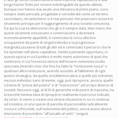
lunga hanno finito per essere indistinguibili da queste ultime).
Dunque non hanno mai avuto una rilevanza di primo piano, sono
sempre state pensate, progettate e considerate come un terreno
secondario, nè tantomeno si è mai pensato che potessero essere lo
strumento principe per il raggiungimento di una società comunista.
Da qui la scarsa attenzione che gli si è sempre data. Man mano che
questi strumenti crescevano e cominciavano a diventare
economicamente appetibili, è cominciata la corsa alla loro
occupazione da parte di singoli individui e la progressiva
marginalizzazaione di tutti gli altri ed è cominciato il percorso che le
ha riportate nell'alveo capitalista. Sembra pertanto opportuno, in
questa epoca in cui il politico è molto meno autonomo di quel che
sembrava; in cui l'essenza stessa dell'essere comunista risulta
spezzata (Avendo visto che fine ha fatto la "rivoluzione russa" o
qualsiasi altra rivoluzione; avendo assistito al fallimento di ogni
ipotesi strategica, da quella socialdemocratica a quelle più estreme),
nessun individuo sano di mente, oggi, può riproporre, ancora, quello
schema di "presa del potere" e di "transizione" ad un tipo diverso di
società. Nessuno oggi, al di là di generiche indicazioni di massima, ha
la benchè minima idea di riproporre realmente il percorso indicato
da Lenin. Si viene a creare una strana situazione in cui si continua
ad insistere, in una specie di parodia di personalità radicalmente
scissa e schizzoide, sull'autonomia del politico, senza avere alcuna
intenzione di procedere "all'assalto al cielo". (segue)