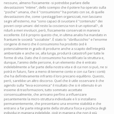
nessuno, almeno fisicamente -si potrebbe parlare delle
devastazioni "intime", dello scempio che il potere ha operato sulla
"psiche" umana, che il "consumismo" ha portato con se, di quelle
devastazioni che, come i pestaggi ben organizzati, non lasciano
segni all'esterno, ma "sono capaci di svuotare il "contenuto" dei
poveri corpi umani -del resto la coscienza non è un optional?-, di
ridurli a meri involucri, però, fisicamente conservati in maniera
eccellente. Ed è proprio questo che, in ultima analisi ha mandato in
frantumi le società "socialiste". È stato lo "sbrilluccichio" e l'enorme
congerie di merci che il consumismo ha prodotto (ed è
potenzialmente in grado di produrre anche a scapito dell'integrità
ambientale e anche se, alla lunga, produrrà catastrofi per tutte le
forme di vita. Dato che il consumismo ha modificato la struttura e,
dunque, l'animo delle persone, è un elemento che è entrato
indelebilmente a far parte della nostra vita e di cui non si può, ne si
potrà in futuro, fare a meno di tenerne conto e con cui fare i conti)
che ha definitivamente infranto il loro precario equilibrio. Questo,
però, sarebbe un altro discorso. Quel che è utile osservare è che
agendo sulla "leva economica" il risultato che si è ottenuto è un
insieme di trasformazioni, tutto sommato accettate
consensualmente, che arrivano perfino a influenzare
pesantemente la micro-struttura individuale e li si installano
permanentemente, che presentano una enorme stabilità e che
entrano a far parte integrante della struttura fisica e psichica degli
individui in maniera indelebile, cioè in maniera che non è più