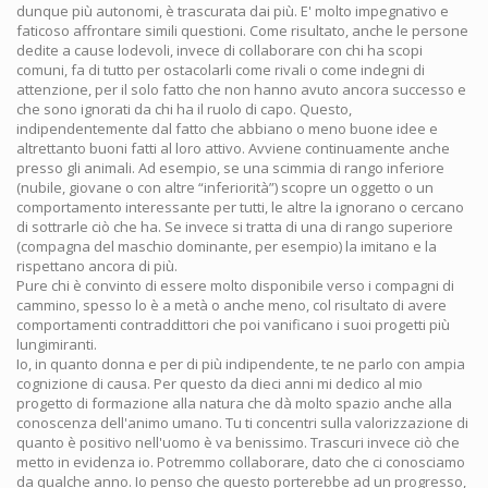
dunque più autonomi, è trascurata dai più. E' molto impegnativo e
faticoso affrontare simili questioni. Come risultato, anche le persone
dedite a cause lodevoli, invece di collaborare con chi ha scopi
comuni, fa di tutto per ostacolarli come rivali o come indegni di
attenzione, per il solo fatto che non hanno avuto ancora successo e
che sono ignorati da chi ha il ruolo di capo. Questo,
indipendentemente dal fatto che abbiano o meno buone idee e
altrettanto buoni fatti al loro attivo. Avviene continuamente anche
presso gli animali. Ad esempio, se una scimmia di rango inferiore
(nubile, giovane o con altre “inferiorità”) scopre un oggetto o un
comportamento interessante per tutti, le altre la ignorano o cercano
di sottrarle ciò che ha. Se invece si tratta di una di rango superiore
(compagna del maschio dominante, per esempio) la imitano e la
rispettano ancora di più.
Pure chi è convinto di essere molto disponibile verso i compagni di
cammino, spesso lo è a metà o anche meno, col risultato di avere
comportamenti contraddittori che poi vanificano i suoi progetti più
lungimiranti.
Io, in quanto donna e per di più indipendente, te ne parlo con ampia
cognizione di causa. Per questo da dieci anni mi dedico al mio
progetto di formazione alla natura che dà molto spazio anche alla
conoscenza dell'animo umano. Tu ti concentri sulla valorizzazione di
quanto è positivo nell'uomo è va benissimo. Trascuri invece ciò che
metto in evidenza io. Potremmo collaborare, dato che ci conosciamo
da qualche anno. Io penso che questo porterebbe ad un progresso,