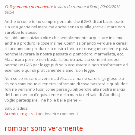
Collegamento permanente
Inviato da
rombar
il Dom, 09/09/2012 -
06:54
Anche io come te ho sempre pensato che il GAS di cui faccio parte
sia una goccia nel mare ma anche senza qualla goccia il mare non
sarebbe lo stesso ...
Noi abbiamo iniziato oltre che semplicemente acquistare insieme
anche a produrci le cose insime. Commissionando verdure e cereali
ci facciamo poi produrre la nostra farina e conseguentemente pasta
nonchè lavorare la nostra passata di pomodoro, marmellata, ecc.
Ma ancora per me non basta, la burocrazia sta sormontandoci
perchè un GAS per legge può solo acquistare e non trasformare ad
esempio e quindi praticamente siamo fuori legge.
Non so se riuscirò a venire ad Alcatraz ma ne sarei orgoglioso e ti
chiedo comunque di tenermi informato di cosa nascerà e quali idee
folli ne verranno fuori come perseguibili perchè alla nostra marcia
del buon senso (l'equivalente della marcia del sale di Gandhi...)
voglio partecipare... ne ho le balle piene :-)
Saluti radiosi
Accedi
o
registrati
per inserire commenti.
rombar sono veramente