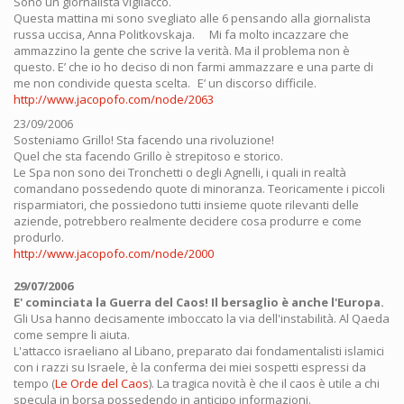
Sono un giornalista vigliacco.
Questa mattina mi sono svegliato alle 6 pensando alla giornalista
russa uccisa, Anna Politkovskaja. Mi fa molto incazzare che
ammazzino la gente che scrive la verità. Ma il problema non è
questo. E’ che io ho deciso di non farmi ammazzare e una parte di
me non condivide questa scelta. E’ un discorso difficile.
http://www.jacopofo.com/node/2063
23/09/2006
Sosteniamo Grillo! Sta facendo una rivoluzione!
Quel che sta facendo Grillo è strepitoso e storico.
Le Spa non sono dei Tronchetti o degli Agnelli, i quali in realtà
comandano possedendo quote di minoranza. Teoricamente i piccoli
risparmiatori, che possiedono tutti insieme quote rilevanti delle
aziende, potrebbero realmente decidere cosa produrre e come
produrlo.
http://www.jacopofo.com/node/2000
29/07/2006
E' cominciata la Guerra del Caos! Il bersaglio è anche l'Europa.
Gli Usa hanno decisamente imboccato la via dell'instabilità. Al Qaeda
come sempre li aiuta.
L'attacco israeliano al Libano, preparato dai fondamentalisti islamici
con i razzi su Israele, è la conferma dei miei sospetti espressi da
tempo (
Le Orde del Caos
). La tragica novità è che il caos è utile a chi
specula in borsa possedendo in anticipo informazioni.