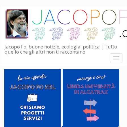
Salta
al
contenuto
principale
Jacopo Fo: buone notizie, ecologia, politica | Tutto
quello che gli altri non ti raccontano
Toggl
naviga