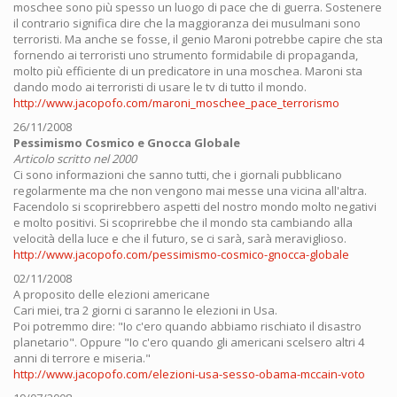
moschee sono più spesso un luogo di pace che di guerra. Sostenere
il contrario significa dire che la maggioranza dei musulmani sono
terroristi. Ma anche se fosse, il genio Maroni potrebbe capire che sta
fornendo ai terroristi uno strumento formidabile di propaganda,
molto più efficiente di un predicatore in una moschea. Maroni sta
dando modo ai terroristi di usare le tv di tutto il mondo.
http://www.jacopofo.com/maroni_moschee_pace_terrorismo
26/11/2008
Pessimismo Cosmico e Gnocca Globale
Articolo scritto nel 2000
Ci sono informazioni che sanno tutti, che i giornali pubblicano
regolarmente ma che non vengono mai messe una vicina all'altra.
Facendolo si scoprirebbero aspetti del nostro mondo molto negativi
e molto positivi. Si scoprirebbe che il mondo sta cambiando alla
velocità della luce e che il futuro, se ci sarà, sarà meraviglioso.
http://www.jacopofo.com/pessimismo-cosmico-gnocca-globale
02/11/2008
A proposito delle elezioni americane
Cari miei, tra 2 giorni ci saranno le elezioni in Usa.
Poi potremmo dire: "Io c'ero quando abbiamo rischiato il disastro
planetario". Oppure "Io c'ero quando gli americani scelsero altri 4
anni di terrore e miseria."
http://www.jacopofo.com/elezioni-usa-sesso-obama-mccain-voto