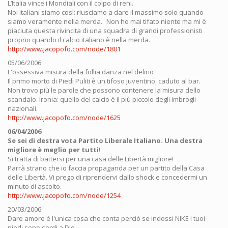
L’Italia vince i Mondiali con il colpo di reni.
Noi italiani siamo così: riusciamo a dare il massimo solo quando
siamo veramente nella merda. Non ho mai tifato niente ma mi è
piaciuta questa rivincita di una squadra di grandi professionisti
proprio quando il calcio italiano è nella merda.
http://www.jacopofo.com/node/1801
05/06/2006
L'ossessiva misura della follia danza nel delirio
Il primo morto di Piedi Puliti è un tifoso juventino, caduto al bar.
Non trovo più le parole che possono contenere la misura dello
scandalo. Ironia: quello del calcio è il più piccolo degli imbrogli
nazionali.
http://www.jacopofo.com/node/1625
06/04/2006
Se sei di destra vota Partito Liberale Italiano. Una destra
migliore è meglio per tutti!
Si tratta di battersi per una casa delle Libertà migliore!
Parrà strano che io faccia propaganda per un partito della Casa
delle Libertà. Vi prego di riprendervi dallo shock e concedermi un
minuto di ascolto.
http://www.jacopofo.com/node/1254
20/03/2006
Dare amore è l'unica cosa che conta perciò se indossi NIKE i tuoi
piedi sono sordi a Dio.