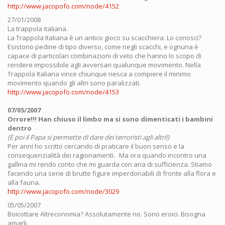
http://www.jacopofo.com/node/4152
27/01/2008
La trappola italiana.
La Trappola Italiana è un antico gioco su scacchiera. Lo conosci?
Esistono pedine di tipo diverso, come negli scacchi, e ognuna è
capace di particolari combinazioni di veto che hanno lo scopo di
rendere impossibile agli avversari qualunque movimento. Nella
Trappola Italiana vince chiunque riesca a compiere il minimo
movimento quando gli altri sono paralizzati.
http://www.jacopofo.com/node/4153
07/05/2007
Orrore!!! Han chiuso il limbo ma si sono dimenticati i bambini
dentro
(E poi il Papa si permette di dare dei terroristi agli altri!)
Per anni ho scritto cercando di praticare il buon senso e la
consequenzialità dei ragionamenti. Ma ora quando incontro una
gallina mi rendo conto che mi guarda con aria di sufficienza. Stiamo
facendo una serie di brutte figure imperdonabili di fronte alla flora e
alla fauna.
http://www.jacopofo.com/node/3029
05/05/2007
Boicottare Altreconomia? Assolutamente no. Sono eroici. Bisogna
amarli.