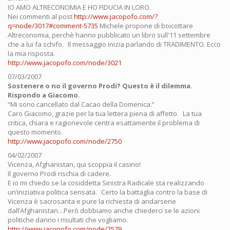
IO AMO ALTRECONOMIA E HO FIDUCIA IN LORO.
Nei commenti al post
http://www.jacopofo.com/?
q=node/3017#comment-5735
Michele propone di boicottare
Altreconomia, perchè hanno pubblicato un libro sull'11 settembre
che a lui fa schifo. Il messaggio inizia parlando di TRADIMENTO. Ecco
la mia risposta.
http://www.jacopofo.com/node/3021
07/03/2007
Sostenere o no il governo Prodi? Questo è il dilemma.
Rispondo a Giacomo.
“Mi sono cancellato dal Cacao della Domenica.”
Caro Giacomo, grazie per la tua lettera piena di affetto. La tua
critica, chiara e ragionevole centra esattamente il problema di
questo momento.
http://www.jacopofo.com/node/2750
04/02/2007
Vicenza, Afghanistan, qui scoppia il casino!
Il governo Prodi rischia di cadere.
E io mi chiedo se la cosiddetta Sinistra Radicale sta realizzando
un’iniziativa politica sensata. Certo la battaglia contro la base di
Vicenza è sacrosanta e pure la richiesta di andarsene
dall’Afghanistan…Però dobbiamo anche chiederci se le azioni
politiche danno i risultati che vogliamo.
http://www.jacopofo.com/node/2579