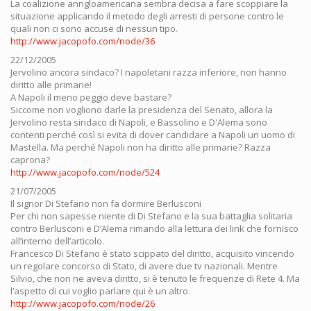
La coalizione anngloamericana sembra decisa a fare scoppiare la
situazione applicando il metodo degli arresti di persone contro le
quali non ci sono accuse di nessun tipo.
http://www.jacopofo.com/node/36
22/12/2005
Jervolino ancora sindaco? I napoletani razza inferiore, non hanno
diritto alle primarie!
A Napoli il meno peggio deve bastare?
Siccome non vogliono darle la presidenza del Senato, allora la
Jervolino resta sindaco di Napoli, e Bassolino e D'Alema sono
contenti perché così si evita di dover candidare a Napoli un uomo di
Mastella. Ma perché Napoli non ha diritto alle primarie? Razza
caprona?
http://www.jacopofo.com/node/524
21/07/2005
Il signor Di Stefano non fa dormire Berlusconi
Per chi non sapesse niente di Di Stefano e la sua battaglia solitaria
contro Berlusconi e D’Alema rimando alla lettura dei link che fornisco
all’interno dell’articolo.
Francesco Di Stefano è stato scippato del diritto, acquisito vincendo
un regolare concorso di Stato, di avere due tv nazionali. Mentre
Silvio, che non ne aveva diritto, si è tenuto le frequenze di Rete 4. Ma
l’aspetto di cui voglio parlare qui è un altro.
http://www.jacopofo.com/node/26