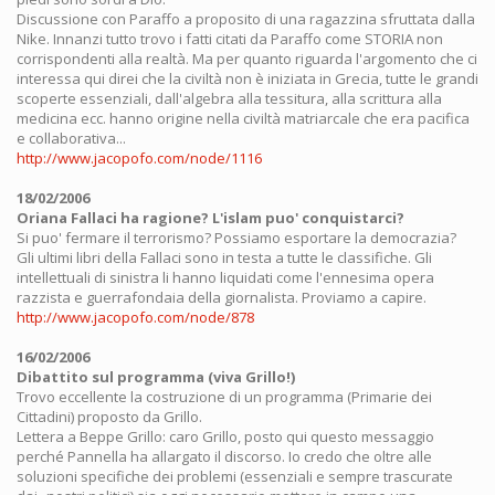
Discussione con Paraffo a proposito di una ragazzina sfruttata dalla
Nike. Innanzi tutto trovo i fatti citati da Paraffo come STORIA non
corrispondenti alla realtà. Ma per quanto riguarda l'argomento che ci
interessa qui direi che la civiltà non è iniziata in Grecia, tutte le grandi
scoperte essenziali, dall'algebra alla tessitura, alla scrittura alla
medicina ecc. hanno origine nella civiltà matriarcale che era pacifica
e collaborativa...
http://www.jacopofo.com/node/1116
18/02/2006
Oriana Fallaci ha ragione? L'islam puo' conquistarci?
Si puo' fermare il terrorismo? Possiamo esportare la democrazia?
Gli ultimi libri della Fallaci sono in testa a tutte le classifiche. Gli
intellettuali di sinistra li hanno liquidati come l'ennesima opera
razzista e guerrafondaia della giornalista. Proviamo a capire.
http://www.jacopofo.com/node/878
16/02/2006
Dibattito sul programma (viva Grillo!)
Trovo eccellente la costruzione di un programma (Primarie dei
Cittadini) proposto da Grillo.
Lettera a Beppe Grillo: caro Grillo, posto qui questo messaggio
perché Pannella ha allargato il discorso. Io credo che oltre alle
soluzioni specifiche dei problemi (essenziali e sempre trascurate