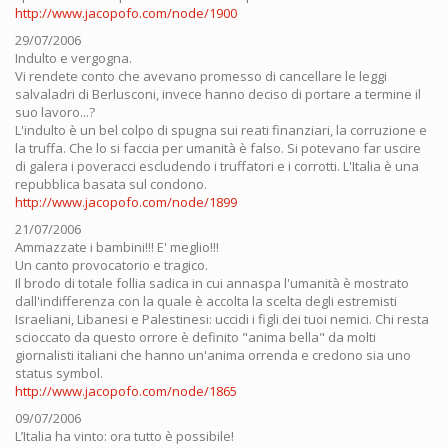
http://www.jacopofo.com/node/1900
29/07/2006
Indulto e vergogna.
Vi rendete conto che avevano promesso di cancellare le leggi
salvaladri di Berlusconi, invece hanno deciso di portare a termine il
suo lavoro...?
L'indulto è un bel colpo di spugna sui reati finanziari, la corruzione e
la truffa. Che lo si faccia per umanità è falso. Si potevano far uscire
di galera i poveracci escludendo i truffatori e i corrotti. L'Italia è una
repubblica basata sul condono.
http://www.jacopofo.com/node/1899
21/07/2006
Ammazzate i bambini!!! E' meglio!!!
Un canto provocatorio e tragico.
Il brodo di totale follia sadica in cui annaspa l'umanità è mostrato
dall'indifferenza con la quale è accolta la scelta degli estremisti
Israeliani, Libanesi e Palestinesi: uccidi i figli dei tuoi nemici. Chi resta
scioccato da questo orrore è definito "anima bella" da molti
giornalisti italiani che hanno un'anima orrenda e credono sia uno
status symbol.
http://www.jacopofo.com/node/1865
09/07/2006
L’Italia ha vinto: ora tutto è possibile!