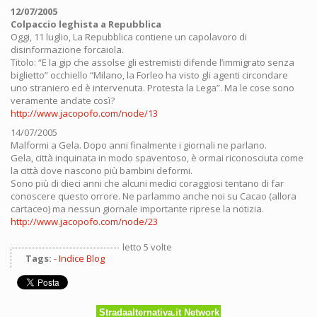
12/07/2005
Colpaccio leghista a Repubblica
Oggi, 11 luglio, La Repubblica contiene un capolavoro di
disinformazione forcaiola.
Titolo: “E la gip che assolse gli estremisti difende l’immigrato senza
biglietto” occhiello “Milano, la Forleo ha visto gli agenti circondare
uno straniero ed è intervenuta. Protesta la Lega”. Ma le cose sono
veramente andate così?
http://www.jacopofo.com/node/13
14/07/2005
Malformi a Gela. Dopo anni finalmente i giornali ne parlano.
Gela, città inquinata in modo spaventoso, è ormai riconosciuta come
la città dove nascono più bambini deformi.
Sono più di dieci anni che alcuni medici coraggiosi tentano di far
conoscere questo orrore. Ne parlammo anche noi su Cacao (allora
cartaceo) ma nessun giornale importante riprese la notizia.
http://www.jacopofo.com/node/23
letto 5 volte
Tags:
Indice Blog
Stradaalternativa.it Network