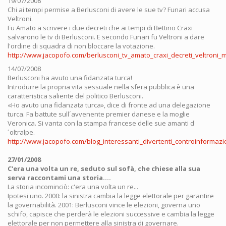
19/07/2008
Chi ai tempi permise a Berlusconi di avere le sue tv? Funari accusa
Veltroni.
Fu Amato a scrivere i due decreti che ai tempi di Bettino Craxi
salvarono le tv di Berlusconi. E secondo Funari fu Veltroni a dare
l'ordine di squadra di non bloccare la votazione.
http://www.jacopofo.com/berlusconi_tv_amato_craxi_decreti_veltroni_
14/07/2008
Berlusconi ha avuto una fidanzata turca!
Introdurre la propria vita sessuale nella sfera pubblica è una
caratteristica saliente del politico Berlusconi.
«Ho avuto una fidanzata turca», dice di fronte ad una delegazione
turca. Fa battute sull´avvenente premier danese e la moglie
Veronica. Si vanta con la stampa francese delle sue amanti d
´oltralpe.
http://www.jacopofo.com/blog_interessanti_divertenti_controinformaz
27/01/2008
C'era una volta un re, seduto sul sofà, che chiese alla sua
serva raccontami una storia....
La storia incominciò: c'era una volta un re...
Ipotesi uno. 2000: la sinistra cambia la legge elettorale per garantire
la governabilità. 2001: Berlusconi vince le elezioni, governa uno
schifo, capisce che perderà le elezioni successive e cambia la legge
elettorale per non permettere alla sinistra di governare.