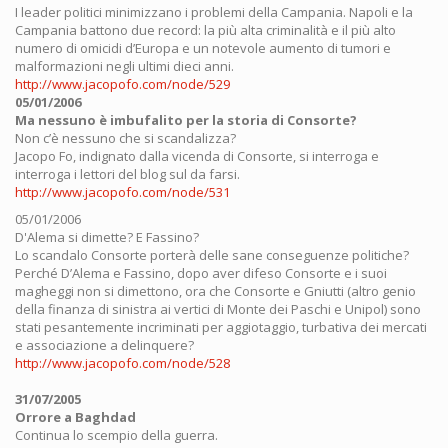
I leader politici minimizzano i problemi della Campania. Napoli e la
Campania battono due record: la più alta criminalità e il più alto
numero di omicidi d’Europa e un notevole aumento di tumori e
malformazioni negli ultimi dieci anni.
http://www.jacopofo.com/node/529
05/01/2006
Ma nessuno è imbufalito per la storia di Consorte?
Non c’è nessuno che si scandalizza?
Jacopo Fo, indignato dalla vicenda di Consorte, si interroga e
interroga i lettori del blog sul da farsi.
http://www.jacopofo.com/node/531
05/01/2006
D'Alema si dimette? E Fassino?
Lo scandalo Consorte porterà delle sane conseguenze politiche?
Perché D’Alema e Fassino, dopo aver difeso Consorte e i suoi
magheggi non si dimettono, ora che Consorte e Gniutti (altro genio
della finanza di sinistra ai vertici di Monte dei Paschi e Unipol) sono
stati pesantemente incriminati per aggiotaggio, turbativa dei mercati
e associazione a delinquere?
http://www.jacopofo.com/node/528
31/07/2005
Orrore a Baghdad
Continua lo scempio della guerra.