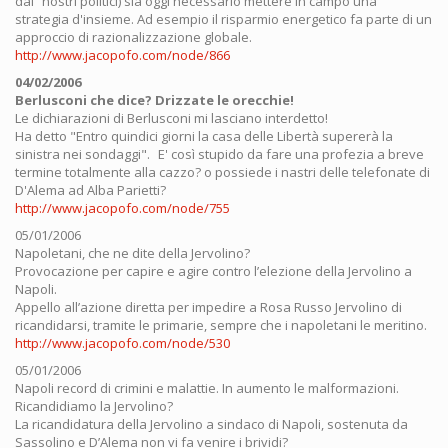
dai nostri politici) sia oggi necessario mettere in campo una
strategia d'insieme. Ad esempio il risparmio energetico fa parte di un
approccio di razionalizzazione globale.
http://www.jacopofo.com/node/866
04/02/2006
Berlusconi che dice? Drizzate le orecchie!
Le dichiarazioni di Berlusconi mi lasciano interdetto!
Ha detto "Entro quindici giorni la casa delle Libertà supererà la
sinistra nei sondaggi". E' così stupido da fare una profezia a breve
termine totalmente alla cazzo? o possiede i nastri delle telefonate di
D'Alema ad Alba Parietti?
http://www.jacopofo.com/node/755
05/01/2006
Napoletani, che ne dite della Jervolino?
Provocazione per capire e agire contro l’elezione della Jervolino a
Napoli.
Appello all’azione diretta per impedire a Rosa Russo Jervolino di
ricandidarsi, tramite le primarie, sempre che i napoletani le meritino.
http://www.jacopofo.com/node/530
05/01/2006
Napoli record di crimini e malattie. In aumento le malformazioni.
Ricandidiamo la Jervolino?
La ricandidatura della Jervolino a sindaco di Napoli, sostenuta da
Sassolino e D’Alema non vi fa venire i brividi?