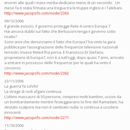
enormi alle quali i mass media dedicano meno di un secondo. Un
mese fa è stata firmata una tregua tra le truppe inglesi e i Talebani.
http://www.jacopofo.com/node/2363
09/12/2006
Il grande inciucio. Il governo protegge Rete 4 contro Europa 7
Hai ancora dubbi sul fatto che Berlusconi tenga il governo sotto
ricatto?
Sono anni che denunciamo il fatto che Europa7 ha vinto la gara
pubblica per l’assegnazione delle frequenze televisive nazionali
terrestri. Invece Rete4 l’ha persa. E Francesco Di Stefano,
proprietario di Europa7, non è a tutt’oggi, dopo quasi 7 anni, arrivato
a entrare in possesso delle frequenze per le quali ha vinto il
concorso.
http://www.jacopofo.com/node/2362
22/11/2006
La guerra fa schifo!
La strage di civili afgani continua.
L’ultimo massacro di 50 persone, compresi molti bambini, uccise da
un bombardamento mentre festeggiavano la fine del Ramadam, ha
destato scalpore ma non è cambiato nulla: si continua a uccidere
innocenti.
http://www.jacopofo.com/node/2271
11/10/2006