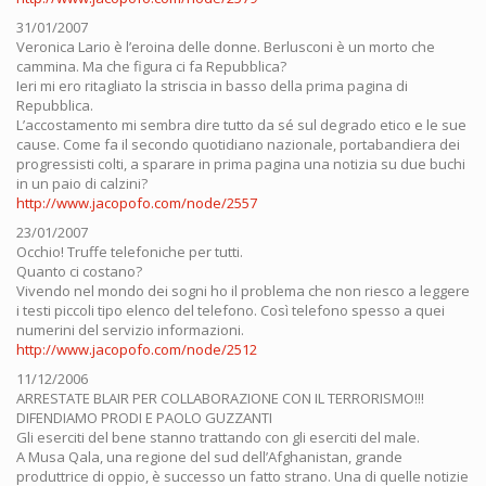
31/01/2007
Veronica Lario è l’eroina delle donne. Berlusconi è un morto che
cammina. Ma che figura ci fa Repubblica?
Ieri mi ero ritagliato la striscia in basso della prima pagina di
Repubblica.
L’accostamento mi sembra dire tutto da sé sul degrado etico e le sue
cause. Come fa il secondo quotidiano nazionale, portabandiera dei
progressisti colti, a sparare in prima pagina una notizia su due buchi
in un paio di calzini?
http://www.jacopofo.com/node/2557
23/01/2007
Occhio! Truffe telefoniche per tutti.
Quanto ci costano?
Vivendo nel mondo dei sogni ho il problema che non riesco a leggere
i testi piccoli tipo elenco del telefono. Così telefono spesso a quei
numerini del servizio informazioni.
http://www.jacopofo.com/node/2512
11/12/2006
ARRESTATE BLAIR PER COLLABORAZIONE CON IL TERRORISMO!!!
DIFENDIAMO PRODI E PAOLO GUZZANTI
Gli eserciti del bene stanno trattando con gli eserciti del male.
A Musa Qala, una regione del sud dell’Afghanistan, grande
produttrice di oppio, è successo un fatto strano. Una di quelle notizie