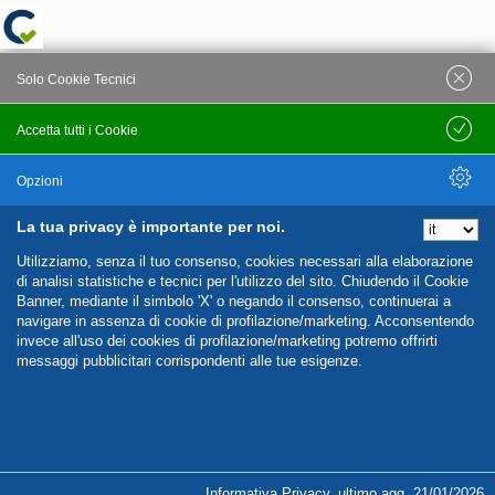
Solo Cookie Tecnici
Accetta tutti i Cookie
Salva
Opzioni
La tua privacy è importante per noi.
Nascondi Opzioni
Utilizziamo, senza il tuo consenso, cookies necessari alla elaborazione
di analisi statistiche e tecnici per l'utilizzo del sito. Chiudendo il Cookie
Banner, mediante il simbolo 'X' o negando il consenso, continuerai a
navigare in assenza di cookie di profilazione/marketing. Acconsentendo
invece all'uso dei cookies di profilazione/marketing potremo offrirti
messaggi pubblicitari corrispondenti alle tue esigenze.
%%CATEGORIES_DETAILS_LIST_TEMPLATE%%
Informativa Privacy
,
ultimo agg.
21/01/2026