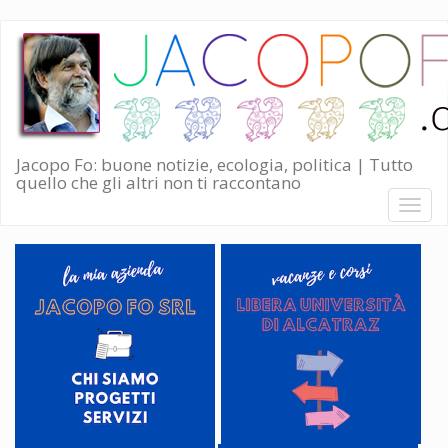
Salta
al
contenuto
principale
Jacopo Fo: buone notizie, ecologia, politica | Tutto
quello che gli altri non ti raccontano
Toggl
naviga