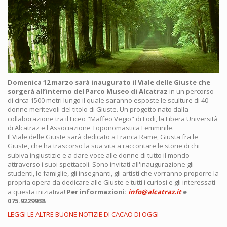
Domenica 12 marzo sarà inaugurato il Viale delle Giuste che
sorgerà all’interno del Parco Museo di Alcatraz
in un percorso
di circa 1500 metri lungo il quale saranno esposte le sculture di 40
donne meritevoli del titolo di Giuste. Un progetto nato dalla
collaborazione tra il Liceo "Maffeo Vegio" di Lodi, la Libera Università
di Alcatraz e l'Associazione Toponomastica Femminile.
Il Viale delle Giuste sarà dedicato a Franca Rame, Giusta fra le
Giuste, che ha trascorso la sua vita a raccontare le storie di chi
subiva ingiustizie e a dare voce alle donne di tutto il mondo
attraverso i suoi spettacoli. Sono invitati all'inaugurazione gli
studenti, le famiglie, gli insegnanti, gli artisti che vorranno proporre la
propria opera da dedicare alle Giuste e tutti i curiosi e gli interessati
a questa iniziativa!
Per informazioni:
info@alcatraz.it
e
075.9229938
LEGGI LE ALTRE BUONE NOTIZIE DI CACAO DI OGGI