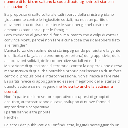
numero di furbi che saltano la coda di auto agli svincoli siano in
diminuzione?
E a proposito di salto culturale tutti i partiti della sinistra gridano
giustamente contro le ingiustizie sociali, ma nessun partito o
movimento ha deciso di mettere le sue energie nel costruire
ammortizzatori sociali per le famiglie.
Loro chiedono al governo di farlo, ma intanto che a colpi di cortei si
convince Monti, perché non fare alcune cose che ridarebbero fiato
alle famiglie?
L’unica forza che realmente si sta impegnando per aiutare la gente
in difficoltà è la galassia enorme (per fortuna) dei gruppi civici, delle
associazioni solidali, delle cooperative sociali ed etiche.
Ma l’azione di questi presidi territoriali contro la disperazione è resa
meno incisiva di quel che potrebbe proprio per l’assenza di un forte
centro di propulsione e interconnessione. Non si riesce a fare rete.
E i partiti invece di appoggiare ed essere megafono delle istanze di
questo settore se ne fregano (
ne ho scritto anche la settimana
scorsa
).
Non fa parte del loro settore operativo occuparsi di gruppi di
acquisto, autocostruzione di case, sviluppo di nuove forme di
imprenditoria cooperativa.
I partiti hanno altre priorità.
Perché?
Ed ecco i dati pubblicati da Confindustria, leggiteli sorseggiando un