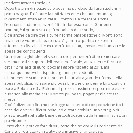
Prodotto Interno Lordo (PIL).
Dopo tre anni di notizie solo pessime sarebbe da farci i titoloni in
prima pagina. E c’è pure la notizia recente che aumentano gli
investimenti stranieri in Italia. E continua a crescere anche
l’economia Indonesiana + 6,4% (l’Indonesia, con 250 milioni di
abitanti, è il quarto Stato più popoloso del mondo).
È c’è anche da dire che alcune riforme omeopatiche di Monti sono
finalmente vicine alla partenza. A gennaio, partirà il sistema
informatico fiscale, che incrocerà tutti i dati, i movimenti bancari e le
spese dei contribuenti.
Una riforma globale del sistema che permetterà di incrementare
veramente il recupero dell’evasione fiscale, attualmente ferma a
circa 12 miliardi di euro, poco maggiore rispetto al 2011, ma
comunque notevole rispetto agli anni precedenti.
E lentamente si mette in moto anche un’altra grande riforma della
spesa pubblica: non sarà più possibile che una penna biro costi un
euro a Bologna e 5 a Palermo. I prezzi massimi non potranno essere
superiori alla media dei 10 prezzi più bassi, pagati per la stessa
merce.
Cioè è diventato finalmente legge un criterio di comparazione tra i
costi dei diversi uffici pubblici, ed è stato stabilito un ventaglio di
prezzi accettabili sulla base dei costi sostenuti dalle amministrazioni
più virtuose.
Certo che si poteva fare di più, certo che se ero io il Presidente del
Consiglio realizzavo iniziative più incisive e fantasiose.