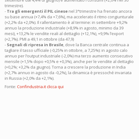
settembre dal 4,4% di giugno) e aumentato i consumi (+2,0% nel 3o
trimestre).
-
Tra gli emergenti il PIL cinese
nel 3°trimestre ha frenato ancora
su base annua (+7,4% da +7,6%), ma accelerato il ritmo congiunturale
(+2,2% da +2,0%). Il rallentamento è al termine: in settembre +9,2%
annuo la produzione industriale (+8,9% in agosto, minimo da 39
mesi), +13,2% le vendite reali al dettaglio (+12,1%), +9,9% l’export
(+2,7%). PMI a 49,1 in ottobre (da 47,9)
-
Segnali di ripresa in Brasile
, dove la Banca centrale continua a
tagliare il tasso ufficiale (-0,25% in ottobre, a 7,25%): in agosto calo
annuo per l‘output industriale (-2,0%) ma terzo aumento consecutivo
mensile (+1,5% dopo +0,5% e +0,3%), anche per le vendite al dettaglio
(+0,2%; +3,2% da giugno). Torna a crescere la produzione in India
(+2,7% annuo in agosto da -0,2%), la dinamica è pressoché invariata
in Russia (+2,0% da +2,1%).
Fonte:
Confindustria.it clicca qui