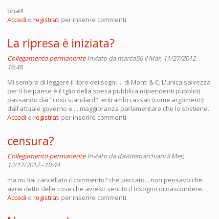
bha!!!
Accedi
o
registrati
per inserire commenti.
La ripresa è iniziata?
Collegamento permanente
Inviato da
marco56
il Mar, 11/27/2012 -
16:48
Mi sembra di leggere il libro dei sogni ... di Monti & C. L'unica salvezza
per il belpaese è il tglio della spesa pubblica (dipendenti pubblici)
passando dai "costi standard": entrambi cassati (come argomenti)
dall'attuale governo e ... maggioranza parlamentare che lo sostiene.
Accedi
o
registrati
per inserire commenti.
censura?
Collegamento permanente
Inviato da
davidemarchiani
il Mer,
12/12/2012 - 10:44
ma mi hai cancellato il commento? che peccato... non pensavo che
avrei detto delle cose che avresti sentito il bisogno di nascondere.
Accedi
o
registrati
per inserire commenti.