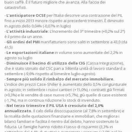
buon caffè. È il futuro migliore che avanza. Alla faccia dei
catastrofisti.
-
L’anticipatore OCSE
per l’Italia descrive una contrazione del PIL
fino a inizio 2013 minore rispetto ai precedenti trimestri. È diminuito
in agosto dello 0,04% (-0,07% in luglio)
-
L’attività industriale:
L’incremento del 3° trimestre (+0,2% sul 2°)
è il primo da un anno.
-
Gli ordini del PMI
manifatturiero sono saliti in settembre a 43,0 (da
41,5)
-
Le esportazioni italiane
in volume sono aumentate del 2,2% in
agosto su luglio
-
Diminuisce il bacino di utilizzo della CIG
(Cassa Integrazione),
che è stato stimato dal CSC pari a 346mila unità di lavoro standard a
settembre (-9,6% rispetto al bimestre luglio-agosto).
-
Sempre più solido il rimbalzo del mercato immobiliare.
L’indice dei prezzi Case-Shiller è aumentato dello 0,5% congiunturale
in agosto; in settembre i nuovi cantieri (+15,0%), i contratti già firmati
(+0,3%) e le vendite di case nuove (+5,7%), giù quelle di case esistenti
(-1,7%), ma in continua riduzione lo stock di invenduto.
-
Nel terzo trimestre il PIL USA è cresciuto del 2,0%
annualizzato.
Il calo della disoccupazione (al 7,8% in settembre) e
la risalita delle quotazioni finanziarie e immobiliari, che migliora i
bilanci familiari e facilita il rientro dal debito, hanno sostenuto la
fiducia. Le famiglie hanno ridotto il tasso di risparmio (3,3% in