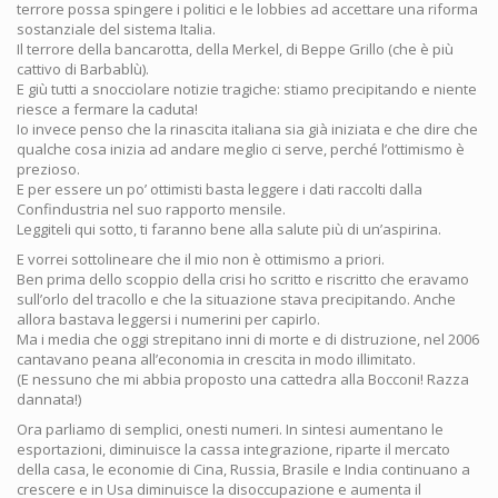
terrore possa spingere i politici e le lobbies ad accettare una riforma
sostanziale del sistema Italia.
Il terrore della bancarotta, della Merkel, di Beppe Grillo (che è più
cattivo di Barbablù).
E giù tutti a snocciolare notizie tragiche: stiamo precipitando e niente
riesce a fermare la caduta!
Io invece penso che la rinascita italiana sia già iniziata e che dire che
qualche cosa inizia ad andare meglio ci serve, perché l’ottimismo è
prezioso.
E per essere un po’ ottimisti basta leggere i dati raccolti dalla
Confindustria nel suo rapporto mensile.
Leggiteli qui sotto, ti faranno bene alla salute più di un’aspirina.
E vorrei sottolineare che il mio non è ottimismo a priori.
Ben prima dello scoppio della crisi ho scritto e riscritto che eravamo
sull’orlo del tracollo e che la situazione stava precipitando. Anche
allora bastava leggersi i numerini per capirlo.
Ma i media che oggi strepitano inni di morte e di distruzione, nel 2006
cantavano peana all’economia in crescita in modo illimitato.
(E nessuno che mi abbia proposto una cattedra alla Bocconi! Razza
dannata!)
Ora parliamo di semplici, onesti numeri. In sintesi aumentano le
esportazioni, diminuisce la cassa integrazione, riparte il mercato
della casa, le economie di Cina, Russia, Brasile e India continuano a
crescere e in Usa diminuisce la disoccupazione e aumenta il