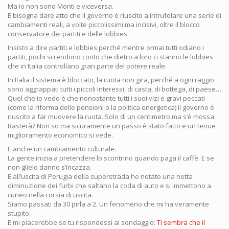
Ma io non sono Monti e viceversa.
E bisogna dare atto che il governo è riuscito a intrufolare una serie di
cambiamenti reali, a volte piccolissimi ma incisivi, oltre il blocco
conservatore dei partiti e delle lobbies.
Insisto a dire partiti e lobbies perché mentre ormai tutti odiano i
partiti, pochi si rendono conto che dietro a loro ci stanno le lobbies
che in Italia controllano gran parte del potere reale.
In Italia il sistema è bloccato, la ruota non gira, perché a ogni raggio
sono aggrappati tutti i piccoli interessi, di casta, di bottega, di paese…
Quel che io vedo è che nonostante tutti i suoi vizi e gravi peccati
(come la riforma delle pensioni o la politica energetica) il governo è
riuscito a far muovere la ruota. Solo di un centimetro ma s’è mossa.
Basterà? Non so ma sicuramente un passo è stato fatto e un tenue
miglioramento economico si vede.
E anche un cambiamento culturale.
La gente inizia a pretendere lo scontrino quando paga il caffè. E se
non glielo danno s’incazza.
E all’uscita di Perugia della superstrada ho notato una netta
diminuzione dei furbi che saltano la coda di auto e si immettono a
cuneo nella corsia di uscita.
Siamo passati da 30 pirla a 2. Un fenomeno che mi ha veramente
stupito.
E mi piacerebbe se tu rispondessi al sondaggio:
Ti sembra che il