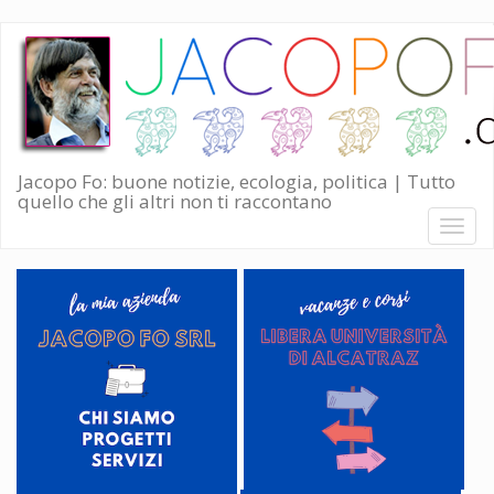
Salta
al
contenuto
principale
Jacopo Fo: buone notizie, ecologia, politica | Tutto
quello che gli altri non ti raccontano
Toggl
naviga