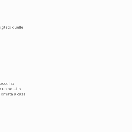
igitato quelle
 rosso ha
o un po'...Ho
!Tornata a casa