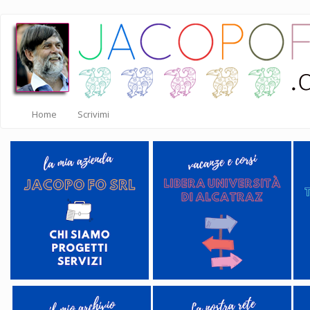
Salta
al
contenuto
principale
Home
Scrivimi