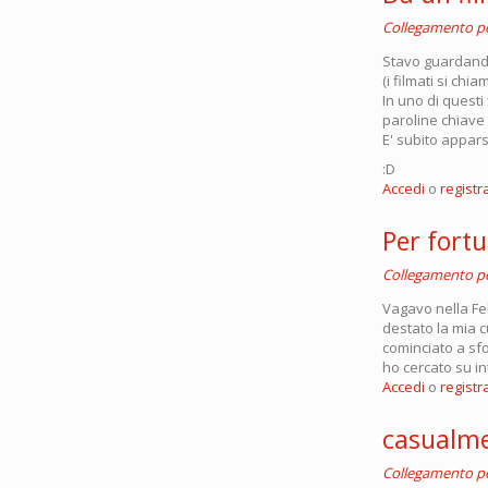
Collegamento 
Stavo guardando 
(i filmati si chi
In uno di questi 
paroline chiave
E' subito appars
:D
Accedi
o
registra
Per fortu
Collegamento 
Vagavo nella Fel
destato la mia cu
cominciato a sf
ho cercato su in
Accedi
o
registra
casualm
Collegamento 