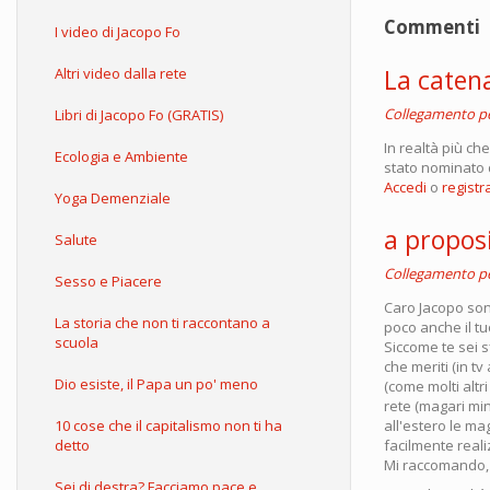
Commenti
I video di Jacopo Fo
La catena
Altri video dalla rete
Collegamento 
Libri di Jacopo Fo (GRATIS)
In realtà più ch
Ecologia e Ambiente
stato nominato 
Accedi
o
registra
Yoga Demenziale
a proposi
Salute
Collegamento 
Sesso e Piacere
Caro Jacopo sono
La storia che non ti raccontano a
poco anche il tu
scuola
Siccome te sei s
che meriti (in t
Dio esiste, il Papa un po' meno
(come molti altr
rete (magari min
10 cose che il capitalismo non ti ha
all'estero le m
detto
facilmente reali
Mi raccomando,
Sei di destra? Facciamo pace e