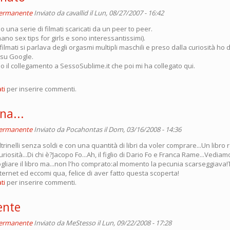
permanente
Inviato da
cavallid
il Lun, 08/27/2007 - 16:42
una serie di filmati scaricati da un peer to peer.
amano sex tips for girls e sono interessantissimi).
filmati si parlava degli orgasmi multipli maschili e preso dalla curiosità ho d
 su Google.
o il collegamento a SessoSublime.it che poi mi ha collegato qui.
ti
per inserire commenti.
na...
permanente
Inviato da
Pocahontas
il Dom, 03/16/2008 - 14:36
trinelli senza soldi e con una quantità di libri da voler comprare...Un libro
riosità...Di chi è?Jacopo Fo...Ah, il figlio di Dario Fo e Franca Rame...Vediam
ogliare il libro ma...non l'ho comprato:al momento la pecunia scarseggiava
ternet ed eccomi qua, felice di aver fatto questa scoperta!
ti
per inserire commenti.
ente
permanente
Inviato da
MeStesso
il Lun, 09/22/2008 - 17:28