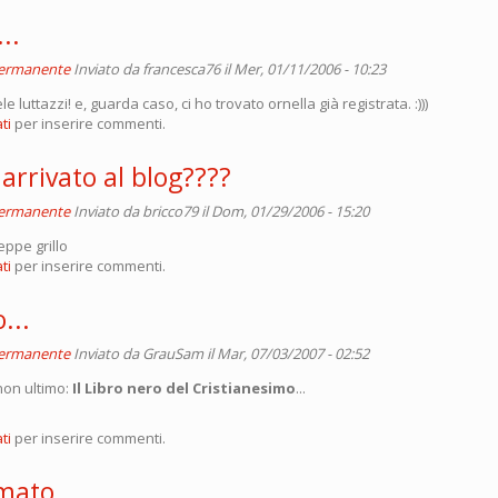
..
permanente
Inviato da
francesca76
il Mer, 01/11/2006 - 10:23
le luttazzi! e, guarda caso, ci ho trovato ornella già registrata. :)))
ti
per inserire commenti.
arrivato al blog????
permanente
Inviato da
bricco79
il Dom, 01/29/2006 - 15:20
eppe grillo
ti
per inserire commenti.
...
permanente
Inviato da
GrauSam
il Mar, 07/03/2007 - 02:52
, non ultimo:
Il Libro nero del Cristianesimo
...
ti
per inserire commenti.
lmato