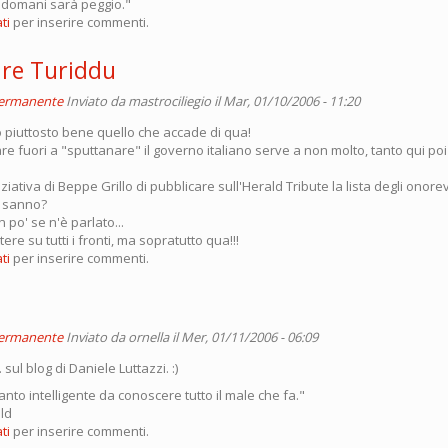
è domani sarà peggio."
ti
per inserire commenti.
re Turiddu
permanente
Inviato da
mastrociliegio
il Mar, 01/10/2006 - 11:20
o piuttosto bene quello che accade di qua!
e fuori a "sputtanare" il governo italiano serve a non molto, tanto qui po
ziativa di Beppe Grillo di pubblicare sull'Herald Tribute la lista degli onore
lo sanno?
po' se n'è parlato...
re su tutti i fronti, ma sopratutto qua!!!
ti
per inserire commenti.
permanente
Inviato da
ornella
il Mer, 01/11/2006 - 06:09
.. sul blog di Daniele Luttazzi. :)
nto intelligente da conoscere tutto il male che fa."
ld
ti
per inserire commenti.