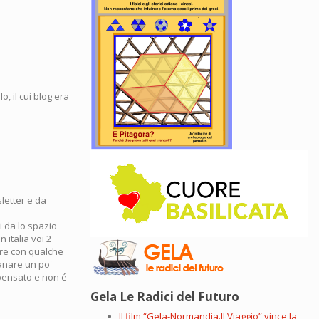
, il cui blog era
letter e da
i da lo spazio
 italia voi 2
rare con qualche
tanare un po'
 pensato e non é
Gela Le Radici del Futuro
Il film “Gela-Normandia.Il Viaggio” vince la