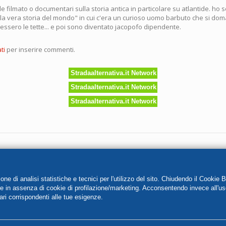
 filmato o documentari sulla storia antica in particolare su atlantide. ho s
ti "la vera storia del mondo" in cui c'era un curioso uomo barbuto che si 
essero le tette... e poi sono diventato jacopofo dipendente.
ti
per inserire commenti.
Stradaalternativa.it Network
Stradaalternativa.it Network
Stradaalternativa.it Network
Jacopo Fo srl
Loc. S.Cristina, 53, 06020 Gubbio (PG)
tro delle imprese di Perugia con numero di iscrizione 170001 
e di analisi statistiche e tecnici per l'utilizzo del sito. Chiudendo il Cookie 
re in assenza di cookie di profilazione/marketing. Acconsentendo invece all'us
Capitale sociale interamente versato: Euro 119.000,00;
ari corrispondenti alle tue esigenze.
Credits:
Drupal
by
Key5.com
Politica di trattamento dei dati personali e cookie policy