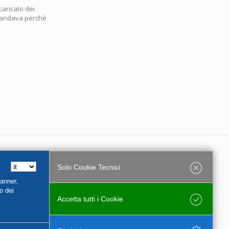
caricato dei
domandava perchè
Solo Cookie Tecnici
e Partita Iva 01956540544
Banner,
o dei
Accetta tutti i Cookie
Salva