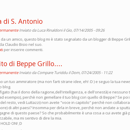
 di S. Antonio
permanente
Inviato da
Luca Rinaldoni
il Gio, 07/14/2005 - 09:26
e da un amico, questo blog mi è stato segnalato da un blogger di Beppe Grillo
da Claudio Bisio nel suo.
ti
per inserire commenti.
to di Beppe Grillo....
permanente
Inviato da
Compare Turiddu
il Dom, 07/24/2005 - 11:22
 un tuo ammiratore (ma non farti strane idee, eh! :D ) e seguo la tua news
o blog.
figato (hai il dono della ragione,dell'intelligenza, e dell'onestà) e nessuno t
v ad esempio), perchè non gemellare il tuo blog con quello di Beppe? Se poi in
i del resto, vedi Luttazzi) non avete "voce in capitolo" perchè non collabo
ore) di altri paesi? Insomma per dirla in breve, perchè non andate a sput
agagne di questo paese? So che probabilmente è una cosa a cui avete già
zzabile, ma mi sentivo di dire la mia.
 HOLD ON! ;D