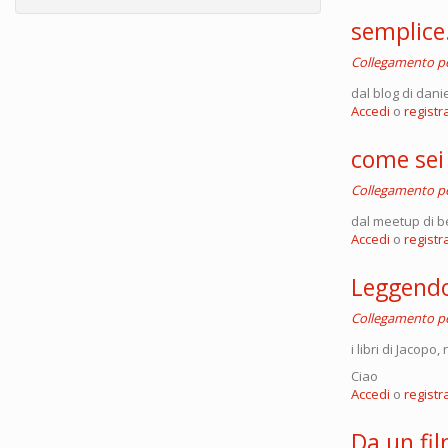
semplice.
Collegamento 
dal blog di danie
Accedi
o
registra
come sei 
Collegamento 
dal meetup di b
Accedi
o
registra
Leggendo
Collegamento 
i libri di Jacopo
Ciao
Accedi
o
registra
Da un fi