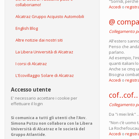
"Sorridi, perch
collaboriamo!
Accedi
o
registra
Alcatraz Gruppo Acquisto Automobili
@ compa
English Blog
Collegamento 
Altre notizie dai nostri siti
All'estero sann
Penso che andar
La Libera Università di Alcatraz
parlano.
Ad esempio, l'ini
quanti italiani 
I corsi di Alcatraz
Anche se cmq un 
Bisogna combatte
L'Ecovillaggio Solare di Alcatraz
Accedi
o
registra
Accesso utente
cof..cof..
E' necessario accettare i cookie per
effettuare il login
Collegamento 
Da "i miei link" .
Si comunica a tutti gli utenti che l'Avv.
"Non c’è uomo ta
Simona Putzu non collabora con la Libera
La Rochefoucau
Università di Alcatraz e le società del
Accedi
o
registra
Gruppo Atlantide.