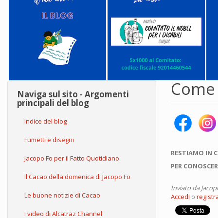
Come s
Naviga sul sito - Argomenti
principali del blog
Indice del blog
Fumetti e disegni
RESTIAMO IN 
Jacopo Fo per il Fatto Quotidiano
PER CONOSCER
Il Cacao della domenica di Jacopo Fo
Inviato da
Jacop
Le buone notizie di Cacao
Accedi
o
registra
I video di Alcatraz Channel