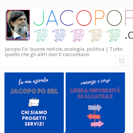
Salta
al
contenuto
principale
Jacopo Fo: buone notizie, ecologia, politica | Tutto
quello che gli altri non ti raccontano
Toggl
naviga