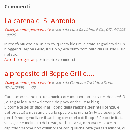
Commenti
La catena di S. Antonio
Collegamento permanente
Inviato da
Luca Rinaldoni
il Gio, 07/14/2005
- 09:26
In realtà più che da un amico, questo blog mi è stato segnalato da un
blogger di Beppe Grillo, il cui blog era stato nominato da Claudio Bisio
nel suo.
Accedi
o
registrati
per inserire commenti.
a proposito di Beppe Grillo....
Collegamento permanente
Inviato da
Compare Turiddu
il Dom,
07/24/2005 - 11:22
Caro Jacopo sono un tuo ammiratore (ma non farti strane idee, eh! :D
) e seguo la tua newsletter e da poco anche il tuo blog.
Siccome te sei sfigato (hai il dono della ragione,dell'intelligenza, e
dell'onestà) e nessuno ti da lo spazio che meriti (in tv ad esempio),
perchè non gemellare il tuo blog con quello di Beppe? Se poi in italia
voi 2 (come molti altri del resto, vedi Luttazzi) non avete "voce in
capitolo" perchè non collaborare con qualche rete (magari minore) di