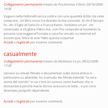
Collegamento permanente
Inviato da
Pocahontas
il Dom, 03/16/2008 -
14:36
Vagavo nella Feltrinelli senza soldi e con una quantità di libri da voler
comprare...Un libro rosso ha destato la mia curiosità...Di chi è?Jacopo
Fo...Ah, il figlio di Dario Fo e Franca Rame...Vediamo un po'...Ho
cominciato a sfogliare il libro ma...non l'ho comprato:al momento la
pecunia scarseggiava!Tornata a casa ho cercato su internet ed
eccomi qua, felice di aver fatto questa scoperta!
Accedi
o
registrati
per inserire commenti.
casualmente
Collegamento permanente
Inviato da
MeStesso
il Lun, 09/22/2008 -
17:28
cercavo su emule filmato o documentari sulla storia antica in
particolare su atlantide. ho scaricato dei filmati intitolati "la vera
storia del mondo" in cui c'era un curioso uomo barbuto che si
domandava perchè mai le donne avessero le tette... e poi sono
diventato jacopofo dipendente.
Accedi
o
registrati
per inserire commenti.