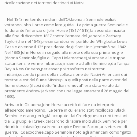
ricollocazione nei territori destinati ai Nativi.
Nel 1843 nei territori indiani dell’Oklaoma, i Seminole esiliati
votarono John Horse come loro guida. La prima guerra Seminole ci
fu durante l’infanzia di John Horse (1817-1818),la seconda iniziata
alla fine di dicembre 1837,contro l’armata del generale Zachary
Taylor(che nel 1848,presentandosi nel partito dei Whig,battè Lewis
Cass e divenne il 12° presidente degli Stati Uniti ),terminò nel 1842.
Nel 1838 John Horse,in seguito alla morte della sua prima moglie
(donna Seminole,figlia di Capo Holatoochee),si arrese alle truppe
statunitensi e venne imbarcato,insieme ad altri Seminole,da Tampa
Bay a New Orleans,per esser poi trasferito nei territori
indiani,secondo i piani della ricollocazione dei Nativi Americani dai
territori a est del fiume Missisipi a quelli posti nella parte ovest del
fiume stesso (il così detto “indian removal” era stato voluto dal
presidente Andrew Jackson con una legge emanata il 26 maggio del
1830).
Arrivato in Oklaoma,John Horse accettò di fare da interprete
all’esercito americano. Le terre in cui erano stati ricollocati i Black
Seminole erano,però,già occupate dai Creek ;questo creò tensioni
tra i 2 gruppi e i Creek cercarono di rapire molti Black Seminole per
ridurli in schiavitù;riuscirono a rapire Dembo Factor,un veterano di
guerra. Coacoochee,capo Seminole noto agli americani como “gatto