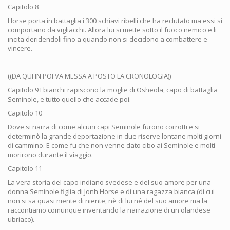
Capitolo 8
Horse porta in battaglia i 300 schiavi ribelli che ha reclutato ma essi si
comportano da vigliacchi. Allora lui si mette sotto il fuoco nemico e li
incita deridendoli fino a quando non si decidono a combattere e
vincere.
((DA QUI IN POI VA MESSA A POSTO LA CRONOLOGIA))
Capitolo 9 I bianchi rapiscono la moglie di Osheola, capo di battaglia
Seminole, e tutto quello che accade poi.
Capitolo 10
Dove si narra di come alcuni capi Seminole furono corrotti e si
determinò la grande deportazione in due riserve lontane molti giorni
di cammino. E come fu che non venne dato cibo ai Seminole e molti
morirono durante il viaggio.
Capitolo 11
La vera storia del capo indiano svedese e del suo amore per una
donna Seminole figlia di Jonh Horse e di una ragazza bianca (di cui
non si sa quasi niente di niente, nè di lui né del suo amore ma la
raccontiamo comunque inventando la narrazione di un olandese
ubriaco).