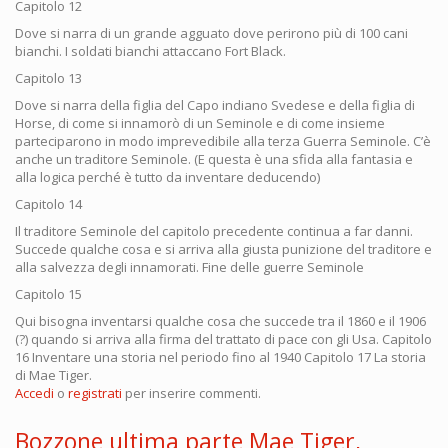
Capitolo 12
Dove si narra di un grande agguato dove perirono più di 100 cani
bianchi. I soldati bianchi attaccano Fort Black.
Capitolo 13
Dove si narra della figlia del Capo indiano Svedese e della figlia di
Horse, di come si innamorò di un Seminole e di come insieme
parteciparono in modo imprevedibile alla terza Guerra Seminole. C’è
anche un traditore Seminole. (E questa è una sfida alla fantasia e
alla logica perché è tutto da inventare deducendo)
Capitolo 14
Il traditore Seminole del capitolo precedente continua a far danni.
Succede qualche cosa e si arriva alla giusta punizione del traditore e
alla salvezza degli innamorati. Fine delle guerre Seminole
Capitolo 15
Qui bisogna inventarsi qualche cosa che succede tra il 1860 e il 1906
(?) quando si arriva alla firma del trattato di pace con gli Usa. Capitolo
16 Inventare una storia nel periodo fino al 1940 Capitolo 17 La storia
di Mae Tiger.
Accedi
o
registrati
per inserire commenti.
Bozzone ultima parte Mae Tiger,