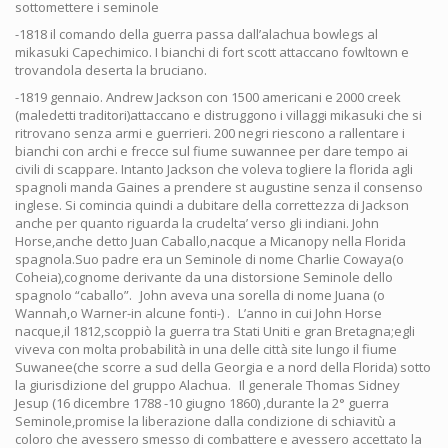
sottomettere i seminole
-1818 il comando della guerra passa dall’alachua bowlegs al
mikasuki Capechimico. I bianchi di fort scott attaccano fowltown e
trovandola deserta la bruciano.
-1819 gennaio. Andrew Jackson con 1500 americani e 2000 creek
(maledetti traditori)attaccano e distruggono i villaggi mikasuki che si
ritrovano senza armi e guerrieri. 200 negri riescono a rallentare i
bianchi con archi e frecce sul fiume suwannee per dare tempo ai
civili di scappare. Intanto Jackson che voleva togliere la florida agli
spagnoli manda Gaines a prendere st augustine senza il consenso
inglese. Si comincia quindi a dubitare della correttezza di Jackson
anche per quanto riguarda la crudelta’ verso gli indiani. John
Horse,anche detto Juan Caballo,nacque a Micanopy nella Florida
spagnola.Suo padre era un Seminole di nome Charlie Cowaya(o
Coheia),cognome derivante da una distorsione Seminole dello
spagnolo “caballo”. John aveva una sorella di nome Juana (o
Wannah,o Warner-in alcune fonti-) . L’anno in cui John Horse
nacque,il 1812,scoppiò la guerra tra Stati Uniti e gran Bretagna;egli
viveva con molta probabilità in una delle città site lungo il fiume
Suwanee(che scorre a sud della Georgia e a nord della Florida) sotto
la giurisdizione del gruppo Alachua. Il generale Thomas Sidney
Jesup (16 dicembre 1788 -10 giugno 1860) ,durante la 2° guerra
Seminole,promise la liberazione dalla condizione di schiavitù a
coloro che avessero smesso di combattere e avessero accettato la