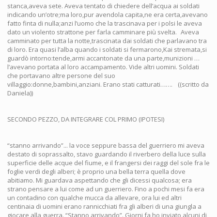
stanca,aveva sete. Aveva tentato di chiedere dell’acqua ai soldati
indicando un’otre;ma loro,pur avendola capita,ne era certa,avevano
fatto finta di nulla;anzi l’uomo che la trascinava per i polsi le aveva
dato un violento strattone per farla camminare più svelta. Aveva
camminato per tutta la notte,trascinata dai soldati che parlavano tra
di loro. Era quasi l’alba quando i soldati si fermarono,Kai stremata,si
guardò intorno:tende,armi accantonate da una parte,munizioni …
l’avevano portata al loro accampamento. Vide altri uomini. Soldati
che portavano altre persone del suo
villaggio:donne,bambini,anziani. Erano stati catturati……. ((scritto da
Daniela))
SECONDO PEZZO, DA INTEGRARE COL PRIMO (IPOTESI)
“stanno arrivando”... la voce seppure bassa del guerriero mi aveva destato di soprassalto, stavo guardando il riverbero della luce sulla superficie delle acque del fiume, e il frangersi dei raggi del sole fra le foglie verdi degli alberi; è proprio una bella terra quella dove abitiamo. Mi guardava aspettando che gli dicessi qualcosa; era strano pensare a lui come ad un guerriero. Fino a pochi mesi fa era un contadino con qualche mucca da allevare, ora lui ed altri centinaia di uomini erano rannicchiati fra gli alberi di una giungla a giocare alla guerra. “Stanno arrivando”. Giorni fa ho inviato alcuni di noi a perlustrare la zona per capire dove si dirigeva la colonna comandata dal generale; mi interessava sapere dove avrebbe attraversato il fiume. Avevo un piano e quell'informazione era fondamentale perché si realizzasse. La nostra è una terra d'acqua, e un esercito, piccolo come il nostro o numeroso come il loro, comunque non poteva passarvi senza prima o poi guadare un fiume, ed era in quel momento, quando per necessità imposte dalla natura la forza veniva frenata e l'esercito diviso, che avevo deciso di attaccare. Il generale aveva già passato con i suoi uomini molti specchi d'acqua, acquitrigni, paludi, fiumiciattoli, e noi abbiamo aspettato. Ora si dirigeva verso il luogo che avevamo atteso. “stanno arrivando” “dove?” “da quella parte” “bene preparatevi”. Dopo la mia parola seguirono cenni e versi e in pochi attimi gli uomini erano in postazione. Li conosco tutti e tutti mi sono cari, ho timore di vederli morire eppure li conduco allo scontro. A noi non interessano il coraggio o l'onore, siamo disposti a travestirci, mentire e scappare se serve a restare vivi e liberi. Forse è per questo che si fidano di me, oltre al fatto che li faccio ridere. Ecco i primi segni indiscutibili dell'imminente arrivo. Prima l'odore di sudore di corpi chiusi dentro divise e armature logore, poi il rumore cacofonico di passi inadatti al terreno fangoso, e poi il luccichio dei metalli, togliendo ogni dubbio sulla qualità di quegli uomini e sulle loro intenzioni. Ora la colonna era alla riva opposta, e mentre alcuni di loro si predispongono in un sorta di bivacco d'attesa, altri cominciano ad attraversare in piccole canoe il fiume, raggiungendo la riva dove noi gli aspettiamo. Non posso credere che uomini tanto violenti e abituati alla guerra siano nel contempo tanto stolti da attraversare in quel modo un fiume. Ma in questo caso mi va bene che a guidare l'altro esercito vi fosse un generale e non un uomo libero come noi! Per nostra fortuna non sempre i violenti sono anche intelligenti. L'arrivo degli invasori alla riva a noi vicina è progressivo. Spero che nessuno dei nostri si muova troppo presto. “Dobbiamo aspettare il momento giusto”. Lo avevo spiegato più volte e me lo ero fatto ripetere quasi all'ossessione dagli uomini meno pazienti, quelli che in altre circostanze erano stati fondamentali, perché avevano reagito rapidi e d'istinto salvando molti di noi; ora dovevano controllarsi e attendere il segnale. Io dovevo dare il segnale. Il nostro obiettivo era raggiungere il massimo risultato con il minimo rischio. Non siamo guerrieri non ci piace la guerra, il massimo rischio per noi è la morte, non il disonore, o la perdita di una postazione o di un simbolo, ma la vita nostra e dei nostri cari. Si doveva attaccare in un momento “armonico”. Non ricordo come mi era potuto venire quel pensiero; associare la musica alla guerra lo trovavo stridente, però io lo sentivo così. Era come un passaggio musicale, se anticipavo troppo la musica sarebbe finita troppo in fretta, avremmo rischiato pochissimo, ma non avremmo ottenuto nessun risultato rilevante, perdendo oltretutto l'opportunità di usare un'altra volta questa tattica. Non potevo nemmeno aspettare troppo con il rischio opposto di rischiare ingenti perdite fra di noi, o addirittura la sconfitta. Intanto guardavo. Con un colpo d'occhio ho come l'impressione di vederli tutti, i nostri nascosti fra gli alberi, e guardandoli quasi sentire la tensione dei loro muscoli, gli archi testi, i fucili puntati, le fionde armate dei sassi. E poi gli altri uomini, si perché anche quelli sono uomini, venuti a ucciderci, a rubare le nostre terre, a renderci schivi per i loro bisogni; avevo anche loro nel mio colpo d'occhio e nel mio cuore. Ok è il momento... segnale! Sono nella tempesta, una goccia nella tempesta, improvvisa da una nuvole inattesa, cadde dalle fronde degli alberi e dalle foglie dei cespugli la nostra pioggia di proiettili, frecce e sassi. In pochi attimi più della metà degli uomini vicino alla nostra postazione erano morta o gravemente feriti, gli altri non riuscivano ancora a capire nulla. Gli uomini delle barche erano tutti morti, e queste senza direzione cominciano ad allontanarsi trascinate dalla corrente, alcuni degli invasori allora si girano e corrono per raggiungerle, dalla riva opposta si levano grida! Secondo segnale! Partiamo come una sola onda con una forza d'urto che mi faceva tremare i muscoli. Era l'assalto corpo a corpo che aveva seguito la tempesta. Come fango di un fiume in piena ci rovesciamo sui sopravvissuti sommergendoli. La strenue resistenza degli ultimi dura poco. Alla fine ansimando mi guardo attorno; siamo ricoperti di sangue, a terra giaciono corpi mutili, feriti, e cadaveri; sento da più parti gemiti e lamenti, e dall'altra riva le grida alzarsi più forti. Non resisto più! Devo gridare anch'io! Non per la vittoria o la gioia di aver ucciso, ma perché sono ancora vivo. Poi uno strano silenzio, ho guardato verso l'altra riva, dove il restante gruppo di invasori si agitava senza sapere cosa fare, avevo valutato bene anche l'ampiezza del fiume e il soffiare del vento. I loro proiettili non ci raggiungono. “prendiamo quello che ci serve e andiamocene”. Alcuni di noi, che sapevano cosa fare cercarono di aiutare i feriti, altri si organizzarono per portar via i cadaveri dei compagni morti, altri ancora raccolsero tutto quello che ritenevano utile (munizioni, armi, boracce). Io ero fermo a pensare al prossimo scontro. Da anomalia Anomalia,ho seguito il tuo consiglio... Salve Anomalia,ho seguito il tuo consiglio e ho provato a riscrivere "IL Guado" con il mio stile,quello che segue è il risultato: __Lo stato di allerta in cui si trovavano non gli impedì,seppure per poco tempo,di distrarre la propria mente ammirando le meraviglie della terra in cui viveva;ma il suono di una voce amica lo ridestò da questi pensieri e lo riportò bruscamente alla realtà: stavano arrivando!Era giunto il momento! Il soldato che era andato ad avvertirlo aveva appena sussurrato,per evitare di essere udito da orecchie indiscrete;ora era lì,di fronte a lui,aspettava che egli gli dicesse cosa fare,che gli desse un ordine. Già:un ordine,era a capo di quel drappello di uomini ora,doveva ripeterselo ogni tanto,giusto per non rischiare di dimenticarsene. Era strano pensare a lui come ad un soldato:fino a poco tempo prima la sua realtà,come pure quella di un altro centinaio di persone,erano il villaggio ,le mucche,il campo. La sua vita scorreva in perfetta armonia con la natura e in funzione del bene della piccola ma serena comunità di cui era parte. Ad un tratto tutto era cambiato:la notizia dell’avanzata dell’esercito e il timore di veder conquistata la propria terra l’aveva spinto a riunire gli uomini del villaggio in una guarnigione che avrebbe tentato di contrastare l’esercito;certo lui disponeva di pochi uomini e quei pochi che aveva non erano addestrati ad affrontare una guerra,ma avrebbero difeso la propria terra a costo della vita e avevano il vantaggio di saper esattamente come muoversi su un territorio tanto ostile allo straniero. Si,egli sapeva che il suo piccolo esercito era inferiore sia per numero che per abilità bellica;per questo si era appostato con i suoi uomini nel punto in cui,ne era certo,il generale avrebbe tentato il guado del fiume. Era quello il momento in cui il potente esercito nemico si sarebbe temporaneamente sparpagliato,questo avrebbe dato loro l’opportunità di tendere un’imboscata senza subire troppe perdite. Sentiva salire la tensione per l’imminente battaglia e per l’incerta sorte che sarebbe potuta toccare a lui così come a uno qualunque dei suoi compagni;una perdita,anche solo una,sarebbe stata una perdita di troppo che gli avrebbe causato un dolore immenso:li conosceva tutti i suoi uomini,lui. Era cresciuto con loro,aveva lavorato,riso e scherzato insieme a loro;ma sapeva che stava facendo ciò che andava fatto per non perdere la libertà. I rumori che annunciavano l’arrivo imminente del generale e del suo esercito si facevano via via più forti fin quando i soldati comparvero davanti a loro:erano davvero tanti,pensò,l’esito della battaglia si faceva sempre più incerto nella sua mente;loro non erano un popolo di tradizione bellica,volevano solo evitare che le loro terre gli venissero tolte,tutto qua! Continuava ad osservare,nascosto tra gli alberi,la colonna di soldati che si accingeva a guadare il fiume in piccoli gruppi a bordo di canoe;spettava a lui dare il segnale ai suoi compagni,era un compito di grande responsabilità:buona parte dell’esito della battaglia sarebbe dipeso da quell’unico,impercettibile ed interminabile attimo in cui egli avrebbe ordinato l’attacco. Si stavano avvicinando ormai,si … era il momento,l’istante che precedette il segnale gli sembrò eterno;poi “Via!” L’effetto sorpresa aveva funzionato: una pioggia di frecce e proiettili investì i soldati sulle canoe,la maggior parte di essi non riuscì ad arrivare sulla riva opposta del fiume e coloro che vi riuscirono approdarono tra le braccia della morte. Tutto era terminato ormai,al fragore della battaglia si erano sostituiti tenui lamenti ed un pesante silenzio. Avevano vinto, si guardavano sgomenti l’un l’altro ascoltando solo il tumulto dei loro cuori e guardando i corpi senza vita degli uomini del generale;poi ad un tratto,uno di loro urlò. No,non era gioia,era tensione,paura,incred