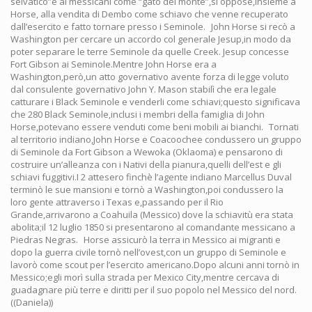
selvatico”e ai messicani come “gato del monte”,si oppose,insieme a
Horse, alla vendita di Dembo come schiavo che venne recuperato
dall’esercito e fatto tornare presso i Seminole. John Horse si recò a
Washington per cercare un accordo col generale Jesup,in modo da
poter separare le terre Seminole da quelle Creek. Jesup concesse
Fort Gibson ai Seminole.Mentre John Horse era a
Washington,però,un atto governativo avente forza di legge voluto
dal consulente governativo John Y. Mason stabilì che era legale
catturare i Black Seminole e venderli come schiavi;questo significava
che 280 Black Seminole,inclusi i membri della famiglia di John
Horse,potevano essere venduti come beni mobili ai bianchi. Tornati
al territorio indiano,John Horse e Coacoochee condussero un gruppo
di Seminole da Fort Gibson a Wewoka (Oklaoma) e pensarono di
costruire un’alleanza con i Nativi della pianura,quelli dell’est e gli
schiavi fuggitivi.I 2 attesero finchè l’agente indiano Marcellus Duval
terminò le sue mansioni e tornò a Washington,poi condussero la
loro gente attraverso i Texas e,passando per il Rio
Grande,arrivarono a Coahuila (Messico) dove la schiavitù era stata
abolita;il 12 luglio 1850 si presentarono al comandante messicano a
Piedras Negras. Horse assicurò la terra in Messico ai migranti e
dopo la guerra civile tornò nell’ovest,con un gruppo di Seminole e
lavorò come scout per l’esercito americano.Dopo alcuni anni tornò in
Messico;egli morì sulla strada per Mexico City,mentre cercava di
guadagnare più terre e diritti per il suo popolo nel Messico del nord.
((Daniela))