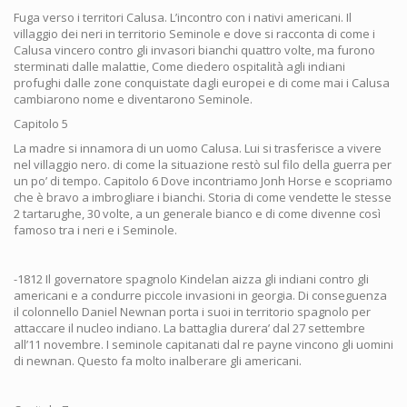
Fuga verso i territori Calusa. L’incontro con i nativi americani. Il
villaggio dei neri in territorio Seminole e dove si racconta di come i
Calusa vincero contro gli invasori bianchi quattro volte, ma furono
sterminati dalle malattie, Come diedero ospitalità agli indiani
profughi dalle zone conquistate dagli europei e di come mai i Calusa
cambiarono nome e diventarono Seminole.
Capitolo 5
La madre si innamora di un uomo Calusa. Lui si trasferisce a vivere
nel villaggio nero. di come la situazione restò sul filo della guerra per
un po’ di tempo. Capitolo 6 Dove incontriamo Jonh Horse e scopriamo
che è bravo a imbrogliare i bianchi. Storia di come vendette le stesse
2 tartarughe, 30 volte, a un generale bianco e di come divenne così
famoso tra i neri e i Seminole.
-1812 Il governatore spagnolo Kindelan aizza gli indiani contro gli
americani e a condurre piccole invasioni in georgia. Di conseguenza
il colonnello Daniel Newnan porta i suoi in territorio spagnolo per
attaccare il nucleo indiano. La battaglia durera’ dal 27 settembre
all’11 novembre. I seminole capitanati dal re payne vincono gli uomini
di newnan. Questo fa molto inalberare gli americani.