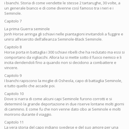
i bianchi. Storia di come vendette le stesse 2 tartarughe, 30 volte, a
un generale bianco e di come divenne così famoso tra i neri e i
Seminole.
Capitolo 7
La prima Guerra seminole
Jonh Horse arringa gli schiavi nelle piantagioni invitandoli a fuggire e
unirsi all’esercito dell’alleanza Seminole-Black Seminole.
Capitolo 8
Horse porta in battaglia i 300 schiavi ribelli che ha reclutato ma essi si
comportano da vigliacchi. Allora lui si mette sotto il fuoco nemico e li
incita deridendoli fino a quando non si decidono a combattere e
vincere.
Capitolo 9
I bianchi rapiscono la moglie di Osheola, capo di battaglia Seminole,
e tutto quello che accade poi.
Capitolo 10
Dove si narra di come alcuni capi Seminole furono corrotti e si
determinò la grande deportazione in due riserve lontane molti giorni
di cammino. E come fu che non venne dato cibo ai Seminole e molti
morirono durante il viaggio.
Capitolo 11
La vera storia del capo indiano svedese e del suo amore per una