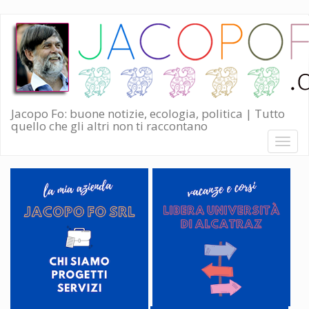
Salta
al
contenuto
principale
Jacopo Fo: buone notizie, ecologia, politica | Tutto
quello che gli altri non ti raccontano
Toggl
naviga