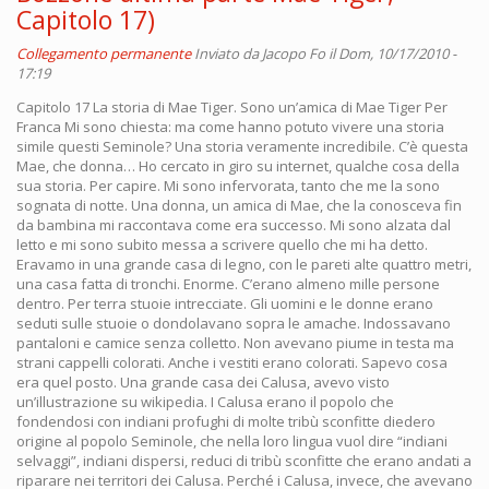
Capitolo 17)
Collegamento permanente
Inviato da
Jacopo Fo
il Dom, 10/17/2010 -
17:19
Capitolo 17 La storia di Mae Tiger. Sono un’amica di Mae Tiger Per Franca Mi sono chiesta: ma come hanno potuto vivere una storia simile questi Seminole? Una storia veramente incredibile. C’è questa Mae, che donna… Ho cercato in giro su internet, qualche cosa della sua storia. Per capire. Mi sono infervorata, tanto che me la sono sognata di notte. Una donna, un amica di Mae, che la conosceva fin da bambina mi raccontava come era successo. Mi sono alzata dal letto e mi sono subito messa a scrivere quello che mi ha detto. Eravamo in una grande casa di legno, con le pareti alte quattro metri, una casa fatta di tronchi. Enorme. C’erano almeno mille persone dentro. Per terra stuoie intrecciate. Gli uomini e le donne erano seduti sulle stuoie o dondolavano sopra le amache. Indossavano pantaloni e camice senza colletto. Non avevano piume in testa ma strani cappelli colorati. Anche i vestiti erano colorati. Sapevo cosa era quel posto. Una grande casa dei Calusa, avevo visto un’illustrazione su wikipedia. I Calusa erano il popolo che fondendosi con indiani profughi di molte tribù sconfitte diedero origine al popolo Seminole, che nella loro lingua vuol dire “indiani selvaggi”, indiani dispersi, reduci di tribù sconfitte che erano andati a riparare nei territori dei Calusa. Perché i Calusa, invece, che avevano vinto tutte le battaglie, eccetto quella contro il vaiolo e l’influenza che li avevano più volte quasi sterminati. Ma ogni volta arrivavano degli indiani di altre nazione a unirsi a loro… L’amica di Mae è seduta di fronte a me. Ha un’età indefinibile nel mio sogno. Mi sorride e inizia a raccontare: “Mae era figlia di una famiglia importante. I Tiger. I tigre. Le donne erano tutte sciamane. Anche Mae lo era. Si tramanda col sangue. Ci sono famiglie seminole nelle quali gli sciamani sono maschi. Ma loro erano di discendenza Calusa. Erano le donne ad avere la conoscenza. Ma anche se erano scimane non se la passavano bene. Tutti conoscevamo la fame a quei tempi. I Tiger e noi abitavamo di fronte, al di là della strada di fango c’era la loro baracca. Non avevamo niente allora. Solo qualche giovane che combatteva con i coccodrilli della palude e zanzare grosse come topi e più cattive. Tempi duri. C’era solo qualche turista che veniva a vedere la lotta con i coccodrilli e a comprare qualche braccialetto e qualche tessuto. I prodotti della terra erano miseri. Non avevamo trattori. Quella era terra cattiva. I bambini iniziavano a lavorare subito. Non c’erano scuole. Ma Mae era diversa. Aveva qualche cosa di strano dentro. Forse nel sangue. Era una bambina disprezzata. Sua madre era stata con un bianco. Forse per questo era diventata amica di una ragazzina di colore che abitava in paese. Un giorno, una domenica, si erano ritrovate ai giardini a parlare. Avrà avuto dodici anni, era l’inizio degli anni ‘30. La ragazzina nera aveva con sé un giornale di fumetti e glielo fece vedere. La ragazzina nera era entusiasta di quella storia disegnata. Mae non capiva come la sua amica vedesse in quelle immagini una storia complicata. “Come fai a sapere che questa principessa sta andando al ballo?” Mae era una ragazza che sapeva usare il cervello. Fin da bambina ogni tanto se ne usciva con delle frasi che lasciavano tutti di sasso. Allora la ragazzina nera iniziò a leggere la storia. E Mae le chiese: “Ma dove vedi queste parole?” E l’altra le spiegò che quei segni piccoli, disposti in file parallele erano i suoni delle parole. Ogni segno corrispondeva a un suono. Mae fu colpita da questa rivelazione, la sua mente si esaltò. Mi ricordo che venne da me e me lo disse. Era raggiante. Mi disse: “Possiamo leggere migliaia di storie scritte da altri, in altri tempi. Storie bellissime.” Io non la capivo proprio. Ma lei ne fece una malattia. Tanto che alla fine la madre acconsentì a portarla alla scuola dei neri. Ma lì non l’accettarono perché era indiana. Per lei fu terribile. Non c’era nessuna scuola che accettasse un’indiana! Erano tempi così, vivevamo oltre i confini del mondo. Poi mi ricordo, arrivò correndo a casa mia. Saltellava come una pazza. “Ti ha morso la tarantola?” Chiese mia madre. Niente tarantola. Aveva scoperto che esisteva una scuola per indiani. Era distante centinaia di miglia ma esisteva. Avrebbe dovuto abbandonare la famiglia e stare via per anni perché era molto lontana. E loro non avevano i soldi per viaggiare in treno. Così partì. Con lei andò un suo cugino che era di due anni più grande. Stettero via molto tempo. Quando tornarono nessuno li riconosceva. Erano un uomo e una donna. Mae era vestita come una bianca, Tutta di blu. Era un vestito da infermiera. Lei era diventata infermiera. Diplomata. Aveva dovuto studiare e ancora studiare. Quando era arrivata al convitto non sapeva niente. Ma lei aveva la testa dura. Quando ritornò non ci mise molto a fare arrabbiare la maggioranza degli sciamani. Soprattutto i maschi. Lei voleva insegnare le norme igieniche alla gente. Fare corsi alle donne che dovevano partorire. Le dicevano che voleva distruggere la tradizione, contaminare l’antica cultura. I primi tempi furono difficili. Ma poi si capì che quando gli sciamani non riuscivano a fare niente lei offriva qualche possibilità in più. Io andavo ad aiutarla. Mi aveva insegnato a fare le medicazioni. C’erano dei giorni che non ce la faceva da sola perché era l’unico presidio medico nel raggio di chilometri. L’unico che i Seminole potevano permettersi. Così eravamo 5 ragazze a aiutarla a turno. Fu così che poi anch’io diventai infermiera. Eravamo tutte giovanissime eccetto un’anziana sciamana che fungeva da levatrice. Poi Mae fu presa dalla politica. Io proprio non la capivo. Ma lei vedeva tutto in un altro modo. Ed era testarda. Cominciò a parlare con le donne. Diceva: “Chi sono i Seminole? Non sono niente. Una marmaglia di straccioni. I francesi hanno un governo, uno stato. Ce l’hanno gli statunitensi, i canadesi, gli spagnoli. Noi non siamo niente, non abbiamo i nostri simboli, nessun governo, nessuno stato.” “C’è il Consiglio.” Le rispondevano. Ma lei insisteva: “Ma quelli si riuniscono ogni tanto a fare quattro chiacchiere sulle tradizioni. Che decisioni pigliano? Programmano le feste per i turisti. Noi abbiamo bisogno di ministri, di un capo che ci rappresenti, che vada a trattare per noi con i bianchi. Dobbiamo avere strutture ufficiali, elette, rappresentanti riconosciuti. Ambasciatori, non semplici “inviati del consiglio”. Il mondo dei bianchi è basato sui nomi delle cose. E poi ci servono veramente dei ministri che lavorino tutti i giorni per sviluppare la nostra comunità. Deve essere un lavoro a tempo pieno. Loro sono pieni di persone importanti che si occupano di questioni importanti. Noi siamo un branco disorganizzato.” Lei aveva la passione per l’organizzazione. E organizzò un comitato per la creazione di un governo seminole. Spiegò mille volte perché non se ne poteva fare a meno. Alla fine convinse anche me. Giravamo la domenica, dopo la messa, andavamo nelle case a incontrare uomini e donne. Parlavamo della rinascita del popolo, di scuole per i figli, un ospedale, tutte cose che potevamo ottenere solo se diventavamo una nazione. Lei diceva: “Siamo stati un grande popolo, per 500 anni abbiamo resistito ai bianchi. Non una volta i nostri antenati sono stati sconfitti in battaglia. Non una volta. Nessun popolo americano può dire altrettanto. E ora siamo ridotti a un ammasso di pezzenti. Non siamo capaci di ottenere quello che è giusto. I soldi che il governo americano ci manda vengono sprecati o rubati in gran parte prima che ci arrivino. Ci sono leggi in nostro favore ma noi neanche lo sappiamo, non abbiamo una rappresentanza che faccia valere i nostri diritti. Il Consiglio non conta. I bianchi ascoltano solo rappresentanti eletti con le elezioni. Anche noi dobbiamo fare le elezioni del nostro governo! E i Seminole potranno tornare a fiorire.” E così alla fine il nostro movimento riuscì a convincere tutti che dovevamo avere un governo come i bianchi se volevamo trattare con i bianchi. Per loro le parole sono molto importanti. E in effetti Mae, che divenne subito ministro, riuscì a cambiare molte cose. Riuscimmo a ottenere sussidi per una scuola e per l’ospedale, aiuti per i disoccupati e per l’edilizia popolare. Fondi agevolati per fondare piccole imprese. Si costituirono cooperative, che compravano trattori. E ristoranti per i turisti. Le bancarelle furono affiancate da negozi, in alcune case furono portate la luce e l’acqua. E anche le strade furono allargate. E tutti sapevamo che grande merito era di Mae. Era una tigre. Si metteva di fronte ai funzionari del governo statale come di fronte a quelli del governo federale. A lei non importava. Lei era un ministro del Governo Seminole Democraticamente Eletto. E diceva: “I nostri bambini muoiono perché non ci sono dottori. Le scuole sono obbligatorie ma noi non ne abbiamo. Perché? Voi avete scritto delle leggi. Ora dovete rispettarle.” Andò anche a Washington. Non aveva paura di niente. Poi divenne Presidente del Governo Seminole. E allora diventò ancora più insistente di prima. Mi aveva chiamato a farle da assistente. Ci conoscevamo da tanto tempo e lei si fidava di me. Ci mettevamo lì a leggere interi libri di leggi, di regolamenti, di disposizioni, alla ricerca di un appiglio per ottenere qualche cosa per il nostro popolo. L’America dei bianchi è piena di dipartimenti, di fondazioni, di commissioni, governi di Contea, di Stato, Federali, fondi sociali erogati da banche, istituti, enti. Lei non si fermava: “Gentile fondazione apprezziamo molto il vostro impegno per i diritti umani e vorremmo segnalarvi che tra i membri del nostro popolo non esiste nessuno che abbia avuto la possibilità di laurearsi. Quello che vi chiediamo quindi è se esiste la possibilità che la vostra nobile istituzione eroghi una borsa di studio a favore dei nostri figli.” Lei aveva una passione per i bambini. Diceva che sono loro il popolo che cresce. Che dovevamo farlo per loro. Un bambino lo