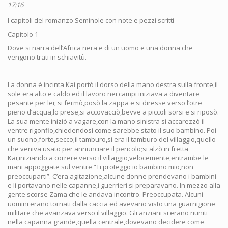
17:16
I capitoli del romanzo Seminole con note e pezzi scritti
Capitolo 1
Dove si narra dell’Africa nera e di un uomo e una donna che
vengono trati in schiavitù.
La donna è incinta Kai portò il dorso della mano destra sulla fronte,il
sole era alto e caldo ed il lavoro nei campi iniziava a diventare
pesante per lei; si fermò,posò la zappa e si diresse verso l’otre
pieno d’acqua,lo prese,si accovacciò,bevve a piccoli sorsi e si riposò.
La sua mente iniziò a vagare,con la mano sinistra si accarezzò il
ventre rigonfio,chiedendosi come sarebbe stato il suo bambino. Poi
un suono,forte,secco;il tamburo,si era il tamburo del villaggio,quello
che veniva usato per annunciare il pericolo;si alzò in fretta
Kai,iniziando a correre verso il villaggio,velocemente,entrambe le
mani appoggiate sul ventre “Ti proteggo io bambino mio,non
preoccuparti”. C’era agitazione,alcune donne prendevano i bambini
e li portavano nelle capanne,i guerrieri si preparavano. In mezzo alla
gente scorse Zama che le andava incontro. Preoccupata. Alcuni
uomini erano tornati dalla caccia ed avevano visto una guarnigione
militare che avanzava verso il villaggio. Gli anziani si erano riuniti
nella capanna grande,quella centrale,dovevano decidere come