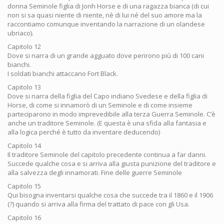
donna Seminole figlia di Jonh Horse e di una ragazza bianca (di cui
non si sa quasi niente di niente, nè di lui né del suo amore ma la
raccontiamo comunque inventando la narrazione di un olandese
ubriaco).
Capitolo 12
Dove si narra di un grande agguato dove perirono più di 100 cani
bianchi.
I soldati bianchi attaccano Fort Black.
Capitolo 13
Dove si narra della figlia del Capo indiano Svedese e della figlia di
Horse, di come si innamorò di un Seminole e di come insieme
parteciparono in modo imprevedibile alla terza Guerra Seminole. C’è
anche un traditore Seminole. (E questa è una sfida alla fantasia e
alla logica perché è tutto da inventare deducendo)
Capitolo 14
Il traditore Seminole del capitolo precedente continua a far danni.
Succede qualche cosa e si arriva alla giusta punizione del traditore e
alla salvezza degli innamorati. Fine delle guerre Seminole
Capitolo 15
Qui bisogna inventarsi qualche cosa che succede tra il 1860 e il 1906
(?) quando si arriva alla firma del trattato di pace con gli Usa.
Capitolo 16