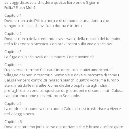
selvaggi disposti a chiudere questo libro entro 8 giorni!
Follia? Flash Mob?
Capitolo 1
Dove si narra dell’Africa nera e di un uomo e una donna che
vengono trati in schiavitù. La donna è incinta
Capitolo 2
Dove si narra della tremenda traversata, della nascita del bambino
nella fazenda in Messico. Con brevi cenni sulla vita da schiavi.
Capitolo 3
La fuga dalla schiavitù della madre. Come avviene?
Capitolo 4
Fuga verso i territori Calusa. L’incontro con i nativi americani. Il
villaggio dei neri in territorio Seminole e dove si racconta di come i
Calusa vincero contro gli invasori bianchi quattro volte, ma furono
sterminati dalle malattie, Come diedero ospitalità agli indiani
profughi dalle zone conquistate dagli europei e di come mai i Calusa
cambiarono nome e diventarono Seminole.
Capitolo 5
La madre si innamora di un uomo Calusa. Lui si trasferisce a vivere
nel villaggio nero.
Capitolo 6
Dove incontriamo Jonh Horse e scopriamo che è bravo a imbrogliare