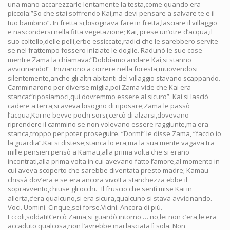
una mano accarezzarle lentamente la testa,come quando era
piccola:”So che stai soffrendo Kai,ma devi pensare a salvare te e il
tuo bambino”. In fretta si,bisognava fare in fretta,lasciare il villaggio
e nascondersi nella fitta vegetazione; Kai, prese un’otre d’acqua,il
suo coltello,delle pelli,erbe essiccate,radici che le sarebbero servite
se nel frattempo fossero iniziate le doglie. Radunò le sue cose
mentre Zama la chiamava:”Dobbiamo andare Kai,si stanno
avvicinando!” Iniziarono a correre nella foresta,muovendosi
silentemente,anche gli altri abitanti del villaggio stavano scappando.
Camminarono per diverse miglia,poi Zama vide che Kai era
stanca:”riposiamoci,qui dovremmo essere al sicuro”. Kai si lasciò
cadere a terra;si aveva bisogno di riposare;Zama le passò
l’acqua,Kai ne bevve pochi sorsi;cercò di alzarsi,dovevano
riprendere il cammino se non volevano essere raggiunte,ma era
stanca,troppo per poter proseguire. “Dormi” le disse Zama, “faccio io
la guardia”.Kai si distese;stanca lo era,ma la sua mente vagava tra
mille pensieri:pensò a Kamau,alla prima volta che si erano
incontrati,alla prima volta in cui avevano fatto l’amore,al momento in
cui aveva scoperto che sarebbe diventata presto madre; Kamau
chissà dov’era e se era ancora vivo!La stanchezza ebbe il
sopravvento,chiuse gli occhi. Il fruscio che sentì mise Kai in
allerta,c’era qualcuno,si era sicura,qualcuno si stava avvicinando.
Voci. Uomini. Cinque,sei forse.Vicini. Ancora di più.
Eccoli,soldati!Cercò Zama,si guardò intorno … no,lei non c’era,le era
accaduto qualcosa,non l’avrebbe mai lasciata lì sola. Non