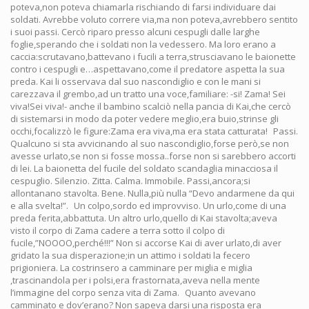
poteva,non poteva chiamarla rischiando di farsi individuare dai
soldati. Avrebbe voluto correre via,ma non poteva,avrebbero sentito
i suoi passi. Cercò riparo presso alcuni cespugli dalle larghe
foglie,sperando che i soldati non la vedessero. Ma loro erano a
caccia:scrutavano,battevano i fucili a terra,strusciavano le baionette
contro i cespugli e…aspettavano,come il predatore aspetta la sua
preda. Kai li osservava dal suo nascondiglio e con le mani si
carezzava il grembo,ad un tratto una voce,familiare: -si! Zama! Sei
viva!Sei viva!- anche il bambino scalciò nella pancia di Kai,che cercò
di sistemarsi in modo da poter vedere meglio,era buio,strinse gli
occhi,focalizzò le figure:Zama era viva,ma era stata catturata! Passi.
Qualcuno si sta avvicinando al suo nascondiglio,forse però,se non
avesse urlato,se non si fosse mossa..forse non si sarebbero accorti
di lei. La baionetta del fucile del soldato scandaglia minacciosa il
cespuglio. Silenzio. Zitta. Calma. Immobile. Passi,ancora;si
allontanano stavolta. Bene. Nulla,più nulla “Devo andarmene da qui
e alla svelta!”. Un colpo,sordo ed improvviso. Un urlo,come di una
preda ferita,abbattuta. Un altro urlo,quello di Kai stavolta;aveva
visto il corpo di Zama cadere a terra sotto il colpo di
fucile,”NOOOO,perché!!!” Non si accorse Kai di aver urlato,di aver
gridato la sua disperazione;in un attimo i soldati la fecero
prigioniera. La costrinsero a camminare per miglia e miglia
,trascinandola per i polsi,era frastornata,aveva nella mente
l’immagine del corpo senza vita di Zama. Quanto avevano
camminato e dov’erano? Non sapeva darsi una risposta era