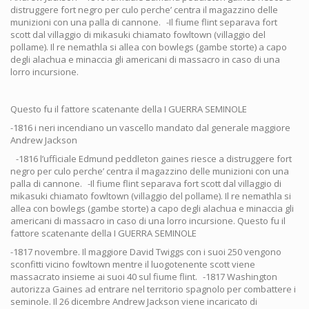
distruggere fort negro per culo perche’ centra il magazzino delle
munizioni con una palla di cannone. -Il fiume flint separava fort
scott dal villaggio di mikasuki chiamato fowltown (villaggio del
pollame). Il re nemathla si allea con bowlegs (gambe storte) a capo
degli alachua e minaccia gli americani di massacro in caso di una
lorro incursione.
Questo fu il fattore scatenante della I GUERRA SEMINOLE
-1816 i neri incendiano un vascello mandato dal generale maggiore
Andrew Jackson
-1816 l’ufficiale Edmund peddleton gaines riesce a distruggere fort
negro per culo perche’ centra il magazzino delle munizioni con una
palla di cannone. -Il fiume flint separava fort scott dal villaggio di
mikasuki chiamato fowltown (villaggio del pollame). Il re nemathla si
allea con bowlegs (gambe storte) a capo degli alachua e minaccia gli
americani di massacro in caso di una lorro incursione. Questo fu il
fattore scatenante della I GUERRA SEMINOLE
-1817 novembre. Il maggiore David Twiggs con i suoi 250 vengono
sconfitti vicino fowltown mentre il luogotenente scott viene
massacrato insieme ai suoi 40 sul fiume flint. -1817 Washington
autorizza Gaines ad entrare nel territorio spagnolo per combattere i
seminole. Il 26 dicembre Andrew Jackson viene incaricato di