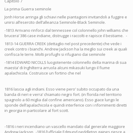
Capitolo 7
La prima Guerra seminole
Jonh Horse arringa gli schiavi nelle piantagioni invitandoli a fuggire e
unirsi all’esercito dell’alleanza Seminole-Black Seminole.
-1813 Arrivano rinforzi dal tennessee col colonnello john williams che
brucera’ 386 case indiane, distrugge i raccolti e rapisce il bestiame. -
1813-14 GUERRA CREEK (dettaglio nel post precedente) che vede i
creek contro i bianchi. Andrew Jackson ha la meglio sui creek ai quali
confisca le terre. Molti profughi si rifugiano dai seminole
-1814 EDWARD NICOLLS luogotenente colonnello della marina di sua
maesta’ di Inghilterra arruola alcuni mikasuki lungo il fiume
apalachicola. Costruisce un fortino che nel
1816 lascia agli indiani. Esso viene pero’ subito occupato da una
banda di neri e verra’ chiamato negro fort. (in florida nel territorio
spagnolo a 60 miglia dal confine americano). Esso giace lungo le
sponde dell’apalachicola e quindi interferice con i rifornimenti diretti
in georgia in particolare al fort scott.
-1816 i neri incendiano un vascello mandato dal generale maggiore
Andrew Jackson -1816 l’ufficiale Edmund peddleton gaines riesce a