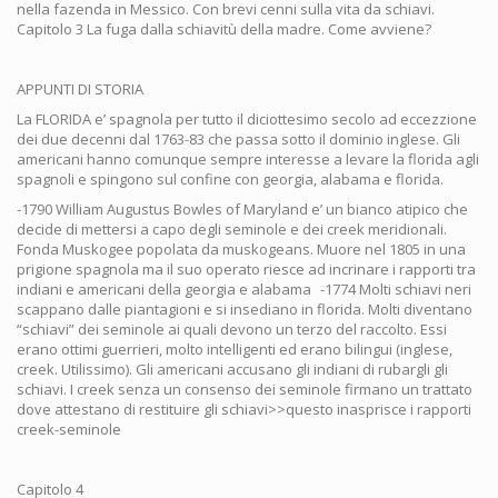
nella fazenda in Messico. Con brevi cenni sulla vita da schiavi.
Capitolo 3 La fuga dalla schiavitù della madre. Come avviene?
APPUNTI DI STORIA
La FLORIDA e’ spagnola per tutto il diciottesimo secolo ad eccezzione
dei due decenni dal 1763-83 che passa sotto il dominio inglese. Gli
americani hanno comunque sempre interesse a levare la florida agli
spagnoli e spingono sul confine con georgia, alabama e florida.
-1790 William Augustus Bowles of Maryland e’ un bianco atipico che
decide di mettersi a capo degli seminole e dei creek meridionali.
Fonda Muskogee popolata da muskogeans. Muore nel 1805 in una
prigione spagnola ma il suo operato riesce ad incrinare i rapporti tra
indiani e americani della georgia e alabama -1774 Molti schiavi neri
scappano dalle piantagioni e si insediano in florida. Molti diventano
“schiavi” dei seminole ai quali devono un terzo del raccolto. Essi
erano ottimi guerrieri, molto intelligenti ed erano bilingui (inglese,
creek. Utilissimo). Gli americani accusano gli indiani di rubargli gli
schiavi. I creek senza un consenso dei seminole firmano un trattato
dove attestano di restituire gli schiavi>>questo inasprisce i rapporti
creek-seminole
Capitolo 4