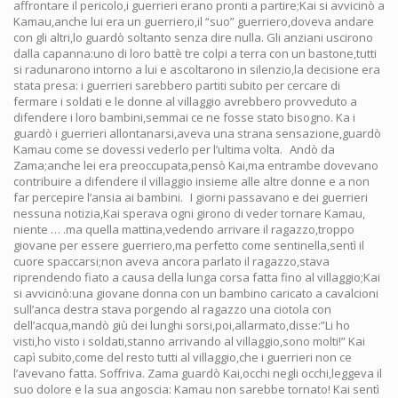
affrontare il pericolo,i guerrieri erano pronti a partire;Kai si avvicinò a
Kamau,anche lui era un guerriero,il “suo” guerriero,doveva andare
con gli altri,lo guardò soltanto senza dire nulla. Gli anziani uscirono
dalla capanna:uno di loro battè tre colpi a terra con un bastone,tutti
si radunarono intorno a lui e ascoltarono in silenzio,la decisione era
stata presa: i guerrieri sarebbero partiti subito per cercare di
fermare i soldati e le donne al villaggio avrebbero provveduto a
difendere i loro bambini,semmai ce ne fosse stato bisogno. Ka i
guardò i guerrieri allontanarsi,aveva una strana sensazione,guardò
Kamau come se dovessi vederlo per l’ultima volta. Andò da
Zama;anche lei era preoccupata,pensò Kai,ma entrambe dovevano
contribuire a difendere il villaggio insieme alle altre donne e a non
far percepire l’ansia ai bambini. I giorni passavano e dei guerrieri
nessuna notizia,Kai sperava ogni girono di veder tornare Kamau,
niente … .ma quella mattina,vedendo arrivare il ragazzo,troppo
giovane per essere guerriero,ma perfetto come sentinella,sentì il
cuore spaccarsi;non aveva ancora parlato il ragazzo,stava
riprendendo fiato a causa della lunga corsa fatta fino al villaggio;Kai
si avvicinò:una giovane donna con un bambino caricato a cavalcioni
sull’anca destra stava porgendo al ragazzo una ciotola con
dell’acqua,mandò giù dei lunghi sorsi,poi,allarmato,disse:”Li ho
visti,ho visto i soldati,stanno arrivando al villaggio,sono molti!” Kai
capì subito,come del resto tutti al villaggio,che i guerrieri non ce
l’avevano fatta. Soffriva. Zama guardò Kai,occhi negli occhi,leggeva il
suo dolore e la sua angoscia: Kamau non sarebbe tornato! Kai sentì