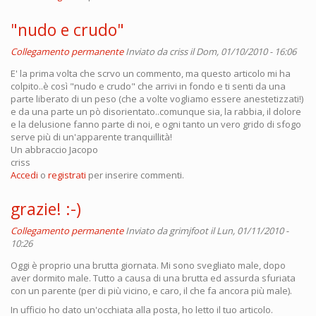
"nudo e crudo"
Collegamento permanente
Inviato da
criss
il Dom, 01/10/2010 - 16:06
E' la prima volta che scrvo un commento, ma questo articolo mi ha
colpito..è così "nudo e crudo" che arrivi in fondo e ti senti da una
parte liberato di un peso (che a volte vogliamo essere anestetizzati!)
e da una parte un pò disorientato..comunque sia, la rabbia, il dolore
e la delusione fanno parte di noi, e ogni tanto un vero grido di sfogo
serve più di un'apparente tranquillità!
Un abbraccio Jacopo
criss
Accedi
o
registrati
per inserire commenti.
grazie! :-)
Collegamento permanente
Inviato da
grimjfoot
il Lun, 01/11/2010 -
10:26
Oggi è proprio una brutta giornata. Mi sono svegliato male, dopo
aver dormito male. Tutto a causa di una brutta ed assurda sfuriata
con un parente (per di più vicino, e caro, il che fa ancora più male).
In ufficio ho dato un'occhiata alla posta, ho letto il tuo articolo.