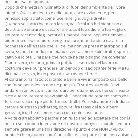
nel suo esatto opposto.
Dopo di che metti un rubinetto al di fuori dell' ambiente del livore
latente. Quel che dentro è odio puro, esce ovviamente, per il
principio sopracitato, come luce, energia, voglia di vita.
Quando sei incacchiato con la vita, vai là col tuo bel bidoncino e
decidi tu se entrare e scatafollare tutto il tuo odio e la tua voglia di
sputare al centro degli occhi all' umanità intera, oppure riempirti il
bidoncino di buonumore e voglia di fare, mandando a cacare la
pochezza dell' essere che, si, c'è, ma non va presa mai troppo sul
serio, se no, il mondo pian piano diventa sempre più brutto, sporco,
cattivo e idiota. E mi pare che non ce ne sia bisogno, ne convieni?
E' pure vero, che uno, prima o poi, dall' esercizio del lavoro di
costruire deve pur prendersi un periodo di sacrosante ferie. Ma tu
dici: ma io ci vivo, in un posto da sacrosante ferie!
Al contrario: hai fatto così tanto e bene e vivi in un posto così bello
che forse per adesso non ne puoi più. Ti stai esaurendo!Devi
andare in un posto in cui ricordarti per quale motivo hai cominciato
tutto questo, cercare nuovi stimoli. E soprattutto renderti conto che
forse sei solo un pò più fortunato di altri. Potresti andare in India a
cercare tè stesso ( scherzo!), oppure, fra i rami del tuo albero
genealogico, che è sempre una cosa entusiasmante.
A volte ci arrabbiamo perche' non riusciamo ad accettare che con la
nostra sola buona intenzione e il nostro impegno, il mondo sembra
sempre girare in una sola direzione. Il punto è che NON E' VERO. Il
punto è che ognuno di noi è un' infinitesima parte di un meccanismo