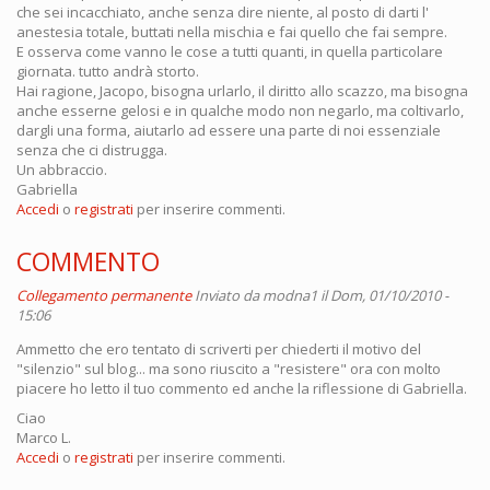
che sei incacchiato, anche senza dire niente, al posto di darti l'
anestesia totale, buttati nella mischia e fai quello che fai sempre.
E osserva come vanno le cose a tutti quanti, in quella particolare
giornata. tutto andrà storto.
Hai ragione, Jacopo, bisogna urlarlo, il diritto allo scazzo, ma bisogna
anche esserne gelosi e in qualche modo non negarlo, ma coltivarlo,
dargli una forma, aiutarlo ad essere una parte di noi essenziale
senza che ci distrugga.
Un abbraccio.
Gabriella
Accedi
o
registrati
per inserire commenti.
COMMENTO
Collegamento permanente
Inviato da
modna1
il Dom, 01/10/2010 -
15:06
Ammetto che ero tentato di scriverti per chiederti il motivo del
"silenzio" sul blog... ma sono riuscito a "resistere" ora con molto
piacere ho letto il tuo commento ed anche la riflessione di Gabriella.
Ciao
Marco L.
Accedi
o
registrati
per inserire commenti.