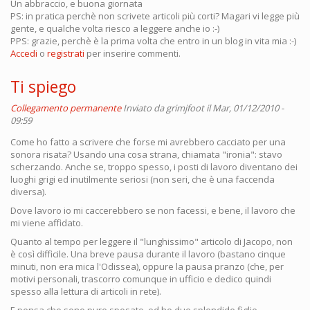
Un abbraccio, e buona giornata
PS: in pratica perchè non scrivete articoli più corti? Magari vi legge più
gente, e qualche volta riesco a leggere anche io :-)
PPS: grazie, perchè è la prima volta che entro in un blog in vita mia :-)
Accedi
o
registrati
per inserire commenti.
Ti spiego
Collegamento permanente
Inviato da
grimjfoot
il Mar, 01/12/2010 -
09:59
Come ho fatto a scrivere che forse mi avrebbero cacciato per una
sonora risata? Usando una cosa strana, chiamata "ironia": stavo
scherzando. Anche se, troppo spesso, i posti di lavoro diventano dei
luoghi grigi ed inutilmente seriosi (non seri, che è una faccenda
diversa).
Dove lavoro io mi caccerebbero se non facessi, e bene, il lavoro che
mi viene affidato.
Quanto al tempo per leggere il "lunghissimo" articolo di Jacopo, non
è così difficile. Una breve pausa durante il lavoro (bastano cinque
minuti, non era mica l'Odissea), oppure la pausa pranzo (che, per
motivi personali, trascorro comunque in ufficio e dedico quindi
spesso alla lettura di articoli in rete).