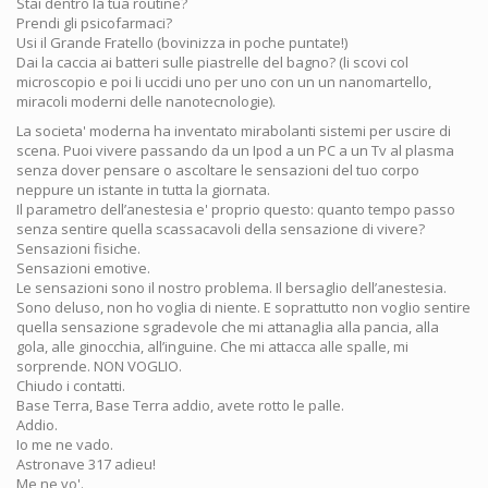
Stai dentro la tua routine?
Prendi gli psicofarmaci?
Usi il Grande Fratello (bovinizza in poche puntate!)
Dai la caccia ai batteri sulle piastrelle del bagno? (li scovi col
microscopio e poi li uccidi uno per uno con un un nanomartello,
miracoli moderni delle nanotecnologie).
La societa' moderna ha inventato mirabolanti sistemi per uscire di
scena. Puoi vivere passando da un Ipod a un PC a un Tv al plasma
senza dover pensare o ascoltare le sensazioni del tuo corpo
neppure un istante in tutta la giornata.
Il parametro dell’anestesia e' proprio questo: quanto tempo passo
senza sentire quella scassacavoli della sensazione di vivere?
Sensazioni fisiche.
Sensazioni emotive.
Le sensazioni sono il nostro problema. Il bersaglio dell’anestesia.
Sono deluso, non ho voglia di niente. E soprattutto non voglio sentire
quella sensazione sgradevole che mi attanaglia alla pancia, alla
gola, alle ginocchia, all’inguine. Che mi attacca alle spalle, mi
sorprende. NON VOGLIO.
Chiudo i contatti.
Base Terra, Base Terra addio, avete rotto le palle.
Addio.
Io me ne vado.
Astronave 317 adieu!
Me ne vo'.