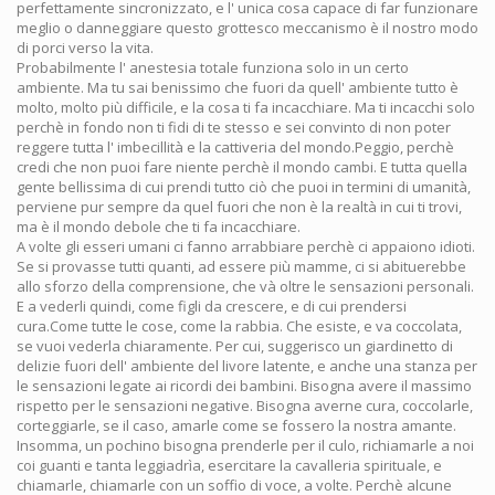
perfettamente sincronizzato, e l' unica cosa capace di far funzionare
meglio o danneggiare questo grottesco meccanismo è il nostro modo
di porci verso la vita.
Probabilmente l' anestesia totale funziona solo in un certo
ambiente. Ma tu sai benissimo che fuori da quell' ambiente tutto è
molto, molto più difficile, e la cosa ti fa incacchiare. Ma ti incacchi solo
perchè in fondo non ti fidi di te stesso e sei convinto di non poter
reggere tutta l' imbecillità e la cattiveria del mondo.Peggio, perchè
credi che non puoi fare niente perchè il mondo cambi. E tutta quella
gente bellissima di cui prendi tutto ciò che puoi in termini di umanità,
perviene pur sempre da quel fuori che non è la realtà in cui ti trovi,
ma è il mondo debole che ti fa incacchiare.
A volte gli esseri umani ci fanno arrabbiare perchè ci appaiono idioti.
Se si provasse tutti quanti, ad essere più mamme, ci si abituerebbe
allo sforzo della comprensione, che và oltre le sensazioni personali.
E a vederli quindi, come figli da crescere, e di cui prendersi
cura.Come tutte le cose, come la rabbia. Che esiste, e va coccolata,
se vuoi vederla chiaramente. Per cui, suggerisco un giardinetto di
delizie fuori dell' ambiente del livore latente, e anche una stanza per
le sensazioni legate ai ricordi dei bambini. Bisogna avere il massimo
rispetto per le sensazioni negative. Bisogna averne cura, coccolarle,
corteggiarle, se il caso, amarle come se fossero la nostra amante.
Insomma, un pochino bisogna prenderle per il culo, richiamarle a noi
coi guanti e tanta leggiadrìa, esercitare la cavalleria spirituale, e
chiamarle, chiamarle con un soffio di voce, a volte. Perchè alcune