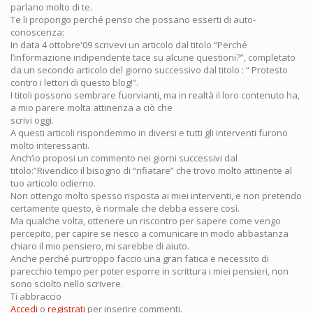
parlano molto di te.
Te li propongo perché penso che possano esserti di auto-
conoscenza:
In data 4 ottobre'09 scrivevi un articolo dal titolo “Perché
l’informazione indipendente tace su alcune questioni?”, completato
da un secondo articolo del giorno successivo dal titolo : “ Protesto
contro i lettori di questo blog!”.
I titoli possono sembrare fuorvianti, ma in realtà il loro contenuto ha,
a mio parere molta attinenza a ciò che
scrivi oggi.
A questi articoli rispondemmo in diversi e tutti gli interventi furono
molto interessanti.
Anch’io proposi un commento nei giorni successivi dal
titolo:”Rivendico il bisogno di “rifiatare” che trovo molto attinente al
tuo articolo odierno.
Non ottengo molto spesso risposta ai miei interventi, e non pretendo
certamente questo, è normale che debba essere così.
Ma qualche volta, ottenere un riscontro per sapere come vengo
percepito, per capire se riesco a comunicare in modo abbastanza
chiaro il mio pensiero, mi sarebbe di aiuto.
Anche perché purtroppo faccio una gran fatica e necessito di
parecchio tempo per poter esporre in scrittura i miei pensieri, non
sono sciolto nello scrivere.
Ti abbraccio
Accedi
o
registrati
per inserire commenti.