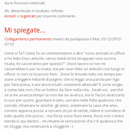
da m funzioni vettoriali.
Ah, dimenticato il risultato: infinito.
Accedi
o
registrati
per inserire commenti.
Mi spiegate...
Collegamento permanente
Inviato da
paolapaola
il Mar, 01/12/2010 -
07:10
come si fa? Come fa un commentatore a dire "sono arrivato in ufficio
e ho letto il tuo articolo, verso metà mi ha strappato una sonora
risata, mi cacceranno per questo?". Dove lavoro io non mi
caccerebbero per la risata, ma per aver letto un articolo così lungo in
ufficio: io non ce la posso fare... Dove lo trovate tutto sto tempo per
stare a leggere miliardi di pagine, che io leggo una parola per riga
per fare prima, e poi ancora tutti i commenti attaccati? E sono single,
e come tale non c'ho un belino da fare nella vita... beati voi... perchè
se a me avanza tempo (e non me ne avanza, ma lo faccio avanzare)
lo uso per uscire, guardare il cielo, cercare nella folla qualcuno che
sorride, chiamare le amiche, gli amici, sistemare la casa che amo,
correre appena posso a cercare un pò di verde, ridere e sorridere di
tutto quello che posso... ma forse sono fuori tema, forse non c'entro
niente io qui dentro... mi rimane la sensazione che c'è qualcosa che
mi sfugge, ma continuerà a sfuggirmi :-)