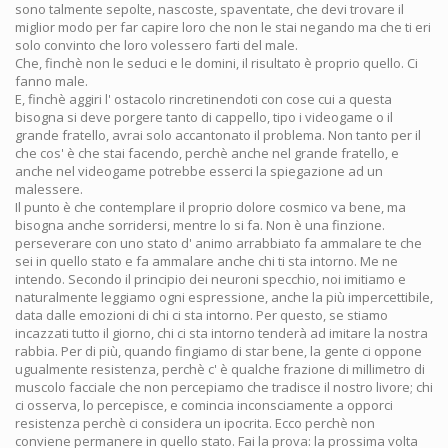
sono talmente sepolte, nascoste, spaventate, che devi trovare il
miglior modo per far capire loro che non le stai negando ma che ti eri
solo convinto che loro volessero farti del male.
Che, finchè non le seduci e le domini, il risultato è proprio quello. Ci
fanno male.
E, finchè aggiri l' ostacolo rincretinendoti con cose cui a questa
bisogna si deve porgere tanto di cappello, tipo i videogame o il
grande fratello, avrai solo accantonato il problema. Non tanto per il
che cos' è che stai facendo, perchè anche nel grande fratello, e
anche nel videogame potrebbe esserci la spiegazione ad un
malessere.
Il punto è che contemplare il proprio dolore cosmico va bene, ma
bisogna anche sorridersi, mentre lo si fa. Non è una finzione.
perseverare con uno stato d' animo arrabbiato fa ammalare te che
sei in quello stato e fa ammalare anche chi ti sta intorno. Me ne
intendo. Secondo il principio dei neuroni specchio, noi imitiamo e
naturalmente leggiamo ogni espressione, anche la più impercettibile,
data dalle emozioni di chi ci sta intorno. Per questo, se stiamo
incazzati tutto il giorno, chi ci sta intorno tenderà ad imitare la nostra
rabbia. Per di più, quando fingiamo di star bene, la gente ci oppone
ugualmente resistenza, perchè c' è qualche frazione di millimetro di
muscolo facciale che non percepiamo che tradisce il nostro livore; chi
ci osserva, lo percepisce, e comincia inconsciamente a opporci
resistenza perchè ci considera un ipocrita. Ecco perchè non
conviene permanere in quello stato. Fai la prova: la prossima volta