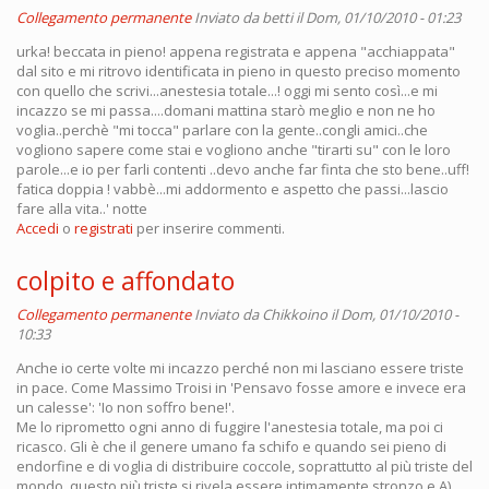
Collegamento permanente
Inviato da
betti
il Dom, 01/10/2010 - 01:23
urka! beccata in pieno! appena registrata e appena "acchiappata"
dal sito e mi ritrovo identificata in pieno in questo preciso momento
con quello che scrivi...anestesia totale...! oggi mi sento così...e mi
incazzo se mi passa....domani mattina starò meglio e non ne ho
voglia..perchè "mi tocca" parlare con la gente..congli amici..che
vogliono sapere come stai e vogliono anche "tirarti su" con le loro
parole...e io per farli contenti ..devo anche far finta che sto bene..uff!
fatica doppia ! vabbè...mi addormento e aspetto che passi...lascio
fare alla vita..' notte
Accedi
o
registrati
per inserire commenti.
colpito e affondato
Collegamento permanente
Inviato da
Chikkoino
il Dom, 01/10/2010 -
10:33
Anche io certe volte mi incazzo perché non mi lasciano essere triste
in pace. Come Massimo Troisi in 'Pensavo fosse amore e invece era
un calesse': 'Io non soffro bene!'.
Me lo riprometto ogni anno di fuggire l'anestesia totale, ma poi ci
ricasco. Gli è che il genere umano fa schifo e quando sei pieno di
endorfine e di voglia di distribuire coccole, soprattutto al più triste del
mondo, questo più triste si rivela essere intimamente stronzo e A)