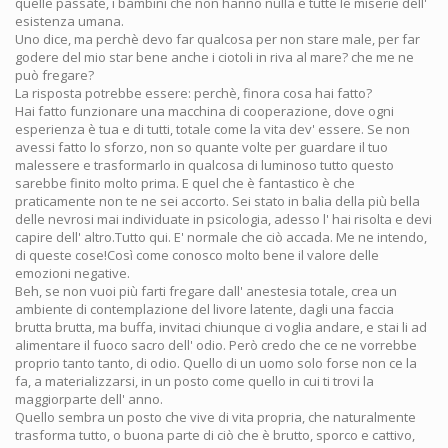
quelle passate, i bambini che non hanno nulla e tutte le miserie dell'
esistenza umana.
Uno dice, ma perchè devo far qualcosa per non stare male, per far
godere del mio star bene anche i ciotoli in riva al mare? che me ne
può fregare?
La risposta potrebbe essere: perchè, finora cosa hai fatto?
Hai fatto funzionare una macchina di cooperazione, dove ogni
esperienza è tua e di tutti, totale come la vita dev' essere. Se non
avessi fatto lo sforzo, non so quante volte per guardare il tuo
malessere e trasformarlo in qualcosa di luminoso tutto questo
sarebbe finito molto prima. E quel che è fantastico è che
praticamente non te ne sei accorto. Sei stato in balia della più bella
delle nevrosi mai individuate in psicologia, adesso l' hai risolta e devi
capire dell' altro.Tutto qui. E' normale che ciò accada. Me ne intendo,
di queste cose!Così come conosco molto bene il valore delle
emozioni negative.
Beh, se non vuoi più farti fregare dall' anestesia totale, crea un
ambiente di contemplazione del livore latente, dagli una faccia
brutta brutta, ma buffa, invitaci chiunque ci voglia andare, e stai li ad
alimentare il fuoco sacro dell' odio. Però credo che ce ne vorrebbe
proprio tanto tanto, di odio. Quello di un uomo solo forse non ce la
fa, a materializzarsi, in un posto come quello in cui ti trovi la
maggiorparte dell' anno.
Quello sembra un posto che vive di vita propria, che naturalmente
trasforma tutto, o buona parte di ciò che è brutto, sporco e cattivo,