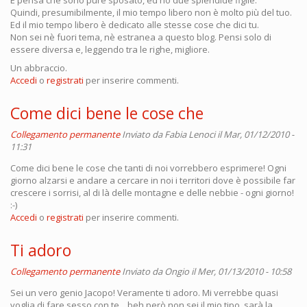
E pensa che sono pure sposato, ed ho due splendide figlie.
Quindi, presumibilmente, il mio tempo libero non è molto più del tuo.
Ed il mio tempo libero è dedicato alle stesse cose che dici tu.
Non sei nè fuori tema, nè estranea a questo blog. Pensi solo di
essere diversa e, leggendo tra le righe, migliore.
Un abbraccio.
Accedi
o
registrati
per inserire commenti.
Come dici bene le cose che
Collegamento permanente
Inviato da
Fabia Lenoci
il Mar, 01/12/2010 -
11:31
Come dici bene le cose che tanti di noi vorrebbero esprimere! Ogni
giorno alzarsi e andare a cercare in noi i territori dove è possibile far
crescere i sorrisi, al di là delle montagne e delle nebbie - ogni giorno!
:-)
Accedi
o
registrati
per inserire commenti.
Ti adoro
Collegamento permanente
Inviato da
Ongio
il Mer, 01/13/2010 - 10:58
Sei un vero genio Jacopo! Veramente ti adoro. Mi verrebbe quasi
voglia di fare sesso con te... beh però non sei il mio tipo, sarà la