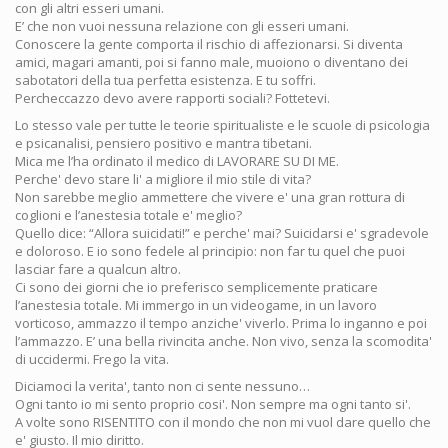
con gli altri esseri umani.
E’ che non vuoi nessuna relazione con gli esseri umani.
Conoscere la gente comporta il rischio di affezionarsi. Si diventa
amici, magari amanti, poi si fanno male, muoiono o diventano dei
sabotatori della tua perfetta esistenza. E tu soffri.
Percheccazzo devo avere rapporti sociali? Fottetevi.
Lo stesso vale per tutte le teorie spiritualiste e le scuole di psicologia
e psicanalisi, pensiero positivo e mantra tibetani.
Mica me l’ha ordinato il medico di LAVORARE SU DI ME.
Perche' devo stare li' a migliore il mio stile di vita?
Non sarebbe meglio ammettere che vivere e' una gran rottura di
coglioni e l’anestesia totale e' meglio?
Quello dice: “Allora suicidati!” e perche' mai? Suicidarsi e' sgradevole
e doloroso. E io sono fedele al principio: non far tu quel che puoi
lasciar fare a qualcun altro.
Ci sono dei giorni che io preferisco semplicemente praticare
l’anestesia totale. Mi immergo in un videogame, in un lavoro
vorticoso, ammazzo il tempo anziche' viverlo. Prima lo inganno e poi
l’ammazzo. E’ una bella rivincita anche. Non vivo, senza la scomodita'
di uccidermi. Frego la vita.
Diciamoci la verita', tanto non ci sente nessuno…
Ogni tanto io mi sento proprio cosi'. Non sempre ma ogni tanto si'.
A volte sono RISENTITO con il mondo che non mi vuol dare quello che
e' giusto. Il mio diritto.