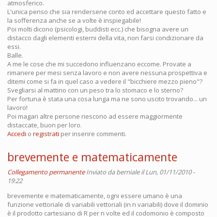
atmosferico.
L'unica penso che sia rendersene conto ed accettare questo fatto e
la sofferenza anche se a volte è inspiegabile!
Poi molti dicono (psicologi, buddisti ecc.) che bisogna avere un
distacco dagli elementi esterni della vita, non farsi condizionare da
essi.
Balle.
A me le cose che mi succedono influenzano eccome. Provate a
rimanere per mesi senza lavoro e non avere nessuna prospettiva e
ditemi come si fa in quel caso a vedere il "bicchiere mezzo pieno"?
Svegliarsi al mattino con un peso tra lo stomaco e lo sterno?
Per fortuna è stata una cosa lunga ma ne sono uscito trovando... un
lavoro!
Poi magari altre persone riescono ad essere maggiormente
distaccate, buon per loro.
Accedi
o
registrati
per inserire commenti.
brevemente e matematicamente
Collegamento permanente
Inviato da
berniale
il Lun, 01/11/2010 -
19:22
brevemente e matematicamente, ogni essere umano è una
funzione vettoriale di variabili vettoriali (in n variabili) dove il dominio
è il prodotto cartesiano di R per n volte ed il codomonio è composto