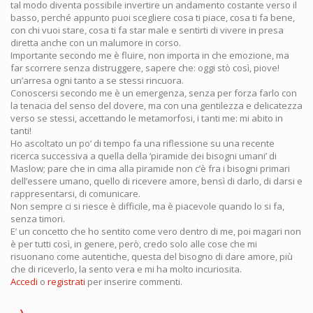
tal modo diventa possibile invertire un andamento costante verso il
basso, perché appunto puoi scegliere cosa ti piace, cosa ti fa bene,
con chi vuoi stare, cosa ti fa star male e sentirti di vivere in presa
diretta anche con un malumore in corso.
Importante secondo me è fluire, non importa in che emozione, ma
far scorrere senza distruggere, sapere che: oggi stò così, piove!
un’arresa ogni tanto a se stessi rincuora.
Conoscersi secondo me è un emergenza, senza per forza farlo con
la tenacia del senso del dovere, ma con una gentilezza e delicatezza
verso se stessi, accettando le metamorfosi, i tanti me: mi abito in
tanti!
Ho ascoltato un po’ di tempo fa una riflessione su una recente
ricerca successiva a quella della ‘piramide dei bisogni umani’ di
Maslow; pare che in cima alla piramide non c’è fra i bisogni primari
dell’essere umano, quello di ricevere amore, bensì di darlo, di darsi e
rappresentarsi, di comunicare.
Non sempre ci si riesce è difficile, ma è piacevole quando lo si fa,
senza timori.
E’ un concetto che ho sentito come vero dentro di me, poi magari non
è per tutti così, in genere, però, credo solo alle cose che mi
risuonano come autentiche, questa del bisogno di dare amore, più
che di riceverlo, la sento vera e mi ha molto incuriosita.
Accedi
o
registrati
per inserire commenti.