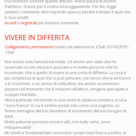
Era rischioso scrivere questo articolo. Avevo paura di essere
frainteso. Grazie per il vostro incoraggiamento. Per Ilio, leggo
sempre i commenti. Non rispondo spesso perché il tempo è quel che
è. baci a tutti!
Accedi
o
registrati
per inserire commenti.
VIVERE IN DIFFERITA
Collegamento permanente
Inviato da
valentina m.
il Sab, 01/16/2010 -
13:42
Non esiste solo l’anestesia totale, c’è anche uno stato che ho
osservato su me stessa in passato e in molte persone che ho
incontrato, che è quello di vivere in una sorta di differita. La cosa è
più complessa di quel che si può pensare, nel senso che le emozioni
o lo sconforto, o un senso di solitudine, ma anche un immenso
piacere nel momento che ti relazioni all’altro/i, vengono percepite a
scoppio ritardato.
Allora partecipi nel mondo in una sorta di catalessi emotiva, in una
“zona franca” in cui il sentire esiste solo come una sagoma, un
fermo immagine del tuo desiderio di movimento del tuo bisogno di
darti.
Molte paturnie possono essere utili, non tutte certo, sono
indispensabili!
Mi sembra fondamentale conoscere i propri moti fisici e psichici, in