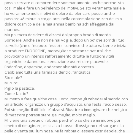
posso cercare di comprendere sommariamente anche perche' sto
cosi' male e fare un bell’elenco dei motivi. Se sto veramente male e
ho veramente molti motivi di dolore da elencare posso anche
passare 45 minuti a crogiolarmi nella contemplazione zen del mio
dolore cosmico e della mia anima bambina schiaffeggiata dai
marines.
Ma poi tocca decidere di alzarsi dal proprio brodo di merda.
Sorridere. Anche se non ne hai voglia, dopo un po’ che sorridi il tuo
cervello (che e' ‘nu poco fesso) si convince che tutto va bene e inizia
a produrre ENDORFINE, meravigliose sostanze naturali che
provocano un intenso rafforzamento di tutte le funzioni vitali
organiche e danno una sensazione oserei dire piacevole.
Endorfine, dopamine, endocannabinoidi eccetera.
C’abbiamo tutta una farmacia dentro, fantastica.
Sto male?
Mi curo!
Piglio la pasticca.
Come faccio?
Mi metto a fare qualche cosa. Corro, rompo gli zebedei al mondo con
un articolo, organizzo un gruppo d’acquisto, una festa, faccio sesso.
Poi sto meglio. Il difficile e' alzarsi. Riuscire a immaginare che nel giro
di mezz’ora potresti stare gia' meglio, molto meglio.
Mi viene una specie di rabbia, perche' lo so che se mi muovo poi
smetto di rimuginare, mi si alza il tasso di ossigeno nel sangue e la
pelle diventa piu' luminosa. Mi fa rabbia di essere cosi' debole, che