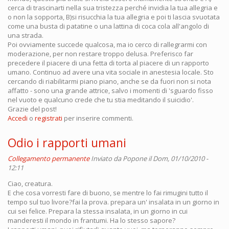
cerca di trascinarti nella sua tristezza perché invidia la tua allegria e
o non la sopporta, B)si risucchia la tua allegria e poi ti lascia svuotata
come una busta di patatine o una lattina di coca cola all'angolo di
una strada.
Poi ovviamente succede qualcosa, ma io cerco di rallegrarmi con
moderazione, per non restare troppo delusa. Preferisco far
precedere il piacere di una fetta di torta al piacere di un rapporto
umano. Continuo ad avere una vita sociale in anestesia locale. Sto
cercando di riabilitarmi piano piano, anche se da fuori non si nota
affatto - sono una grande attrice, salvo i momenti di 'sguardo fisso
nel vuoto e qualcuno crede che tu stia meditando il suicidio'.
Grazie del post!
Accedi
o
registrati
per inserire commenti.
Odio i rapporti umani
Collegamento permanente
Inviato da
Popone
il Dom, 01/10/2010 -
12:11
Ciao, creatura.
E che cosa vorresti fare di buono, se mentre lo fai rimugini tutto il
tempo sul tuo livore?fai la prova. prepara un' insalata in un giorno in
cui sei felice. Prepara la stessa insalata, in un giorno in cui
manderesti il mondo in frantumi. Ha lo stesso sapore?