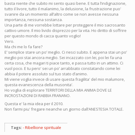
basta niente che subito mi sento quasi bene. E tutta l’indignazione,
tutto il livore, tutto il malanimo, la delusione, la frustrazione puo'
svanire da un momento all’altro come se non avesse nessuna
importanza, nessuna sostanza.
Una parte di me vorrebbe lottare per proteggere il mio sacrosanto
cattivo umore. Il mio livido disprezzo per la vita. Ho diritto di soffrire
per questo mondo di cacca quanto voglio!
Vero.
Ma chi me lo fa fare?
E’ semplice stare un po’ meglio. Ci riesci subito. E appena stai un po’
meglio poi stai ancora meglio. Sei incazzato con lei, poi lei fa una
certa cosa, che magari ti piace tanto, e passa tutto in un attimo. Ci
vuol poco. E tu pero' sei un po’ arrabbiato constatando come lei
abbia il potere assoluto sul tuo stato d’animo.
Mi viene voglia invece di usare questa fragilita' del mio malumore,
questa evanescenza della musonita'.
Ho voglia di esplorare TERRITORI DELLA MIA ANIMA DOVE LE
INCROSTAZIONI DI RABBIA FRANANO.
Questa e' la mia idea per il 2010.
Non farmi piu' fregare neanche un giorno dall’ANESTESIA TOTALE.
Tags:
Ribellione spirituale