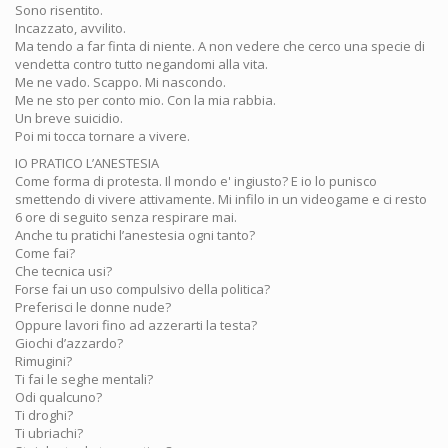
Sono risentito.
Incazzato, avvilito.
Ma tendo a far finta di niente. A non vedere che cerco una specie di
vendetta contro tutto negandomi alla vita.
Me ne vado. Scappo. Mi nascondo.
Me ne sto per conto mio. Con la mia rabbia.
Un breve suicidio.
Poi mi tocca tornare a vivere.
IO PRATICO L’ANESTESIA
Come forma di protesta. Il mondo e' ingiusto? E io lo punisco
smettendo di vivere attivamente. Mi infilo in un videogame e ci resto
6 ore di seguito senza respirare mai.
Anche tu pratichi l’anestesia ogni tanto?
Come fai?
Che tecnica usi?
Forse fai un uso compulsivo della politica?
Preferisci le donne nude?
Oppure lavori fino ad azzerarti la testa?
Giochi d’azzardo?
Rimugini?
Ti fai le seghe mentali?
Odi qualcuno?
Ti droghi?
Ti ubriachi?