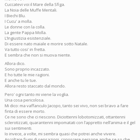
Cuccatevi voi il Mare della Sfiga.
La Noia delle Muffe Mentali.
I Biechi Blu.
I Cucu' a molla.
Le donne con la colla.
La gente Pappa Molla.
L’Ingiustizia esistenziale.
Di essere nato maiale e morire sotto Natale.
Va tutto cosi' in fretta.
E sembra che non si muova niente.
Allora dico.
Sono proprio incazzato.
E ho tutte le mie ragioni.
E anche tu le tue.
Allora resto staccato dal mondo.
Pero' ogni tanto mi viene la voglia.
Una cosa pericolosa.
Mi dico: ma vaffanculo Jacopo, tanto sei vivo, non sei bravo a fare
finta di essere morto.
Ce ne sono che ci riescono. Diciottenni lobotomizzati, ottantenni
sclerotizzati, quarantenni impomatati con l’appretto nell’anima e il gel
sui sentimenti.
Io invece, a volte, mi sembra quasi che potrei anche vivere.
Ascoltare fiumi di sensazioni, conoscere persone anche se so che