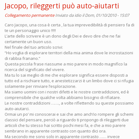
Jacopo, rileggerti può auto-aiutarti
Collegamento permanente
Inviato da
idio
il Dom, 01/10/2010 - 15:07
Caro Jacopo, una cosa è certa , la tua imprevedibilità di pensiero fa di
te un personaggio unico !!!!!
L’arte dello scrivere è un dono degli Dei e devo dire che ne fai
certamente un buon uso.
Nel finale del tuo articolo scrivi:
“Ho voglia di esplorare territori della mia anima dove le incrostazioni
di rabbia franano.”
Questa piccola frase riassume a mio parere in modo magnifico la
ricerca del significato del vivere.
Ma tu lo sai meglio di me che esplorare significa essere disposti a
tutto ed a rischiare tutto, e anestetizzarzi è un limbo dove ci si rifugia
solamente per rinviare l’esplorazione.
Ma siamo uomini con i nostri difetti e le nostre contraddizioni, ed è
comprensibile che qualche volta abbiamo bisogno di rifiatare.
Le nostre contraddizioni ……., a volte riflettendo su queste possiamo
auto-aiutarci.
Ormai un po’ mi conoscerai e sai che amo anch’io rompere gli schemi
classici del pensare, perciò a riguardo ti propongo di rileggerti due
articoli che tu stesso hai scritto pochi mesi fa, e che a mio parere
sembrano in apparente contrasto con quanto dici ora.
Ma secondo me sono solo in apparente contrasto …… invece