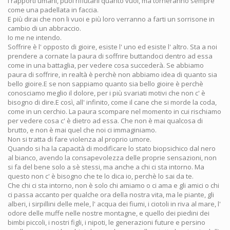
I rapporti umani, puoi rifiutarli quanto vuoi, ma torneranno sempre
come una padellata in faccia.
E più dirai che non li vuoi e più loro verranno a farti un sorrisone in
cambio di un abbraccio.
Io me ne intendo.
Soffrire è l' opposto di gioire, esiste l' uno ed esiste l' altro. Sta a noi
prendere a cornate la paura di soffrire buttandoci dentro ad essa
come in una battaglia, per vedere cosa succederà. Se abbiamo
paura di soffrire, in realtà è perchè non abbiamo idea di quanto sia
bello gioire.E se non sappiamo quanto sia bello gioire è perchè
conosciamo meglio il dolore, per i più svariati motivi che non c' è
bisogno di dire.E così, all' infinito, come il cane che si morde la coda,
come in un cerchio. La paura scompare nel momento in cui rischiamo
per vedere cosa c' è dietro ad essa. Che non è mai qualcosa di
brutto, e non è mai quel che noi ci immaginiamo.
Non si tratta di fare violenza al proprio umore.
Quando si ha la capacità di modificare lo stato biopsichico dal nero
al bianco, avendo la consapevolezza delle proprie sensazioni, non
si fa del bene solo a sè stessi, ma anche a chi ci sta intorno. Ma
questo non c' è bisogno che te lo dica io, perchè lo sai da te.
Che chi ci sta intorno, non è solo chi amiamo o ci ama e gli amici o chi
ci passa accanto per qualche ora della nostra vita, ma le piante, gli
alberi, i sirpillini delle mele, l' acqua dei fiumi, i ciotoli in riva al mare, l'
odore delle muffe nelle nostre montagne, e quello dei piedini dei
bimbi piccoli, i nostri figli, i nipoti, le generazioni future e persino