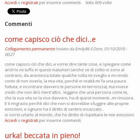
Accedi
o
registrati
per inserire commenti.
letto 609 volte
Commenti
come capisco ciò che dici..e
Collegamento permanente
Inviato da
Emily86
il Dom, 01/10/2010 -
00:27
come capisco ciò che dici..e vorrei dire tante cose, e spiegare come
anch'io mi tuffo in questi malumori (anche se di solito io sono al
contrario, da anestesia totale qualche volta mi sveglio e mi rendo
conto di non viverla, la mia vita, perchè in realtà mi fa una paura
fottuta, e incontrare davvero le persone mi terrorizza), ma invece
credo che non dirò nient'altro.. leggere che una persona come te,
che la sua vita se la vive davvero, ha di questi momenti...mi rincuora.
E ti ringrazio perchè dici che non si dovrebbe sfuggire alle proprie
emozioni, e ognuno ha il diritto di sentirsi incazzato..
io vorrei urlarlo al mondo, che ho diritto di rispettare le mie emozioni.
Accedi
o
registrati
per inserire commenti.
urka! beccata in pieno!