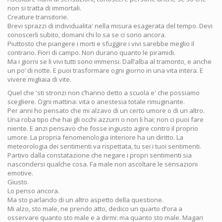
non si tratta di immortali.
Creature transitorie.
Brevi sprazzi di individualita' nella misura esagerata del tempo. Devi
conoscerli subito, domani chi lo sa se ci sono ancora.
Piuttosto che piangere i morti e sfuggire i vivi sarebbe meglio il
contrario. Fiori di campo. Non durano quanto le piramidi.
Ma i giorni se li vivi tutti sono immensi. Dall’alba al tramonto, e anche
un po’ di notte. E puoi trasformare ogni giorno in una vita intera. E
vivere migliaia di vite.
Quel che 'sti stronzi non c’hanno detto a scuola e' che possiamo
scegliere. Ogni mattina: vita o anestesia totale rimuginante.
Per anni ho pensato che mi alzavo di un certo umore o di un altro.
Una roba tipo che hai gli occhi azzurri o non li hai; non ci puoi fare
niente. E anzi pensavo che fosse ingiusto agire contro il proprio
umore. La propria fenomenologia interiore ha un diritto. La
meteorologia dei sentimenti va rispettata, tu sei i tuoi sentimenti.
Partivo dalla constatazione che negare i propri sentimenti sia
nascondersi qualche cosa. Fa male non ascoltare le sensazioni
emotive.
Giusto.
Lo penso ancora.
Ma sto parlando di un altro aspetto della questione.
Mi alzo, sto male, ne prendo atto, dedico un quarto d’ora a
osservare quanto sto male e a dirmi: ma quanto sto male. Magari