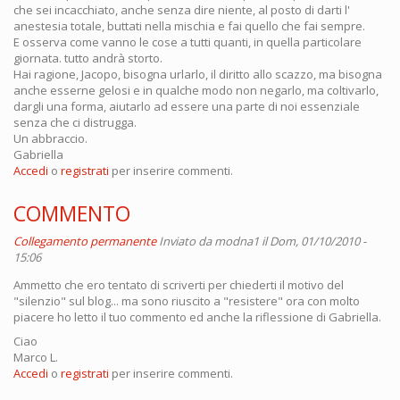
che sei incacchiato, anche senza dire niente, al posto di darti l'
anestesia totale, buttati nella mischia e fai quello che fai sempre.
E osserva come vanno le cose a tutti quanti, in quella particolare
giornata. tutto andrà storto.
Hai ragione, Jacopo, bisogna urlarlo, il diritto allo scazzo, ma bisogna
anche esserne gelosi e in qualche modo non negarlo, ma coltivarlo,
dargli una forma, aiutarlo ad essere una parte di noi essenziale
senza che ci distrugga.
Un abbraccio.
Gabriella
Accedi
o
registrati
per inserire commenti.
COMMENTO
Collegamento permanente
Inviato da
modna1
il Dom, 01/10/2010 -
15:06
Ammetto che ero tentato di scriverti per chiederti il motivo del
"silenzio" sul blog... ma sono riuscito a "resistere" ora con molto
piacere ho letto il tuo commento ed anche la riflessione di Gabriella.
Ciao
Marco L.
Accedi
o
registrati
per inserire commenti.