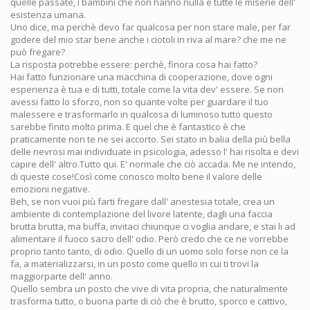
quelle passate, i bambini che non hanno nulla e tutte le miserie dell'
esistenza umana.
Uno dice, ma perchè devo far qualcosa per non stare male, per far
godere del mio star bene anche i ciotoli in riva al mare? che me ne
può fregare?
La risposta potrebbe essere: perchè, finora cosa hai fatto?
Hai fatto funzionare una macchina di cooperazione, dove ogni
esperienza è tua e di tutti, totale come la vita dev' essere. Se non
avessi fatto lo sforzo, non so quante volte per guardare il tuo
malessere e trasformarlo in qualcosa di luminoso tutto questo
sarebbe finito molto prima. E quel che è fantastico è che
praticamente non te ne sei accorto. Sei stato in balia della più bella
delle nevrosi mai individuate in psicologia, adesso l' hai risolta e devi
capire dell' altro.Tutto qui. E' normale che ciò accada. Me ne intendo,
di queste cose!Così come conosco molto bene il valore delle
emozioni negative.
Beh, se non vuoi più farti fregare dall' anestesia totale, crea un
ambiente di contemplazione del livore latente, dagli una faccia
brutta brutta, ma buffa, invitaci chiunque ci voglia andare, e stai li ad
alimentare il fuoco sacro dell' odio. Però credo che ce ne vorrebbe
proprio tanto tanto, di odio. Quello di un uomo solo forse non ce la
fa, a materializzarsi, in un posto come quello in cui ti trovi la
maggiorparte dell' anno.
Quello sembra un posto che vive di vita propria, che naturalmente
trasforma tutto, o buona parte di ciò che è brutto, sporco e cattivo,