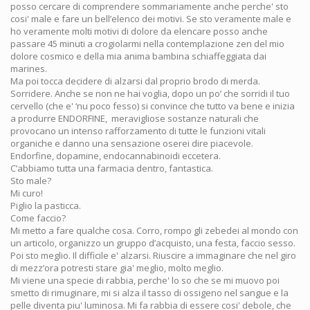
posso cercare di comprendere sommariamente anche perche' sto
cosi' male e fare un bell’elenco dei motivi. Se sto veramente male e
ho veramente molti motivi di dolore da elencare posso anche
passare 45 minuti a crogiolarmi nella contemplazione zen del mio
dolore cosmico e della mia anima bambina schiaffeggiata dai
marines.
Ma poi tocca decidere di alzarsi dal proprio brodo di merda.
Sorridere. Anche se non ne hai voglia, dopo un po’ che sorridi il tuo
cervello (che e' ‘nu poco fesso) si convince che tutto va bene e inizia
a produrre ENDORFINE, meravigliose sostanze naturali che
provocano un intenso rafforzamento di tutte le funzioni vitali
organiche e danno una sensazione oserei dire piacevole.
Endorfine, dopamine, endocannabinoidi eccetera.
C’abbiamo tutta una farmacia dentro, fantastica.
Sto male?
Mi curo!
Piglio la pasticca.
Come faccio?
Mi metto a fare qualche cosa. Corro, rompo gli zebedei al mondo con
un articolo, organizzo un gruppo d’acquisto, una festa, faccio sesso.
Poi sto meglio. Il difficile e' alzarsi. Riuscire a immaginare che nel giro
di mezz’ora potresti stare gia' meglio, molto meglio.
Mi viene una specie di rabbia, perche' lo so che se mi muovo poi
smetto di rimuginare, mi si alza il tasso di ossigeno nel sangue e la
pelle diventa piu' luminosa. Mi fa rabbia di essere cosi' debole, che