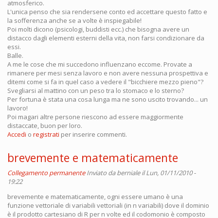
atmosferico.
L'unica penso che sia rendersene conto ed accettare questo fatto e
la sofferenza anche se a volte è inspiegabile!
Poi molti dicono (psicologi, buddisti ecc.) che bisogna avere un
distacco dagli elementi esterni della vita, non farsi condizionare da
essi.
Balle.
A me le cose che mi succedono influenzano eccome. Provate a
rimanere per mesi senza lavoro e non avere nessuna prospettiva e
ditemi come si fa in quel caso a vedere il "bicchiere mezzo pieno"?
Svegliarsi al mattino con un peso tra lo stomaco e lo sterno?
Per fortuna è stata una cosa lunga ma ne sono uscito trovando... un
lavoro!
Poi magari altre persone riescono ad essere maggiormente
distaccate, buon per loro.
Accedi
o
registrati
per inserire commenti.
brevemente e matematicamente
Collegamento permanente
Inviato da
berniale
il Lun, 01/11/2010 -
19:22
brevemente e matematicamente, ogni essere umano è una
funzione vettoriale di variabili vettoriali (in n variabili) dove il dominio
è il prodotto cartesiano di R per n volte ed il codomonio è composto