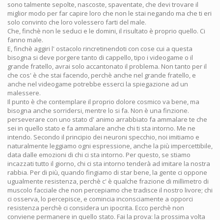
sono talmente sepolte, nascoste, spaventate, che devi trovare il
miglior modo per far capire loro che non le stai negando ma che ti eri
solo convinto che loro volessero farti del male.
Che, finchè non le seduci e le domini, il risultato è proprio quello. Ci
fanno male.
E, finchè aggiri l' ostacolo rincretinendoti con cose cui a questa
bisogna si deve porgere tanto di cappello, tipo i videogame o il
grande fratello, avrai solo accantonato il problema. Non tanto per il
che cos' è che stai facendo, perchè anche nel grande fratello, e
anche nel videogame potrebbe esserci la spiegazione ad un
malessere.
Il punto è che contemplare il proprio dolore cosmico va bene, ma
bisogna anche sorridersi, mentre lo si fa. Non è una finzione.
perseverare con uno stato d' animo arrabbiato fa ammalare te che
sei in quello stato e fa ammalare anche chi ti sta intorno. Me ne
intendo. Secondo il principio dei neuroni specchio, noi imitiamo e
naturalmente leggiamo ogni espressione, anche la più impercettibile,
data dalle emozioni di chi ci sta intorno. Per questo, se stiamo
incazzati tutto il giorno, chi ci sta intorno tenderà ad imitare la nostra
rabbia. Per di più, quando fingiamo di star bene, la gente ci oppone
ugualmente resistenza, perchè c' è qualche frazione di millimetro di
muscolo facciale che non percepiamo che tradisce il nostro livore; chi
ci osserva, lo percepisce, e comincia inconsciamente a opporci
resistenza perchè ci considera un ipocrita. Ecco perchè non
conviene permanere in quello stato. Fai la prova: la prossima volta