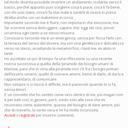
tal modo diventa possibile invertire un andamento costante verso il
basso, perché appunto puoi scegliere cosa ti piace, cosa ti fa bene,
con chi vuoi stare, cosa ti fa star male e sentirti di vivere in presa
diretta anche con un malumore in corso.
Importante secondo me è fluire, non importa in che emozione, ma
far scorrere senza distruggere, sapere che: oggi stò così, piove!
un’arresa ogni tanto a se stessi rincuora.
Conoscersi secondo me è un emergenza, senza per forza farlo con
la tenacia del senso del dovere, ma con una gentilezza e delicatezza
verso se stessi, accettando le metamorfosi, i tanti me: mi abito in
tanti!
Ho ascoltato un po’ di tempo fa una riflessione su una recente
ricerca successiva a quella della ‘piramide dei bisogni umani’ di
Maslow; pare che in cima alla piramide non c’è fra i bisogni primari
dell’essere umano, quello di ricevere amore, bensì di darlo, di darsi e
rappresentarsi, di comunicare.
Non sempre ci si riesce è difficile, ma è piacevole quando lo si fa,
senza timori.
E’ un concetto che ho sentito come vero dentro di me, poi magari non
è per tutti così, in genere, però, credo solo alle cose che mi
risuonano come autentiche, questa del bisogno di dare amore, più
che di riceverlo, la sento vera e mi ha molto incuriosita.
Accedi
o
registrati
per inserire commenti.