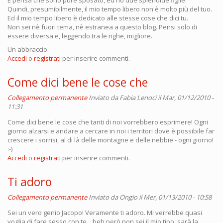
E pensa che sono pure sposato, ed ho due splendide figlie.
Quindi, presumibilmente, il mio tempo libero non è molto più del tuo.
Ed il mio tempo libero è dedicato alle stesse cose che dici tu.
Non sei nè fuori tema, nè estranea a questo blog. Pensi solo di
essere diversa e, leggendo tra le righe, migliore.
Un abbraccio.
Accedi
o
registrati
per inserire commenti.
Come dici bene le cose che
Collegamento permanente
Inviato da
Fabia Lenoci
il Mar, 01/12/2010 -
11:31
Come dici bene le cose che tanti di noi vorrebbero esprimere! Ogni
giorno alzarsi e andare a cercare in noi i territori dove è possibile far
crescere i sorrisi, al di là delle montagne e delle nebbie - ogni giorno!
:-)
Accedi
o
registrati
per inserire commenti.
Ti adoro
Collegamento permanente
Inviato da
Ongio
il Mer, 01/13/2010 - 10:58
Sei un vero genio Jacopo! Veramente ti adoro. Mi verrebbe quasi
voglia di fare sesso con te... beh però non sei il mio tipo, sarà la