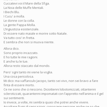
Cuccatevi voi il Mare della Sfiga.
La Noia delle Muffe Mentali.
I Biechi Blu.
I Cucu' a molla.
Le donne con la colla.
La gente Pappa Molla.
L’Ingiustizia esistenziale.
Di essere nato maiale e morire sotto Natale.
Va tutto cosi' in fretta.
E sembra che non si muova niente.
Allora dico.
Sono proprio incazzato.
E ho tutte le mie ragioni.
E anche tu le tue.
Allora resto staccato dal mondo.
Pero' ogni tanto mi viene la voglia.
Una cosa pericolosa.
Mi dico: ma vaffanculo Jacopo, tanto sei vivo, non sei bravo a fare
finta di essere morto.
Ce ne sono che ci riescono. Diciottenni lobotomizzati, ottantenni
sclerotizzati, quarantenni impomatati con l’appretto nell’anima e il gel
sui sentimenti.
Io invece, a volte, mi sembra quasi che potrei anche vivere.
Ascoltare fiumi di sensazioni, conoscere persone anche se so che