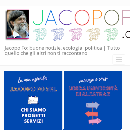
Salta
al
contenuto
principale
Jacopo Fo: buone notizie, ecologia, politica | Tutto
quello che gli altri non ti raccontano
Toggl
naviga