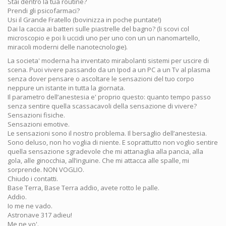
Stai dentro la tua routine?
Prendi gli psicofarmaci?
Usi il Grande Fratello (bovinizza in poche puntate!)
Dai la caccia ai batteri sulle piastrelle del bagno? (li scovi col
microscopio e poi li uccidi uno per uno con un un nanomartello,
miracoli moderni delle nanotecnologie).
La societa' moderna ha inventato mirabolanti sistemi per uscire di
scena. Puoi vivere passando da un Ipod a un PC a un Tv al plasma
senza dover pensare o ascoltare le sensazioni del tuo corpo
neppure un istante in tutta la giornata.
Il parametro dell’anestesia e' proprio questo: quanto tempo passo
senza sentire quella scassacavoli della sensazione di vivere?
Sensazioni fisiche.
Sensazioni emotive.
Le sensazioni sono il nostro problema. Il bersaglio dell’anestesia.
Sono deluso, non ho voglia di niente. E soprattutto non voglio sentire
quella sensazione sgradevole che mi attanaglia alla pancia, alla
gola, alle ginocchia, all’inguine. Che mi attacca alle spalle, mi
sorprende. NON VOGLIO.
Chiudo i contatti.
Base Terra, Base Terra addio, avete rotto le palle.
Addio.
Io me ne vado.
Astronave 317 adieu!
Me ne vo'.