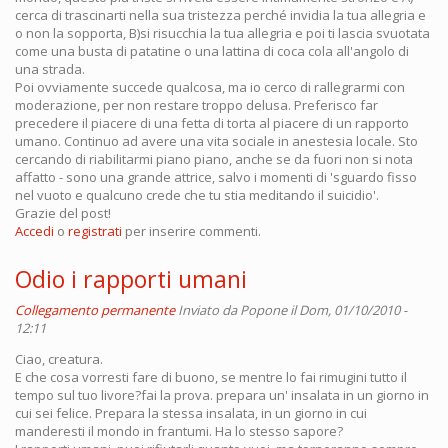
cerca di trascinarti nella sua tristezza perché invidia la tua allegria e
o non la sopporta, B)si risucchia la tua allegria e poi ti lascia svuotata
come una busta di patatine o una lattina di coca cola all'angolo di
una strada.
Poi ovviamente succede qualcosa, ma io cerco di rallegrarmi con
moderazione, per non restare troppo delusa. Preferisco far
precedere il piacere di una fetta di torta al piacere di un rapporto
umano. Continuo ad avere una vita sociale in anestesia locale. Sto
cercando di riabilitarmi piano piano, anche se da fuori non si nota
affatto - sono una grande attrice, salvo i momenti di 'sguardo fisso
nel vuoto e qualcuno crede che tu stia meditando il suicidio'.
Grazie del post!
Accedi
o
registrati
per inserire commenti.
Odio i rapporti umani
Collegamento permanente
Inviato da
Popone
il Dom, 01/10/2010 -
12:11
Ciao, creatura.
E che cosa vorresti fare di buono, se mentre lo fai rimugini tutto il
tempo sul tuo livore?fai la prova. prepara un' insalata in un giorno in
cui sei felice. Prepara la stessa insalata, in un giorno in cui
manderesti il mondo in frantumi. Ha lo stesso sapore?