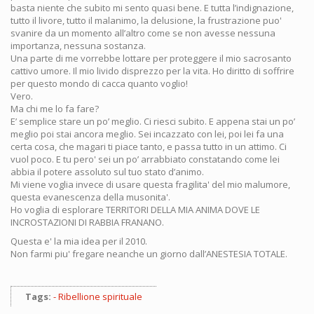
basta niente che subito mi sento quasi bene. E tutta l’indignazione,
tutto il livore, tutto il malanimo, la delusione, la frustrazione puo'
svanire da un momento all’altro come se non avesse nessuna
importanza, nessuna sostanza.
Una parte di me vorrebbe lottare per proteggere il mio sacrosanto
cattivo umore. Il mio livido disprezzo per la vita. Ho diritto di soffrire
per questo mondo di cacca quanto voglio!
Vero.
Ma chi me lo fa fare?
E’ semplice stare un po’ meglio. Ci riesci subito. E appena stai un po’
meglio poi stai ancora meglio. Sei incazzato con lei, poi lei fa una
certa cosa, che magari ti piace tanto, e passa tutto in un attimo. Ci
vuol poco. E tu pero' sei un po’ arrabbiato constatando come lei
abbia il potere assoluto sul tuo stato d’animo.
Mi viene voglia invece di usare questa fragilita' del mio malumore,
questa evanescenza della musonita'.
Ho voglia di esplorare TERRITORI DELLA MIA ANIMA DOVE LE
INCROSTAZIONI DI RABBIA FRANANO.
Questa e' la mia idea per il 2010.
Non farmi piu' fregare neanche un giorno dall’ANESTESIA TOTALE.
Tags:
Ribellione spirituale