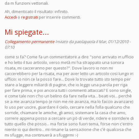
da m funzioni vettoriali.
Ah, dimenticato il risultato: infinito.
Accedi
o
registrati
per inserire commenti.
Mi spiegate...
Collegamento permanente
Inviato da
paolapaola
il Mar, 01/12/2010 -
07:10
come si fa? Come fa un commentatore a dire "sono arrivato in ufficio
e ho letto il tuo articolo, verso metà mi ha strappato una sonora
risata, mi cacceranno per questo?". Dove lavoro io non mi
caccerebbero per la risata, ma per aver letto un articolo così lungo in
ufficio: io non ce la posso fare... Dove lo trovate tutto sto tempo per
stare a leggere miliardi di pagine, che io leggo una parola per riga
per fare prima, e poi ancora tutti i commenti attaccati? E sono single,
e come tale non c'ho un belino da fare nella vita... beati voi... perchè
se a me avanza tempo (e non me ne avanza, ma lo faccio avanzare)
lo uso per uscire, guardare il cielo, cercare nella folla qualcuno che
sorride, chiamare le amiche, gli amici, sistemare la casa che amo,
correre appena posso a cercare un pò di verde, ridere e sorridere di
tutto quello che posso... ma forse sono fuori tema, forse non c'entro
niente io qui dentro... mi rimane la sensazione che c'è qualcosa che
mi sfugge, ma continuerà a sfuggirmi :-)