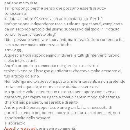
parlano molto di te.
Te li propongo perché penso che possano esserti di auto-
conoscenza:
In data 4 ottobre'09 scrivevi un articolo dal titolo “Perché
l’informazione indipendente tace su alcune questioni?”, completato
da un secondo articolo del giorno successivo dal titolo : “ Protesto
contro i lettori di questo blog!”.
I titoli possono sembrare fuorvianti, ma in realtà il loro contenuto ha,
a mio parere molta attinenza a ciò che
scrivi oggi.
A questi articoli rispondemmo in diversi e tutti gli interventi furono
molto interessanti.
Anch’io proposi un commento nei giorni successivi dal
titolo:”Rivendico il bisogno di “rifiatare” che trovo molto attinente al
tuo articolo odierno.
Non ottengo molto spesso risposta ai miei interventi, e non pretendo
certamente questo, è normale che debba essere così.
Ma qualche volta, ottenere un riscontro per sapere come vengo
percepito, per capire se riesco a comunicare in modo abbastanza
chiaro il mio pensiero, mi sarebbe di aiuto.
Anche perché purtroppo faccio una gran fatica e necessito di
parecchio tempo per poter esporre in scrittura i miei pensieri, non
sono sciolto nello scrivere.
Ti abbraccio
Accedi
o
registrati
per inserire commenti.