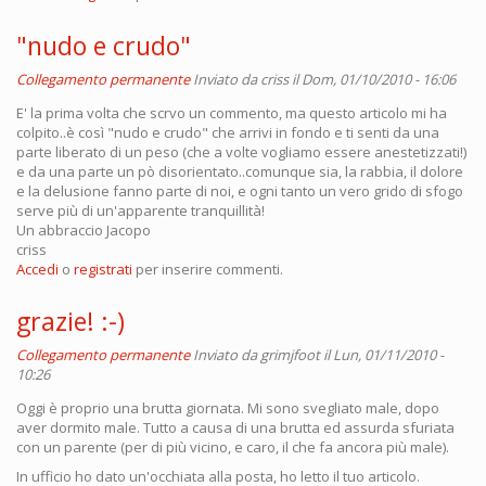
"nudo e crudo"
Collegamento permanente
Inviato da
criss
il Dom, 01/10/2010 - 16:06
E' la prima volta che scrvo un commento, ma questo articolo mi ha
colpito..è così "nudo e crudo" che arrivi in fondo e ti senti da una
parte liberato di un peso (che a volte vogliamo essere anestetizzati!)
e da una parte un pò disorientato..comunque sia, la rabbia, il dolore
e la delusione fanno parte di noi, e ogni tanto un vero grido di sfogo
serve più di un'apparente tranquillità!
Un abbraccio Jacopo
criss
Accedi
o
registrati
per inserire commenti.
grazie! :-)
Collegamento permanente
Inviato da
grimjfoot
il Lun, 01/11/2010 -
10:26
Oggi è proprio una brutta giornata. Mi sono svegliato male, dopo
aver dormito male. Tutto a causa di una brutta ed assurda sfuriata
con un parente (per di più vicino, e caro, il che fa ancora più male).
In ufficio ho dato un'occhiata alla posta, ho letto il tuo articolo.