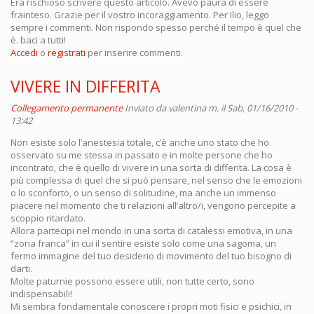
Era rischioso scrivere questo articolo. Avevo paura di essere
frainteso. Grazie per il vostro incoraggiamento. Per Ilio, leggo
sempre i commenti. Non rispondo spesso perché il tempo è quel che
è. baci a tutti!
Accedi
o
registrati
per inserire commenti.
VIVERE IN DIFFERITA
Collegamento permanente
Inviato da
valentina m.
il Sab, 01/16/2010 -
13:42
Non esiste solo l’anestesia totale, c’è anche uno stato che ho
osservato su me stessa in passato e in molte persone che ho
incontrato, che è quello di vivere in una sorta di differita. La cosa è
più complessa di quel che si può pensare, nel senso che le emozioni
o lo sconforto, o un senso di solitudine, ma anche un immenso
piacere nel momento che ti relazioni all’altro/i, vengono percepite a
scoppio ritardato.
Allora partecipi nel mondo in una sorta di catalessi emotiva, in una
“zona franca” in cui il sentire esiste solo come una sagoma, un
fermo immagine del tuo desiderio di movimento del tuo bisogno di
darti.
Molte paturnie possono essere utili, non tutte certo, sono
indispensabili!
Mi sembra fondamentale conoscere i propri moti fisici e psichici, in