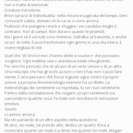
non si tratta di immortali.
Creature transitorie.
Brevi sprazzi di individualita' nella misura esagerata del tempo. Devi
conoscerli subito, domani chi lo sa se ci sono ancora.
Piuttosto che piangere i morti e sfuggire i vivi sarebbe meglio il
contrario. Fiori di campo. Non durano quanto le piramidi.
Ma i giorni se li vivi tutti sono immensi. Dall’alba al tramonto, e anche
un po’ di notte. E puoi trasformare ogni giorno in una vita intera. E
vivere migliaia di vite.
Quel che 'sti stronzi non c’hanno detto a scuola e' che possiamo
scegliere. Ogni mattina: vita o anestesia totale rimuginante.
Per anni ho pensato che mi alzavo di un certo umore o di un altro.
Una roba tipo che hai gli occhi azzurri o non li hai; non ci puoi fare
niente. E anzi pensavo che fosse ingiusto agire contro il proprio
umore. La propria fenomenologia interiore ha un diritto. La
meteorologia dei sentimenti va rispettata, tu sei i tuoi sentimenti.
Partivo dalla constatazione che negare i propri sentimenti sia
nascondersi qualche cosa. Fa male non ascoltare le sensazioni
emotive.
Giusto.
Lo penso ancora.
Ma sto parlando di un altro aspetto della questione.
Mi alzo, sto male, ne prendo atto, dedico un quarto d’ora a
osservare quanto sto male e a dirmi: ma quanto sto male. Magari