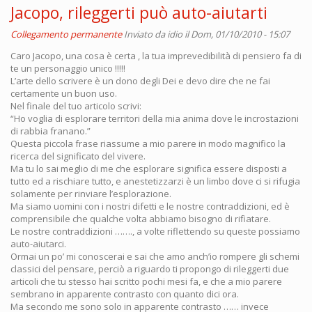
Jacopo, rileggerti può auto-aiutarti
Collegamento permanente
Inviato da
idio
il Dom, 01/10/2010 - 15:07
Caro Jacopo, una cosa è certa , la tua imprevedibilità di pensiero fa di
te un personaggio unico !!!!!
L’arte dello scrivere è un dono degli Dei e devo dire che ne fai
certamente un buon uso.
Nel finale del tuo articolo scrivi:
“Ho voglia di esplorare territori della mia anima dove le incrostazioni
di rabbia franano.”
Questa piccola frase riassume a mio parere in modo magnifico la
ricerca del significato del vivere.
Ma tu lo sai meglio di me che esplorare significa essere disposti a
tutto ed a rischiare tutto, e anestetizzarzi è un limbo dove ci si rifugia
solamente per rinviare l’esplorazione.
Ma siamo uomini con i nostri difetti e le nostre contraddizioni, ed è
comprensibile che qualche volta abbiamo bisogno di rifiatare.
Le nostre contraddizioni ……., a volte riflettendo su queste possiamo
auto-aiutarci.
Ormai un po’ mi conoscerai e sai che amo anch’io rompere gli schemi
classici del pensare, perciò a riguardo ti propongo di rileggerti due
articoli che tu stesso hai scritto pochi mesi fa, e che a mio parere
sembrano in apparente contrasto con quanto dici ora.
Ma secondo me sono solo in apparente contrasto …… invece