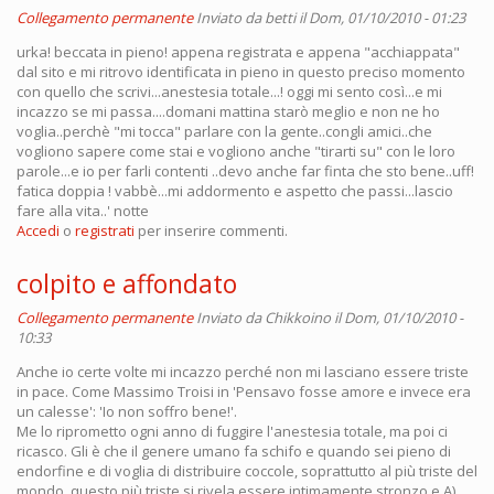
Collegamento permanente
Inviato da
betti
il Dom, 01/10/2010 - 01:23
urka! beccata in pieno! appena registrata e appena "acchiappata"
dal sito e mi ritrovo identificata in pieno in questo preciso momento
con quello che scrivi...anestesia totale...! oggi mi sento così...e mi
incazzo se mi passa....domani mattina starò meglio e non ne ho
voglia..perchè "mi tocca" parlare con la gente..congli amici..che
vogliono sapere come stai e vogliono anche "tirarti su" con le loro
parole...e io per farli contenti ..devo anche far finta che sto bene..uff!
fatica doppia ! vabbè...mi addormento e aspetto che passi...lascio
fare alla vita..' notte
Accedi
o
registrati
per inserire commenti.
colpito e affondato
Collegamento permanente
Inviato da
Chikkoino
il Dom, 01/10/2010 -
10:33
Anche io certe volte mi incazzo perché non mi lasciano essere triste
in pace. Come Massimo Troisi in 'Pensavo fosse amore e invece era
un calesse': 'Io non soffro bene!'.
Me lo riprometto ogni anno di fuggire l'anestesia totale, ma poi ci
ricasco. Gli è che il genere umano fa schifo e quando sei pieno di
endorfine e di voglia di distribuire coccole, soprattutto al più triste del
mondo, questo più triste si rivela essere intimamente stronzo e A)