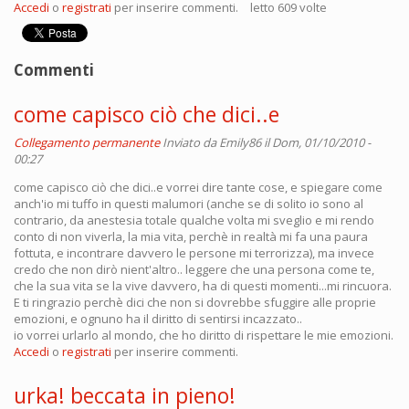
Accedi
o
registrati
per inserire commenti.
letto 609 volte
Commenti
come capisco ciò che dici..e
Collegamento permanente
Inviato da
Emily86
il Dom, 01/10/2010 -
00:27
come capisco ciò che dici..e vorrei dire tante cose, e spiegare come
anch'io mi tuffo in questi malumori (anche se di solito io sono al
contrario, da anestesia totale qualche volta mi sveglio e mi rendo
conto di non viverla, la mia vita, perchè in realtà mi fa una paura
fottuta, e incontrare davvero le persone mi terrorizza), ma invece
credo che non dirò nient'altro.. leggere che una persona come te,
che la sua vita se la vive davvero, ha di questi momenti...mi rincuora.
E ti ringrazio perchè dici che non si dovrebbe sfuggire alle proprie
emozioni, e ognuno ha il diritto di sentirsi incazzato..
io vorrei urlarlo al mondo, che ho diritto di rispettare le mie emozioni.
Accedi
o
registrati
per inserire commenti.
urka! beccata in pieno!