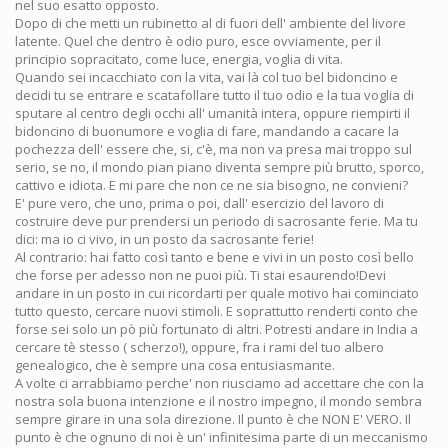
nel suo esatto opposto.
Dopo di che metti un rubinetto al di fuori dell' ambiente del livore
latente. Quel che dentro è odio puro, esce ovviamente, per il
principio sopracitato, come luce, energia, voglia di vita.
Quando sei incacchiato con la vita, vai là col tuo bel bidoncino e
decidi tu se entrare e scatafollare tutto il tuo odio e la tua voglia di
sputare al centro degli occhi all' umanità intera, oppure riempirti il
bidoncino di buonumore e voglia di fare, mandando a cacare la
pochezza dell' essere che, si, c'è, ma non va presa mai troppo sul
serio, se no, il mondo pian piano diventa sempre più brutto, sporco,
cattivo e idiota. E mi pare che non ce ne sia bisogno, ne convieni?
E' pure vero, che uno, prima o poi, dall' esercizio del lavoro di
costruire deve pur prendersi un periodo di sacrosante ferie. Ma tu
dici: ma io ci vivo, in un posto da sacrosante ferie!
Al contrario: hai fatto così tanto e bene e vivi in un posto così bello
che forse per adesso non ne puoi più. Ti stai esaurendo!Devi
andare in un posto in cui ricordarti per quale motivo hai cominciato
tutto questo, cercare nuovi stimoli. E soprattutto renderti conto che
forse sei solo un pò più fortunato di altri. Potresti andare in India a
cercare tè stesso ( scherzo!), oppure, fra i rami del tuo albero
genealogico, che è sempre una cosa entusiasmante.
A volte ci arrabbiamo perche' non riusciamo ad accettare che con la
nostra sola buona intenzione e il nostro impegno, il mondo sembra
sempre girare in una sola direzione. Il punto è che NON E' VERO. Il
punto è che ognuno di noi è un' infinitesima parte di un meccanismo