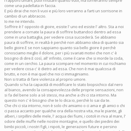
I rapporti umani, puoi rifiutarli quanto vuoi, ma torneranno sempre
come una padellata in faccia.
E più dirai che non li vuoi e più loro verranno a farti un sorrisone in
cambio di un abbraccio.
Io me ne intendo.
Soffrire è l' opposto di gioire, esiste l' uno ed esiste l' altro. Sta a noi
prendere a cornate la paura di soffrire buttandoci dentro ad essa
come in una battaglia, per vedere cosa succederà. Se abbiamo
paura di soffrire, in realtà è perchè non abbiamo idea di quanto sia
bello gioire.E se non sappiamo quanto sia bello gioire è perchè
conosciamo meglio il dolore, per i più svariati motivi che non c' è
bisogno di dire.E così, all' infinito, come il cane che si morde la coda,
come in un cerchio. La paura scompare nel momento in cui rischiamo
per vedere cosa c' è dietro ad essa. Che non è mai qualcosa di
brutto, e non è mai quel che noi ci immaginiamo.
Non si tratta di fare violenza al proprio umore.
Quando si ha la capacità di modificare lo stato biopsichico dal nero
al bianco, avendo la consapevolezza delle proprie sensazioni, non
si fa del bene solo a sè stessi, ma anche a chi ci sta intorno. Ma
questo non c' è bisogno che te lo dica io, perchè lo sai da te.
Che chi ci sta intorno, non è solo chi amiamo o ci ama e gli amici o chi
ci passa accanto per qualche ora della nostra vita, ma le piante, gli
alberi, i sirpillini delle mele, l' acqua dei fiumi, i ciotoli in riva al mare, l'
odore delle muffe nelle nostre montagne, e quello dei piedini dei
bimbi piccoli, i nostri figli, i nipoti, le generazioni future e persino