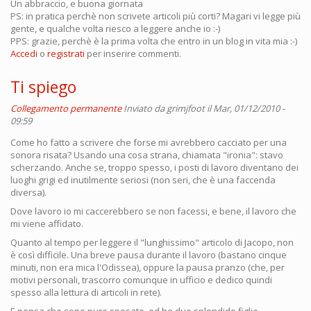
Un abbraccio, e buona giornata
PS: in pratica perchè non scrivete articoli più corti? Magari vi legge più
gente, e qualche volta riesco a leggere anche io :-)
PPS: grazie, perchè è la prima volta che entro in un blog in vita mia :-)
Accedi
o
registrati
per inserire commenti.
Ti spiego
Collegamento permanente
Inviato da
grimjfoot
il Mar, 01/12/2010 -
09:59
Come ho fatto a scrivere che forse mi avrebbero cacciato per una
sonora risata? Usando una cosa strana, chiamata "ironia": stavo
scherzando. Anche se, troppo spesso, i posti di lavoro diventano dei
luoghi grigi ed inutilmente seriosi (non seri, che è una faccenda
diversa).
Dove lavoro io mi caccerebbero se non facessi, e bene, il lavoro che
mi viene affidato.
Quanto al tempo per leggere il "lunghissimo" articolo di Jacopo, non
è così difficile. Una breve pausa durante il lavoro (bastano cinque
minuti, non era mica l'Odissea), oppure la pausa pranzo (che, per
motivi personali, trascorro comunque in ufficio e dedico quindi
spesso alla lettura di articoli in rete).