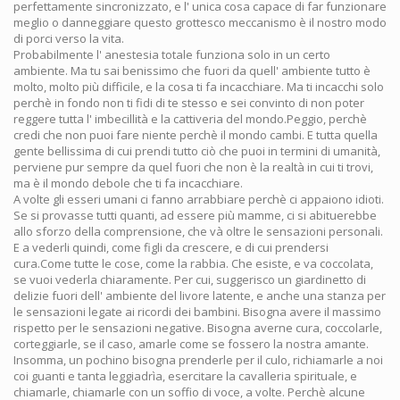
perfettamente sincronizzato, e l' unica cosa capace di far funzionare
meglio o danneggiare questo grottesco meccanismo è il nostro modo
di porci verso la vita.
Probabilmente l' anestesia totale funziona solo in un certo
ambiente. Ma tu sai benissimo che fuori da quell' ambiente tutto è
molto, molto più difficile, e la cosa ti fa incacchiare. Ma ti incacchi solo
perchè in fondo non ti fidi di te stesso e sei convinto di non poter
reggere tutta l' imbecillità e la cattiveria del mondo.Peggio, perchè
credi che non puoi fare niente perchè il mondo cambi. E tutta quella
gente bellissima di cui prendi tutto ciò che puoi in termini di umanità,
perviene pur sempre da quel fuori che non è la realtà in cui ti trovi,
ma è il mondo debole che ti fa incacchiare.
A volte gli esseri umani ci fanno arrabbiare perchè ci appaiono idioti.
Se si provasse tutti quanti, ad essere più mamme, ci si abituerebbe
allo sforzo della comprensione, che và oltre le sensazioni personali.
E a vederli quindi, come figli da crescere, e di cui prendersi
cura.Come tutte le cose, come la rabbia. Che esiste, e va coccolata,
se vuoi vederla chiaramente. Per cui, suggerisco un giardinetto di
delizie fuori dell' ambiente del livore latente, e anche una stanza per
le sensazioni legate ai ricordi dei bambini. Bisogna avere il massimo
rispetto per le sensazioni negative. Bisogna averne cura, coccolarle,
corteggiarle, se il caso, amarle come se fossero la nostra amante.
Insomma, un pochino bisogna prenderle per il culo, richiamarle a noi
coi guanti e tanta leggiadrìa, esercitare la cavalleria spirituale, e
chiamarle, chiamarle con un soffio di voce, a volte. Perchè alcune