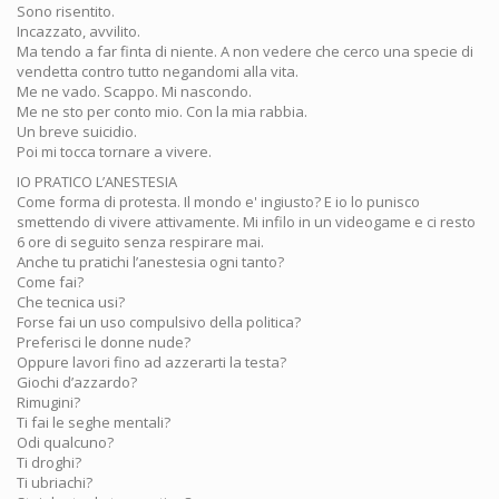
Sono risentito.
Incazzato, avvilito.
Ma tendo a far finta di niente. A non vedere che cerco una specie di
vendetta contro tutto negandomi alla vita.
Me ne vado. Scappo. Mi nascondo.
Me ne sto per conto mio. Con la mia rabbia.
Un breve suicidio.
Poi mi tocca tornare a vivere.
IO PRATICO L’ANESTESIA
Come forma di protesta. Il mondo e' ingiusto? E io lo punisco
smettendo di vivere attivamente. Mi infilo in un videogame e ci resto
6 ore di seguito senza respirare mai.
Anche tu pratichi l’anestesia ogni tanto?
Come fai?
Che tecnica usi?
Forse fai un uso compulsivo della politica?
Preferisci le donne nude?
Oppure lavori fino ad azzerarti la testa?
Giochi d’azzardo?
Rimugini?
Ti fai le seghe mentali?
Odi qualcuno?
Ti droghi?
Ti ubriachi?