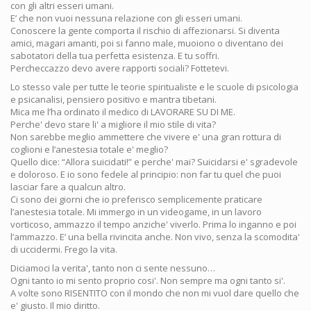
con gli altri esseri umani.
E’ che non vuoi nessuna relazione con gli esseri umani.
Conoscere la gente comporta il rischio di affezionarsi. Si diventa
amici, magari amanti, poi si fanno male, muoiono o diventano dei
sabotatori della tua perfetta esistenza. E tu soffri.
Percheccazzo devo avere rapporti sociali? Fottetevi.
Lo stesso vale per tutte le teorie spiritualiste e le scuole di psicologia
e psicanalisi, pensiero positivo e mantra tibetani.
Mica me l’ha ordinato il medico di LAVORARE SU DI ME.
Perche' devo stare li' a migliore il mio stile di vita?
Non sarebbe meglio ammettere che vivere e' una gran rottura di
coglioni e l’anestesia totale e' meglio?
Quello dice: “Allora suicidati!” e perche' mai? Suicidarsi e' sgradevole
e doloroso. E io sono fedele al principio: non far tu quel che puoi
lasciar fare a qualcun altro.
Ci sono dei giorni che io preferisco semplicemente praticare
l’anestesia totale. Mi immergo in un videogame, in un lavoro
vorticoso, ammazzo il tempo anziche' viverlo. Prima lo inganno e poi
l’ammazzo. E’ una bella rivincita anche. Non vivo, senza la scomodita'
di uccidermi. Frego la vita.
Diciamoci la verita', tanto non ci sente nessuno…
Ogni tanto io mi sento proprio cosi'. Non sempre ma ogni tanto si'.
A volte sono RISENTITO con il mondo che non mi vuol dare quello che
e' giusto. Il mio diritto.